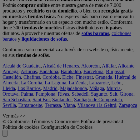
Podrás
comprar online
entre nuestra gama de más de 7.000
productos y
recibirlo en tu domicilio
, o bien con
recogida gratis
en nuestras tiendas física.
No esperes más para crear o renovar tu
hogar y transformarlo en un espacio con mucho estilo. Conforama
tiene 300
tiendas de muebles
físicas distribuidas en
6 países
distintos. Aproveche nuestras ofertas de
sofas baratos
,
colchones
baratos
y
liquidaciones de sofas
.
Conforama solo comercializa a través de su website o, físicamente,
en sus
tiendas de sofás
.
Alcalá de Guadaíra
,
Alcalá de Henares
,
Alcorcón
,
Alfafar
,
Alicante
,
Arinaga
,
Asturias
,
Badalona
,
Barakaldo
,
Barcelona
,
Burjassot
,
Castellón
,
Chafiras
,
Cordoba
,
Elche
,
Finestrat
,
Granada
,
Huércal de
Almería
,
La Coruña
,
La Laguna
,
La Zenia
,
Lanzarote
,
León
,
Lleida
,
Los Barrios
,
Madrid
,
Majadahonda
,
Málaga
,
Murcia
,
Orotava
,
Palma
,
Pamplona
,
Rivas
,
Sabadell
,
Sagunto
,
Salt, Girona
,
San Sebastian
,
Sant Boi
,
Santander
,
Santiago de Compostela
,
Sevilla
,
Tamaraceite
,
Terrassa
,
Viana
,
Vilanova i la Geltrú
,
Zaragoza
Ver más >>
© Conforama
Términos y Condiciones
Política de privacidad
Política de cookies
Configuración de Cookies