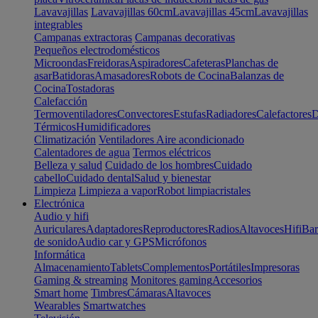
Lavavajillas
Lavavajillas 60cm
Lavavajillas 45cm
Lavavajillas
integrables
Campanas extractoras
Campanas decorativas
Pequeños electrodomésticos
Microondas
Freidoras
Aspiradores
Cafeteras
Planchas de
asar
Batidoras
Amasadores
Robots de Cocina
Balanzas de
Cocina
Tostadoras
Calefacción
Termoventiladores
Convectores
Estufas
Radiadores
Calefactores
D
Térmicos
Humidificadores
Climatización
Ventiladores
Aire acondicionado
Calentadores de agua
Termos eléctricos
Belleza y salud
Cuidado de los hombres
Cuidado
cabello
Cuidado dental
Salud y bienestar
Limpieza
Limpieza a vapor
Robot limpiacristales
Electrónica
Audio y hifi
Auriculares
Adaptadores
Reproductores
Radios
Altavoces
Hifi
Bar
de sonido
Audio car y GPS
Micrófonos
Informática
Almacenamiento
Tablets
Complementos
Portátiles
Impresoras
Gaming & streaming
Monitores gaming
Accesorios
Smart home
Timbres
Cámaras
Altavoces
Wearables
Smartwatches