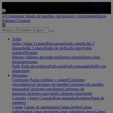
🔵Cambia tu electro con
-10% EXTRA
de descuento ☑️
AQUÍ
Baleares
Canarias
Sofás
Sofás
Chaise Longue
Rinconeras
Sofás cama
Sofás 2
plazas
Sofás 3 plazas
Sofás de piel
Sofás relax
Sofás
exterior
Divanes
Sillones
Sillones decorativos
Sillones relax
Sillones relax
levantapersonas
Puffs
Puffs decorativos
Puffs pera
Puffs reposapiés
Puffs con
almacenaje
Descanso
Colchones
Packs colchón y canapé
Colchones
viscoelásticos
Colchones de muelles
Colchones de muelles
ensacados
Colchones enrollados
Colchones de
espuma
Colchones para bebé
Colchones hinchables
Canapés y bases
Canapés
Base tapizadas
Somieres
Patas de
somieres
Camas
Camas de matrimonio
Camas dobles
Camas
individuales
Camas juveniles
Camas infantiles
Literas
Camas