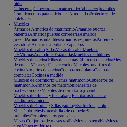
nido
Cabeceros
Cabeceros de matrimonio
Cabeceros juveniles
Complementos para colchones
Almohadas
Protectores de
colchones
Muebles
Armarios
Armarios de matrimonio
Armarios puertas
batientes
Armarios puertas correderas
Armarios
juvenil
Armarios infantiles
Armarios esquineros
Armarios
vestidores
Armarios auxiliares
Zapateros
Muebles de salón
Sillas
Mesas de salón
Muebles
TV
Vitrinas
Aparadores
Estanterias
Muebles recibidores
Muebles de cocina
Sillas de cocinas
Taburetes de cocina
Mesas
de cocina
Mesas y sillas de cocina
Muebles auxiliares de
cocina
Armarios de cocina
Cocinas modulares
Cocinas
completas
Cocinas a medida
Muebles de dormitorio
Camas matrimonio
Cabeceros de
matrimonio
Armarios de matrimonio
Mesitas de
noche
Comodas
Muebles de dormitorio juvenil
Muebles de oficina y teletrabajo
Escritorios
Sillas de
escritorio
Estanterías
Muebles de Gaming
Sillas gaming
Escritorios gaming
Sillas
Taburetes
Bancos
Sillas de comedor
Sillas
infantiles
Complementos para sillas
Mesas
Conjuntos de mesas y sillas
Mesas extensibles
Mesas
altas
Mesas multiusos