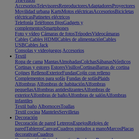
Televisión
Accesorios
Televisores
Reproductores
Adaptadores
Proyectores
Movilidad urbana
Karts
Motos eléctricas
Accesorios
Bicicletas
eléctricas
Patinetes eléctricos
Telefonía
Teléfonos fijos
Gadgets y
complementos
Smartphones
Foto y vídeo
Cámaras de fotos
Trípodes
Videocámaras
Cables
Cables HDMI
Cables de alimentación
Cables
USB
Cables Jack
Consolas y videojuegos
Accesorios
Textil
Ropa de cama
Mantas
Almohadas
Colchas
Sábanas
Nórdicos
Cortinas y estores
Estores
Visillos
Cortinas
Barras de cortina
Cojines
Relleno
Exterior
Fundas
Cojín con relleno
Complementos para sofás
Fundas de sofás
Plaids
Alfombras
Alfombras de habitación
Alfombras
pequeñas
Alfombras antideslizantes
Alfombras de
exterior
Alfombras de baño
Alfombras de salón
Alfombras
infantiles
Textil baño
Albornoces
Toallas
Textil cocina
Manteles
Servilletas
Decoración
Decoración de pared
Letreros
Espejos
Relojes de
pared
Tableros
Canvas
Cuadros pintados a mano
Marcos
Placas
decorativas
Cuadros