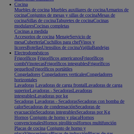
Cocina
Muebles de cocina
Muebles auxiliares de cocina
Armarios de
cocina
Conjuntos de mesas y sillas de cocina
Mesas de
cocina
Sillas de cocina
Taburetes de cocina
Cocinas
modulares
Cocinas completas
Cocinas a medida
Accesorios de cocina
Menaje
Servicio de
mesa
Cubertería
Cuchillos para chef
Vinos y
licores
Botellas
Utensilios de cocina
Vajilla
Bandejas
Electrodomésticos
Frigoríficos
Frigoríficos americanos
Frigoríficos
combi
Vinotecas
Frigoríficos integrables
Frigoríficos
pequeños
Frigoríficos portátiles
Congeladores
Congeladores verticales
Congeladores
horizontales
Lavadoras
Lavadoras de carga frontal
Lavadoras de carga
superior
Lavadoras - Secadoras
Lavadoras
integrables
Lavadoras por kg
Secadoras
Lavadoras - Secadoras
Secadoras con bomba de
calor
Secadoras de condensación
Secadoras de
evacuación
Secadoras integrables
Secadoras por Kg
Hornos
Conjunto de horno y placa
Hornos
convencionales
Hornos pirolíticos
Hornos multifunción
Placas de cocina
Conjunto de horno y
placa
Vitrocerámica
Placas de inducción
Placas de gas