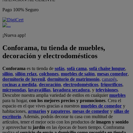
Pago 100% Seguro
¡Nueva app!
Conforama, tu tienda de muebles,
decoración y electrodomésticos
Conforama
es tu tienda de
sofás
,
sofá cama
,
sofá chaise longue
,
sillón
,
sillón relax
,
colchones
,
muebles de salón
,
mesas comedor
,
dormitorio de juvenil
,
dormitorio de matrimonio
,
canapés
,
cocinas a medida
,
decoración
,
electrodomésticos
,
frigoríficos
,
microondas
,
lavavajillas
,
lavadora secadora
, y
televisiones
.
Descubre nuestra amplia variedad de estilos en cualquier
muebles
para tu hogar,
con los mejores precios y promociones
. Crea el
espacio en el que vives gracias a nuestros
muebles de comedor
y
habitaciones,
armarios
y
zapateros
,
mesas de comedor
y
sillas de
escritorio
. Además, podrás decorar tu casa con multitud de
artículos, tener el mejor ocio con los productos de
imagen y sonido
y aprovechar tu
jardín
en las épocas de buen tiempo. Conforama
realiza el
servicio de envío a domicilio como recogida en tienda.