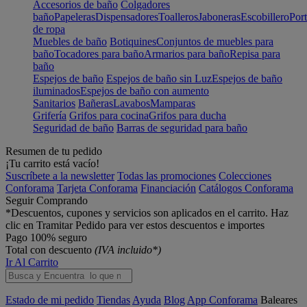
Accesorios de baño
Colgadores
baño
Papeleras
Dispensadores
Toalleros
Jaboneras
Escobillero
Port
de ropa
Muebles de baño
Botiquines
Conjuntos de muebles para
baño
Tocadores para baño
Armarios para baño
Repisa para
baño
Espejos de baño
Espejos de baño sin Luz
Espejos de baño
iluminados
Espejos de baño con aumento
Sanitarios
Bañeras
Lavabos
Mamparas
Grifería
Grifos para cocina
Grifos para ducha
Seguridad de baño
Barras de seguridad para baño
Resumen de tu pedido
¡Tu carrito está vacío!
Suscríbete a la newsletter
Todas las promociones
Colecciones
Conforama
Tarjeta Conforama
Financiación
Catálogos Conforama
Seguir Comprando
*Descuentos, cupones y servicios son aplicados en el carrito. Haz
clic en Tramitar Pedido para ver estos descuentos e importes
Pago 100% seguro
Total con descuento
(IVA incluido*)
Ir Al Carrito
Estado de mi pedido
Tiendas
Ayuda
Blog
App Conforama
Baleares