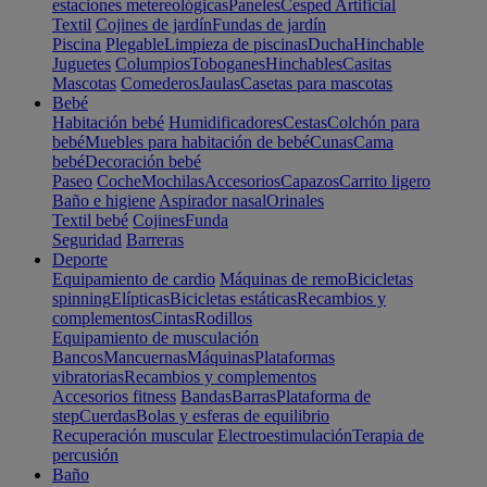
estaciones metereológicas
Paneles
Cesped Artificial
Textil
Cojines de jardín
Fundas de jardín
Piscina
Plegable
Limpieza de piscinas
Ducha
Hinchable
Juguetes
Columpios
Toboganes
Hinchables
Casitas
Mascotas
Comederos
Jaulas
Casetas para mascotas
Bebé
Habitación bebé
Humidificadores
Cestas
Colchón para
bebé
Muebles para habitación de bebé
Cunas
Cama
bebé
Decoración bebé
Paseo
Coche
Mochilas
Accesorios
Capazos
Carrito ligero
Baño e higiene
Aspirador nasal
Orinales
Textil bebé
Cojines
Funda
Seguridad
Barreras
Deporte
Equipamiento de cardio
Máquinas de remo
Bicicletas
spinning
Elípticas
Bicicletas estáticas
Recambios y
complementos
Cintas
Rodillos
Equipamiento de musculación
Bancos
Mancuernas
Máquinas
Plataformas
vibratorias
Recambios y complementos
Accesorios fitness
Bandas
Barras
Plataforma de
step
Cuerdas
Bolas y esferas de equilibrio
Recuperación muscular
Electroestimulación
Terapia de
percusión
Baño