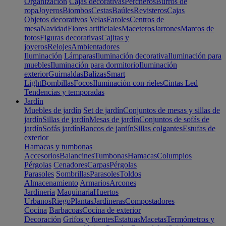
Organización
Cajas decorativas
Percheros
Burros de
ropa
Joyeros
Biombos
Cestas
Baúles
Revisteros
Cajas
Objetos decorativos
Velas
Faroles
Centros de
mesa
Navidad
Flores artificiales
Maceteros
Jarrones
Marcos de
fotos
Figuras decorativas
Cajitas y
joyeros
Relojes
Ambientadores
Iluminación
Lámparas
Iluminación decorativa
Iluminación para
muebles
Iluminación para dormitorio
Iluminación
exterior
Guirnaldas
Balizas
Smart
Light
Bombillas
Focos
Iluminación con rieles
Cintas Led
Tendencias y temporadas
Jardín
Muebles de jardín
Set de jardín
Conjuntos de mesas y sillas de
jardín
Sillas de jardín
Mesas de jardín
Conjuntos de sofás de
jardín
Sofás jardín
Bancos de jardín
Sillas colgantes
Estufas de
exterior
Hamacas y tumbonas
Accesorios
Balancines
Tumbonas
Hamacas
Columpios
Pérgolas
Cenadores
Carpas
Pérgolas
Parasoles
Sombrillas
Parasoles
Toldos
Almacenamiento
Armarios
Arcones
Jardinería
Maquinaria
Huertos
Urbanos
Riego
Plantas
Jardineras
Compostadores
Cocina
Barbacoas
Cocina de exterior
Decoración
Grifos y fuentes
Estatuas
Macetas
Termómetros y