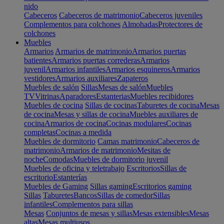
nido
Cabeceros
Cabeceros de matrimonio
Cabeceros juveniles
Complementos para colchones
Almohadas
Protectores de
colchones
Muebles
Armarios
Armarios de matrimonio
Armarios puertas
batientes
Armarios puertas correderas
Armarios
juvenil
Armarios infantiles
Armarios esquineros
Armarios
vestidores
Armarios auxiliares
Zapateros
Muebles de salón
Sillas
Mesas de salón
Muebles
TV
Vitrinas
Aparadores
Estanterias
Muebles recibidores
Muebles de cocina
Sillas de cocinas
Taburetes de cocina
Mesas
de cocina
Mesas y sillas de cocina
Muebles auxiliares de
cocina
Armarios de cocina
Cocinas modulares
Cocinas
completas
Cocinas a medida
Muebles de dormitorio
Camas matrimonio
Cabeceros de
matrimonio
Armarios de matrimonio
Mesitas de
noche
Comodas
Muebles de dormitorio juvenil
Muebles de oficina y teletrabajo
Escritorios
Sillas de
escritorio
Estanterías
Muebles de Gaming
Sillas gaming
Escritorios gaming
Sillas
Taburetes
Bancos
Sillas de comedor
Sillas
infantiles
Complementos para sillas
Mesas
Conjuntos de mesas y sillas
Mesas extensibles
Mesas
altas
Mesas multiusos