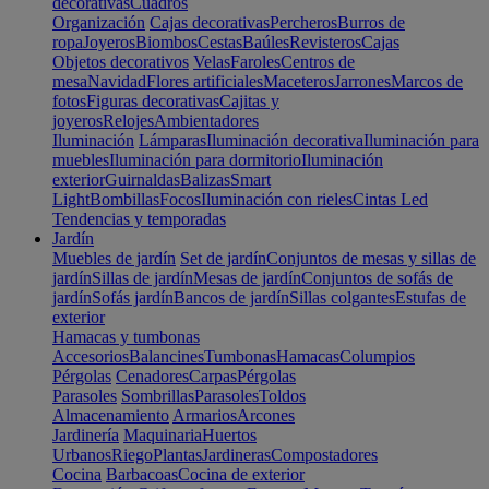
decorativas
Cuadros
Organización
Cajas decorativas
Percheros
Burros de
ropa
Joyeros
Biombos
Cestas
Baúles
Revisteros
Cajas
Objetos decorativos
Velas
Faroles
Centros de
mesa
Navidad
Flores artificiales
Maceteros
Jarrones
Marcos de
fotos
Figuras decorativas
Cajitas y
joyeros
Relojes
Ambientadores
Iluminación
Lámparas
Iluminación decorativa
Iluminación para
muebles
Iluminación para dormitorio
Iluminación
exterior
Guirnaldas
Balizas
Smart
Light
Bombillas
Focos
Iluminación con rieles
Cintas Led
Tendencias y temporadas
Jardín
Muebles de jardín
Set de jardín
Conjuntos de mesas y sillas de
jardín
Sillas de jardín
Mesas de jardín
Conjuntos de sofás de
jardín
Sofás jardín
Bancos de jardín
Sillas colgantes
Estufas de
exterior
Hamacas y tumbonas
Accesorios
Balancines
Tumbonas
Hamacas
Columpios
Pérgolas
Cenadores
Carpas
Pérgolas
Parasoles
Sombrillas
Parasoles
Toldos
Almacenamiento
Armarios
Arcones
Jardinería
Maquinaria
Huertos
Urbanos
Riego
Plantas
Jardineras
Compostadores
Cocina
Barbacoas
Cocina de exterior