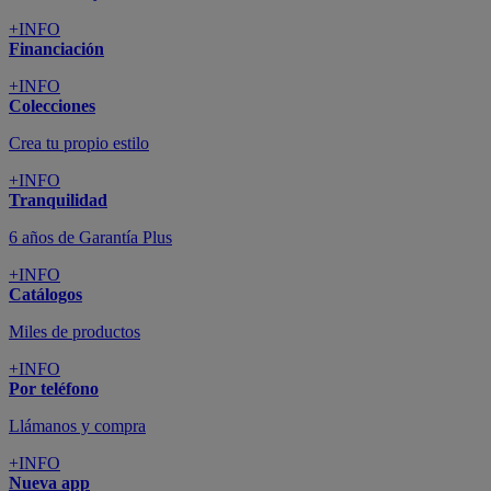
+INFO
Financiación
+INFO
Colecciones
Crea tu propio estilo
+INFO
Tranquilidad
6 años de Garantía Plus
+INFO
Catálogos
Miles de productos
+INFO
Por teléfono
Llámanos y compra
+INFO
Nueva app