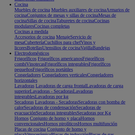
Cocina
Muebles de cocina
Muebles auxiliares de cocina
Armarios de
cocina
Conjuntos de mesas y sillas de cocina
Mesas de
cocina
Sillas de cocina
Taburetes de cocina
Cocinas
modulares
Cocinas completas
Cocinas a medida
Accesorios de cocina
Menaje
Servicio de
mesa
Cubertería
Cuchillos para chef
Vinos y
licores
Botellas
Utensilios de cocina
Vajilla
Bandejas
Electrodomésticos
Frigoríficos
Frigoríficos americanos
Frigoríficos
combi
Vinotecas
Frigoríficos integrables
Frigoríficos
pequeños
Frigoríficos portátiles
Congeladores
Congeladores verticales
Congeladores
horizontales
Lavadoras
Lavadoras de carga frontal
Lavadoras de carga
superior
Lavadoras - Secadoras
Lavadoras
integrables
Lavadoras por kg
Secadoras
Lavadoras - Secadoras
Secadoras con bomba de
calor
Secadoras de condensación
Secadoras de
evacuación
Secadoras integrables
Secadoras por Kg
Hornos
Conjunto de horno y placa
Hornos
convencionales
Hornos pirolíticos
Hornos multifunción
Placas de cocina
Conjunto de horno y
placa
Vitrocerámica
Placas de inducción
Placas de gas