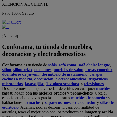
ATENCIÓN AL CLIENTE
Pago 100% Seguro
¡Nueva app!
Conforama, tu tienda de muebles,
decoración y electrodomésticos
Conforama
es tu tienda de
sofás
,
sofá cama
,
sofá chaise longue
,
sillón
,
sillón relax
,
colchones
,
muebles de salón
,
mesas comedor
,
dormitorio de juvenil
,
dormitorio de matrimonio
,
canapés
,
cocinas a medida
,
decoración
,
electrodomésticos
,
frigoríficos
,
microondas
,
lavavajillas
,
lavadora secadora
, y
televisiones
.
Descubre nuestra amplia variedad de estilos en cualquier
muebles
para tu hogar,
con los mejores precios y promociones
. Crea el
espacio en el que vives gracias a nuestros
muebles de comedor
y
habitaciones,
armarios
y
zapateros
,
mesas de comedor
y
sillas de
escritorio
. Además, podrás decorar tu casa con multitud de
artículos, tener el mejor ocio con los productos de
imagen y sonido
y aprovechar tu
jardín
en las épocas de buen tiempo. Conforama