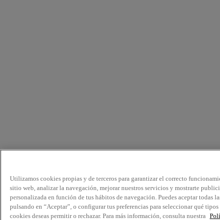
Utilizamos cookies propias y de terceros para garantizar el correcto funcionami
sitio web, analizar la navegación, mejorar nuestros servicios y mostrarte public
personalizada en función de tus hábitos de navegación. Puedes aceptar todas la
pulsando en “Aceptar”, o configurar tus preferencias para seleccionar qué tipos
cookies deseas permitir o rechazar. Para más información, consulta nuestra
Pol