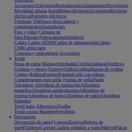
Televisión
Accesorios
Televisores
Reproductores
Adaptadores
Proyectores
Movilidad urbana
Karts
Motos eléctricas
Accesorios
Bicicletas
eléctricas
Patinetes eléctricos
Telefonía
Teléfonos fijos
Gadgets y
complementos
Smartphones
Foto y vídeo
Cámaras de
fotos
Trípodes
Videocámaras
Objetivos
Cables
Cables HDMI
Cables de alimentación
Cables
USB
Cables Jack
Consolas y videojuegos
Accesorios
Textil
Ropa de cama
Mantas
Almohadas
Colchas
Sábanas
Nórdicos
Cortinas y estores
Estores
Visillos
Cortinas
Barras de cortina
Cojines
Relleno
Exterior
Fundas
Cojín con relleno
Complementos para sofás
Fundas de sofás
Plaids
Alfombras
Alfombras de habitación
Alfombras
pequeñas
Alfombras antideslizantes
Alfombras de
exterior
Alfombras de baño
Alfombras de salón
Alfombras
infantiles
Textil baño
Albornoces
Toallas
Textil cocina
Manteles
Servilletas
Decoración
Decoración de pared
Letreros
Espejos
Relojes de
pared
Tableros
Canvas
Cuadros pintados a mano
Marcos
Placas