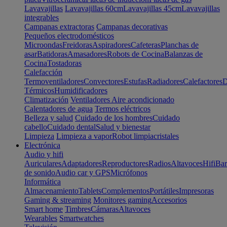
Lavavajillas
Lavavajillas 60cm
Lavavajillas 45cm
Lavavajillas
integrables
Campanas extractoras
Campanas decorativas
Pequeños electrodomésticos
Microondas
Freidoras
Aspiradores
Cafeteras
Planchas de
asar
Batidoras
Amasadores
Robots de Cocina
Balanzas de
Cocina
Tostadoras
Calefacción
Termoventiladores
Convectores
Estufas
Radiadores
Calefactores
D
Térmicos
Humidificadores
Climatización
Ventiladores
Aire acondicionado
Calentadores de agua
Termos eléctricos
Belleza y salud
Cuidado de los hombres
Cuidado
cabello
Cuidado dental
Salud y bienestar
Limpieza
Limpieza a vapor
Robot limpiacristales
Electrónica
Audio y hifi
Auriculares
Adaptadores
Reproductores
Radios
Altavoces
Hifi
Bar
de sonido
Audio car y GPS
Micrófonos
Informática
Almacenamiento
Tablets
Complementos
Portátiles
Impresoras
Gaming & streaming
Monitores gaming
Accesorios
Smart home
Timbres
Cámaras
Altavoces
Wearables
Smartwatches