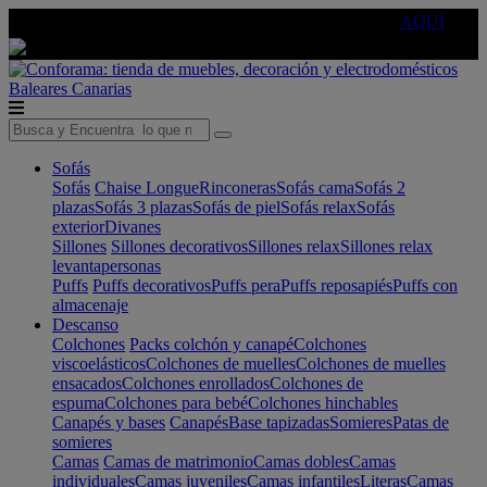
🔵Cambia tu electro con
-10% EXTRA
de descuento ☑️
AQUÍ
Baleares
Canarias
Sofás
Sofás
Chaise Longue
Rinconeras
Sofás cama
Sofás 2
plazas
Sofás 3 plazas
Sofás de piel
Sofás relax
Sofás
exterior
Divanes
Sillones
Sillones decorativos
Sillones relax
Sillones relax
levantapersonas
Puffs
Puffs decorativos
Puffs pera
Puffs reposapiés
Puffs con
almacenaje
Descanso
Colchones
Packs colchón y canapé
Colchones
viscoelásticos
Colchones de muelles
Colchones de muelles
ensacados
Colchones enrollados
Colchones de
espuma
Colchones para bebé
Colchones hinchables
Canapés y bases
Canapés
Base tapizadas
Somieres
Patas de
somieres
Camas
Camas de matrimonio
Camas dobles
Camas
individuales
Camas juveniles
Camas infantiles
Literas
Camas