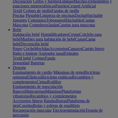
Decoración
Grifos y fuentes
Estatuas
Macetas
Termómetros y
estaciones metereológicas
Paneles
Cesped Artificial
Textil
Cojines de jardín
Fundas de jardín
Piscina
Plegable
Limpieza de piscinas
Ducha
Hinchable
Juguetes
Columpios
Toboganes
Hinchables
Casitas
Mascotas
Comederos
Jaulas
Casetas para mascotas
Bebé
Habitación bebé
Humidificadores
Cestas
Colchón para
bebé
Muebles para habitación de bebé
Cunas
Cama
bebé
Decoración bebé
Paseo
Coche
Mochilas
Accesorios
Capazos
Carrito ligero
Baño e higiene
Aspirador nasal
Orinales
Textil bebé
Cojines
Funda
Seguridad
Barreras
Deporte
Equipamiento de cardio
Máquinas de remo
Bicicletas
spinning
Elípticas
Bicicletas estáticas
Recambios y
complementos
Cintas
Rodillos
Equipamiento de musculación
Bancos
Mancuernas
Máquinas
Plataformas
vibratorias
Recambios y complementos
Accesorios fitness
Bandas
Barras
Plataforma de
step
Cuerdas
Bolas y esferas de equilibrio
Recuperación muscular
Electroestimulación
Terapia de
percusión