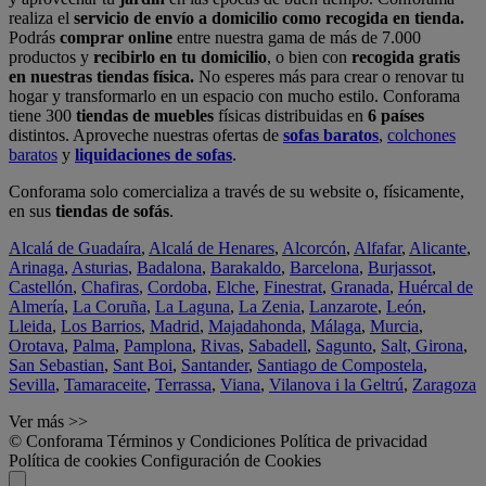
realiza el
servicio de envío a domicilio como recogida en tienda.
Podrás
comprar online
entre nuestra gama de más de 7.000
productos y
recibirlo en tu domicilio
, o bien con
recogida gratis
en nuestras tiendas física.
No esperes más para crear o renovar tu
hogar y transformarlo en un espacio con mucho estilo. Conforama
tiene 300
tiendas de muebles
físicas distribuidas en
6 países
distintos. Aproveche nuestras ofertas de
sofas baratos
,
colchones
baratos
y
liquidaciones de sofas
.
Conforama solo comercializa a través de su website o, físicamente,
en sus
tiendas de sofás
.
Alcalá de Guadaíra
,
Alcalá de Henares
,
Alcorcón
,
Alfafar
,
Alicante
,
Arinaga
,
Asturias
,
Badalona
,
Barakaldo
,
Barcelona
,
Burjassot
,
Castellón
,
Chafiras
,
Cordoba
,
Elche
,
Finestrat
,
Granada
,
Huércal de
Almería
,
La Coruña
,
La Laguna
,
La Zenia
,
Lanzarote
,
León
,
Lleida
,
Los Barrios
,
Madrid
,
Majadahonda
,
Málaga
,
Murcia
,
Orotava
,
Palma
,
Pamplona
,
Rivas
,
Sabadell
,
Sagunto
,
Salt, Girona
,
San Sebastian
,
Sant Boi
,
Santander
,
Santiago de Compostela
,
Sevilla
,
Tamaraceite
,
Terrassa
,
Viana
,
Vilanova i la Geltrú
,
Zaragoza
Ver más >>
© Conforama
Términos y Condiciones
Política de privacidad
Política de cookies
Configuración de Cookies