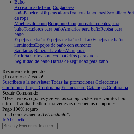
Baño
Accesorios de baño
Colgadores
baño
Papeleras
Dispensadores
Toalleros
Jaboneras
Escobillero
Port
de ropa
Muebles de baño
Botiquines
Conjuntos de muebles para
baño
Tocadores para baño
Armarios para baño
Repisa para
baño
Espejos de baño
Espejos de baño sin Luz
Espejos de baño
iluminados
Espejos de baño con aumento
Sanitarios
Bañeras
Lavabos
Mamparas
Grifería
Grifos para cocina
Grifos para ducha
Seguridad de baño
Barras de seguridad para baño
Resumen de tu pedido
¡Tu carrito está vacío!
Suscríbete a la newsletter
Todas las promociones
Colecciones
Conforama
Tarjeta Conforama
Financiación
Catálogos Conforama
Seguir Comprando
*Descuentos, cupones y servicios son aplicados en el carrito. Haz
clic en Tramitar Pedido para ver estos descuentos e importes
Pago 100% seguro
Total con descuento
(IVA incluido*)
Ir Al Carrito