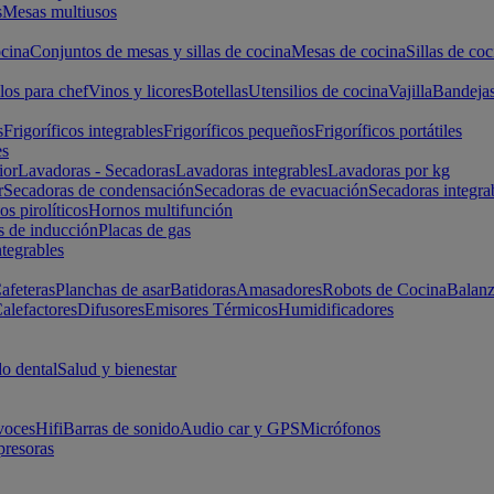
s
Mesas multiusos
cina
Conjuntos de mesas y sillas de cocina
Mesas de cocina
Sillas de coc
los para chef
Vinos y licores
Botellas
Utensilios de cocina
Vajilla
Bandeja
s
Frigoríficos integrables
Frigoríficos pequeños
Frigoríficos portátiles
es
ior
Lavadoras - Secadoras
Lavadoras integrables
Lavadoras por kg
r
Secadoras de condensación
Secadoras de evacuación
Secadoras integra
s pirolíticos
Hornos multifunción
s de inducción
Placas de gas
ntegrables
afeteras
Planchas de asar
Batidoras
Amasadores
Robots de Cocina
Balanz
alefactores
Difusores
Emisores Térmicos
Humidificadores
o dental
Salud y bienestar
voces
Hifi
Barras de sonido
Audio car y GPS
Micrófonos
presoras