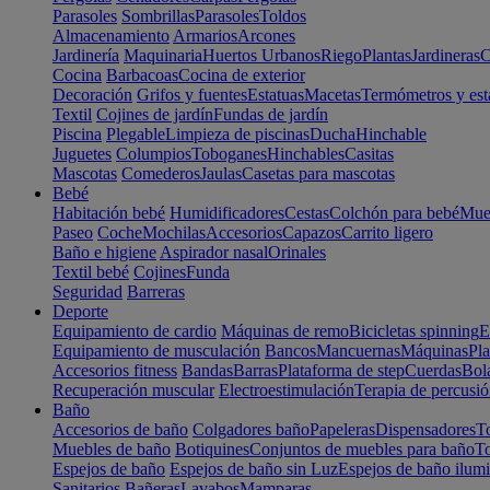
Parasoles
Sombrillas
Parasoles
Toldos
Almacenamiento
Armarios
Arcones
Jardinería
Maquinaria
Huertos Urbanos
Riego
Plantas
Jardineras
C
Cocina
Barbacoas
Cocina de exterior
Decoración
Grifos y fuentes
Estatuas
Macetas
Termómetros y est
Textil
Cojines de jardín
Fundas de jardín
Piscina
Plegable
Limpieza de piscinas
Ducha
Hinchable
Juguetes
Columpios
Toboganes
Hinchables
Casitas
Mascotas
Comederos
Jaulas
Casetas para mascotas
Bebé
Habitación bebé
Humidificadores
Cestas
Colchón para bebé
Mueb
Paseo
Coche
Mochilas
Accesorios
Capazos
Carrito ligero
Baño e higiene
Aspirador nasal
Orinales
Textil bebé
Cojines
Funda
Seguridad
Barreras
Deporte
Equipamiento de cardio
Máquinas de remo
Bicicletas spinning
E
Equipamiento de musculación
Bancos
Mancuernas
Máquinas
Pla
Accesorios fitness
Bandas
Barras
Plataforma de step
Cuerdas
Bola
Recuperación muscular
Electroestimulación
Terapia de percusi
Baño
Accesorios de baño
Colgadores baño
Papeleras
Dispensadores
To
Muebles de baño
Botiquines
Conjuntos de muebles para baño
To
Espejos de baño
Espejos de baño sin Luz
Espejos de baño ilum
Sanitarios
Bañeras
Lavabos
Mamparas