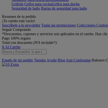
Grifería
Grifos para cocina
Grifos para ducha
Seguridad de baño
Barras de seguridad para baño
Resumen de tu pedido
¡Tu carrito está vacío!
Suscríbete a la newsletter
Todas las promociones
Colecciones Confo
Seguir Comprando
*Descuentos, cupones y servicios son aplicados en el carrito. Haz cli
Pago 100% seguro
Total con descuento
(IVA incluido*)
Ir Al Carrito
Estado de mi pedido
Tiendas
Ayuda
Blog
App Conforama
Baleares
C