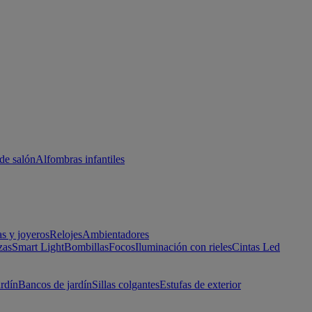
de salón
Alfombras infantiles
as y joyeros
Relojes
Ambientadores
zas
Smart Light
Bombillas
Focos
Iluminación con rieles
Cintas Led
ardín
Bancos de jardín
Sillas colgantes
Estufas de exterior