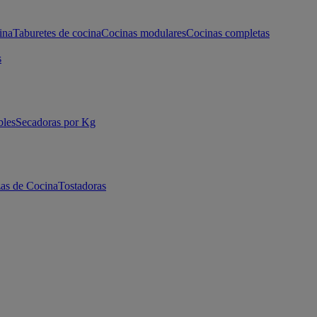
ina
Taburetes de cocina
Cocinas modulares
Cocinas completas
s
bles
Secadoras por Kg
as de Cocina
Tostadoras