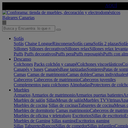
🔵Cambia tu electro con
-10% EXTRA
de descuento ☑️
AQUÍ
Baleares
Canarias
Sofás
Sofás
Chaise Longue
Rinconeras
Sofás cama
Sofás 2 plazas
Sofá
Sillones
Sillones decorativos
Sillones relax
Sillones relax levant
Puffs
Puffs decorativos
Puffs pera
Puffs reposapiés
Puffs con al
Descanso
Colchones
Packs colchón y canapé
Colchones viscoelásticos
Col
Canapés y bases
Canapés
Base tapizadas
Somieres
Patas de somi
Camas
Camas de matrimonio
Camas dobles
Camas individuales
Cabeceros
Cabeceros de matrimonio
Cabeceros juveniles
Complementos para colchones
Almohadas
Protectores de colch
Muebles
Armarios
Armarios de matrimonio
Armarios puertas batientes
Ar
Muebles de salón
Sillas
Mesas de salón
Muebles TV
Vitrinas
Apa
Muebles de cocina
Sillas de cocinas
Taburetes de cocina
Mesas d
Muebles de dormitorio
Camas matrimonio
Cabeceros de matrim
Muebles de oficina y teletrabajo
Escritorios
Sillas de escritorio
Es
Muebles de Gaming
Sillas gaming
Escritorios gaming
Sillas
Taburetes
Bancos
Sillas de comedor
Sillas infantiles
Complem