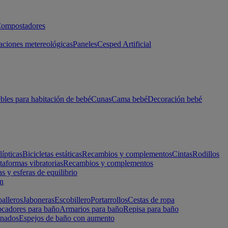
ompostadores
aciones metereológicas
Paneles
Cesped Artificial
les para habitación de bebé
Cunas
Cama bebé
Decoración bebé
lípticas
Bicicletas estáticas
Recambios y complementos
Cintas
Rodillos
taformas vibratorias
Recambios y complementos
s y esferas de equilibrio
ón
alleros
Jaboneras
Escobillero
Portarrollos
Cestas de ropa
cadores para baño
Armarios para baño
Repisa para baño
inados
Espejos de baño con aumento