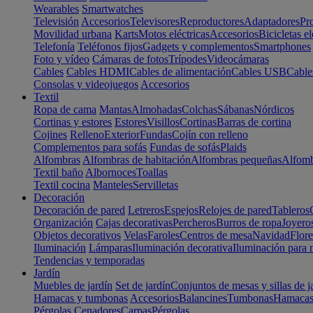
Wearables
Smartwatches
Televisión
Accesorios
Televisores
Reproductores
Adaptadores
Pr
Movilidad urbana
Karts
Motos eléctricas
Accesorios
Bicicletas el
Telefonía
Teléfonos fijos
Gadgets y complementos
Smartphones
Foto y vídeo
Cámaras de fotos
Trípodes
Videocámaras
Cables
Cables HDMI
Cables de alimentación
Cables USB
Cable
Consolas y videojuegos
Accesorios
Textil
Ropa de cama
Mantas
Almohadas
Colchas
Sábanas
Nórdicos
Cortinas y estores
Estores
Visillos
Cortinas
Barras de cortina
Cojines
Relleno
Exterior
Fundas
Cojín con relleno
Complementos para sofás
Fundas de sofás
Plaids
Alfombras
Alfombras de habitación
Alfombras pequeñas
Alfomb
Textil baño
Albornoces
Toallas
Textil cocina
Manteles
Servilletas
Decoración
Decoración de pared
Letreros
Espejos
Relojes de pared
Tableros
Organización
Cajas decorativas
Percheros
Burros de ropa
Joyero
Objetos decorativos
Velas
Faroles
Centros de mesa
Navidad
Flore
Iluminación
Lámparas
Iluminación decorativa
Iluminación para 
Tendencias y temporadas
Jardín
Muebles de jardín
Set de jardín
Conjuntos de mesas y sillas de j
Hamacas y tumbonas
Accesorios
Balancines
Tumbonas
Hamaca
Pérgolas
Cenadores
Carpas
Pérgolas