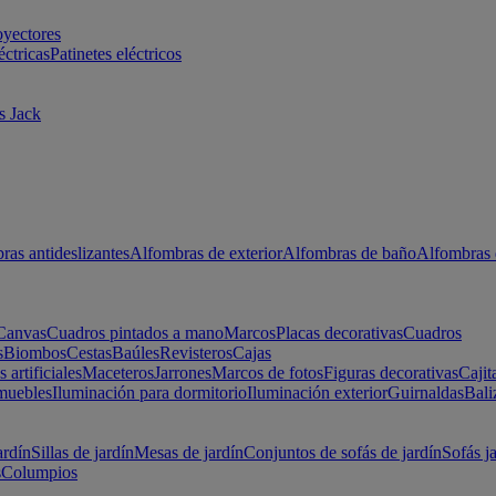
oyectores
éctricas
Patinetes eléctricos
s Jack
ras antideslizantes
Alfombras de exterior
Alfombras de baño
Alfombras 
Canvas
Cuadros pintados a mano
Marcos
Placas decorativas
Cuadros
s
Biombos
Cestas
Baúles
Revisteros
Cajas
s artificiales
Maceteros
Jarrones
Marcos de fotos
Figuras decorativas
Cajit
muebles
Iluminación para dormitorio
Iluminación exterior
Guirnaldas
Bali
ardín
Sillas de jardín
Mesas de jardín
Conjuntos de sofás de jardín
Sofás j
s
Columpios