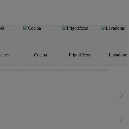
napés
Cocina
Frigoríficos
Lavadoras