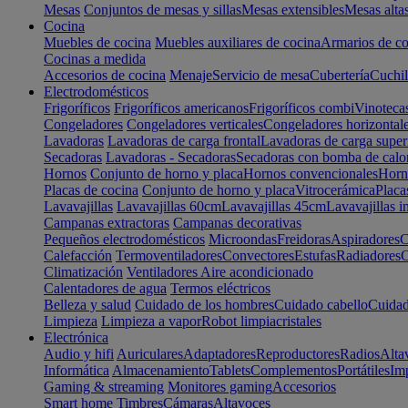
Mesas
Conjuntos de mesas y sillas
Mesas extensibles
Mesas alta
Cocina
Muebles de cocina
Muebles auxiliares de cocina
Armarios de co
Cocinas a medida
Accesorios de cocina
Menaje
Servicio de mesa
Cubertería
Cuchil
Electrodomésticos
Frigoríficos
Frigoríficos americanos
Frigoríficos combi
Vinoteca
Congeladores
Congeladores verticales
Congeladores horizontal
Lavadoras
Lavadoras de carga frontal
Lavadoras de carga super
Secadoras
Lavadoras - Secadoras
Secadoras con bomba de calo
Hornos
Conjunto de horno y placa
Hornos convencionales
Horno
Placas de cocina
Conjunto de horno y placa
Vitrocerámica
Placa
Lavavajillas
Lavavajillas 60cm
Lavavajillas 45cm
Lavavajillas i
Campanas extractoras
Campanas decorativas
Pequeños electrodomésticos
Microondas
Freidoras
Aspiradores
C
Calefacción
Termoventiladores
Convectores
Estufas
Radiadores
C
Climatización
Ventiladores
Aire acondicionado
Calentadores de agua
Termos eléctricos
Belleza y salud
Cuidado de los hombres
Cuidado cabello
Cuidad
Limpieza
Limpieza a vapor
Robot limpiacristales
Electrónica
Audio y hifi
Auriculares
Adaptadores
Reproductores
Radios
Alta
Informática
Almacenamiento
Tablets
Complementos
Portátiles
Im
Gaming & streaming
Monitores gaming
Accesorios
Smart home
Timbres
Cámaras
Altavoces