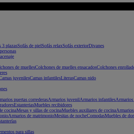
s 3 plazas
Sofás de piel
Sofás relax
Sofás exterior
Divanes
apersonas
macenaje
chones de muelles
Colchones de muelles ensacados
Colchones enrollad
eres
Camas juveniles
Camas infantiles
Literas
Camas nido
ones
marios puertas correderas
Armarios juvenil
Armarios infantiles
Armarios 
radores
Estanterias
Muebles recibidores
e cocina
Mesas y sillas de cocina
Muebles auxiliares de cocina
Armarios
onio
Armarios de matrimonio
Mesitas de noche
Comodas
Muebles de dor
tanterías
entos para sillas