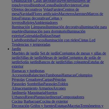
Organización
Cajas decorativas
Percheros
Burros de
ropa
Joyeros
Biombos
Cestas
Baúles
Revisteros
Cajas
Objetos decorativos
Velas
Faroles
Centros de
mesa
Navidad
Flores artificiales
Maceteros
Jarrones
Marcos de
fotos
Figuras decorativas
Cajitas y
joyeros
Relojes
Ambientadores
Iluminación
Lámparas
Iluminación decorativa
Iluminación para
muebles
Iluminación para dormitorio
Iluminación
exterior
Guirnaldas
Balizas
Smart
Light
Bombillas
Focos
Iluminación con rieles
Cintas Led
Tendencias y temporadas
Jardín
Muebles de jardín
Set de jardín
Conjuntos de mesas y sillas de
jardín
Sillas de jardín
Mesas de jardín
Conjuntos de sofás de
jardín
Sofás jardín
Bancos de jardín
Sillas colgantes
Estufas de
exterior
Hamacas y tumbonas
Accesorios
Balancines
Tumbonas
Hamacas
Columpios
Pérgolas
Cenadores
Carpas
Pérgolas
Parasoles
Sombrillas
Parasoles
Toldos
Almacenamiento
Armarios
Arcones
Jardinería
Maquinaria
Huertos
Urbanos
Riego
Plantas
Jardineras
Compostadores
Cocina
Barbacoas
Cocina de exterior
Decoración
Grifos y fuentes
Estatuas
Macetas
Termómetros y