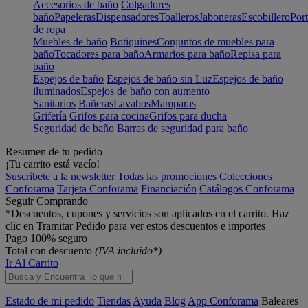
Accesorios de baño
Colgadores
baño
Papeleras
Dispensadores
Toalleros
Jaboneras
Escobillero
Port
de ropa
Muebles de baño
Botiquines
Conjuntos de muebles para
baño
Tocadores para baño
Armarios para baño
Repisa para
baño
Espejos de baño
Espejos de baño sin Luz
Espejos de baño
iluminados
Espejos de baño con aumento
Sanitarios
Bañeras
Lavabos
Mamparas
Grifería
Grifos para cocina
Grifos para ducha
Seguridad de baño
Barras de seguridad para baño
Resumen de tu pedido
¡Tu carrito está vacío!
Suscríbete a la newsletter
Todas las promociones
Colecciones
Conforama
Tarjeta Conforama
Financiación
Catálogos Conforama
Seguir Comprando
*Descuentos, cupones y servicios son aplicados en el carrito. Haz
clic en Tramitar Pedido para ver estos descuentos e importes
Pago 100% seguro
Total con descuento
(IVA incluido*)
Ir Al Carrito
Estado de mi pedido
Tiendas
Ayuda
Blog
App Conforama
Baleares