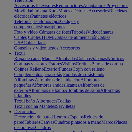
Televisión
Accesorios
Televisores
Reproductores
Adaptadores
Proyectores
Movilidad urbana
Karts
Motos eléctricas
Accesorios
Bicicletas
eléctricas
Patinetes eléctricos
Telefonía
Teléfonos fijos
Gadgets y
complementos
Smartphones
Foto y vídeo
Cámaras de fotos
Trípodes
Videocámaras
Cables
Cables HDMI
Cables de alimentación
Cables
USB
Cables Jack
Consolas y videojuegos
Accesorios
Textil
Ropa de cama
Mantas
Almohadas
Colchas
Sábanas
Nórdicos
Cortinas y estores
Estores
Visillos
Cortinas
Barras de cortina
Cojines
Relleno
Exterior
Fundas
Cojín con relleno
Complementos para sofás
Fundas de sofás
Plaids
Alfombras
Alfombras de habitación
Alfombras
pequeñas
Alfombras antideslizantes
Alfombras de
exterior
Alfombras de baño
Alfombras de salón
Alfombras
infantiles
Textil baño
Albornoces
Toallas
Textil cocina
Manteles
Servilletas
Decoración
Decoración de pared
Letreros
Espejos
Relojes de
pared
Tableros
Canvas
Cuadros pintados a mano
Marcos
Placas
decorativas
Cuadros