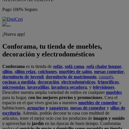
Pago 100% Seguro
¡Nueva app!
Conforama, tu tienda de muebles,
decoración y electrodomésticos
Conforama
es tu tienda de
sofás
,
sofá cama
,
sofá chaise longue
,
sillón
,
sillón relax
,
colchones
,
muebles de salón
,
mesas comedor
,
dormitorio de juvenil
,
dormitorio de matrimonio
,
canapés
,
cocinas a medida
,
decoración
,
electrodomésticos
,
frigoríficos
,
microondas
,
lavavajillas
,
lavadora secadora
, y
televisiones
.
Descubre nuestra amplia variedad de estilos en cualquier
muebles
para tu hogar,
con los mejores precios y promociones
. Crea el
espacio en el que vives gracias a nuestros
muebles de comedor
y
habitaciones,
armarios
y
zapateros
,
mesas de comedor
y
sillas de
escritorio
. Además, podrás decorar tu casa con multitud de
artículos, tener el mejor ocio con los productos de
imagen y sonido
y aprovechar tu
jardín
en las épocas de buen tiempo. Conforama
realiza el
servicio de envío a domicilio como recogida en tienda.