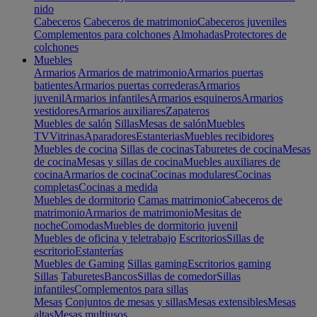
nido
Cabeceros
Cabeceros de matrimonio
Cabeceros juveniles
Complementos para colchones
Almohadas
Protectores de
colchones
Muebles
Armarios
Armarios de matrimonio
Armarios puertas
batientes
Armarios puertas correderas
Armarios
juvenil
Armarios infantiles
Armarios esquineros
Armarios
vestidores
Armarios auxiliares
Zapateros
Muebles de salón
Sillas
Mesas de salón
Muebles
TV
Vitrinas
Aparadores
Estanterias
Muebles recibidores
Muebles de cocina
Sillas de cocinas
Taburetes de cocina
Mesas
de cocina
Mesas y sillas de cocina
Muebles auxiliares de
cocina
Armarios de cocina
Cocinas modulares
Cocinas
completas
Cocinas a medida
Muebles de dormitorio
Camas matrimonio
Cabeceros de
matrimonio
Armarios de matrimonio
Mesitas de
noche
Comodas
Muebles de dormitorio juvenil
Muebles de oficina y teletrabajo
Escritorios
Sillas de
escritorio
Estanterías
Muebles de Gaming
Sillas gaming
Escritorios gaming
Sillas
Taburetes
Bancos
Sillas de comedor
Sillas
infantiles
Complementos para sillas
Mesas
Conjuntos de mesas y sillas
Mesas extensibles
Mesas
altas
Mesas multiusos