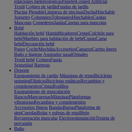
estaciones metereológicas
Paneles
Cesped Artificial
Textil
Cojines de jardín
Fundas de jardín
Piscina
Plegable
Limpieza de piscinas
Ducha
Hinchable
Juguetes
Columpios
Toboganes
Hinchables
Casitas
Mascotas
Comederos
Jaulas
Casetas para mascotas
Bebé
Habitación bebé
Humidificadores
Cestas
Colchón para
bebé
Muebles para habitación de bebé
Cunas
Cama
bebé
Decoración bebé
Paseo
Coche
Mochilas
Accesorios
Capazos
Carrito ligero
Baño e higiene
Aspirador nasal
Orinales
Textil bebé
Cojines
Funda
Seguridad
Barreras
Deporte
Equipamiento de cardio
Máquinas de remo
Bicicletas
spinning
Elípticas
Bicicletas estáticas
Recambios y
complementos
Cintas
Rodillos
Equipamiento de musculación
Bancos
Mancuernas
Máquinas
Plataformas
vibratorias
Recambios y complementos
Accesorios fitness
Bandas
Barras
Plataforma de
step
Cuerdas
Bolas y esferas de equilibrio
Recuperación muscular
Electroestimulación
Terapia de
percusión
Baño