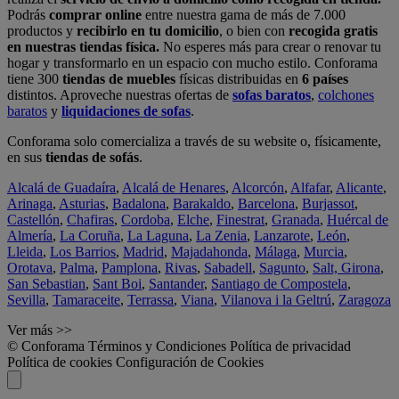
Podrás
comprar online
entre nuestra gama de más de 7.000
productos y
recibirlo en tu domicilio
, o bien con
recogida gratis
en nuestras tiendas física.
No esperes más para crear o renovar tu
hogar y transformarlo en un espacio con mucho estilo. Conforama
tiene 300
tiendas de muebles
físicas distribuidas en
6 países
distintos. Aproveche nuestras ofertas de
sofas baratos
,
colchones
baratos
y
liquidaciones de sofas
.
Conforama solo comercializa a través de su website o, físicamente,
en sus
tiendas de sofás
.
Alcalá de Guadaíra
,
Alcalá de Henares
,
Alcorcón
,
Alfafar
,
Alicante
,
Arinaga
,
Asturias
,
Badalona
,
Barakaldo
,
Barcelona
,
Burjassot
,
Castellón
,
Chafiras
,
Cordoba
,
Elche
,
Finestrat
,
Granada
,
Huércal de
Almería
,
La Coruña
,
La Laguna
,
La Zenia
,
Lanzarote
,
León
,
Lleida
,
Los Barrios
,
Madrid
,
Majadahonda
,
Málaga
,
Murcia
,
Orotava
,
Palma
,
Pamplona
,
Rivas
,
Sabadell
,
Sagunto
,
Salt, Girona
,
San Sebastian
,
Sant Boi
,
Santander
,
Santiago de Compostela
,
Sevilla
,
Tamaraceite
,
Terrassa
,
Viana
,
Vilanova i la Geltrú
,
Zaragoza
Ver más >>
© Conforama
Términos y Condiciones
Política de privacidad
Política de cookies
Configuración de Cookies