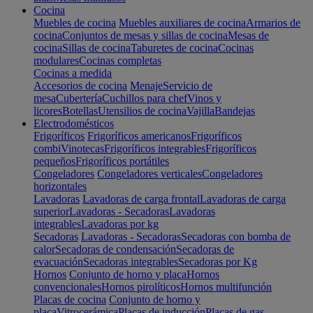
Cocina
Muebles de cocina
Muebles auxiliares de cocina
Armarios de
cocina
Conjuntos de mesas y sillas de cocina
Mesas de
cocina
Sillas de cocina
Taburetes de cocina
Cocinas
modulares
Cocinas completas
Cocinas a medida
Accesorios de cocina
Menaje
Servicio de
mesa
Cubertería
Cuchillos para chef
Vinos y
licores
Botellas
Utensilios de cocina
Vajilla
Bandejas
Electrodomésticos
Frigoríficos
Frigoríficos americanos
Frigoríficos
combi
Vinotecas
Frigoríficos integrables
Frigoríficos
pequeños
Frigoríficos portátiles
Congeladores
Congeladores verticales
Congeladores
horizontales
Lavadoras
Lavadoras de carga frontal
Lavadoras de carga
superior
Lavadoras - Secadoras
Lavadoras
integrables
Lavadoras por kg
Secadoras
Lavadoras - Secadoras
Secadoras con bomba de
calor
Secadoras de condensación
Secadoras de
evacuación
Secadoras integrables
Secadoras por Kg
Hornos
Conjunto de horno y placa
Hornos
convencionales
Hornos pirolíticos
Hornos multifunción
Placas de cocina
Conjunto de horno y
placa
Vitrocerámica
Placas de inducción
Placas de gas