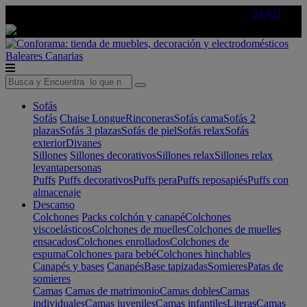
🔵Cambia tu electro con
-10% EXTRA
de descuento ☑️
AQUÍ
Baleares
Canarias
Sofás
Sofás
Chaise Longue
Rinconeras
Sofás cama
Sofás 2
plazas
Sofás 3 plazas
Sofás de piel
Sofás relax
Sofás
exterior
Divanes
Sillones
Sillones decorativos
Sillones relax
Sillones relax
levantapersonas
Puffs
Puffs decorativos
Puffs pera
Puffs reposapiés
Puffs con
almacenaje
Descanso
Colchones
Packs colchón y canapé
Colchones
viscoelásticos
Colchones de muelles
Colchones de muelles
ensacados
Colchones enrollados
Colchones de
espuma
Colchones para bebé
Colchones hinchables
Canapés y bases
Canapés
Base tapizadas
Somieres
Patas de
somieres
Camas
Camas de matrimonio
Camas dobles
Camas
individuales
Camas juveniles
Camas infantiles
Literas
Camas