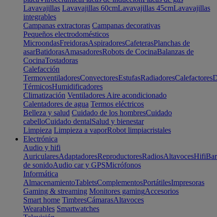
Lavavajillas
Lavavajillas 60cm
Lavavajillas 45cm
Lavavajillas
integrables
Campanas extractoras
Campanas decorativas
Pequeños electrodomésticos
Microondas
Freidoras
Aspiradores
Cafeteras
Planchas de
asar
Batidoras
Amasadores
Robots de Cocina
Balanzas de
Cocina
Tostadoras
Calefacción
Termoventiladores
Convectores
Estufas
Radiadores
Calefactores
D
Térmicos
Humidificadores
Climatización
Ventiladores
Aire acondicionado
Calentadores de agua
Termos eléctricos
Belleza y salud
Cuidado de los hombres
Cuidado
cabello
Cuidado dental
Salud y bienestar
Limpieza
Limpieza a vapor
Robot limpiacristales
Electrónica
Audio y hifi
Auriculares
Adaptadores
Reproductores
Radios
Altavoces
Hifi
Bar
de sonido
Audio car y GPS
Micrófonos
Informática
Almacenamiento
Tablets
Complementos
Portátiles
Impresoras
Gaming & streaming
Monitores gaming
Accesorios
Smart home
Timbres
Cámaras
Altavoces
Wearables
Smartwatches