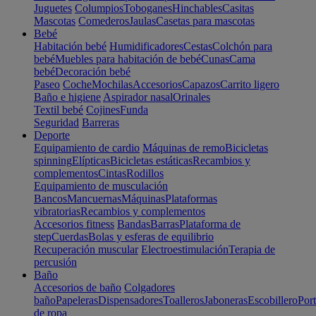
Juguetes
Columpios
Toboganes
Hinchables
Casitas
Mascotas
Comederos
Jaulas
Casetas para mascotas
Bebé
Habitación bebé
Humidificadores
Cestas
Colchón para
bebé
Muebles para habitación de bebé
Cunas
Cama
bebé
Decoración bebé
Paseo
Coche
Mochilas
Accesorios
Capazos
Carrito ligero
Baño e higiene
Aspirador nasal
Orinales
Textil bebé
Cojines
Funda
Seguridad
Barreras
Deporte
Equipamiento de cardio
Máquinas de remo
Bicicletas
spinning
Elípticas
Bicicletas estáticas
Recambios y
complementos
Cintas
Rodillos
Equipamiento de musculación
Bancos
Mancuernas
Máquinas
Plataformas
vibratorias
Recambios y complementos
Accesorios fitness
Bandas
Barras
Plataforma de
step
Cuerdas
Bolas y esferas de equilibrio
Recuperación muscular
Electroestimulación
Terapia de
percusión
Baño
Accesorios de baño
Colgadores
baño
Papeleras
Dispensadores
Toalleros
Jaboneras
Escobillero
Port
de ropa