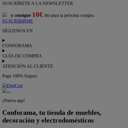
¡Nueva app!
Conforama, tu tienda de muebles,
decoración y electrodomésticos
Conforama
es tu tienda de
sofás
,
sofá cama
,
sofá chaise longue
,
sillón
,
sillón relax
,
colchones
,
muebles de salón
,
mesas comedor
,
dormitorio de juvenil
,
dormitorio de matrimonio
,
canapés
,
cocinas a medida
,
decoración
,
electrodomésticos
,
frigoríficos
,
microondas
,
lavavajillas
,
lavadora secadora
, y
televisiones
.
Descubre nuestra amplia variedad de estilos en cualquier
muebles
para tu hogar,
con los mejores precios y promociones
. Crea el
espacio en el que vives gracias a nuestros
muebles de comedor
y
habitaciones,
armarios
y
zapateros
,
mesas de comedor
y
sillas de
escritorio
. Además, podrás decorar tu casa con multitud de
artículos, tener el mejor ocio con los productos de
imagen y sonido
y aprovechar tu
jardín
en las épocas de buen tiempo. Conforama
realiza el
servicio de envío a domicilio como recogida en tienda.
Podrás
comprar online
entre nuestra gama de más de 7.000
productos y
recibirlo en tu domicilio
, o bien con
recogida gratis