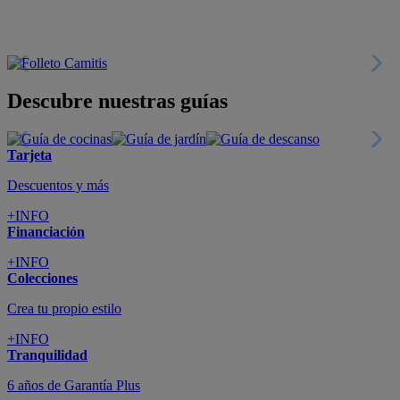
+INFO
Colecciones
Crea tu propio estilo
+INFO
Tranquilidad
6 años de Garantía Plus
+INFO
Catálogos
Miles de productos
+INFO
Por teléfono
Llámanos y compra
+INFO
Nueva app
Todo en tu móvil
+INFO