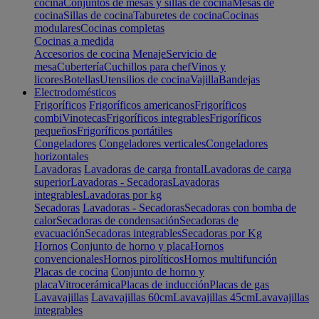
cocina
Conjuntos de mesas y sillas de cocina
Mesas de
cocina
Sillas de cocina
Taburetes de cocina
Cocinas
modulares
Cocinas completas
Cocinas a medida
Accesorios de cocina
Menaje
Servicio de
mesa
Cubertería
Cuchillos para chef
Vinos y
licores
Botellas
Utensilios de cocina
Vajilla
Bandejas
Electrodomésticos
Frigoríficos
Frigoríficos americanos
Frigoríficos
combi
Vinotecas
Frigoríficos integrables
Frigoríficos
pequeños
Frigoríficos portátiles
Congeladores
Congeladores verticales
Congeladores
horizontales
Lavadoras
Lavadoras de carga frontal
Lavadoras de carga
superior
Lavadoras - Secadoras
Lavadoras
integrables
Lavadoras por kg
Secadoras
Lavadoras - Secadoras
Secadoras con bomba de
calor
Secadoras de condensación
Secadoras de
evacuación
Secadoras integrables
Secadoras por Kg
Hornos
Conjunto de horno y placa
Hornos
convencionales
Hornos pirolíticos
Hornos multifunción
Placas de cocina
Conjunto de horno y
placa
Vitrocerámica
Placas de inducción
Placas de gas
Lavavajillas
Lavavajillas 60cm
Lavavajillas 45cm
Lavavajillas
integrables