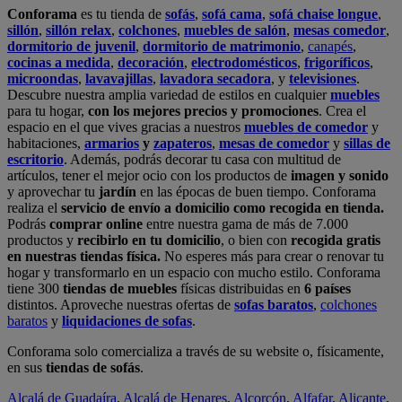
en nuestras tiendas física.
No esperes más para crear o renovar tu
hogar y transformarlo en un espacio con mucho estilo. Conforama
tiene 300
tiendas de muebles
físicas distribuidas en
6 países
distintos. Aproveche nuestras ofertas de
sofas baratos
,
colchones
baratos
y
liquidaciones de sofas
.
Conforama solo comercializa a través de su website o, físicamente,
en sus
tiendas de sofás
.
Alcalá de Guadaíra
,
Alcalá de Henares
,
Alcorcón
,
Alfafar
,
Alicante
,
Arinaga
,
Asturias
,
Badalona
,
Barakaldo
,
Barcelona
,
Burjassot
,
Castellón
,
Chafiras
,
Cordoba
,
Elche
,
Finestrat
,
Granada
,
Huércal de
Almería
,
La Coruña
,
La Laguna
,
La Zenia
,
Lanzarote
,
León
,
Lleida
,
Los Barrios
,
Madrid
,
Majadahonda
,
Málaga
,
Murcia
,
Orotava
,
Palma
,
Pamplona
,
Rivas
,
Sabadell
,
Sagunto
,
Salt, Girona
,
San Sebastian
,
Sant Boi
,
Santander
,
Santiago de Compostela
,
Sevilla
,
Tamaraceite
,
Terrassa
,
Viana
,
Vilanova i la Geltrú
,
Zaragoza
Ver más >>
© Conforama
Términos y Condiciones
Política de privacidad
Política de cookies
Configuración de Cookies