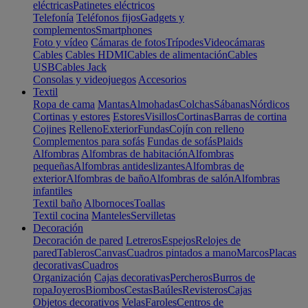
eléctricas
Patinetes eléctricos
Telefonía
Teléfonos fijos
Gadgets y
complementos
Smartphones
Foto y vídeo
Cámaras de fotos
Trípodes
Videocámaras
Cables
Cables HDMI
Cables de alimentación
Cables
USB
Cables Jack
Consolas y videojuegos
Accesorios
Textil
Ropa de cama
Mantas
Almohadas
Colchas
Sábanas
Nórdicos
Cortinas y estores
Estores
Visillos
Cortinas
Barras de cortina
Cojines
Relleno
Exterior
Fundas
Cojín con relleno
Complementos para sofás
Fundas de sofás
Plaids
Alfombras
Alfombras de habitación
Alfombras
pequeñas
Alfombras antideslizantes
Alfombras de
exterior
Alfombras de baño
Alfombras de salón
Alfombras
infantiles
Textil baño
Albornoces
Toallas
Textil cocina
Manteles
Servilletas
Decoración
Decoración de pared
Letreros
Espejos
Relojes de
pared
Tableros
Canvas
Cuadros pintados a mano
Marcos
Placas
decorativas
Cuadros
Organización
Cajas decorativas
Percheros
Burros de
ropa
Joyeros
Biombos
Cestas
Baúles
Revisteros
Cajas
Objetos decorativos
Velas
Faroles
Centros de