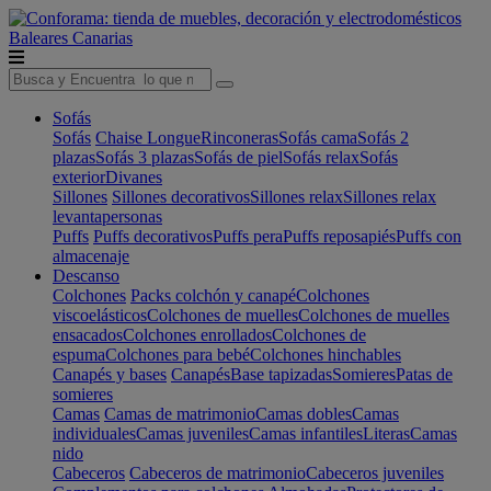
Baleares
Canarias
Sofás
Sofás
Chaise Longue
Rinconeras
Sofás cama
Sofás 2
plazas
Sofás 3 plazas
Sofás de piel
Sofás relax
Sofás
exterior
Divanes
Sillones
Sillones decorativos
Sillones relax
Sillones relax
levantapersonas
Puffs
Puffs decorativos
Puffs pera
Puffs reposapiés
Puffs con
almacenaje
Descanso
Colchones
Packs colchón y canapé
Colchones
viscoelásticos
Colchones de muelles
Colchones de muelles
ensacados
Colchones enrollados
Colchones de
espuma
Colchones para bebé
Colchones hinchables
Canapés y bases
Canapés
Base tapizadas
Somieres
Patas de
somieres
Camas
Camas de matrimonio
Camas dobles
Camas
individuales
Camas juveniles
Camas infantiles
Literas
Camas
nido
Cabeceros
Cabeceros de matrimonio
Cabeceros juveniles