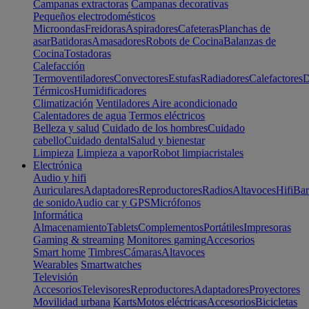
Campanas extractoras
Campanas decorativas
Pequeños electrodomésticos
Microondas
Freidoras
Aspiradores
Cafeteras
Planchas de
asar
Batidoras
Amasadores
Robots de Cocina
Balanzas de
Cocina
Tostadoras
Calefacción
Termoventiladores
Convectores
Estufas
Radiadores
Calefactores
D
Térmicos
Humidificadores
Climatización
Ventiladores
Aire acondicionado
Calentadores de agua
Termos eléctricos
Belleza y salud
Cuidado de los hombres
Cuidado
cabello
Cuidado dental
Salud y bienestar
Limpieza
Limpieza a vapor
Robot limpiacristales
Electrónica
Audio y hifi
Auriculares
Adaptadores
Reproductores
Radios
Altavoces
Hifi
Bar
de sonido
Audio car y GPS
Micrófonos
Informática
Almacenamiento
Tablets
Complementos
Portátiles
Impresoras
Gaming & streaming
Monitores gaming
Accesorios
Smart home
Timbres
Cámaras
Altavoces
Wearables
Smartwatches
Televisión
Accesorios
Televisores
Reproductores
Adaptadores
Proyectores
Movilidad urbana
Karts
Motos eléctricas
Accesorios
Bicicletas