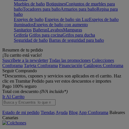
Muebles de baño
Botiquines
Conjuntos de muebles para
baño
Tocadores para baño
Armarios para baño
Repisa para
baño
Espejos de baño
Espejos de baño sin Luz
Espejos de baño
iluminados
Espejos de baño con aumento
Sanitarios
Bañeras
Lavabos
Mamparas
Grifería
Grifos para cocina
Grifos para ducha
Seguridad de baño
Barras de seguridad para baño
Resumen de tu pedido
¡Tu carrito está vacío!
Suscríbete a la newsletter
Todas las promociones
Colecciones
Conforama
Tarjeta Conforama
Financiación
Catálogos Conforama
Seguir Comprando
*Descuentos, cupones y servicios son aplicados en el carrito. Haz
clic en Tramitar Pedido para ver estos descuentos e importes
Pago 100% seguro
Total con descuento
(IVA incluido*)
Ir Al Carrito
Estado de mi pedido
Tiendas
Ayuda
Blog
App Conforama
Baleares
Canarias