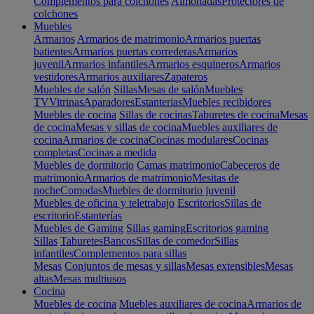
Complementos para colchones
Almohadas
Protectores de
colchones
Muebles
Armarios
Armarios de matrimonio
Armarios puertas
batientes
Armarios puertas correderas
Armarios
juvenil
Armarios infantiles
Armarios esquineros
Armarios
vestidores
Armarios auxiliares
Zapateros
Muebles de salón
Sillas
Mesas de salón
Muebles
TV
Vitrinas
Aparadores
Estanterias
Muebles recibidores
Muebles de cocina
Sillas de cocinas
Taburetes de cocina
Mesas
de cocina
Mesas y sillas de cocina
Muebles auxiliares de
cocina
Armarios de cocina
Cocinas modulares
Cocinas
completas
Cocinas a medida
Muebles de dormitorio
Camas matrimonio
Cabeceros de
matrimonio
Armarios de matrimonio
Mesitas de
noche
Comodas
Muebles de dormitorio juvenil
Muebles de oficina y teletrabajo
Escritorios
Sillas de
escritorio
Estanterías
Muebles de Gaming
Sillas gaming
Escritorios gaming
Sillas
Taburetes
Bancos
Sillas de comedor
Sillas
infantiles
Complementos para sillas
Mesas
Conjuntos de mesas y sillas
Mesas extensibles
Mesas
altas
Mesas multiusos
Cocina
Muebles de cocina
Muebles auxiliares de cocina
Armarios de