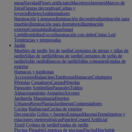
mesa
Navidad
Flores artificiales
Maceteros
Jarrones
Marcos de
fotos
Figuras decorativas
Cajitas y
joyeros
Relojes
Ambientadores
Iluminación
Lámparas
Iluminación decorativa
Iluminación para
muebles
Iluminación para dormitorio
Iluminación
exterior
Guirnaldas
Balizas
Smart
Light
Bombillas
Focos
Iluminación con rieles
Cintas Led
Tendencias y temporadas
Jardín
Muebles de jardín
Set de jardín
Conjuntos de mesas y sillas de
jardín
Sillas de jardín
Mesas de jardín
Conjuntos de sofás de
jardín
Sofás jardín
Bancos de jardín
Sillas colgantes
Estufas de
exterior
Hamacas y tumbonas
Accesorios
Balancines
Tumbonas
Hamacas
Columpios
Pérgolas
Cenadores
Carpas
Pérgolas
Parasoles
Sombrillas
Parasoles
Toldos
Almacenamiento
Armarios
Arcones
Jardinería
Maquinaria
Huertos
Urbanos
Riego
Plantas
Jardineras
Compostadores
Cocina
Barbacoas
Cocina de exterior
Decoración
Grifos y fuentes
Estatuas
Macetas
Termómetros y
estaciones metereológicas
Paneles
Cesped Artificial
Textil
Cojines de jardín
Fundas de jardín
Piscina
Plegable
Limpieza de piscinas
Ducha
Hinchable