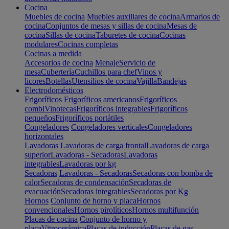
Cocina
Muebles de cocina
Muebles auxiliares de cocina
Armarios de
cocina
Conjuntos de mesas y sillas de cocina
Mesas de
cocina
Sillas de cocina
Taburetes de cocina
Cocinas
modulares
Cocinas completas
Cocinas a medida
Accesorios de cocina
Menaje
Servicio de
mesa
Cubertería
Cuchillos para chef
Vinos y
licores
Botellas
Utensilios de cocina
Vajilla
Bandejas
Electrodomésticos
Frigoríficos
Frigoríficos americanos
Frigoríficos
combi
Vinotecas
Frigoríficos integrables
Frigoríficos
pequeños
Frigoríficos portátiles
Congeladores
Congeladores verticales
Congeladores
horizontales
Lavadoras
Lavadoras de carga frontal
Lavadoras de carga
superior
Lavadoras - Secadoras
Lavadoras
integrables
Lavadoras por kg
Secadoras
Lavadoras - Secadoras
Secadoras con bomba de
calor
Secadoras de condensación
Secadoras de
evacuación
Secadoras integrables
Secadoras por Kg
Hornos
Conjunto de horno y placa
Hornos
convencionales
Hornos pirolíticos
Hornos multifunción
Placas de cocina
Conjunto de horno y
placa
Vitrocerámica
Placas de inducción
Placas de gas