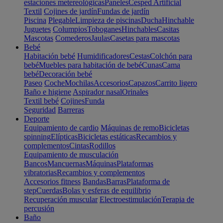
estaciones metereológicas
Paneles
Cesped Artificial
Textil
Cojines de jardín
Fundas de jardín
Piscina
Plegable
Limpieza de piscinas
Ducha
Hinchable
Juguetes
Columpios
Toboganes
Hinchables
Casitas
Mascotas
Comederos
Jaulas
Casetas para mascotas
Bebé
Habitación bebé
Humidificadores
Cestas
Colchón para
bebé
Muebles para habitación de bebé
Cunas
Cama
bebé
Decoración bebé
Paseo
Coche
Mochilas
Accesorios
Capazos
Carrito ligero
Baño e higiene
Aspirador nasal
Orinales
Textil bebé
Cojines
Funda
Seguridad
Barreras
Deporte
Equipamiento de cardio
Máquinas de remo
Bicicletas
spinning
Elípticas
Bicicletas estáticas
Recambios y
complementos
Cintas
Rodillos
Equipamiento de musculación
Bancos
Mancuernas
Máquinas
Plataformas
vibratorias
Recambios y complementos
Accesorios fitness
Bandas
Barras
Plataforma de
step
Cuerdas
Bolas y esferas de equilibrio
Recuperación muscular
Electroestimulación
Terapia de
percusión
Baño