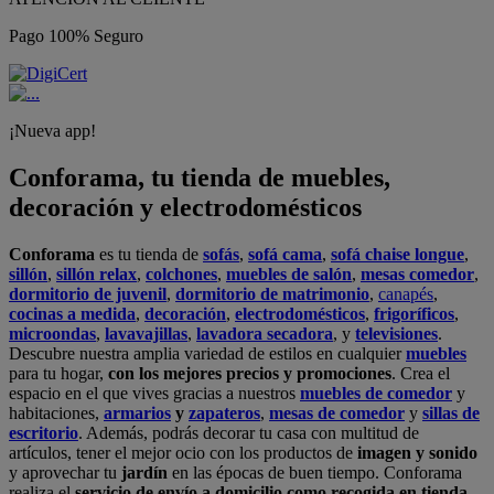
Pago 100% Seguro
¡Nueva app!
Conforama, tu tienda de muebles,
decoración y electrodomésticos
Conforama
es tu tienda de
sofás
,
sofá cama
,
sofá chaise longue
,
sillón
,
sillón relax
,
colchones
,
muebles de salón
,
mesas comedor
,
dormitorio de juvenil
,
dormitorio de matrimonio
,
canapés
,
cocinas a medida
,
decoración
,
electrodomésticos
,
frigoríficos
,
microondas
,
lavavajillas
,
lavadora secadora
, y
televisiones
.
Descubre nuestra amplia variedad de estilos en cualquier
muebles
para tu hogar,
con los mejores precios y promociones
. Crea el
espacio en el que vives gracias a nuestros
muebles de comedor
y
habitaciones,
armarios
y
zapateros
,
mesas de comedor
y
sillas de
escritorio
. Además, podrás decorar tu casa con multitud de
artículos, tener el mejor ocio con los productos de
imagen y sonido
y aprovechar tu
jardín
en las épocas de buen tiempo. Conforama
realiza el
servicio de envío a domicilio como recogida en tienda.