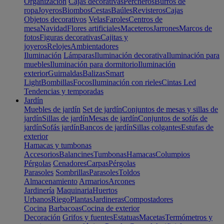
Organización
Cajas decorativas
Percheros
Burros de
ropa
Joyeros
Biombos
Cestas
Baúles
Revisteros
Cajas
Objetos decorativos
Velas
Faroles
Centros de
mesa
Navidad
Flores artificiales
Maceteros
Jarrones
Marcos de
fotos
Figuras decorativas
Cajitas y
joyeros
Relojes
Ambientadores
Iluminación
Lámparas
Iluminación decorativa
Iluminación para
muebles
Iluminación para dormitorio
Iluminación
exterior
Guirnaldas
Balizas
Smart
Light
Bombillas
Focos
Iluminación con rieles
Cintas Led
Tendencias y temporadas
Jardín
Muebles de jardín
Set de jardín
Conjuntos de mesas y sillas de
jardín
Sillas de jardín
Mesas de jardín
Conjuntos de sofás de
jardín
Sofás jardín
Bancos de jardín
Sillas colgantes
Estufas de
exterior
Hamacas y tumbonas
Accesorios
Balancines
Tumbonas
Hamacas
Columpios
Pérgolas
Cenadores
Carpas
Pérgolas
Parasoles
Sombrillas
Parasoles
Toldos
Almacenamiento
Armarios
Arcones
Jardinería
Maquinaria
Huertos
Urbanos
Riego
Plantas
Jardineras
Compostadores
Cocina
Barbacoas
Cocina de exterior
Decoración
Grifos y fuentes
Estatuas
Macetas
Termómetros y