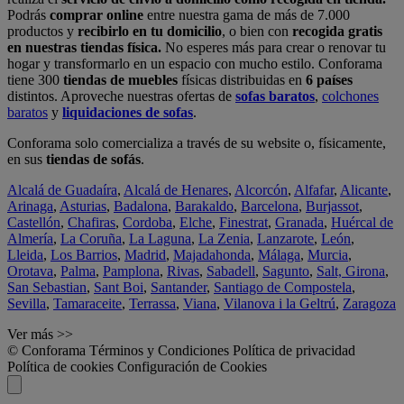
Podrás
comprar online
entre nuestra gama de más de 7.000
productos y
recibirlo en tu domicilio
, o bien con
recogida gratis
en nuestras tiendas física.
No esperes más para crear o renovar tu
hogar y transformarlo en un espacio con mucho estilo. Conforama
tiene 300
tiendas de muebles
físicas distribuidas en
6 países
distintos. Aproveche nuestras ofertas de
sofas baratos
,
colchones
baratos
y
liquidaciones de sofas
.
Conforama solo comercializa a través de su website o, físicamente,
en sus
tiendas de sofás
.
Alcalá de Guadaíra
,
Alcalá de Henares
,
Alcorcón
,
Alfafar
,
Alicante
,
Arinaga
,
Asturias
,
Badalona
,
Barakaldo
,
Barcelona
,
Burjassot
,
Castellón
,
Chafiras
,
Cordoba
,
Elche
,
Finestrat
,
Granada
,
Huércal de
Almería
,
La Coruña
,
La Laguna
,
La Zenia
,
Lanzarote
,
León
,
Lleida
,
Los Barrios
,
Madrid
,
Majadahonda
,
Málaga
,
Murcia
,
Orotava
,
Palma
,
Pamplona
,
Rivas
,
Sabadell
,
Sagunto
,
Salt, Girona
,
San Sebastian
,
Sant Boi
,
Santander
,
Santiago de Compostela
,
Sevilla
,
Tamaraceite
,
Terrassa
,
Viana
,
Vilanova i la Geltrú
,
Zaragoza
Ver más >>
© Conforama
Términos y Condiciones
Política de privacidad
Política de cookies
Configuración de Cookies