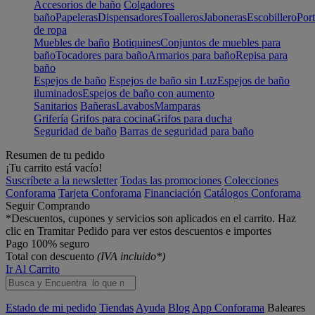
Accesorios de baño
Colgadores
baño
Papeleras
Dispensadores
Toalleros
Jaboneras
Escobillero
Port
de ropa
Muebles de baño
Botiquines
Conjuntos de muebles para
baño
Tocadores para baño
Armarios para baño
Repisa para
baño
Espejos de baño
Espejos de baño sin Luz
Espejos de baño
iluminados
Espejos de baño con aumento
Sanitarios
Bañeras
Lavabos
Mamparas
Grifería
Grifos para cocina
Grifos para ducha
Seguridad de baño
Barras de seguridad para baño
Resumen de tu pedido
¡Tu carrito está vacío!
Suscríbete a la newsletter
Todas las promociones
Colecciones
Conforama
Tarjeta Conforama
Financiación
Catálogos Conforama
Seguir Comprando
*Descuentos, cupones y servicios son aplicados en el carrito. Haz
clic en Tramitar Pedido para ver estos descuentos e importes
Pago 100% seguro
Total con descuento
(IVA incluido*)
Ir Al Carrito
Estado de mi pedido
Tiendas
Ayuda
Blog
App Conforama
Baleares