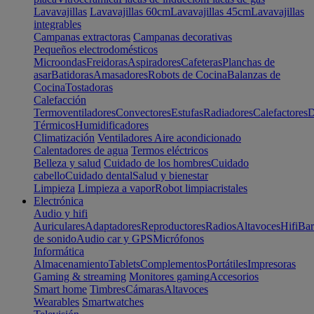
Lavavajillas
Lavavajillas 60cm
Lavavajillas 45cm
Lavavajillas
integrables
Campanas extractoras
Campanas decorativas
Pequeños electrodomésticos
Microondas
Freidoras
Aspiradores
Cafeteras
Planchas de
asar
Batidoras
Amasadores
Robots de Cocina
Balanzas de
Cocina
Tostadoras
Calefacción
Termoventiladores
Convectores
Estufas
Radiadores
Calefactores
D
Térmicos
Humidificadores
Climatización
Ventiladores
Aire acondicionado
Calentadores de agua
Termos eléctricos
Belleza y salud
Cuidado de los hombres
Cuidado
cabello
Cuidado dental
Salud y bienestar
Limpieza
Limpieza a vapor
Robot limpiacristales
Electrónica
Audio y hifi
Auriculares
Adaptadores
Reproductores
Radios
Altavoces
Hifi
Bar
de sonido
Audio car y GPS
Micrófonos
Informática
Almacenamiento
Tablets
Complementos
Portátiles
Impresoras
Gaming & streaming
Monitores gaming
Accesorios
Smart home
Timbres
Cámaras
Altavoces
Wearables
Smartwatches