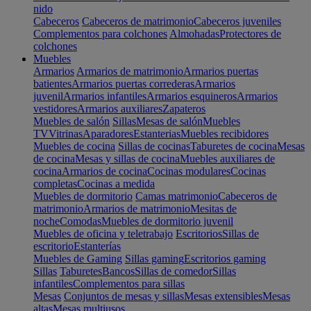
nido
Cabeceros
Cabeceros de matrimonio
Cabeceros juveniles
Complementos para colchones
Almohadas
Protectores de
colchones
Muebles
Armarios
Armarios de matrimonio
Armarios puertas
batientes
Armarios puertas correderas
Armarios
juvenil
Armarios infantiles
Armarios esquineros
Armarios
vestidores
Armarios auxiliares
Zapateros
Muebles de salón
Sillas
Mesas de salón
Muebles
TV
Vitrinas
Aparadores
Estanterias
Muebles recibidores
Muebles de cocina
Sillas de cocinas
Taburetes de cocina
Mesas
de cocina
Mesas y sillas de cocina
Muebles auxiliares de
cocina
Armarios de cocina
Cocinas modulares
Cocinas
completas
Cocinas a medida
Muebles de dormitorio
Camas matrimonio
Cabeceros de
matrimonio
Armarios de matrimonio
Mesitas de
noche
Comodas
Muebles de dormitorio juvenil
Muebles de oficina y teletrabajo
Escritorios
Sillas de
escritorio
Estanterías
Muebles de Gaming
Sillas gaming
Escritorios gaming
Sillas
Taburetes
Bancos
Sillas de comedor
Sillas
infantiles
Complementos para sillas
Mesas
Conjuntos de mesas y sillas
Mesas extensibles
Mesas
altas
Mesas multiusos