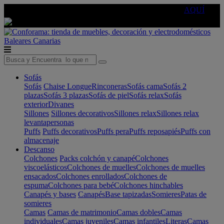
🔵Cambia tu electro con
-10% EXTRA
de descuento ☑️
AQUÍ
Baleares
Canarias
Sofás
Sofás
Chaise Longue
Rinconeras
Sofás cama
Sofás 2
plazas
Sofás 3 plazas
Sofás de piel
Sofás relax
Sofás
exterior
Divanes
Sillones
Sillones decorativos
Sillones relax
Sillones relax
levantapersonas
Puffs
Puffs decorativos
Puffs pera
Puffs reposapiés
Puffs con
almacenaje
Descanso
Colchones
Packs colchón y canapé
Colchones
viscoelásticos
Colchones de muelles
Colchones de muelles
ensacados
Colchones enrollados
Colchones de
espuma
Colchones para bebé
Colchones hinchables
Canapés y bases
Canapés
Base tapizadas
Somieres
Patas de
somieres
Camas
Camas de matrimonio
Camas dobles
Camas
individuales
Camas juveniles
Camas infantiles
Literas
Camas