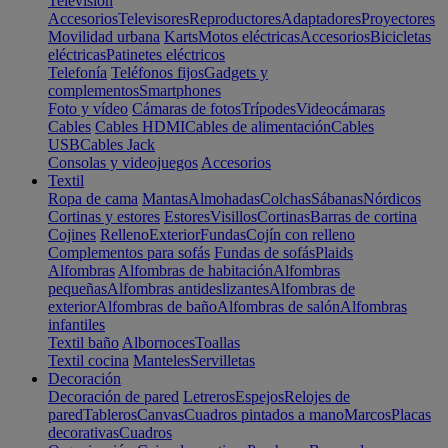
Televisión
Accesorios
Televisores
Reproductores
Adaptadores
Proyectores
Movilidad urbana
Karts
Motos eléctricas
Accesorios
Bicicletas
eléctricas
Patinetes eléctricos
Telefonía
Teléfonos fijos
Gadgets y
complementos
Smartphones
Foto y vídeo
Cámaras de fotos
Trípodes
Videocámaras
Cables
Cables HDMI
Cables de alimentación
Cables
USB
Cables Jack
Consolas y videojuegos
Accesorios
Textil
Ropa de cama
Mantas
Almohadas
Colchas
Sábanas
Nórdicos
Cortinas y estores
Estores
Visillos
Cortinas
Barras de cortina
Cojines
Relleno
Exterior
Fundas
Cojín con relleno
Complementos para sofás
Fundas de sofás
Plaids
Alfombras
Alfombras de habitación
Alfombras
pequeñas
Alfombras antideslizantes
Alfombras de
exterior
Alfombras de baño
Alfombras de salón
Alfombras
infantiles
Textil baño
Albornoces
Toallas
Textil cocina
Manteles
Servilletas
Decoración
Decoración de pared
Letreros
Espejos
Relojes de
pared
Tableros
Canvas
Cuadros pintados a mano
Marcos
Placas
decorativas
Cuadros