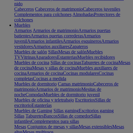
nido
Cabeceros
Cabeceros de matrimonio
Cabeceros juveniles
Complementos para colchones
Almohadas
Protectores de
colchones
Muebles
Armarios
Armarios de matrimonio
Armarios puertas
batientes
Armarios puertas correderas
Armarios
juvenil
Armarios infantiles
Armarios esquineros
Armarios
vestidores
Armarios auxiliares
Zapateros
Muebles de salón
Sillas
Mesas de salón
Muebles
TV
Vitrinas
Aparadores
Estanterias
Muebles recibidores
Muebles de cocina
Sillas de cocinas
Taburetes de cocina
Mesas
de cocina
Mesas y sillas de cocina
Muebles auxiliares de
cocina
Armarios de cocina
Cocinas modulares
Cocinas
completas
Cocinas a medida
Muebles de dormitorio
Camas matrimonio
Cabeceros de
matrimonio
Armarios de matrimonio
Mesitas de
noche
Comodas
Muebles de dormitorio juvenil
Muebles de oficina y teletrabajo
Escritorios
Sillas de
escritorio
Estanterías
Muebles de Gaming
Sillas gaming
Escritorios gaming
Sillas
Taburetes
Bancos
Sillas de comedor
Sillas
infantiles
Complementos para sillas
Mesas
Conjuntos de mesas y sillas
Mesas extensibles
Mesas
altas
Mesas multiusos