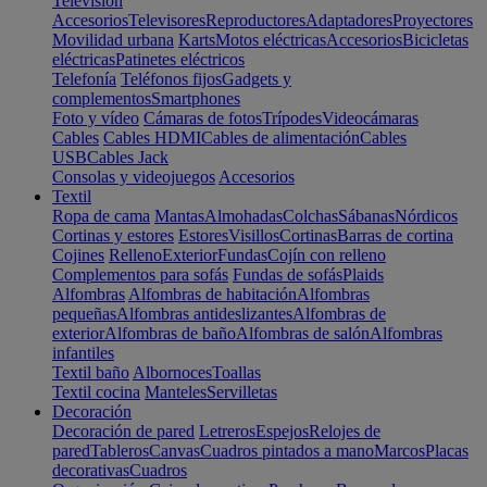
Televisión
Accesorios
Televisores
Reproductores
Adaptadores
Proyectores
Movilidad urbana
Karts
Motos eléctricas
Accesorios
Bicicletas
eléctricas
Patinetes eléctricos
Telefonía
Teléfonos fijos
Gadgets y
complementos
Smartphones
Foto y vídeo
Cámaras de fotos
Trípodes
Videocámaras
Cables
Cables HDMI
Cables de alimentación
Cables
USB
Cables Jack
Consolas y videojuegos
Accesorios
Textil
Ropa de cama
Mantas
Almohadas
Colchas
Sábanas
Nórdicos
Cortinas y estores
Estores
Visillos
Cortinas
Barras de cortina
Cojines
Relleno
Exterior
Fundas
Cojín con relleno
Complementos para sofás
Fundas de sofás
Plaids
Alfombras
Alfombras de habitación
Alfombras
pequeñas
Alfombras antideslizantes
Alfombras de
exterior
Alfombras de baño
Alfombras de salón
Alfombras
infantiles
Textil baño
Albornoces
Toallas
Textil cocina
Manteles
Servilletas
Decoración
Decoración de pared
Letreros
Espejos
Relojes de
pared
Tableros
Canvas
Cuadros pintados a mano
Marcos
Placas
decorativas
Cuadros