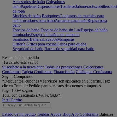
Accesorios de baño
Colgadores
baño
Papeleras
Dispensadores
Toalleros
Jaboneras
Escobillero
Port
de ropa
Muebles de baño
Botiquines
Conjuntos de muebles para
baño
Tocadores para baño
Armarios para baño
Repisa para
baño
Espejos de baño
Espejos de baño sin Luz
Espejos de baño
iluminados
Espejos de baño con aumento
Sanitarios
Bañeras
Lavabos
Mamparas
Grifería
Grifos para cocina
Grifos para ducha
Seguridad de baño
Barras de seguridad para baño
Resumen de tu pedido
¡Tu carrito está vacío!
Suscríbete a la newsletter
Todas las promociones
Colecciones
Conforama
Tarjeta Conforama
Financiación
Catálogos Conforama
Seguir Comprando
*Descuentos, cupones y servicios son aplicados en el carrito. Haz
clic en Tramitar Pedido para ver estos descuentos e importes
Pago 100% seguro
Total con descuento
(IVA incluido*)
Ir Al Carrito
Estado de mi pedido
Tiendas
Ayuda
Blog
App Conforama
Baleares