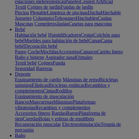
estaciones metereológicas
Paneles
Cesped Artificial
Textil
Cojines de jardín
Fundas de jardín
Piscina
Plegable
Limpieza de piscinas
Ducha
Hinchable
Juguetes
Columpios
Toboganes
Hinchables
Casitas
Mascotas
Comederos
Jaulas
Casetas para mascotas
Bebé
Habitación bebé
Humidificadores
Cestas
Colchón para
bebé
Muebles para habitación de bebé
Cunas
Cama
bebé
Decoración bebé
Paseo
Coche
Mochilas
Accesorios
Capazos
Carrito ligero
Baño e higiene
Aspirador nasal
Orinales
Textil bebé
Cojines
Funda
Seguridad
Barreras
Deporte
Equipamiento de cardio
Máquinas de remo
Bicicletas
spinning
Elípticas
Bicicletas estáticas
Recambios y
complementos
Cintas
Rodillos
Equipamiento de musculación
Bancos
Mancuernas
Máquinas
Plataformas
vibratorias
Recambios y complementos
Accesorios fitness
Bandas
Barras
Plataforma de
step
Cuerdas
Bolas y esferas de equilibrio
Recuperación muscular
Electroestimulación
Terapia de
percusión
Baño