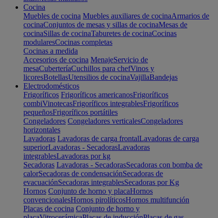
Cocina
Muebles de cocina
Muebles auxiliares de cocina
Armarios de
cocina
Conjuntos de mesas y sillas de cocina
Mesas de
cocina
Sillas de cocina
Taburetes de cocina
Cocinas
modulares
Cocinas completas
Cocinas a medida
Accesorios de cocina
Menaje
Servicio de
mesa
Cubertería
Cuchillos para chef
Vinos y
licores
Botellas
Utensilios de cocina
Vajilla
Bandejas
Electrodomésticos
Frigoríficos
Frigoríficos americanos
Frigoríficos
combi
Vinotecas
Frigoríficos integrables
Frigoríficos
pequeños
Frigoríficos portátiles
Congeladores
Congeladores verticales
Congeladores
horizontales
Lavadoras
Lavadoras de carga frontal
Lavadoras de carga
superior
Lavadoras - Secadoras
Lavadoras
integrables
Lavadoras por kg
Secadoras
Lavadoras - Secadoras
Secadoras con bomba de
calor
Secadoras de condensación
Secadoras de
evacuación
Secadoras integrables
Secadoras por Kg
Hornos
Conjunto de horno y placa
Hornos
convencionales
Hornos pirolíticos
Hornos multifunción
Placas de cocina
Conjunto de horno y
placa
Vitrocerámica
Placas de inducción
Placas de gas