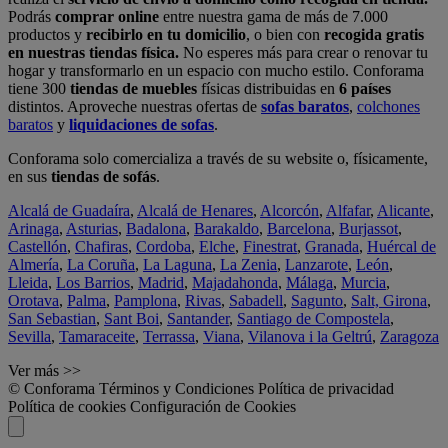
Podrás
comprar online
entre nuestra gama de más de 7.000
productos y
recibirlo en tu domicilio
, o bien con
recogida gratis
en nuestras tiendas física.
No esperes más para crear o renovar tu
hogar y transformarlo en un espacio con mucho estilo. Conforama
tiene 300
tiendas de muebles
físicas distribuidas en
6 países
distintos. Aproveche nuestras ofertas de
sofas baratos
,
colchones
baratos
y
liquidaciones de sofas
.
Conforama solo comercializa a través de su website o, físicamente,
en sus
tiendas de sofás
.
Alcalá de Guadaíra
,
Alcalá de Henares
,
Alcorcón
,
Alfafar
,
Alicante
,
Arinaga
,
Asturias
,
Badalona
,
Barakaldo
,
Barcelona
,
Burjassot
,
Castellón
,
Chafiras
,
Cordoba
,
Elche
,
Finestrat
,
Granada
,
Huércal de
Almería
,
La Coruña
,
La Laguna
,
La Zenia
,
Lanzarote
,
León
,
Lleida
,
Los Barrios
,
Madrid
,
Majadahonda
,
Málaga
,
Murcia
,
Orotava
,
Palma
,
Pamplona
,
Rivas
,
Sabadell
,
Sagunto
,
Salt, Girona
,
San Sebastian
,
Sant Boi
,
Santander
,
Santiago de Compostela
,
Sevilla
,
Tamaraceite
,
Terrassa
,
Viana
,
Vilanova i la Geltrú
,
Zaragoza
Ver más >>
© Conforama
Términos y Condiciones
Política de privacidad
Política de cookies
Configuración de Cookies