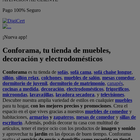
Pago 100% Seguro
¡Nueva app!
Conforama, tu tienda de muebles,
decoración y electrodomésticos
Conforama
es tu tienda de
sofás
,
sofá cama
,
sofá chaise longue
,
sillón
,
sillón relax
,
colchones
,
muebles de salón
,
mesas comedor
,
dormitorio de juvenil
,
dormitorio de matrimonio
,
canapés
,
cocinas a medida
,
decoración
,
electrodomésticos
,
frigoríficos
,
microondas
,
lavavajillas
,
lavadora secadora
, y
televisiones
.
Descubre nuestra amplia variedad de estilos en cualquier
muebles
para tu hogar,
con los mejores precios y promociones
. Crea el
espacio en el que vives gracias a nuestros
muebles de comedor
y
habitaciones,
armarios
y
zapateros
,
mesas de comedor
y
sillas de
escritorio
. Además, podrás decorar tu casa con multitud de
artículos, tener el mejor ocio con los productos de
imagen y sonido
y aprovechar tu
jardín
en las épocas de buen tiempo. Conforama
realiza el
servicio de envío a domicilio como recogida en tienda.