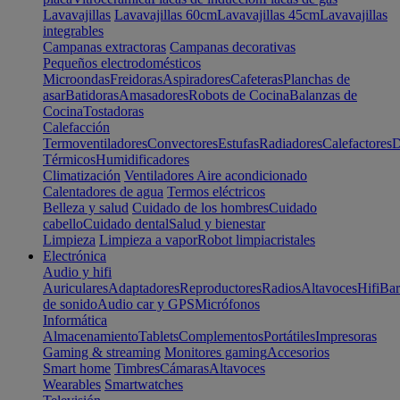
Lavavajillas
Lavavajillas 60cm
Lavavajillas 45cm
Lavavajillas
integrables
Campanas extractoras
Campanas decorativas
Pequeños electrodomésticos
Microondas
Freidoras
Aspiradores
Cafeteras
Planchas de
asar
Batidoras
Amasadores
Robots de Cocina
Balanzas de
Cocina
Tostadoras
Calefacción
Termoventiladores
Convectores
Estufas
Radiadores
Calefactores
D
Térmicos
Humidificadores
Climatización
Ventiladores
Aire acondicionado
Calentadores de agua
Termos eléctricos
Belleza y salud
Cuidado de los hombres
Cuidado
cabello
Cuidado dental
Salud y bienestar
Limpieza
Limpieza a vapor
Robot limpiacristales
Electrónica
Audio y hifi
Auriculares
Adaptadores
Reproductores
Radios
Altavoces
Hifi
Bar
de sonido
Audio car y GPS
Micrófonos
Informática
Almacenamiento
Tablets
Complementos
Portátiles
Impresoras
Gaming & streaming
Monitores gaming
Accesorios
Smart home
Timbres
Cámaras
Altavoces
Wearables
Smartwatches