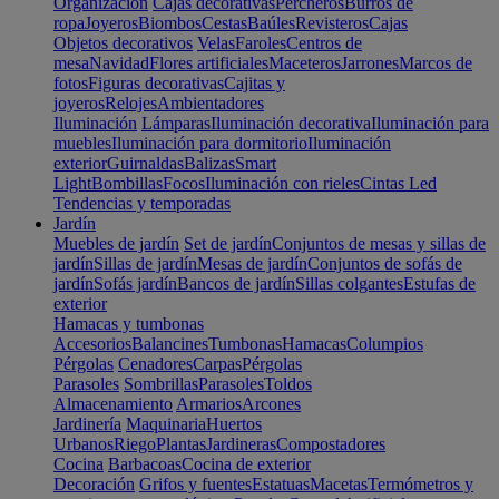
Organización
Cajas decorativas
Percheros
Burros de
ropa
Joyeros
Biombos
Cestas
Baúles
Revisteros
Cajas
Objetos decorativos
Velas
Faroles
Centros de
mesa
Navidad
Flores artificiales
Maceteros
Jarrones
Marcos de
fotos
Figuras decorativas
Cajitas y
joyeros
Relojes
Ambientadores
Iluminación
Lámparas
Iluminación decorativa
Iluminación para
muebles
Iluminación para dormitorio
Iluminación
exterior
Guirnaldas
Balizas
Smart
Light
Bombillas
Focos
Iluminación con rieles
Cintas Led
Tendencias y temporadas
Jardín
Muebles de jardín
Set de jardín
Conjuntos de mesas y sillas de
jardín
Sillas de jardín
Mesas de jardín
Conjuntos de sofás de
jardín
Sofás jardín
Bancos de jardín
Sillas colgantes
Estufas de
exterior
Hamacas y tumbonas
Accesorios
Balancines
Tumbonas
Hamacas
Columpios
Pérgolas
Cenadores
Carpas
Pérgolas
Parasoles
Sombrillas
Parasoles
Toldos
Almacenamiento
Armarios
Arcones
Jardinería
Maquinaria
Huertos
Urbanos
Riego
Plantas
Jardineras
Compostadores
Cocina
Barbacoas
Cocina de exterior
Decoración
Grifos y fuentes
Estatuas
Macetas
Termómetros y