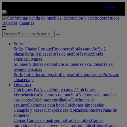
🔵Cambia tu electro con
-10% EXTRA
de descuento ☑️
AQUÍ
Baleares
Canarias
Sofás
Sofás
Chaise Longue
Rinconeras
Sofás cama
Sofás 2
plazas
Sofás 3 plazas
Sofás de piel
Sofás relax
Sofás
exterior
Divanes
Sillones
Sillones decorativos
Sillones relax
Sillones relax
levantapersonas
Puffs
Puffs decorativos
Puffs pera
Puffs reposapiés
Puffs con
almacenaje
Descanso
Colchones
Packs colchón y canapé
Colchones
viscoelásticos
Colchones de muelles
Colchones de muelles
ensacados
Colchones enrollados
Colchones de
espuma
Colchones para bebé
Colchones hinchables
Canapés y bases
Canapés
Base tapizadas
Somieres
Patas de
somieres
Camas
Camas de matrimonio
Camas dobles
Camas
individuales
Camas juveniles
Camas infantiles
Literas
Camas