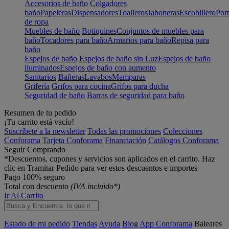
Accesorios de baño
Colgadores
baño
Papeleras
Dispensadores
Toalleros
Jaboneras
Escobillero
Port
de ropa
Muebles de baño
Botiquines
Conjuntos de muebles para
baño
Tocadores para baño
Armarios para baño
Repisa para
baño
Espejos de baño
Espejos de baño sin Luz
Espejos de baño
iluminados
Espejos de baño con aumento
Sanitarios
Bañeras
Lavabos
Mamparas
Grifería
Grifos para cocina
Grifos para ducha
Seguridad de baño
Barras de seguridad para baño
Resumen de tu pedido
¡Tu carrito está vacío!
Suscríbete a la newsletter
Todas las promociones
Colecciones
Conforama
Tarjeta Conforama
Financiación
Catálogos Conforama
Seguir Comprando
*Descuentos, cupones y servicios son aplicados en el carrito. Haz
clic en Tramitar Pedido para ver estos descuentos e importes
Pago 100% seguro
Total con descuento
(IVA incluido*)
Ir Al Carrito
Estado de mi pedido
Tiendas
Ayuda
Blog
App Conforama
Baleares