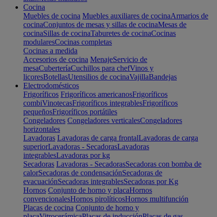
Cocina
Muebles de cocina
Muebles auxiliares de cocina
Armarios de
cocina
Conjuntos de mesas y sillas de cocina
Mesas de
cocina
Sillas de cocina
Taburetes de cocina
Cocinas
modulares
Cocinas completas
Cocinas a medida
Accesorios de cocina
Menaje
Servicio de
mesa
Cubertería
Cuchillos para chef
Vinos y
licores
Botellas
Utensilios de cocina
Vajilla
Bandejas
Electrodomésticos
Frigoríficos
Frigoríficos americanos
Frigoríficos
combi
Vinotecas
Frigoríficos integrables
Frigoríficos
pequeños
Frigoríficos portátiles
Congeladores
Congeladores verticales
Congeladores
horizontales
Lavadoras
Lavadoras de carga frontal
Lavadoras de carga
superior
Lavadoras - Secadoras
Lavadoras
integrables
Lavadoras por kg
Secadoras
Lavadoras - Secadoras
Secadoras con bomba de
calor
Secadoras de condensación
Secadoras de
evacuación
Secadoras integrables
Secadoras por Kg
Hornos
Conjunto de horno y placa
Hornos
convencionales
Hornos pirolíticos
Hornos multifunción
Placas de cocina
Conjunto de horno y
placa
Vitrocerámica
Placas de inducción
Placas de gas