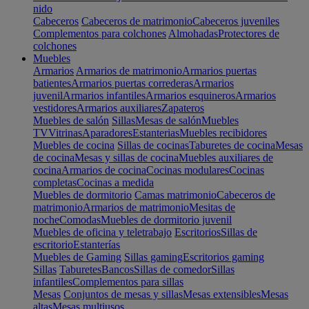
nido
Cabeceros
Cabeceros de matrimonio
Cabeceros juveniles
Complementos para colchones
Almohadas
Protectores de
colchones
Muebles
Armarios
Armarios de matrimonio
Armarios puertas
batientes
Armarios puertas correderas
Armarios
juvenil
Armarios infantiles
Armarios esquineros
Armarios
vestidores
Armarios auxiliares
Zapateros
Muebles de salón
Sillas
Mesas de salón
Muebles
TV
Vitrinas
Aparadores
Estanterias
Muebles recibidores
Muebles de cocina
Sillas de cocinas
Taburetes de cocina
Mesas
de cocina
Mesas y sillas de cocina
Muebles auxiliares de
cocina
Armarios de cocina
Cocinas modulares
Cocinas
completas
Cocinas a medida
Muebles de dormitorio
Camas matrimonio
Cabeceros de
matrimonio
Armarios de matrimonio
Mesitas de
noche
Comodas
Muebles de dormitorio juvenil
Muebles de oficina y teletrabajo
Escritorios
Sillas de
escritorio
Estanterías
Muebles de Gaming
Sillas gaming
Escritorios gaming
Sillas
Taburetes
Bancos
Sillas de comedor
Sillas
infantiles
Complementos para sillas
Mesas
Conjuntos de mesas y sillas
Mesas extensibles
Mesas
altas
Mesas multiusos