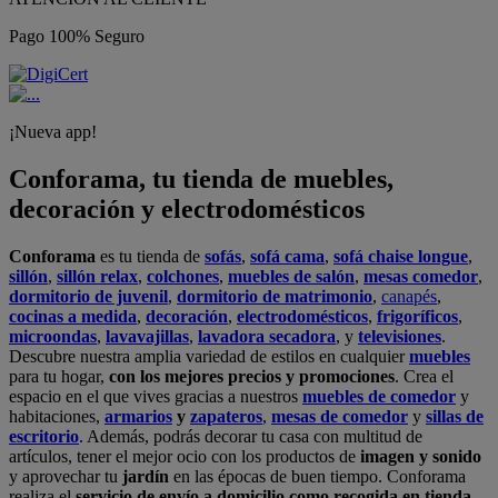
Pago 100% Seguro
¡Nueva app!
Conforama, tu tienda de muebles,
decoración y electrodomésticos
Conforama
es tu tienda de
sofás
,
sofá cama
,
sofá chaise longue
,
sillón
,
sillón relax
,
colchones
,
muebles de salón
,
mesas comedor
,
dormitorio de juvenil
,
dormitorio de matrimonio
,
canapés
,
cocinas a medida
,
decoración
,
electrodomésticos
,
frigoríficos
,
microondas
,
lavavajillas
,
lavadora secadora
, y
televisiones
.
Descubre nuestra amplia variedad de estilos en cualquier
muebles
para tu hogar,
con los mejores precios y promociones
. Crea el
espacio en el que vives gracias a nuestros
muebles de comedor
y
habitaciones,
armarios
y
zapateros
,
mesas de comedor
y
sillas de
escritorio
. Además, podrás decorar tu casa con multitud de
artículos, tener el mejor ocio con los productos de
imagen y sonido
y aprovechar tu
jardín
en las épocas de buen tiempo. Conforama
realiza el
servicio de envío a domicilio como recogida en tienda.