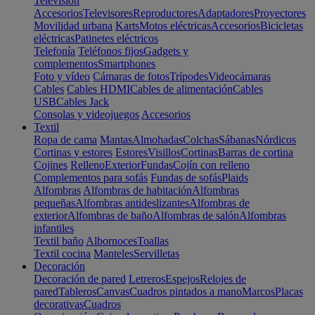
Televisión
Accesorios
Televisores
Reproductores
Adaptadores
Proyectores
Movilidad urbana
Karts
Motos eléctricas
Accesorios
Bicicletas
eléctricas
Patinetes eléctricos
Telefonía
Teléfonos fijos
Gadgets y
complementos
Smartphones
Foto y vídeo
Cámaras de fotos
Trípodes
Videocámaras
Cables
Cables HDMI
Cables de alimentación
Cables
USB
Cables Jack
Consolas y videojuegos
Accesorios
Textil
Ropa de cama
Mantas
Almohadas
Colchas
Sábanas
Nórdicos
Cortinas y estores
Estores
Visillos
Cortinas
Barras de cortina
Cojines
Relleno
Exterior
Fundas
Cojín con relleno
Complementos para sofás
Fundas de sofás
Plaids
Alfombras
Alfombras de habitación
Alfombras
pequeñas
Alfombras antideslizantes
Alfombras de
exterior
Alfombras de baño
Alfombras de salón
Alfombras
infantiles
Textil baño
Albornoces
Toallas
Textil cocina
Manteles
Servilletas
Decoración
Decoración de pared
Letreros
Espejos
Relojes de
pared
Tableros
Canvas
Cuadros pintados a mano
Marcos
Placas
decorativas
Cuadros