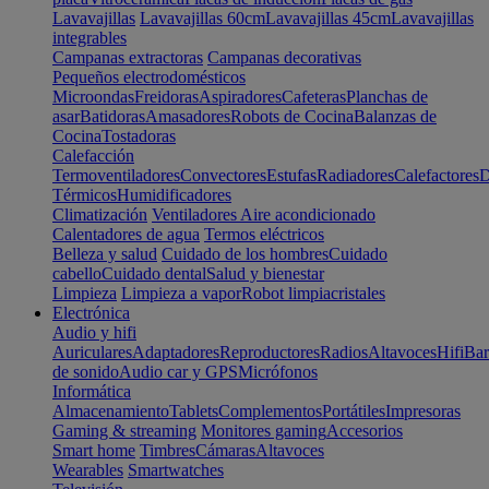
Lavavajillas
Lavavajillas 60cm
Lavavajillas 45cm
Lavavajillas
integrables
Campanas extractoras
Campanas decorativas
Pequeños electrodomésticos
Microondas
Freidoras
Aspiradores
Cafeteras
Planchas de
asar
Batidoras
Amasadores
Robots de Cocina
Balanzas de
Cocina
Tostadoras
Calefacción
Termoventiladores
Convectores
Estufas
Radiadores
Calefactores
D
Térmicos
Humidificadores
Climatización
Ventiladores
Aire acondicionado
Calentadores de agua
Termos eléctricos
Belleza y salud
Cuidado de los hombres
Cuidado
cabello
Cuidado dental
Salud y bienestar
Limpieza
Limpieza a vapor
Robot limpiacristales
Electrónica
Audio y hifi
Auriculares
Adaptadores
Reproductores
Radios
Altavoces
Hifi
Bar
de sonido
Audio car y GPS
Micrófonos
Informática
Almacenamiento
Tablets
Complementos
Portátiles
Impresoras
Gaming & streaming
Monitores gaming
Accesorios
Smart home
Timbres
Cámaras
Altavoces
Wearables
Smartwatches