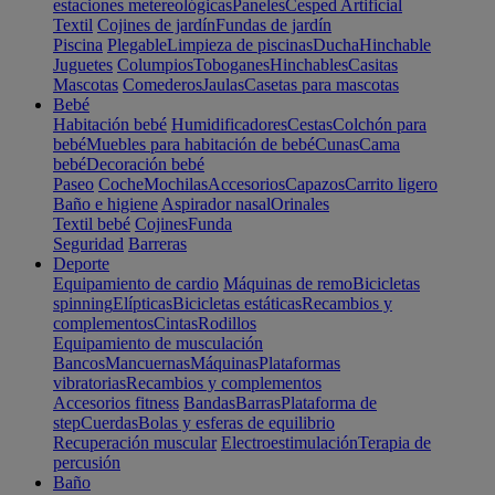
estaciones metereológicas
Paneles
Cesped Artificial
Textil
Cojines de jardín
Fundas de jardín
Piscina
Plegable
Limpieza de piscinas
Ducha
Hinchable
Juguetes
Columpios
Toboganes
Hinchables
Casitas
Mascotas
Comederos
Jaulas
Casetas para mascotas
Bebé
Habitación bebé
Humidificadores
Cestas
Colchón para
bebé
Muebles para habitación de bebé
Cunas
Cama
bebé
Decoración bebé
Paseo
Coche
Mochilas
Accesorios
Capazos
Carrito ligero
Baño e higiene
Aspirador nasal
Orinales
Textil bebé
Cojines
Funda
Seguridad
Barreras
Deporte
Equipamiento de cardio
Máquinas de remo
Bicicletas
spinning
Elípticas
Bicicletas estáticas
Recambios y
complementos
Cintas
Rodillos
Equipamiento de musculación
Bancos
Mancuernas
Máquinas
Plataformas
vibratorias
Recambios y complementos
Accesorios fitness
Bandas
Barras
Plataforma de
step
Cuerdas
Bolas y esferas de equilibrio
Recuperación muscular
Electroestimulación
Terapia de
percusión
Baño