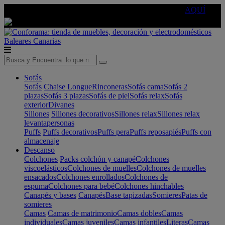
🔵Cambia tu electro con
-10% EXTRA
de descuento ☑️
AQUÍ
Baleares
Canarias
Sofás
Sofás
Chaise Longue
Rinconeras
Sofás cama
Sofás 2
plazas
Sofás 3 plazas
Sofás de piel
Sofás relax
Sofás
exterior
Divanes
Sillones
Sillones decorativos
Sillones relax
Sillones relax
levantapersonas
Puffs
Puffs decorativos
Puffs pera
Puffs reposapiés
Puffs con
almacenaje
Descanso
Colchones
Packs colchón y canapé
Colchones
viscoelásticos
Colchones de muelles
Colchones de muelles
ensacados
Colchones enrollados
Colchones de
espuma
Colchones para bebé
Colchones hinchables
Canapés y bases
Canapés
Base tapizadas
Somieres
Patas de
somieres
Camas
Camas de matrimonio
Camas dobles
Camas
individuales
Camas juveniles
Camas infantiles
Literas
Camas