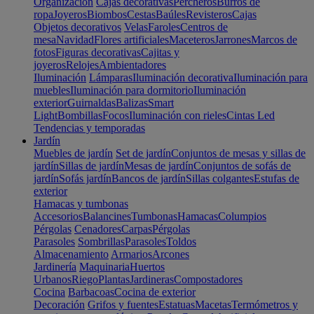
Organización
Cajas decorativas
Percheros
Burros de
ropa
Joyeros
Biombos
Cestas
Baúles
Revisteros
Cajas
Objetos decorativos
Velas
Faroles
Centros de
mesa
Navidad
Flores artificiales
Maceteros
Jarrones
Marcos de
fotos
Figuras decorativas
Cajitas y
joyeros
Relojes
Ambientadores
Iluminación
Lámparas
Iluminación decorativa
Iluminación para
muebles
Iluminación para dormitorio
Iluminación
exterior
Guirnaldas
Balizas
Smart
Light
Bombillas
Focos
Iluminación con rieles
Cintas Led
Tendencias y temporadas
Jardín
Muebles de jardín
Set de jardín
Conjuntos de mesas y sillas de
jardín
Sillas de jardín
Mesas de jardín
Conjuntos de sofás de
jardín
Sofás jardín
Bancos de jardín
Sillas colgantes
Estufas de
exterior
Hamacas y tumbonas
Accesorios
Balancines
Tumbonas
Hamacas
Columpios
Pérgolas
Cenadores
Carpas
Pérgolas
Parasoles
Sombrillas
Parasoles
Toldos
Almacenamiento
Armarios
Arcones
Jardinería
Maquinaria
Huertos
Urbanos
Riego
Plantas
Jardineras
Compostadores
Cocina
Barbacoas
Cocina de exterior
Decoración
Grifos y fuentes
Estatuas
Macetas
Termómetros y