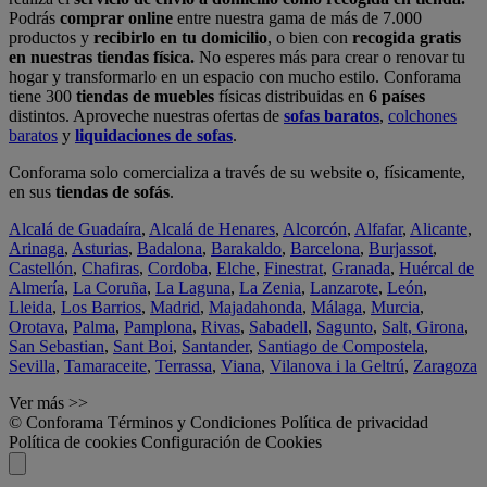
Podrás
comprar online
entre nuestra gama de más de 7.000
productos y
recibirlo en tu domicilio
, o bien con
recogida gratis
en nuestras tiendas física.
No esperes más para crear o renovar tu
hogar y transformarlo en un espacio con mucho estilo. Conforama
tiene 300
tiendas de muebles
físicas distribuidas en
6 países
distintos. Aproveche nuestras ofertas de
sofas baratos
,
colchones
baratos
y
liquidaciones de sofas
.
Conforama solo comercializa a través de su website o, físicamente,
en sus
tiendas de sofás
.
Alcalá de Guadaíra
,
Alcalá de Henares
,
Alcorcón
,
Alfafar
,
Alicante
,
Arinaga
,
Asturias
,
Badalona
,
Barakaldo
,
Barcelona
,
Burjassot
,
Castellón
,
Chafiras
,
Cordoba
,
Elche
,
Finestrat
,
Granada
,
Huércal de
Almería
,
La Coruña
,
La Laguna
,
La Zenia
,
Lanzarote
,
León
,
Lleida
,
Los Barrios
,
Madrid
,
Majadahonda
,
Málaga
,
Murcia
,
Orotava
,
Palma
,
Pamplona
,
Rivas
,
Sabadell
,
Sagunto
,
Salt, Girona
,
San Sebastian
,
Sant Boi
,
Santander
,
Santiago de Compostela
,
Sevilla
,
Tamaraceite
,
Terrassa
,
Viana
,
Vilanova i la Geltrú
,
Zaragoza
Ver más >>
© Conforama
Términos y Condiciones
Política de privacidad
Política de cookies
Configuración de Cookies