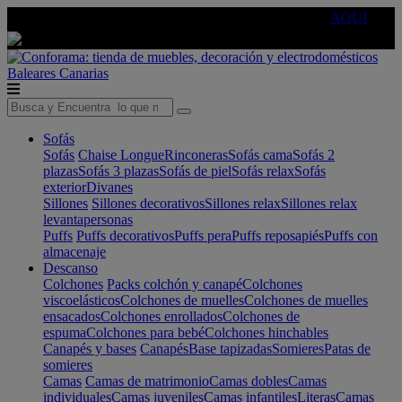
🔵Cambia tu electro con
-10% EXTRA
de descuento ☑️
AQUÍ
Baleares
Canarias
Sofás
Sofás
Chaise Longue
Rinconeras
Sofás cama
Sofás 2
plazas
Sofás 3 plazas
Sofás de piel
Sofás relax
Sofás
exterior
Divanes
Sillones
Sillones decorativos
Sillones relax
Sillones relax
levantapersonas
Puffs
Puffs decorativos
Puffs pera
Puffs reposapiés
Puffs con
almacenaje
Descanso
Colchones
Packs colchón y canapé
Colchones
viscoelásticos
Colchones de muelles
Colchones de muelles
ensacados
Colchones enrollados
Colchones de
espuma
Colchones para bebé
Colchones hinchables
Canapés y bases
Canapés
Base tapizadas
Somieres
Patas de
somieres
Camas
Camas de matrimonio
Camas dobles
Camas
individuales
Camas juveniles
Camas infantiles
Literas
Camas