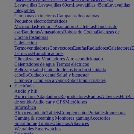
Lavavajillas
Lavavajillas 60cm
Lavavajillas 45cm
Lavavajillas
integrables
Campanas extractoras
Campanas decorativas
Pequeños electrodomésticos
Microondas
Freidoras
Aspiradores
Cafeteras
Planchas de
asar
Batidoras
Amasadores
Robots de Cocina
Balanzas de
Cocina
Tostadoras
Calefacción
Termoventiladores
Convectores
Estufas
Radiadores
Calefactores
D
Térmicos
Humidificadores
Climatización
Ventiladores
Aire acondicionado
Calentadores de agua
Termos eléctricos
Belleza y salud
Cuidado de los hombres
Cuidado
cabello
Cuidado dental
Salud y bienestar
Limpieza
Limpieza a vapor
Robot limpiacristales
Electrónica
Audio y hifi
Auriculares
Adaptadores
Reproductores
Radios
Altavoces
Hifi
Bar
de sonido
Audio car y GPS
Micrófonos
Informática
Almacenamiento
Tablets
Complementos
Portátiles
Impresoras
Gaming & streaming
Monitores gaming
Accesorios
Smart home
Timbres
Cámaras
Altavoces
Wearables
Smartwatches