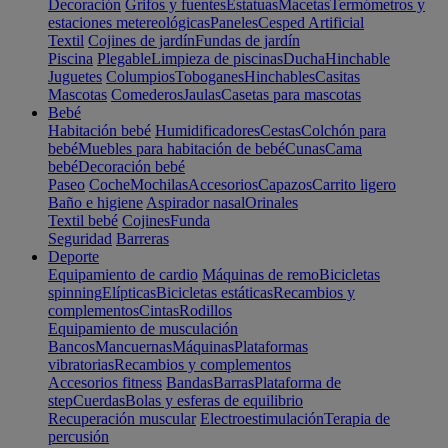
Decoración
Grifos y fuentes
Estatuas
Macetas
Termómetros y
estaciones metereológicas
Paneles
Cesped Artificial
Textil
Cojines de jardín
Fundas de jardín
Piscina
Plegable
Limpieza de piscinas
Ducha
Hinchable
Juguetes
Columpios
Toboganes
Hinchables
Casitas
Mascotas
Comederos
Jaulas
Casetas para mascotas
Bebé
Habitación bebé
Humidificadores
Cestas
Colchón para
bebé
Muebles para habitación de bebé
Cunas
Cama
bebé
Decoración bebé
Paseo
Coche
Mochilas
Accesorios
Capazos
Carrito ligero
Baño e higiene
Aspirador nasal
Orinales
Textil bebé
Cojines
Funda
Seguridad
Barreras
Deporte
Equipamiento de cardio
Máquinas de remo
Bicicletas
spinning
Elípticas
Bicicletas estáticas
Recambios y
complementos
Cintas
Rodillos
Equipamiento de musculación
Bancos
Mancuernas
Máquinas
Plataformas
vibratorias
Recambios y complementos
Accesorios fitness
Bandas
Barras
Plataforma de
step
Cuerdas
Bolas y esferas de equilibrio
Recuperación muscular
Electroestimulación
Terapia de
percusión