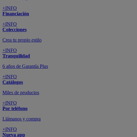
+INFO
Financiación
+INFO
Colecciones
Crea tu propio estilo
+INFO
Tranquilidad
6 años de Garantía Plus
+INFO
Catálogos
Miles de productos
+INFO
Por teléfono
Llámanos y compra
+INFO
Nueva app