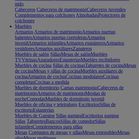
nido
Cabeceros
Cabeceros de matrimonio
Cabeceros juveniles
Complementos para colchones
Almohadas
Protectores de
colchones
Muebles
Armarios
Armarios de matrimonio
Armarios puertas
batientes
Armarios puertas correderas
Armarios
juvenil
Armarios infantiles
Armarios esquineros
Armarios
vestidores
Armarios auxiliares
Zapateros
Muebles de salón
Sillas
Mesas de salón
Muebles
TV
Vitrinas
Aparadores
Estanterias
Muebles recibidores
Muebles de cocina
Sillas de cocinas
Taburetes de cocina
Mesas
de cocina
Mesas y sillas de cocina
Muebles auxiliares de
cocina
Armarios de cocina
Cocinas modulares
Cocinas
completas
Cocinas a medida
Muebles de dormitorio
Camas matrimonio
Cabeceros de
matrimonio
Armarios de matrimonio
Mesitas de
noche
Comodas
Muebles de dormitorio juvenil
Muebles de oficina y teletrabajo
Escritorios
Sillas de
escritorio
Estanterías
Muebles de Gaming
Sillas gaming
Escritorios gaming
Sillas
Taburetes
Bancos
Sillas de comedor
Sillas
infantiles
Complementos para sillas
Mesas
Conjuntos de mesas y sillas
Mesas extensibles
Mesas
altas
Mesas multiusos