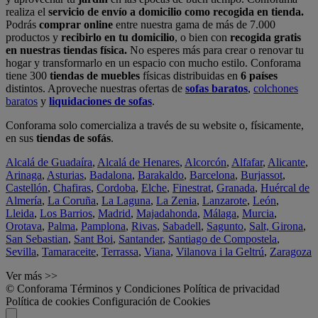
realiza el
servicio de envío a domicilio como recogida en tienda.
Podrás
comprar online
entre nuestra gama de más de 7.000
productos y
recibirlo en tu domicilio
, o bien con
recogida gratis
en nuestras tiendas física.
No esperes más para crear o renovar tu
hogar y transformarlo en un espacio con mucho estilo. Conforama
tiene 300
tiendas de muebles
físicas distribuidas en
6 países
distintos. Aproveche nuestras ofertas de
sofas baratos
,
colchones
baratos
y
liquidaciones de sofas
.
Conforama solo comercializa a través de su website o, físicamente,
en sus
tiendas de sofás
.
Alcalá de Guadaíra
,
Alcalá de Henares
,
Alcorcón
,
Alfafar
,
Alicante
,
Arinaga
,
Asturias
,
Badalona
,
Barakaldo
,
Barcelona
,
Burjassot
,
Castellón
,
Chafiras
,
Cordoba
,
Elche
,
Finestrat
,
Granada
,
Huércal de
Almería
,
La Coruña
,
La Laguna
,
La Zenia
,
Lanzarote
,
León
,
Lleida
,
Los Barrios
,
Madrid
,
Majadahonda
,
Málaga
,
Murcia
,
Orotava
,
Palma
,
Pamplona
,
Rivas
,
Sabadell
,
Sagunto
,
Salt, Girona
,
San Sebastian
,
Sant Boi
,
Santander
,
Santiago de Compostela
,
Sevilla
,
Tamaraceite
,
Terrassa
,
Viana
,
Vilanova i la Geltrú
,
Zaragoza
Ver más >>
© Conforama
Términos y Condiciones
Política de privacidad
Política de cookies
Configuración de Cookies