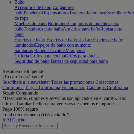
Baño
Accesorios de baño
Colgadores
baño
Papeleras
Dispensadores
Toalleros
Jaboneras
Escobillero
Port
de ropa
Muebles de baño
Botiquines
Conjuntos de muebles para
baño
Tocadores para baño
Armarios para baño
Repisa para
baño
Espejos de baño
Espejos de baño sin Luz
Espejos de baño
iluminados
Espejos de baño con aumento
Sanitarios
Bañeras
Lavabos
Mamparas
Grifería
Grifos para cocina
Grifos para ducha
Seguridad de baño
Barras de seguridad para baño
Resumen de tu pedido
¡Tu carrito está vacío!
Suscríbete a la newsletter
Todas las promociones
Colecciones
Conforama
Tarjeta Conforama
Financiación
Catálogos Conforama
Seguir Comprando
*Descuentos, cupones y servicios son aplicados en el carrito. Haz
clic en Tramitar Pedido para ver estos descuentos e importes
Pago 100% seguro
Total con descuento
(IVA incluido*)
Ir Al Carrito