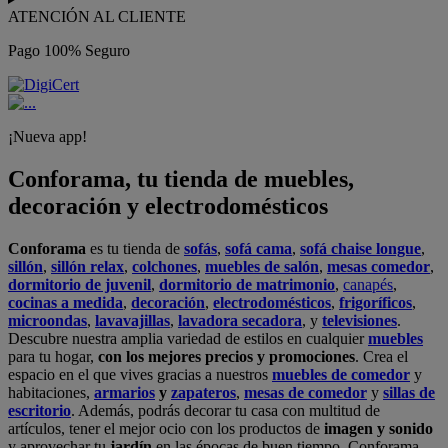
ATENCIÓN AL CLIENTE
Pago 100% Seguro
¡Nueva app!
Conforama, tu tienda de muebles,
decoración y electrodomésticos
Conforama
es tu tienda de
sofás
,
sofá cama
,
sofá chaise longue
,
sillón
,
sillón relax
,
colchones
,
muebles de salón
,
mesas comedor
,
dormitorio de juvenil
,
dormitorio de matrimonio
,
canapés
,
cocinas a medida
,
decoración
,
electrodomésticos
,
frigoríficos
,
microondas
,
lavavajillas
,
lavadora secadora
, y
televisiones
.
Descubre nuestra amplia variedad de estilos en cualquier
muebles
para tu hogar,
con los mejores precios y promociones
. Crea el
espacio en el que vives gracias a nuestros
muebles de comedor
y
habitaciones,
armarios
y
zapateros
,
mesas de comedor
y
sillas de
escritorio
. Además, podrás decorar tu casa con multitud de
artículos, tener el mejor ocio con los productos de
imagen y sonido
y aprovechar tu
jardín
en las épocas de buen tiempo. Conforama