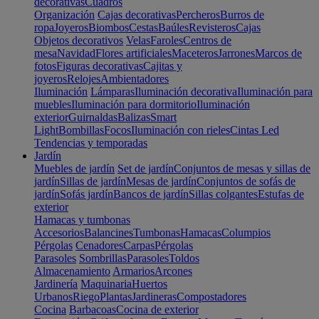
decorativas
Cuadros
Organización
Cajas decorativas
Percheros
Burros de
ropa
Joyeros
Biombos
Cestas
Baúles
Revisteros
Cajas
Objetos decorativos
Velas
Faroles
Centros de
mesa
Navidad
Flores artificiales
Maceteros
Jarrones
Marcos de
fotos
Figuras decorativas
Cajitas y
joyeros
Relojes
Ambientadores
Iluminación
Lámparas
Iluminación decorativa
Iluminación para
muebles
Iluminación para dormitorio
Iluminación
exterior
Guirnaldas
Balizas
Smart
Light
Bombillas
Focos
Iluminación con rieles
Cintas Led
Tendencias y temporadas
Jardín
Muebles de jardín
Set de jardín
Conjuntos de mesas y sillas de
jardín
Sillas de jardín
Mesas de jardín
Conjuntos de sofás de
jardín
Sofás jardín
Bancos de jardín
Sillas colgantes
Estufas de
exterior
Hamacas y tumbonas
Accesorios
Balancines
Tumbonas
Hamacas
Columpios
Pérgolas
Cenadores
Carpas
Pérgolas
Parasoles
Sombrillas
Parasoles
Toldos
Almacenamiento
Armarios
Arcones
Jardinería
Maquinaria
Huertos
Urbanos
Riego
Plantas
Jardineras
Compostadores
Cocina
Barbacoas
Cocina de exterior