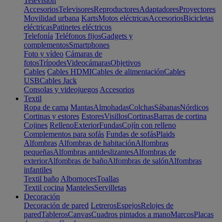
Televisión
Accesorios
Televisores
Reproductores
Adaptadores
Proyectores
Movilidad urbana
Karts
Motos eléctricas
Accesorios
Bicicletas
eléctricas
Patinetes eléctricos
Telefonía
Teléfonos fijos
Gadgets y
complementos
Smartphones
Foto y vídeo
Cámaras de
fotos
Trípodes
Videocámaras
Objetivos
Cables
Cables HDMI
Cables de alimentación
Cables
USB
Cables Jack
Consolas y videojuegos
Accesorios
Textil
Ropa de cama
Mantas
Almohadas
Colchas
Sábanas
Nórdicos
Cortinas y estores
Estores
Visillos
Cortinas
Barras de cortina
Cojines
Relleno
Exterior
Fundas
Cojín con relleno
Complementos para sofás
Fundas de sofás
Plaids
Alfombras
Alfombras de habitación
Alfombras
pequeñas
Alfombras antideslizantes
Alfombras de
exterior
Alfombras de baño
Alfombras de salón
Alfombras
infantiles
Textil baño
Albornoces
Toallas
Textil cocina
Manteles
Servilletas
Decoración
Decoración de pared
Letreros
Espejos
Relojes de
pared
Tableros
Canvas
Cuadros pintados a mano
Marcos
Placas