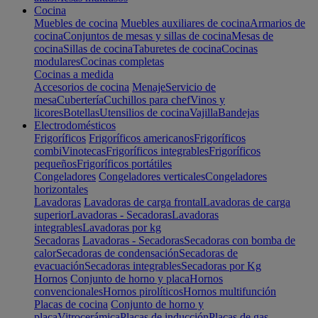
Cocina
Muebles de cocina
Muebles auxiliares de cocina
Armarios de
cocina
Conjuntos de mesas y sillas de cocina
Mesas de
cocina
Sillas de cocina
Taburetes de cocina
Cocinas
modulares
Cocinas completas
Cocinas a medida
Accesorios de cocina
Menaje
Servicio de
mesa
Cubertería
Cuchillos para chef
Vinos y
licores
Botellas
Utensilios de cocina
Vajilla
Bandejas
Electrodomésticos
Frigoríficos
Frigoríficos americanos
Frigoríficos
combi
Vinotecas
Frigoríficos integrables
Frigoríficos
pequeños
Frigoríficos portátiles
Congeladores
Congeladores verticales
Congeladores
horizontales
Lavadoras
Lavadoras de carga frontal
Lavadoras de carga
superior
Lavadoras - Secadoras
Lavadoras
integrables
Lavadoras por kg
Secadoras
Lavadoras - Secadoras
Secadoras con bomba de
calor
Secadoras de condensación
Secadoras de
evacuación
Secadoras integrables
Secadoras por Kg
Hornos
Conjunto de horno y placa
Hornos
convencionales
Hornos pirolíticos
Hornos multifunción
Placas de cocina
Conjunto de horno y
placa
Vitrocerámica
Placas de inducción
Placas de gas