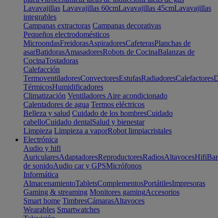
Lavavajillas
Lavavajillas 60cm
Lavavajillas 45cm
Lavavajillas
integrables
Campanas extractoras
Campanas decorativas
Pequeños electrodomésticos
Microondas
Freidoras
Aspiradores
Cafeteras
Planchas de
asar
Batidoras
Amasadores
Robots de Cocina
Balanzas de
Cocina
Tostadoras
Calefacción
Termoventiladores
Convectores
Estufas
Radiadores
Calefactores
D
Térmicos
Humidificadores
Climatización
Ventiladores
Aire acondicionado
Calentadores de agua
Termos eléctricos
Belleza y salud
Cuidado de los hombres
Cuidado
cabello
Cuidado dental
Salud y bienestar
Limpieza
Limpieza a vapor
Robot limpiacristales
Electrónica
Audio y hifi
Auriculares
Adaptadores
Reproductores
Radios
Altavoces
Hifi
Bar
de sonido
Audio car y GPS
Micrófonos
Informática
Almacenamiento
Tablets
Complementos
Portátiles
Impresoras
Gaming & streaming
Monitores gaming
Accesorios
Smart home
Timbres
Cámaras
Altavoces
Wearables
Smartwatches