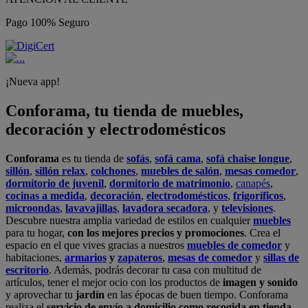
Pago 100% Seguro
¡Nueva app!
Conforama, tu tienda de muebles,
decoración y electrodomésticos
Conforama
es tu tienda de
sofás
,
sofá cama
,
sofá chaise longue
,
sillón
,
sillón relax
,
colchones
,
muebles de salón
,
mesas comedor
,
dormitorio de juvenil
,
dormitorio de matrimonio
,
canapés
,
cocinas a medida
,
decoración
,
electrodomésticos
,
frigoríficos
,
microondas
,
lavavajillas
,
lavadora secadora
, y
televisiones
.
Descubre nuestra amplia variedad de estilos en cualquier
muebles
para tu hogar,
con los mejores precios y promociones
. Crea el
espacio en el que vives gracias a nuestros
muebles de comedor
y
habitaciones,
armarios
y
zapateros
,
mesas de comedor
y
sillas de
escritorio
. Además, podrás decorar tu casa con multitud de
artículos, tener el mejor ocio con los productos de
imagen y sonido
y aprovechar tu
jardín
en las épocas de buen tiempo. Conforama
realiza el
servicio de envío a domicilio como recogida en tienda.