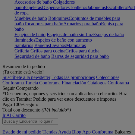
Accesorios de baño
Colgadores
baño
Papeleras
Dispensadores
Toalleros
Jaboneras
Escobillero
Port
de ropa
Muebles de baño
Botiquines
Conjuntos de muebles para
baño
Tocadores para baño
Armarios para baño
Repisa para
baño
Espejos de baño
Espejos de baño sin Luz
Espejos de baño
iluminados
Espejos de baño con aumento
Sanitarios
Bañeras
Lavabos
Mamparas
Grifería
Grifos para cocina
Grifos para ducha
Seguridad de baño
Barras de seguridad para baño
Resumen de tu pedido
¡Tu carrito está vacío!
Suscríbete a la newsletter
Todas las promociones
Colecciones
Conforama
Tarjeta Conforama
Financiación
Catálogos Conforama
Seguir Comprando
*Descuentos, cupones y servicios son aplicados en el carrito. Haz
clic en Tramitar Pedido para ver estos descuentos e importes
Pago 100% seguro
Total con descuento
(IVA incluido*)
Ir Al Carrito
Estado de mi pedido
Tiendas
Ayuda
Blog
App Conforama
Baleares