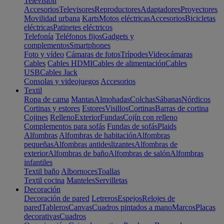
Televisión
Accesorios
Televisores
Reproductores
Adaptadores
Proyectores
Movilidad urbana
Karts
Motos eléctricas
Accesorios
Bicicletas
eléctricas
Patinetes eléctricos
Telefonía
Teléfonos fijos
Gadgets y
complementos
Smartphones
Foto y vídeo
Cámaras de fotos
Trípodes
Videocámaras
Cables
Cables HDMI
Cables de alimentación
Cables
USB
Cables Jack
Consolas y videojuegos
Accesorios
Textil
Ropa de cama
Mantas
Almohadas
Colchas
Sábanas
Nórdicos
Cortinas y estores
Estores
Visillos
Cortinas
Barras de cortina
Cojines
Relleno
Exterior
Fundas
Cojín con relleno
Complementos para sofás
Fundas de sofás
Plaids
Alfombras
Alfombras de habitación
Alfombras
pequeñas
Alfombras antideslizantes
Alfombras de
exterior
Alfombras de baño
Alfombras de salón
Alfombras
infantiles
Textil baño
Albornoces
Toallas
Textil cocina
Manteles
Servilletas
Decoración
Decoración de pared
Letreros
Espejos
Relojes de
pared
Tableros
Canvas
Cuadros pintados a mano
Marcos
Placas
decorativas
Cuadros