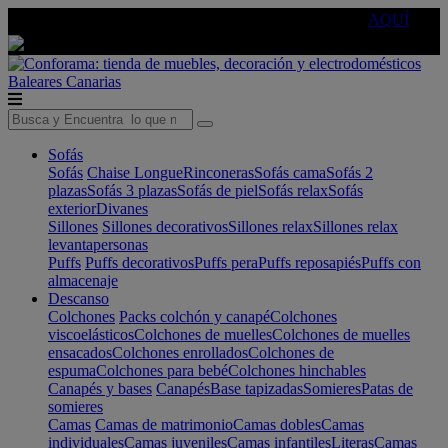
🔵Cambia tu electro con
-10% EXTRA
de descuento ☑️
AQUÍ
Baleares
Canarias
Sofás
Sofás
Chaise Longue
Rinconeras
Sofás cama
Sofás 2
plazas
Sofás 3 plazas
Sofás de piel
Sofás relax
Sofás
exterior
Divanes
Sillones
Sillones decorativos
Sillones relax
Sillones relax
levantapersonas
Puffs
Puffs decorativos
Puffs pera
Puffs reposapiés
Puffs con
almacenaje
Descanso
Colchones
Packs colchón y canapé
Colchones
viscoelásticos
Colchones de muelles
Colchones de muelles
ensacados
Colchones enrollados
Colchones de
espuma
Colchones para bebé
Colchones hinchables
Canapés y bases
Canapés
Base tapizadas
Somieres
Patas de
somieres
Camas
Camas de matrimonio
Camas dobles
Camas
individuales
Camas juveniles
Camas infantiles
Literas
Camas