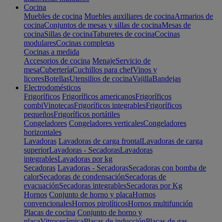
Cocina
Muebles de cocina
Muebles auxiliares de cocina
Armarios de
cocina
Conjuntos de mesas y sillas de cocina
Mesas de
cocina
Sillas de cocina
Taburetes de cocina
Cocinas
modulares
Cocinas completas
Cocinas a medida
Accesorios de cocina
Menaje
Servicio de
mesa
Cubertería
Cuchillos para chef
Vinos y
licores
Botellas
Utensilios de cocina
Vajilla
Bandejas
Electrodomésticos
Frigoríficos
Frigoríficos americanos
Frigoríficos
combi
Vinotecas
Frigoríficos integrables
Frigoríficos
pequeños
Frigoríficos portátiles
Congeladores
Congeladores verticales
Congeladores
horizontales
Lavadoras
Lavadoras de carga frontal
Lavadoras de carga
superior
Lavadoras - Secadoras
Lavadoras
integrables
Lavadoras por kg
Secadoras
Lavadoras - Secadoras
Secadoras con bomba de
calor
Secadoras de condensación
Secadoras de
evacuación
Secadoras integrables
Secadoras por Kg
Hornos
Conjunto de horno y placa
Hornos
convencionales
Hornos pirolíticos
Hornos multifunción
Placas de cocina
Conjunto de horno y
placa
Vitrocerámica
Placas de inducción
Placas de gas