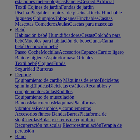
estaciones metereológicas
Paneles
Cesped Artificial
Textil
Cojines de jardín
Fundas de jardín
Piscina
Plegable
Limpieza de piscinas
Ducha
Hinchable
Juguetes
Columpios
Toboganes
Hinchables
Casitas
Mascotas
Comederos
Jaulas
Casetas para mascotas
Bebé
Habitación bebé
Humidificadores
Cestas
Colchón para
bebé
Muebles para habitación de bebé
Cunas
Cama
bebé
Decoración bebé
Paseo
Coche
Mochilas
Accesorios
Capazos
Carrito ligero
Baño e higiene
Aspirador nasal
Orinales
Textil bebé
Cojines
Funda
Seguridad
Barreras
Deporte
Equipamiento de cardio
Máquinas de remo
Bicicletas
spinning
Elípticas
Bicicletas estáticas
Recambios y
complementos
Cintas
Rodillos
Equipamiento de musculación
Bancos
Mancuernas
Máquinas
Plataformas
vibratorias
Recambios y complementos
Accesorios fitness
Bandas
Barras
Plataforma de
step
Cuerdas
Bolas y esferas de equilibrio
Recuperación muscular
Electroestimulación
Terapia de
percusión
Baño