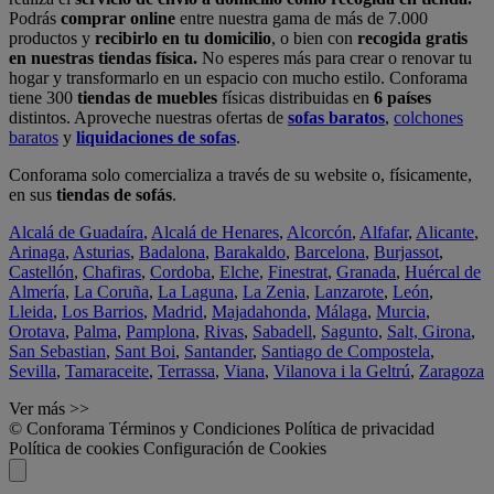
Podrás
comprar online
entre nuestra gama de más de 7.000
productos y
recibirlo en tu domicilio
, o bien con
recogida gratis
en nuestras tiendas física.
No esperes más para crear o renovar tu
hogar y transformarlo en un espacio con mucho estilo. Conforama
tiene 300
tiendas de muebles
físicas distribuidas en
6 países
distintos. Aproveche nuestras ofertas de
sofas baratos
,
colchones
baratos
y
liquidaciones de sofas
.
Conforama solo comercializa a través de su website o, físicamente,
en sus
tiendas de sofás
.
Alcalá de Guadaíra
,
Alcalá de Henares
,
Alcorcón
,
Alfafar
,
Alicante
,
Arinaga
,
Asturias
,
Badalona
,
Barakaldo
,
Barcelona
,
Burjassot
,
Castellón
,
Chafiras
,
Cordoba
,
Elche
,
Finestrat
,
Granada
,
Huércal de
Almería
,
La Coruña
,
La Laguna
,
La Zenia
,
Lanzarote
,
León
,
Lleida
,
Los Barrios
,
Madrid
,
Majadahonda
,
Málaga
,
Murcia
,
Orotava
,
Palma
,
Pamplona
,
Rivas
,
Sabadell
,
Sagunto
,
Salt, Girona
,
San Sebastian
,
Sant Boi
,
Santander
,
Santiago de Compostela
,
Sevilla
,
Tamaraceite
,
Terrassa
,
Viana
,
Vilanova i la Geltrú
,
Zaragoza
Ver más >>
© Conforama
Términos y Condiciones
Política de privacidad
Política de cookies
Configuración de Cookies