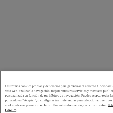
Utilizamos cookies propias y de terceros para garantizar el correcto funcionami
sitio web, analizar la navegación, mejorar nuestros servicios y mostrarte public
personalizada en función de tus hábitos de navegación. Puedes aceptar todas la
pulsando en “Aceptar”, o configurar tus preferencias para seleccionar qué tipos
cookies deseas permitir o rechazar. Para más información, consulta nuestra
Pol
Cookies