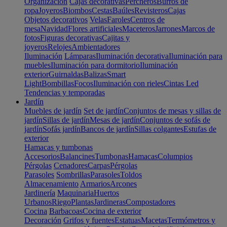
Organización
Cajas decorativas
Percheros
Burros de
ropa
Joyeros
Biombos
Cestas
Baúles
Revisteros
Cajas
Objetos decorativos
Velas
Faroles
Centros de
mesa
Navidad
Flores artificiales
Maceteros
Jarrones
Marcos de
fotos
Figuras decorativas
Cajitas y
joyeros
Relojes
Ambientadores
Iluminación
Lámparas
Iluminación decorativa
Iluminación para
muebles
Iluminación para dormitorio
Iluminación
exterior
Guirnaldas
Balizas
Smart
Light
Bombillas
Focos
Iluminación con rieles
Cintas Led
Tendencias y temporadas
Jardín
Muebles de jardín
Set de jardín
Conjuntos de mesas y sillas de
jardín
Sillas de jardín
Mesas de jardín
Conjuntos de sofás de
jardín
Sofás jardín
Bancos de jardín
Sillas colgantes
Estufas de
exterior
Hamacas y tumbonas
Accesorios
Balancines
Tumbonas
Hamacas
Columpios
Pérgolas
Cenadores
Carpas
Pérgolas
Parasoles
Sombrillas
Parasoles
Toldos
Almacenamiento
Armarios
Arcones
Jardinería
Maquinaria
Huertos
Urbanos
Riego
Plantas
Jardineras
Compostadores
Cocina
Barbacoas
Cocina de exterior
Decoración
Grifos y fuentes
Estatuas
Macetas
Termómetros y