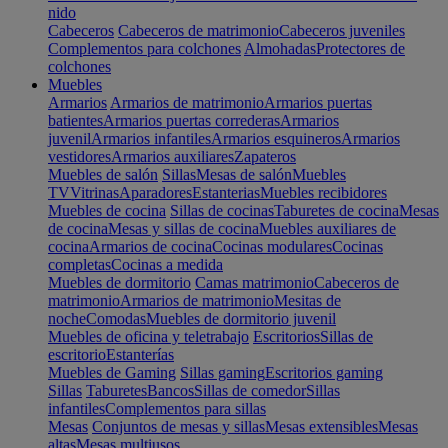
nido
Cabeceros
Cabeceros de matrimonio
Cabeceros juveniles
Complementos para colchones
Almohadas
Protectores de
colchones
Muebles
Armarios
Armarios de matrimonio
Armarios puertas
batientes
Armarios puertas correderas
Armarios
juvenil
Armarios infantiles
Armarios esquineros
Armarios
vestidores
Armarios auxiliares
Zapateros
Muebles de salón
Sillas
Mesas de salón
Muebles
TV
Vitrinas
Aparadores
Estanterias
Muebles recibidores
Muebles de cocina
Sillas de cocinas
Taburetes de cocina
Mesas
de cocina
Mesas y sillas de cocina
Muebles auxiliares de
cocina
Armarios de cocina
Cocinas modulares
Cocinas
completas
Cocinas a medida
Muebles de dormitorio
Camas matrimonio
Cabeceros de
matrimonio
Armarios de matrimonio
Mesitas de
noche
Comodas
Muebles de dormitorio juvenil
Muebles de oficina y teletrabajo
Escritorios
Sillas de
escritorio
Estanterías
Muebles de Gaming
Sillas gaming
Escritorios gaming
Sillas
Taburetes
Bancos
Sillas de comedor
Sillas
infantiles
Complementos para sillas
Mesas
Conjuntos de mesas y sillas
Mesas extensibles
Mesas
altas
Mesas multiusos