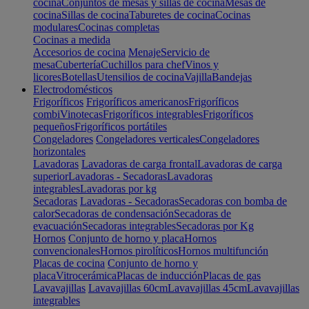
cocina
Conjuntos de mesas y sillas de cocina
Mesas de
cocina
Sillas de cocina
Taburetes de cocina
Cocinas
modulares
Cocinas completas
Cocinas a medida
Accesorios de cocina
Menaje
Servicio de
mesa
Cubertería
Cuchillos para chef
Vinos y
licores
Botellas
Utensilios de cocina
Vajilla
Bandejas
Electrodomésticos
Frigoríficos
Frigoríficos americanos
Frigoríficos
combi
Vinotecas
Frigoríficos integrables
Frigoríficos
pequeños
Frigoríficos portátiles
Congeladores
Congeladores verticales
Congeladores
horizontales
Lavadoras
Lavadoras de carga frontal
Lavadoras de carga
superior
Lavadoras - Secadoras
Lavadoras
integrables
Lavadoras por kg
Secadoras
Lavadoras - Secadoras
Secadoras con bomba de
calor
Secadoras de condensación
Secadoras de
evacuación
Secadoras integrables
Secadoras por Kg
Hornos
Conjunto de horno y placa
Hornos
convencionales
Hornos pirolíticos
Hornos multifunción
Placas de cocina
Conjunto de horno y
placa
Vitrocerámica
Placas de inducción
Placas de gas
Lavavajillas
Lavavajillas 60cm
Lavavajillas 45cm
Lavavajillas
integrables