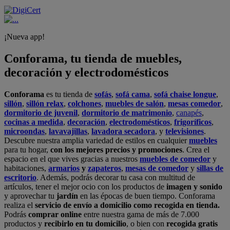
¡Nueva app!
Conforama, tu tienda de muebles,
decoración y electrodomésticos
Conforama
es tu tienda de
sofás
,
sofá cama
,
sofá chaise longue
,
sillón
,
sillón relax
,
colchones
,
muebles de salón
,
mesas comedor
,
dormitorio de juvenil
,
dormitorio de matrimonio
,
canapés
,
cocinas a medida
,
decoración
,
electrodomésticos
,
frigoríficos
,
microondas
,
lavavajillas
,
lavadora secadora
, y
televisiones
.
Descubre nuestra amplia variedad de estilos en cualquier
muebles
para tu hogar,
con los mejores precios y promociones
. Crea el
espacio en el que vives gracias a nuestros
muebles de comedor
y
habitaciones,
armarios
y
zapateros
,
mesas de comedor
y
sillas de
escritorio
. Además, podrás decorar tu casa con multitud de
artículos, tener el mejor ocio con los productos de
imagen y sonido
y aprovechar tu
jardín
en las épocas de buen tiempo. Conforama
realiza el
servicio de envío a domicilio como recogida en tienda.
Podrás
comprar online
entre nuestra gama de más de 7.000
productos y
recibirlo en tu domicilio
, o bien con
recogida gratis