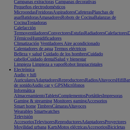
Campanas extractoras
Campanas decorativas
Pequeños electrodomésticos
Microondas
Freidoras
Aspiradores
Cafeteras
Planchas de
asar
Batidoras
Amasadores
Robots de Cocina
Balanzas de
Cocina
Tostadoras
Calefacción
Termoventiladores
Convectores
Estufas
Radiadores
Calefactores
D
Térmicos
Humidificadores
Climatización
Ventiladores
Aire acondicionado
Calentadores de agua
Termos eléctricos
Belleza y salud
Cuidado de los hombres
Cuidado
cabello
Cuidado dental
Salud y bienestar
Limpieza
Limpieza a vapor
Robot limpiacristales
Electrónica
Audio y hifi
Auriculares
Adaptadores
Reproductores
Radios
Altavoces
Hifi
Bar
de sonido
Audio car y GPS
Micrófonos
Informática
Almacenamiento
Tablets
Complementos
Portátiles
Impresoras
Gaming & streaming
Monitores gaming
Accesorios
Smart home
Timbres
Cámaras
Altavoces
Wearables
Smartwatches
Televisión
Accesorios
Televisores
Reproductores
Adaptadores
Proyectores
Movilidad urbana
Karts
Motos eléctricas
Accesorios
Bicicletas