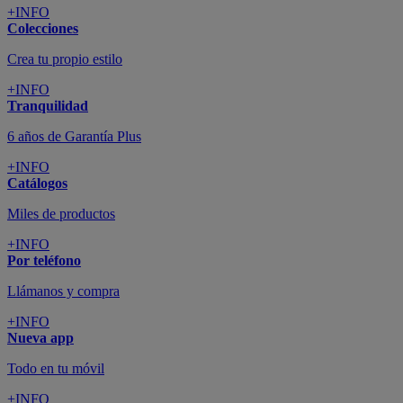
+INFO
Colecciones
Crea tu propio estilo
+INFO
Tranquilidad
6 años de Garantía Plus
+INFO
Catálogos
Miles de productos
+INFO
Por teléfono
Llámanos y compra
+INFO
Nueva app
Todo en tu móvil
+INFO