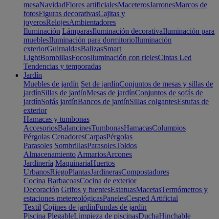
mesa
Navidad
Flores artificiales
Maceteros
Jarrones
Marcos de
fotos
Figuras decorativas
Cajitas y
joyeros
Relojes
Ambientadores
Iluminación
Lámparas
Iluminación decorativa
Iluminación para
muebles
Iluminación para dormitorio
Iluminación
exterior
Guirnaldas
Balizas
Smart
Light
Bombillas
Focos
Iluminación con rieles
Cintas Led
Tendencias y temporadas
Jardín
Muebles de jardín
Set de jardín
Conjuntos de mesas y sillas de
jardín
Sillas de jardín
Mesas de jardín
Conjuntos de sofás de
jardín
Sofás jardín
Bancos de jardín
Sillas colgantes
Estufas de
exterior
Hamacas y tumbonas
Accesorios
Balancines
Tumbonas
Hamacas
Columpios
Pérgolas
Cenadores
Carpas
Pérgolas
Parasoles
Sombrillas
Parasoles
Toldos
Almacenamiento
Armarios
Arcones
Jardinería
Maquinaria
Huertos
Urbanos
Riego
Plantas
Jardineras
Compostadores
Cocina
Barbacoas
Cocina de exterior
Decoración
Grifos y fuentes
Estatuas
Macetas
Termómetros y
estaciones metereológicas
Paneles
Cesped Artificial
Textil
Cojines de jardín
Fundas de jardín
Piscina
Plegable
Limpieza de piscinas
Ducha
Hinchable