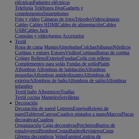
eléctricas
Patinetes eléctricos
Telefonía
Teléfonos fijos
Gadgets y
complementos
Smartphones
Foto y vídeo
Cámaras de fotos
Trípodes
Videocámaras
Cables
Cables HDMI
Cables de alimentación
Cables
USB
Cables Jack
Consolas y videojuegos
Accesorios
Textil
Ropa de cama
Mantas
Almohadas
Colchas
Sábanas
Nórdicos
Cortinas y estores
Estores
Visillos
Cortinas
Barras de cortina
Cojines
Relleno
Exterior
Fundas
Cojín con relleno
Complementos para sofás
Fundas de sofás
Plaids
Alfombras
Alfombras de habitación
Alfombras
pequeñas
Alfombras antideslizantes
Alfombras de
exterior
Alfombras de baño
Alfombras de salón
Alfombras
infantiles
Textil baño
Albornoces
Toallas
Textil cocina
Manteles
Servilletas
Decoración
Decoración de pared
Letreros
Espejos
Relojes de
pared
Tableros
Canvas
Cuadros pintados a mano
Marcos
Placas
decorativas
Cuadros
Organización
Cajas decorativas
Percheros
Burros de
ropa
Joyeros
Biombos
Cestas
Baúles
Revisteros
Cajas
Objetos decorativos
Velas
Faroles
Centros de