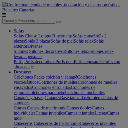
Baleares
Canarias
Sofás
Sofás
Chaise Longue
Rinconeras
Sofás cama
Sofás 2
plazas
Sofás 3 plazas
Sofás de piel
Sofás relax
Sofás
exterior
Divanes
Sillones
Sillones decorativos
Sillones relax
Sillones relax
levantapersonas
Puffs
Puffs decorativos
Puffs pera
Puffs reposapiés
Puffs con
almacenaje
Descanso
Colchones
Packs colchón y canapé
Colchones
viscoelásticos
Colchones de muelles
Colchones de muelles
ensacados
Colchones enrollados
Colchones de
espuma
Colchones para bebé
Colchones hinchables
Canapés y bases
Canapés
Base tapizadas
Somieres
Patas de
somieres
Camas
Camas de matrimonio
Camas dobles
Camas
individuales
Camas juveniles
Camas infantiles
Literas
Camas
nido
Cabeceros
Cabeceros de matrimonio
Cabeceros juveniles