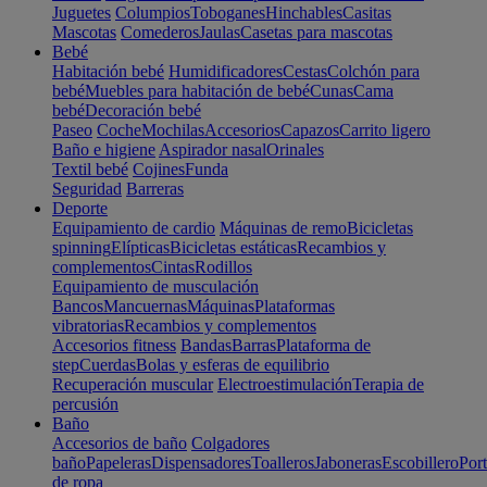
Juguetes
Columpios
Toboganes
Hinchables
Casitas
Mascotas
Comederos
Jaulas
Casetas para mascotas
Bebé
Habitación bebé
Humidificadores
Cestas
Colchón para
bebé
Muebles para habitación de bebé
Cunas
Cama
bebé
Decoración bebé
Paseo
Coche
Mochilas
Accesorios
Capazos
Carrito ligero
Baño e higiene
Aspirador nasal
Orinales
Textil bebé
Cojines
Funda
Seguridad
Barreras
Deporte
Equipamiento de cardio
Máquinas de remo
Bicicletas
spinning
Elípticas
Bicicletas estáticas
Recambios y
complementos
Cintas
Rodillos
Equipamiento de musculación
Bancos
Mancuernas
Máquinas
Plataformas
vibratorias
Recambios y complementos
Accesorios fitness
Bandas
Barras
Plataforma de
step
Cuerdas
Bolas y esferas de equilibrio
Recuperación muscular
Electroestimulación
Terapia de
percusión
Baño
Accesorios de baño
Colgadores
baño
Papeleras
Dispensadores
Toalleros
Jaboneras
Escobillero
Port
de ropa