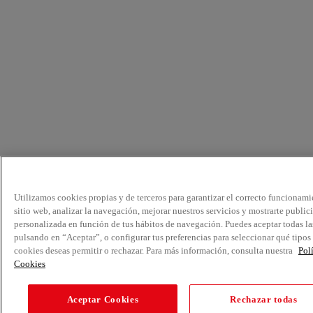
Utilizamos cookies propias y de terceros para garantizar el correcto funcionami
sitio web, analizar la navegación, mejorar nuestros servicios y mostrarte public
personalizada en función de tus hábitos de navegación. Puedes aceptar todas la
pulsando en “Aceptar”, o configurar tus preferencias para seleccionar qué tipos
cookies deseas permitir o rechazar. Para más información, consulta nuestra
Pol
Cookies
Aceptar Cookies
Rechazar todas