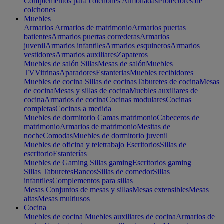
Complementos para colchones
Almohadas
Protectores de
colchones
Muebles
Armarios
Armarios de matrimonio
Armarios puertas
batientes
Armarios puertas correderas
Armarios
juvenil
Armarios infantiles
Armarios esquineros
Armarios
vestidores
Armarios auxiliares
Zapateros
Muebles de salón
Sillas
Mesas de salón
Muebles
TV
Vitrinas
Aparadores
Estanterias
Muebles recibidores
Muebles de cocina
Sillas de cocinas
Taburetes de cocina
Mesas
de cocina
Mesas y sillas de cocina
Muebles auxiliares de
cocina
Armarios de cocina
Cocinas modulares
Cocinas
completas
Cocinas a medida
Muebles de dormitorio
Camas matrimonio
Cabeceros de
matrimonio
Armarios de matrimonio
Mesitas de
noche
Comodas
Muebles de dormitorio juvenil
Muebles de oficina y teletrabajo
Escritorios
Sillas de
escritorio
Estanterías
Muebles de Gaming
Sillas gaming
Escritorios gaming
Sillas
Taburetes
Bancos
Sillas de comedor
Sillas
infantiles
Complementos para sillas
Mesas
Conjuntos de mesas y sillas
Mesas extensibles
Mesas
altas
Mesas multiusos
Cocina
Muebles de cocina
Muebles auxiliares de cocina
Armarios de