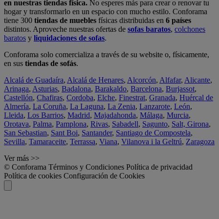
en nuestras tiendas física.
No esperes más para crear o renovar tu
hogar y transformarlo en un espacio con mucho estilo. Conforama
tiene 300
tiendas de muebles
físicas distribuidas en
6 países
distintos. Aproveche nuestras ofertas de
sofas baratos
,
colchones
baratos
y
liquidaciones de sofas
.
Conforama solo comercializa a través de su website o, físicamente,
en sus
tiendas de sofás
.
Alcalá de Guadaíra
,
Alcalá de Henares
,
Alcorcón
,
Alfafar
,
Alicante
,
Arinaga
,
Asturias
,
Badalona
,
Barakaldo
,
Barcelona
,
Burjassot
,
Castellón
,
Chafiras
,
Cordoba
,
Elche
,
Finestrat
,
Granada
,
Huércal de
Almería
,
La Coruña
,
La Laguna
,
La Zenia
,
Lanzarote
,
León
,
Lleida
,
Los Barrios
,
Madrid
,
Majadahonda
,
Málaga
,
Murcia
,
Orotava
,
Palma
,
Pamplona
,
Rivas
,
Sabadell
,
Sagunto
,
Salt, Girona
,
San Sebastian
,
Sant Boi
,
Santander
,
Santiago de Compostela
,
Sevilla
,
Tamaraceite
,
Terrassa
,
Viana
,
Vilanova i la Geltrú
,
Zaragoza
Ver más >>
© Conforama
Términos y Condiciones
Política de privacidad
Política de cookies
Configuración de Cookies