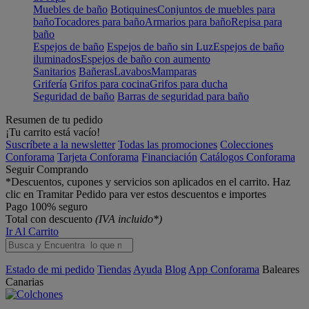
Muebles de baño
Botiquines
Conjuntos de muebles para
baño
Tocadores para baño
Armarios para baño
Repisa para
baño
Espejos de baño
Espejos de baño sin Luz
Espejos de baño
iluminados
Espejos de baño con aumento
Sanitarios
Bañeras
Lavabos
Mamparas
Grifería
Grifos para cocina
Grifos para ducha
Seguridad de baño
Barras de seguridad para baño
Resumen de tu pedido
¡Tu carrito está vacío!
Suscríbete a la newsletter
Todas las promociones
Colecciones
Conforama
Tarjeta Conforama
Financiación
Catálogos Conforama
Seguir Comprando
*Descuentos, cupones y servicios son aplicados en el carrito. Haz
clic en Tramitar Pedido para ver estos descuentos e importes
Pago 100% seguro
Total con descuento
(IVA incluido*)
Ir Al Carrito
Estado de mi pedido
Tiendas
Ayuda
Blog
App Conforama
Baleares
Canarias