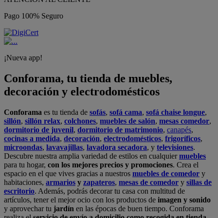
Pago 100% Seguro
¡Nueva app!
Conforama, tu tienda de muebles,
decoración y electrodomésticos
Conforama
es tu tienda de
sofás
,
sofá cama
,
sofá chaise longue
,
sillón
,
sillón relax
,
colchones
,
muebles de salón
,
mesas comedor
,
dormitorio de juvenil
,
dormitorio de matrimonio
,
canapés
,
cocinas a medida
,
decoración
,
electrodomésticos
,
frigoríficos
,
microondas
,
lavavajillas
,
lavadora secadora
, y
televisiones
.
Descubre nuestra amplia variedad de estilos en cualquier
muebles
para tu hogar,
con los mejores precios y promociones
. Crea el
espacio en el que vives gracias a nuestros
muebles de comedor
y
habitaciones,
armarios
y
zapateros
,
mesas de comedor
y
sillas de
escritorio
. Además, podrás decorar tu casa con multitud de
artículos, tener el mejor ocio con los productos de
imagen y sonido
y aprovechar tu
jardín
en las épocas de buen tiempo. Conforama
realiza el
servicio de envío a domicilio como recogida en tienda.