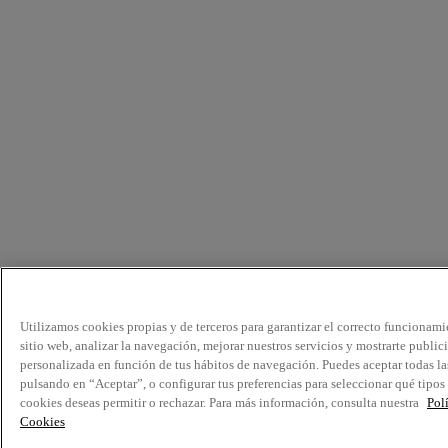
Utilizamos cookies propias y de terceros para garantizar el correcto funcionami
sitio web, analizar la navegación, mejorar nuestros servicios y mostrarte public
personalizada en función de tus hábitos de navegación. Puedes aceptar todas la
pulsando en “Aceptar”, o configurar tus preferencias para seleccionar qué tipos
cookies deseas permitir o rechazar. Para más información, consulta nuestra
Pol
Cookies