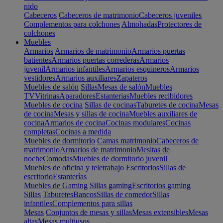
nido
Cabeceros
Cabeceros de matrimonio
Cabeceros juveniles
Complementos para colchones
Almohadas
Protectores de
colchones
Muebles
Armarios
Armarios de matrimonio
Armarios puertas
batientes
Armarios puertas correderas
Armarios
juvenil
Armarios infantiles
Armarios esquineros
Armarios
vestidores
Armarios auxiliares
Zapateros
Muebles de salón
Sillas
Mesas de salón
Muebles
TV
Vitrinas
Aparadores
Estanterias
Muebles recibidores
Muebles de cocina
Sillas de cocinas
Taburetes de cocina
Mesas
de cocina
Mesas y sillas de cocina
Muebles auxiliares de
cocina
Armarios de cocina
Cocinas modulares
Cocinas
completas
Cocinas a medida
Muebles de dormitorio
Camas matrimonio
Cabeceros de
matrimonio
Armarios de matrimonio
Mesitas de
noche
Comodas
Muebles de dormitorio juvenil
Muebles de oficina y teletrabajo
Escritorios
Sillas de
escritorio
Estanterías
Muebles de Gaming
Sillas gaming
Escritorios gaming
Sillas
Taburetes
Bancos
Sillas de comedor
Sillas
infantiles
Complementos para sillas
Mesas
Conjuntos de mesas y sillas
Mesas extensibles
Mesas
altas
Mesas multiusos