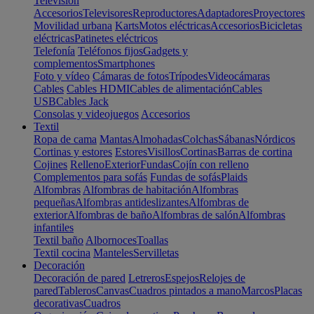
Televisión
Accesorios
Televisores
Reproductores
Adaptadores
Proyectores
Movilidad urbana
Karts
Motos eléctricas
Accesorios
Bicicletas
eléctricas
Patinetes eléctricos
Telefonía
Teléfonos fijos
Gadgets y
complementos
Smartphones
Foto y vídeo
Cámaras de fotos
Trípodes
Videocámaras
Cables
Cables HDMI
Cables de alimentación
Cables
USB
Cables Jack
Consolas y videojuegos
Accesorios
Textil
Ropa de cama
Mantas
Almohadas
Colchas
Sábanas
Nórdicos
Cortinas y estores
Estores
Visillos
Cortinas
Barras de cortina
Cojines
Relleno
Exterior
Fundas
Cojín con relleno
Complementos para sofás
Fundas de sofás
Plaids
Alfombras
Alfombras de habitación
Alfombras
pequeñas
Alfombras antideslizantes
Alfombras de
exterior
Alfombras de baño
Alfombras de salón
Alfombras
infantiles
Textil baño
Albornoces
Toallas
Textil cocina
Manteles
Servilletas
Decoración
Decoración de pared
Letreros
Espejos
Relojes de
pared
Tableros
Canvas
Cuadros pintados a mano
Marcos
Placas
decorativas
Cuadros