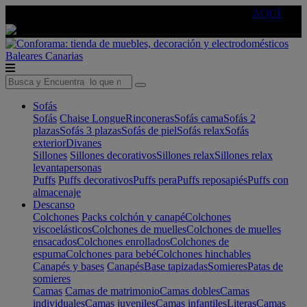
🔵Cambia tu electro con
-10% EXTRA
de descuento ☑️
AQUÍ
Baleares
Canarias
Sofás
Sofás
Chaise Longue
Rinconeras
Sofás cama
Sofás 2
plazas
Sofás 3 plazas
Sofás de piel
Sofás relax
Sofás
exterior
Divanes
Sillones
Sillones decorativos
Sillones relax
Sillones relax
levantapersonas
Puffs
Puffs decorativos
Puffs pera
Puffs reposapiés
Puffs con
almacenaje
Descanso
Colchones
Packs colchón y canapé
Colchones
viscoelásticos
Colchones de muelles
Colchones de muelles
ensacados
Colchones enrollados
Colchones de
espuma
Colchones para bebé
Colchones hinchables
Canapés y bases
Canapés
Base tapizadas
Somieres
Patas de
somieres
Camas
Camas de matrimonio
Camas dobles
Camas
individuales
Camas juveniles
Camas infantiles
Literas
Camas