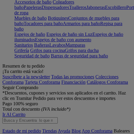
Accesorios de baño
Colgadores
baño
Papeleras
Dispensadores
Toalleros
Jaboneras
Escobillero
Port
de ropa
Muebles de baño
Botiquines
Conjuntos de muebles para
baño
Tocadores para baño
Armarios para baño
Repisa para
baño
Espejos de baño
Espejos de baño sin Luz
Espejos de baño
iluminados
Espejos de baño con aumento
Sanitarios
Bañeras
Lavabos
Mamparas
Grifería
Grifos para cocina
Grifos para ducha
Seguridad de baño
Barras de seguridad para baño
Resumen de tu pedido
¡Tu carrito está vacío!
Suscríbete a la newsletter
Todas las promociones
Colecciones
Conforama
Tarjeta Conforama
Financiación
Catálogos Conforama
Seguir Comprando
*Descuentos, cupones y servicios son aplicados en el carrito. Haz
clic en Tramitar Pedido para ver estos descuentos e importes
Pago 100% seguro
Total con descuento
(IVA incluido*)
Ir Al Carrito
Estado de mi pedido
Tiendas
Ayuda
Blog
App Conforama
Baleares