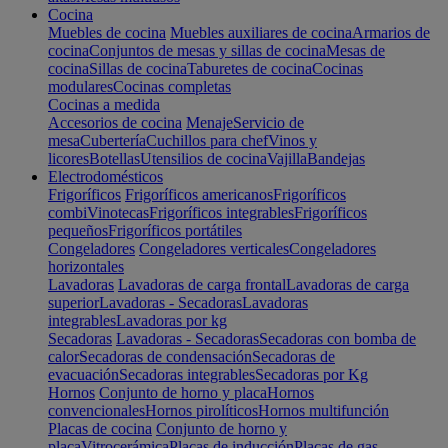
Cocina
Muebles de cocina
Muebles auxiliares de cocina
Armarios de
cocina
Conjuntos de mesas y sillas de cocina
Mesas de
cocina
Sillas de cocina
Taburetes de cocina
Cocinas
modulares
Cocinas completas
Cocinas a medida
Accesorios de cocina
Menaje
Servicio de
mesa
Cubertería
Cuchillos para chef
Vinos y
licores
Botellas
Utensilios de cocina
Vajilla
Bandejas
Electrodomésticos
Frigoríficos
Frigoríficos americanos
Frigoríficos
combi
Vinotecas
Frigoríficos integrables
Frigoríficos
pequeños
Frigoríficos portátiles
Congeladores
Congeladores verticales
Congeladores
horizontales
Lavadoras
Lavadoras de carga frontal
Lavadoras de carga
superior
Lavadoras - Secadoras
Lavadoras
integrables
Lavadoras por kg
Secadoras
Lavadoras - Secadoras
Secadoras con bomba de
calor
Secadoras de condensación
Secadoras de
evacuación
Secadoras integrables
Secadoras por Kg
Hornos
Conjunto de horno y placa
Hornos
convencionales
Hornos pirolíticos
Hornos multifunción
Placas de cocina
Conjunto de horno y
placa
Vitrocerámica
Placas de inducción
Placas de gas