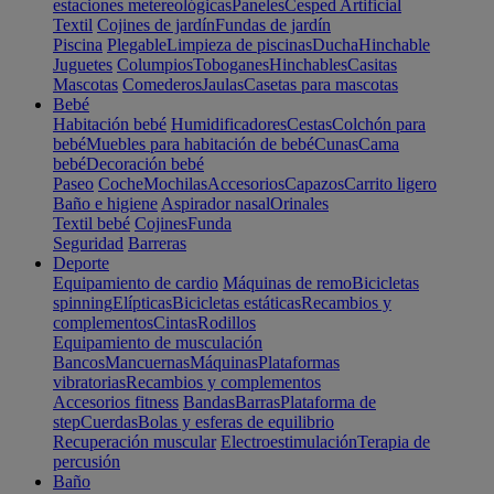
estaciones metereológicas
Paneles
Cesped Artificial
Textil
Cojines de jardín
Fundas de jardín
Piscina
Plegable
Limpieza de piscinas
Ducha
Hinchable
Juguetes
Columpios
Toboganes
Hinchables
Casitas
Mascotas
Comederos
Jaulas
Casetas para mascotas
Bebé
Habitación bebé
Humidificadores
Cestas
Colchón para
bebé
Muebles para habitación de bebé
Cunas
Cama
bebé
Decoración bebé
Paseo
Coche
Mochilas
Accesorios
Capazos
Carrito ligero
Baño e higiene
Aspirador nasal
Orinales
Textil bebé
Cojines
Funda
Seguridad
Barreras
Deporte
Equipamiento de cardio
Máquinas de remo
Bicicletas
spinning
Elípticas
Bicicletas estáticas
Recambios y
complementos
Cintas
Rodillos
Equipamiento de musculación
Bancos
Mancuernas
Máquinas
Plataformas
vibratorias
Recambios y complementos
Accesorios fitness
Bandas
Barras
Plataforma de
step
Cuerdas
Bolas y esferas de equilibrio
Recuperación muscular
Electroestimulación
Terapia de
percusión
Baño