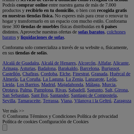
Podrás
comprar online
entre nuestra gama de más de 7.000
productos y
recibirlo en tu domicilio
, o bien con
recogida gratis
en nuestras tiendas física.
No esperes más para crear o renovar tu
hogar y transformarlo en un espacio con mucho estilo. Conforama
tiene 300
tiendas de muebles
físicas distribuidas en
6 países
distintos. Aproveche nuestras ofertas de
sofas baratos
,
colchones
baratos
y
liquidaciones de sofas
.
Conforama solo comercializa a través de su website o, físicamente,
en sus
tiendas de sofás
.
Alcalá de Guadaíra
,
Alcalá de Henares
,
Alcorcón
,
Alfafar
,
Alicante
,
Arinaga
,
Asturias
,
Badalona
,
Barakaldo
,
Barcelona
,
Burjassot
,
Castellón
,
Chafiras
,
Cordoba
,
Elche
,
Finestrat
,
Granada
,
Huércal de
Almería
,
La Coruña
,
La Laguna
,
La Zenia
,
Lanzarote
,
León
,
Lleida
,
Los Barrios
,
Madrid
,
Majadahonda
,
Málaga
,
Murcia
,
Orotava
,
Palma
,
Pamplona
,
Rivas
,
Sabadell
,
Sagunto
,
Salt, Girona
,
San Sebastian
,
Sant Boi
,
Santander
,
Santiago de Compostela
,
Sevilla
,
Tamaraceite
,
Terrassa
,
Viana
,
Vilanova i la Geltrú
,
Zaragoza
Ver más >>
© Conforama
Términos y Condiciones
Política de privacidad
Política de cookies
Configuración de Cookies