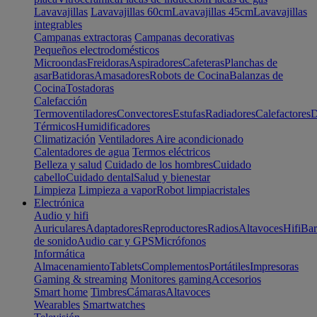
Lavavajillas
Lavavajillas 60cm
Lavavajillas 45cm
Lavavajillas
integrables
Campanas extractoras
Campanas decorativas
Pequeños electrodomésticos
Microondas
Freidoras
Aspiradores
Cafeteras
Planchas de
asar
Batidoras
Amasadores
Robots de Cocina
Balanzas de
Cocina
Tostadoras
Calefacción
Termoventiladores
Convectores
Estufas
Radiadores
Calefactores
D
Térmicos
Humidificadores
Climatización
Ventiladores
Aire acondicionado
Calentadores de agua
Termos eléctricos
Belleza y salud
Cuidado de los hombres
Cuidado
cabello
Cuidado dental
Salud y bienestar
Limpieza
Limpieza a vapor
Robot limpiacristales
Electrónica
Audio y hifi
Auriculares
Adaptadores
Reproductores
Radios
Altavoces
Hifi
Bar
de sonido
Audio car y GPS
Micrófonos
Informática
Almacenamiento
Tablets
Complementos
Portátiles
Impresoras
Gaming & streaming
Monitores gaming
Accesorios
Smart home
Timbres
Cámaras
Altavoces
Wearables
Smartwatches