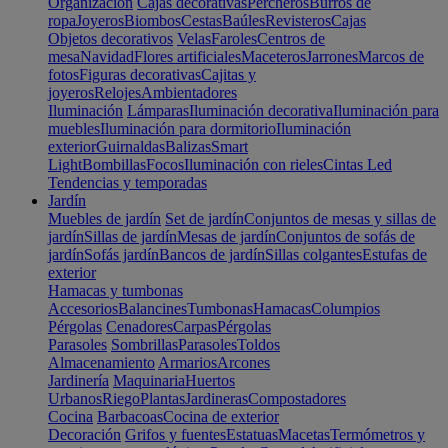
Organización
Cajas decorativas
Percheros
Burros de
ropa
Joyeros
Biombos
Cestas
Baúles
Revisteros
Cajas
Objetos decorativos
Velas
Faroles
Centros de
mesa
Navidad
Flores artificiales
Maceteros
Jarrones
Marcos de
fotos
Figuras decorativas
Cajitas y
joyeros
Relojes
Ambientadores
Iluminación
Lámparas
Iluminación decorativa
Iluminación para
muebles
Iluminación para dormitorio
Iluminación
exterior
Guirnaldas
Balizas
Smart
Light
Bombillas
Focos
Iluminación con rieles
Cintas Led
Tendencias y temporadas
Jardín
Muebles de jardín
Set de jardín
Conjuntos de mesas y sillas de
jardín
Sillas de jardín
Mesas de jardín
Conjuntos de sofás de
jardín
Sofás jardín
Bancos de jardín
Sillas colgantes
Estufas de
exterior
Hamacas y tumbonas
Accesorios
Balancines
Tumbonas
Hamacas
Columpios
Pérgolas
Cenadores
Carpas
Pérgolas
Parasoles
Sombrillas
Parasoles
Toldos
Almacenamiento
Armarios
Arcones
Jardinería
Maquinaria
Huertos
Urbanos
Riego
Plantas
Jardineras
Compostadores
Cocina
Barbacoas
Cocina de exterior
Decoración
Grifos y fuentes
Estatuas
Macetas
Termómetros y