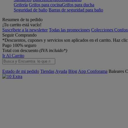
Grifería
Grifos para cocina
Grifos para ducha
Seguridad de baño
Barras de seguridad para baño
Resumen de tu pedido
¡Tu carrito está vacío!
Suscríbete a la newsletter
Todas las promociones
Colecciones Confo
Seguir Comprando
*Descuentos, cupones y servicios son aplicados en el carrito. Haz cli
Pago 100% seguro
Total con descuento
(IVA incluido*)
Ir Al Carrito
Estado de mi pedido
Tiendas
Ayuda
Blog
App Conforama
Baleares
C