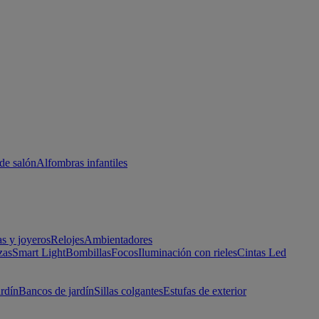
de salón
Alfombras infantiles
as y joyeros
Relojes
Ambientadores
zas
Smart Light
Bombillas
Focos
Iluminación con rieles
Cintas Led
ardín
Bancos de jardín
Sillas colgantes
Estufas de exterior