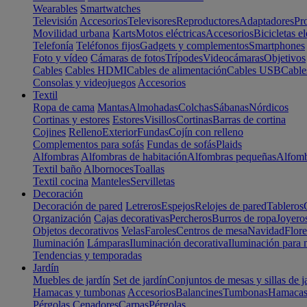
Wearables
Smartwatches
Televisión
Accesorios
Televisores
Reproductores
Adaptadores
Pr
Movilidad urbana
Karts
Motos eléctricas
Accesorios
Bicicletas el
Telefonía
Teléfonos fijos
Gadgets y complementos
Smartphones
Foto y vídeo
Cámaras de fotos
Trípodes
Videocámaras
Objetivos
Cables
Cables HDMI
Cables de alimentación
Cables USB
Cable
Consolas y videojuegos
Accesorios
Textil
Ropa de cama
Mantas
Almohadas
Colchas
Sábanas
Nórdicos
Cortinas y estores
Estores
Visillos
Cortinas
Barras de cortina
Cojines
Relleno
Exterior
Fundas
Cojín con relleno
Complementos para sofás
Fundas de sofás
Plaids
Alfombras
Alfombras de habitación
Alfombras pequeñas
Alfomb
Textil baño
Albornoces
Toallas
Textil cocina
Manteles
Servilletas
Decoración
Decoración de pared
Letreros
Espejos
Relojes de pared
Tableros
Organización
Cajas decorativas
Percheros
Burros de ropa
Joyero
Objetos decorativos
Velas
Faroles
Centros de mesa
Navidad
Flore
Iluminación
Lámparas
Iluminación decorativa
Iluminación para 
Tendencias y temporadas
Jardín
Muebles de jardín
Set de jardín
Conjuntos de mesas y sillas de j
Hamacas y tumbonas
Accesorios
Balancines
Tumbonas
Hamaca
Pérgolas
Cenadores
Carpas
Pérgolas