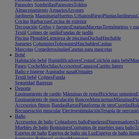
Parasoles
Sombrillas
Parasoles
Toldos
Almacenamiento
Armarios
Arcones
Jardinería
Maquinaria
Huertos Urbanos
Riego
Plantas
Jardineras
C
Cocina
Barbacoas
Cocina de exterior
Decoración
Grifos y fuentes
Estatuas
Macetas
Termómetros y est
Textil
Cojines de jardín
Fundas de jardín
Piscina
Plegable
Limpieza de piscinas
Ducha
Hinchable
Juguetes
Columpios
Toboganes
Hinchables
Casitas
Mascotas
Comederos
Jaulas
Casetas para mascotas
Bebé
Habitación bebé
Humidificadores
Cestas
Colchón para bebé
Mueb
Paseo
Coche
Mochilas
Accesorios
Capazos
Carrito ligero
Baño e higiene
Aspirador nasal
Orinales
Textil bebé
Cojines
Funda
Seguridad
Barreras
Deporte
Equipamiento de cardio
Máquinas de remo
Bicicletas spinning
E
Equipamiento de musculación
Bancos
Mancuernas
Máquinas
Pla
Accesorios fitness
Bandas
Barras
Plataforma de step
Cuerdas
Bola
Recuperación muscular
Electroestimulación
Terapia de percusi
Baño
Accesorios de baño
Colgadores baño
Papeleras
Dispensadores
To
Muebles de baño
Botiquines
Conjuntos de muebles para baño
To
Espejos de baño
Espejos de baño sin Luz
Espejos de baño ilum
Sanitarios
Bañeras
Lavabos
Mamparas