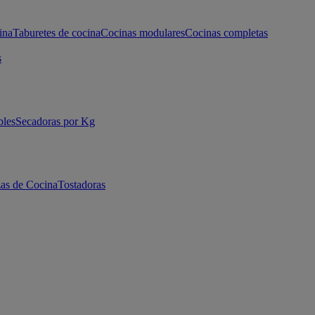
ina
Taburetes de cocina
Cocinas modulares
Cocinas completas
s
bles
Secadoras por Kg
as de Cocina
Tostadoras