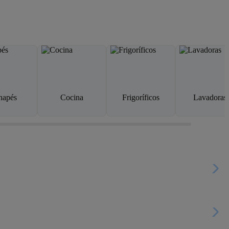
napés
Cocina
Frigoríficos
Lavadoras