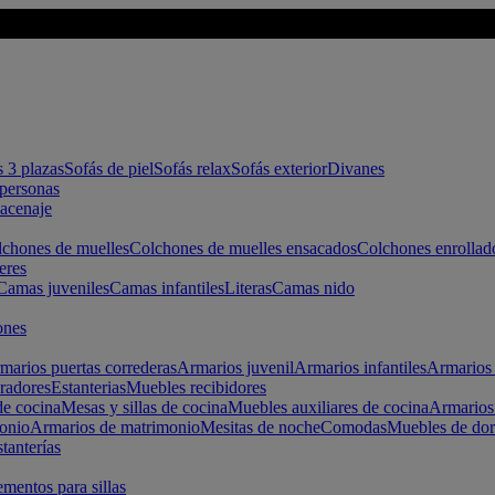
s 3 plazas
Sofás de piel
Sofás relax
Sofás exterior
Divanes
apersonas
macenaje
chones de muelles
Colchones de muelles ensacados
Colchones enrollad
eres
Camas juveniles
Camas infantiles
Literas
Camas nido
ones
marios puertas correderas
Armarios juvenil
Armarios infantiles
Armarios 
radores
Estanterias
Muebles recibidores
e cocina
Mesas y sillas de cocina
Muebles auxiliares de cocina
Armarios
onio
Armarios de matrimonio
Mesitas de noche
Comodas
Muebles de dor
tanterías
entos para sillas