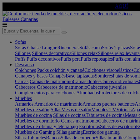
🔵Cambia tu electro con
-10% EXTRA
de descuento ☑️
AQUÍ
Baleares
Canarias
Sofás
Sofás
Chaise Longue
Rinconeras
Sofás cama
Sofás 2 plazas
Sofá
Sillones
Sillones decorativos
Sillones relax
Sillones relax levant
Puffs
Puffs decorativos
Puffs pera
Puffs reposapiés
Puffs con al
Descanso
Colchones
Packs colchón y canapé
Colchones viscoelásticos
Col
Canapés y bases
Canapés
Base tapizadas
Somieres
Patas de somi
Camas
Camas de matrimonio
Camas dobles
Camas individuales
Cabeceros
Cabeceros de matrimonio
Cabeceros juveniles
Complementos para colchones
Almohadas
Protectores de colch
Muebles
Armarios
Armarios de matrimonio
Armarios puertas batientes
Ar
Muebles de salón
Sillas
Mesas de salón
Muebles TV
Vitrinas
Apa
Muebles de cocina
Sillas de cocinas
Taburetes de cocina
Mesas d
Muebles de dormitorio
Camas matrimonio
Cabeceros de matrim
Muebles de oficina y teletrabajo
Escritorios
Sillas de escritorio
Es
Muebles de Gaming
Sillas gaming
Escritorios gaming
Sillas
Taburetes
Bancos
Sillas de comedor
Sillas infantiles
Complem