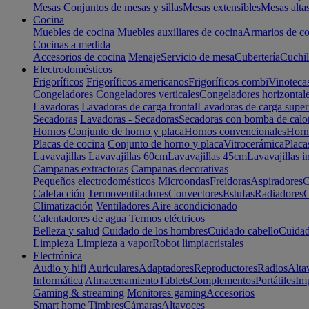
Mesas
Conjuntos de mesas y sillas
Mesas extensibles
Mesas alta
Cocina
Muebles de cocina
Muebles auxiliares de cocina
Armarios de co
Cocinas a medida
Accesorios de cocina
Menaje
Servicio de mesa
Cubertería
Cuchil
Electrodomésticos
Frigoríficos
Frigoríficos americanos
Frigoríficos combi
Vinoteca
Congeladores
Congeladores verticales
Congeladores horizontal
Lavadoras
Lavadoras de carga frontal
Lavadoras de carga super
Secadoras
Lavadoras - Secadoras
Secadoras con bomba de calo
Hornos
Conjunto de horno y placa
Hornos convencionales
Horno
Placas de cocina
Conjunto de horno y placa
Vitrocerámica
Placa
Lavavajillas
Lavavajillas 60cm
Lavavajillas 45cm
Lavavajillas i
Campanas extractoras
Campanas decorativas
Pequeños electrodomésticos
Microondas
Freidoras
Aspiradores
C
Calefacción
Termoventiladores
Convectores
Estufas
Radiadores
C
Climatización
Ventiladores
Aire acondicionado
Calentadores de agua
Termos eléctricos
Belleza y salud
Cuidado de los hombres
Cuidado cabello
Cuidad
Limpieza
Limpieza a vapor
Robot limpiacristales
Electrónica
Audio y hifi
Auriculares
Adaptadores
Reproductores
Radios
Alta
Informática
Almacenamiento
Tablets
Complementos
Portátiles
Im
Gaming & streaming
Monitores gaming
Accesorios
Smart home
Timbres
Cámaras
Altavoces