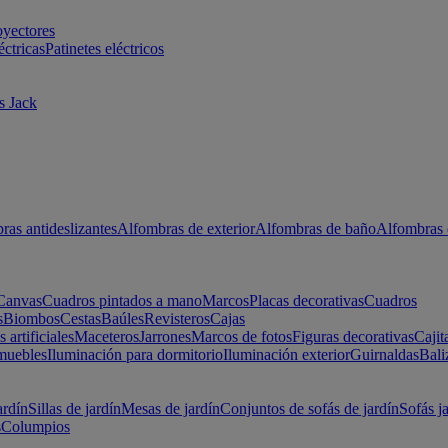
oyectores
éctricas
Patinetes eléctricos
s Jack
ras antideslizantes
Alfombras de exterior
Alfombras de baño
Alfombras 
Canvas
Cuadros pintados a mano
Marcos
Placas decorativas
Cuadros
s
Biombos
Cestas
Baúles
Revisteros
Cajas
s artificiales
Maceteros
Jarrones
Marcos de fotos
Figuras decorativas
Cajit
muebles
Iluminación para dormitorio
Iluminación exterior
Guirnaldas
Bali
ardín
Sillas de jardín
Mesas de jardín
Conjuntos de sofás de jardín
Sofás j
s
Columpios