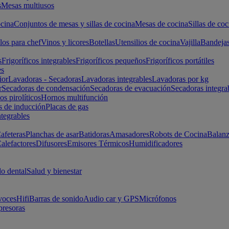
s
Mesas multiusos
cina
Conjuntos de mesas y sillas de cocina
Mesas de cocina
Sillas de coc
los para chef
Vinos y licores
Botellas
Utensilios de cocina
Vajilla
Bandeja
s
Frigoríficos integrables
Frigoríficos pequeños
Frigoríficos portátiles
es
ior
Lavadoras - Secadoras
Lavadoras integrables
Lavadoras por kg
r
Secadoras de condensación
Secadoras de evacuación
Secadoras integra
s pirolíticos
Hornos multifunción
s de inducción
Placas de gas
ntegrables
afeteras
Planchas de asar
Batidoras
Amasadores
Robots de Cocina
Balanz
alefactores
Difusores
Emisores Térmicos
Humidificadores
o dental
Salud y bienestar
voces
Hifi
Barras de sonido
Audio car y GPS
Micrófonos
presoras