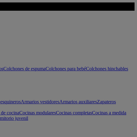
os
Colchones de espuma
Colchones para bebé
Colchones hinchables
esquineros
Armarios vestidores
Armarios auxiliares
Zapateros
 de cocina
Cocinas modulares
Cocinas completas
Cocinas a medida
mitorio juvenil