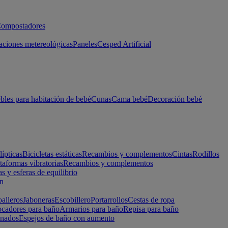
ompostadores
aciones metereológicas
Paneles
Cesped Artificial
les para habitación de bebé
Cunas
Cama bebé
Decoración bebé
lípticas
Bicicletas estáticas
Recambios y complementos
Cintas
Rodillos
taformas vibratorias
Recambios y complementos
s y esferas de equilibrio
ón
alleros
Jaboneras
Escobillero
Portarrollos
Cestas de ropa
cadores para baño
Armarios para baño
Repisa para baño
inados
Espejos de baño con aumento