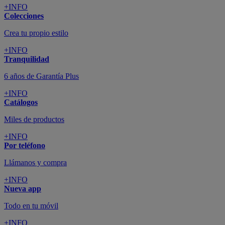
+INFO
Colecciones
Crea tu propio estilo
+INFO
Tranquilidad
6 años de Garantía Plus
+INFO
Catálogos
Miles de productos
+INFO
Por teléfono
Llámanos y compra
+INFO
Nueva app
Todo en tu móvil
+INFO