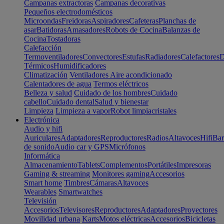
Campanas extractoras
Campanas decorativas
Pequeños electrodomésticos
Microondas
Freidoras
Aspiradores
Cafeteras
Planchas de
asar
Batidoras
Amasadores
Robots de Cocina
Balanzas de
Cocina
Tostadoras
Calefacción
Termoventiladores
Convectores
Estufas
Radiadores
Calefactores
D
Térmicos
Humidificadores
Climatización
Ventiladores
Aire acondicionado
Calentadores de agua
Termos eléctricos
Belleza y salud
Cuidado de los hombres
Cuidado
cabello
Cuidado dental
Salud y bienestar
Limpieza
Limpieza a vapor
Robot limpiacristales
Electrónica
Audio y hifi
Auriculares
Adaptadores
Reproductores
Radios
Altavoces
Hifi
Bar
de sonido
Audio car y GPS
Micrófonos
Informática
Almacenamiento
Tablets
Complementos
Portátiles
Impresoras
Gaming & streaming
Monitores gaming
Accesorios
Smart home
Timbres
Cámaras
Altavoces
Wearables
Smartwatches
Televisión
Accesorios
Televisores
Reproductores
Adaptadores
Proyectores
Movilidad urbana
Karts
Motos eléctricas
Accesorios
Bicicletas