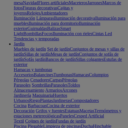
mesa
Navidad
Flores artificiales
Maceteros
Jarrones
Marcos de
fotos
Figuras decorativas
Cajitas y
joyeros
Relojes
Ambientadores
Iluminación
Lámparas
Iluminación decorativa
Iluminación para
muebles
Iluminación para dormitorio
Iluminación
exterior
Guirnaldas
Balizas
Smart
Light
Bombillas
Focos
Iluminación con rieles
Cintas Led
Tendencias y temporadas
Jardín
Muebles de jardín
Set de jardín
Conjuntos de mesas y sillas de
jardín
Sillas de jardín
Mesas de jardín
Conjuntos de sofás de
jardín
Sofás jardín
Bancos de jardín
Sillas colgantes
Estufas de
exterior
Hamacas y tumbonas
Accesorios
Balancines
Tumbonas
Hamacas
Columpios
Pérgolas
Cenadores
Carpas
Pérgolas
Parasoles
Sombrillas
Parasoles
Toldos
Almacenamiento
Armarios
Arcones
Jardinería
Maquinaria
Huertos
Urbanos
Riego
Plantas
Jardineras
Compostadores
Cocina
Barbacoas
Cocina de exterior
Decoración
Grifos y fuentes
Estatuas
Macetas
Termómetros y
estaciones metereológicas
Paneles
Cesped Artificial
Textil
Cojines de jardín
Fundas de jardín
Piscina
Plegable
Limpieza de piscinas
Ducha
Hinchable