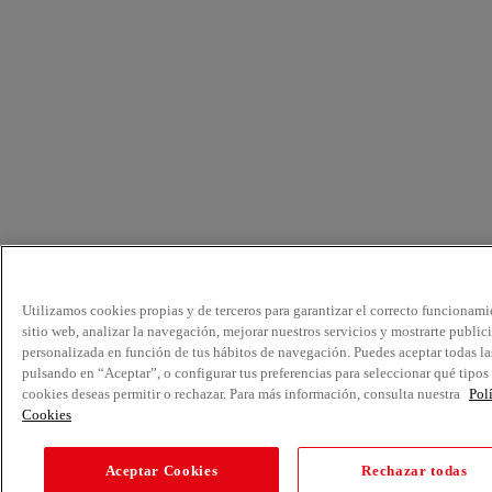
Utilizamos cookies propias y de terceros para garantizar el correcto funcionami
sitio web, analizar la navegación, mejorar nuestros servicios y mostrarte public
personalizada en función de tus hábitos de navegación. Puedes aceptar todas la
pulsando en “Aceptar”, o configurar tus preferencias para seleccionar qué tipos
cookies deseas permitir o rechazar. Para más información, consulta nuestra
Pol
Cookies
Aceptar Cookies
Rechazar todas