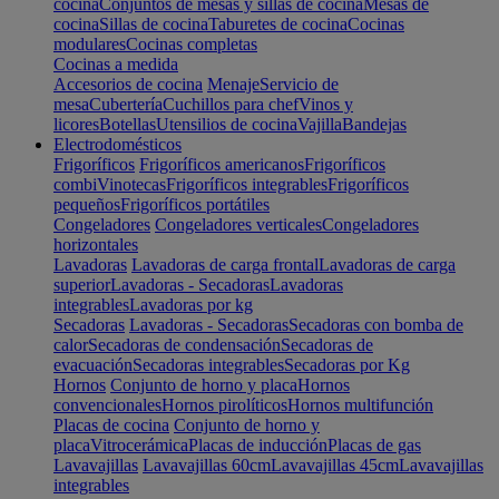
cocina
Conjuntos de mesas y sillas de cocina
Mesas de
cocina
Sillas de cocina
Taburetes de cocina
Cocinas
modulares
Cocinas completas
Cocinas a medida
Accesorios de cocina
Menaje
Servicio de
mesa
Cubertería
Cuchillos para chef
Vinos y
licores
Botellas
Utensilios de cocina
Vajilla
Bandejas
Electrodomésticos
Frigoríficos
Frigoríficos americanos
Frigoríficos
combi
Vinotecas
Frigoríficos integrables
Frigoríficos
pequeños
Frigoríficos portátiles
Congeladores
Congeladores verticales
Congeladores
horizontales
Lavadoras
Lavadoras de carga frontal
Lavadoras de carga
superior
Lavadoras - Secadoras
Lavadoras
integrables
Lavadoras por kg
Secadoras
Lavadoras - Secadoras
Secadoras con bomba de
calor
Secadoras de condensación
Secadoras de
evacuación
Secadoras integrables
Secadoras por Kg
Hornos
Conjunto de horno y placa
Hornos
convencionales
Hornos pirolíticos
Hornos multifunción
Placas de cocina
Conjunto de horno y
placa
Vitrocerámica
Placas de inducción
Placas de gas
Lavavajillas
Lavavajillas 60cm
Lavavajillas 45cm
Lavavajillas
integrables