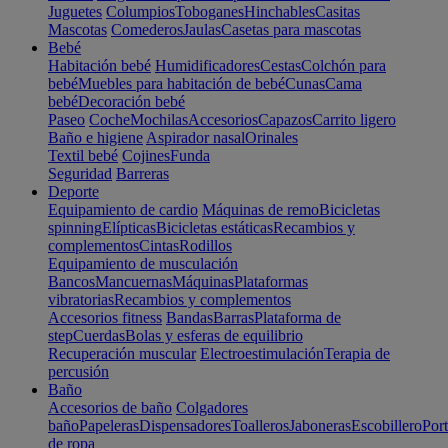
Juguetes
Columpios
Toboganes
Hinchables
Casitas
Mascotas
Comederos
Jaulas
Casetas para mascotas
Bebé
Habitación bebé
Humidificadores
Cestas
Colchón para
bebé
Muebles para habitación de bebé
Cunas
Cama
bebé
Decoración bebé
Paseo
Coche
Mochilas
Accesorios
Capazos
Carrito ligero
Baño e higiene
Aspirador nasal
Orinales
Textil bebé
Cojines
Funda
Seguridad
Barreras
Deporte
Equipamiento de cardio
Máquinas de remo
Bicicletas
spinning
Elípticas
Bicicletas estáticas
Recambios y
complementos
Cintas
Rodillos
Equipamiento de musculación
Bancos
Mancuernas
Máquinas
Plataformas
vibratorias
Recambios y complementos
Accesorios fitness
Bandas
Barras
Plataforma de
step
Cuerdas
Bolas y esferas de equilibrio
Recuperación muscular
Electroestimulación
Terapia de
percusión
Baño
Accesorios de baño
Colgadores
baño
Papeleras
Dispensadores
Toalleros
Jaboneras
Escobillero
Port
de ropa