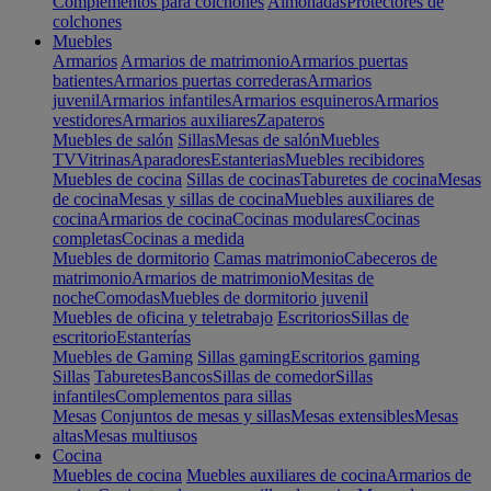
Complementos para colchones
Almohadas
Protectores de
colchones
Muebles
Armarios
Armarios de matrimonio
Armarios puertas
batientes
Armarios puertas correderas
Armarios
juvenil
Armarios infantiles
Armarios esquineros
Armarios
vestidores
Armarios auxiliares
Zapateros
Muebles de salón
Sillas
Mesas de salón
Muebles
TV
Vitrinas
Aparadores
Estanterias
Muebles recibidores
Muebles de cocina
Sillas de cocinas
Taburetes de cocina
Mesas
de cocina
Mesas y sillas de cocina
Muebles auxiliares de
cocina
Armarios de cocina
Cocinas modulares
Cocinas
completas
Cocinas a medida
Muebles de dormitorio
Camas matrimonio
Cabeceros de
matrimonio
Armarios de matrimonio
Mesitas de
noche
Comodas
Muebles de dormitorio juvenil
Muebles de oficina y teletrabajo
Escritorios
Sillas de
escritorio
Estanterías
Muebles de Gaming
Sillas gaming
Escritorios gaming
Sillas
Taburetes
Bancos
Sillas de comedor
Sillas
infantiles
Complementos para sillas
Mesas
Conjuntos de mesas y sillas
Mesas extensibles
Mesas
altas
Mesas multiusos
Cocina
Muebles de cocina
Muebles auxiliares de cocina
Armarios de