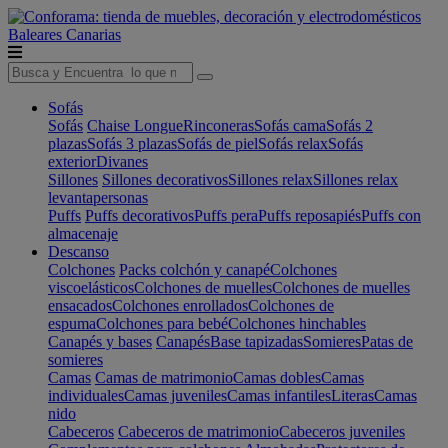
Baleares
Canarias
Sofás
Sofás
Chaise Longue
Rinconeras
Sofás cama
Sofás 2
plazas
Sofás 3 plazas
Sofás de piel
Sofás relax
Sofás
exterior
Divanes
Sillones
Sillones decorativos
Sillones relax
Sillones relax
levantapersonas
Puffs
Puffs decorativos
Puffs pera
Puffs reposapiés
Puffs con
almacenaje
Descanso
Colchones
Packs colchón y canapé
Colchones
viscoelásticos
Colchones de muelles
Colchones de muelles
ensacados
Colchones enrollados
Colchones de
espuma
Colchones para bebé
Colchones hinchables
Canapés y bases
Canapés
Base tapizadas
Somieres
Patas de
somieres
Camas
Camas de matrimonio
Camas dobles
Camas
individuales
Camas juveniles
Camas infantiles
Literas
Camas
nido
Cabeceros
Cabeceros de matrimonio
Cabeceros juveniles