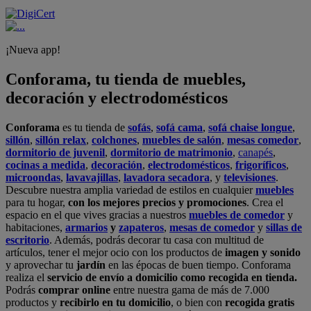
¡Nueva app!
Conforama, tu tienda de muebles,
decoración y electrodomésticos
Conforama
es tu tienda de
sofás
,
sofá cama
,
sofá chaise longue
,
sillón
,
sillón relax
,
colchones
,
muebles de salón
,
mesas comedor
,
dormitorio de juvenil
,
dormitorio de matrimonio
,
canapés
,
cocinas a medida
,
decoración
,
electrodomésticos
,
frigoríficos
,
microondas
,
lavavajillas
,
lavadora secadora
, y
televisiones
.
Descubre nuestra amplia variedad de estilos en cualquier
muebles
para tu hogar,
con los mejores precios y promociones
. Crea el
espacio en el que vives gracias a nuestros
muebles de comedor
y
habitaciones,
armarios
y
zapateros
,
mesas de comedor
y
sillas de
escritorio
. Además, podrás decorar tu casa con multitud de
artículos, tener el mejor ocio con los productos de
imagen y sonido
y aprovechar tu
jardín
en las épocas de buen tiempo. Conforama
realiza el
servicio de envío a domicilio como recogida en tienda.
Podrás
comprar online
entre nuestra gama de más de 7.000
productos y
recibirlo en tu domicilio
, o bien con
recogida gratis