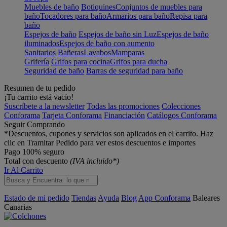
Muebles de baño
Botiquines
Conjuntos de muebles para
baño
Tocadores para baño
Armarios para baño
Repisa para
baño
Espejos de baño
Espejos de baño sin Luz
Espejos de baño
iluminados
Espejos de baño con aumento
Sanitarios
Bañeras
Lavabos
Mamparas
Grifería
Grifos para cocina
Grifos para ducha
Seguridad de baño
Barras de seguridad para baño
Resumen de tu pedido
¡Tu carrito está vacío!
Suscríbete a la newsletter
Todas las promociones
Colecciones
Conforama
Tarjeta Conforama
Financiación
Catálogos Conforama
Seguir Comprando
*Descuentos, cupones y servicios son aplicados en el carrito. Haz
clic en Tramitar Pedido para ver estos descuentos e importes
Pago 100% seguro
Total con descuento
(IVA incluido*)
Ir Al Carrito
Estado de mi pedido
Tiendas
Ayuda
Blog
App Conforama
Baleares
Canarias