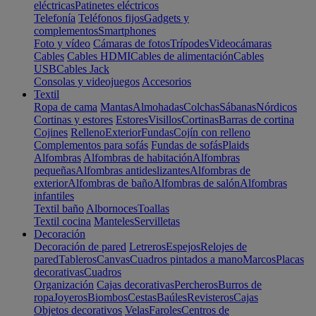
eléctricas
Patinetes eléctricos
Telefonía
Teléfonos fijos
Gadgets y
complementos
Smartphones
Foto y vídeo
Cámaras de fotos
Trípodes
Videocámaras
Cables
Cables HDMI
Cables de alimentación
Cables
USB
Cables Jack
Consolas y videojuegos
Accesorios
Textil
Ropa de cama
Mantas
Almohadas
Colchas
Sábanas
Nórdicos
Cortinas y estores
Estores
Visillos
Cortinas
Barras de cortina
Cojines
Relleno
Exterior
Fundas
Cojín con relleno
Complementos para sofás
Fundas de sofás
Plaids
Alfombras
Alfombras de habitación
Alfombras
pequeñas
Alfombras antideslizantes
Alfombras de
exterior
Alfombras de baño
Alfombras de salón
Alfombras
infantiles
Textil baño
Albornoces
Toallas
Textil cocina
Manteles
Servilletas
Decoración
Decoración de pared
Letreros
Espejos
Relojes de
pared
Tableros
Canvas
Cuadros pintados a mano
Marcos
Placas
decorativas
Cuadros
Organización
Cajas decorativas
Percheros
Burros de
ropa
Joyeros
Biombos
Cestas
Baúles
Revisteros
Cajas
Objetos decorativos
Velas
Faroles
Centros de