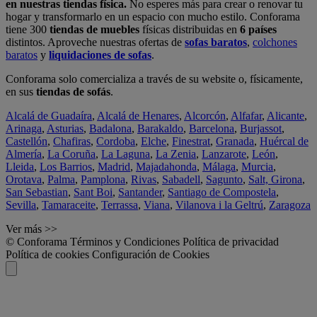
en nuestras tiendas física.
No esperes más para crear o renovar tu
hogar y transformarlo en un espacio con mucho estilo. Conforama
tiene 300
tiendas de muebles
físicas distribuidas en
6 países
distintos. Aproveche nuestras ofertas de
sofas baratos
,
colchones
baratos
y
liquidaciones de sofas
.
Conforama solo comercializa a través de su website o, físicamente,
en sus
tiendas de sofás
.
Alcalá de Guadaíra
,
Alcalá de Henares
,
Alcorcón
,
Alfafar
,
Alicante
,
Arinaga
,
Asturias
,
Badalona
,
Barakaldo
,
Barcelona
,
Burjassot
,
Castellón
,
Chafiras
,
Cordoba
,
Elche
,
Finestrat
,
Granada
,
Huércal de
Almería
,
La Coruña
,
La Laguna
,
La Zenia
,
Lanzarote
,
León
,
Lleida
,
Los Barrios
,
Madrid
,
Majadahonda
,
Málaga
,
Murcia
,
Orotava
,
Palma
,
Pamplona
,
Rivas
,
Sabadell
,
Sagunto
,
Salt, Girona
,
San Sebastian
,
Sant Boi
,
Santander
,
Santiago de Compostela
,
Sevilla
,
Tamaraceite
,
Terrassa
,
Viana
,
Vilanova i la Geltrú
,
Zaragoza
Ver más >>
© Conforama
Términos y Condiciones
Política de privacidad
Política de cookies
Configuración de Cookies