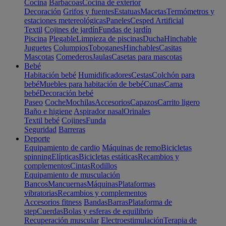
Cocina
Barbacoas
Cocina de exterior
Decoración
Grifos y fuentes
Estatuas
Macetas
Termómetros y
estaciones metereológicas
Paneles
Cesped Artificial
Textil
Cojines de jardín
Fundas de jardín
Piscina
Plegable
Limpieza de piscinas
Ducha
Hinchable
Juguetes
Columpios
Toboganes
Hinchables
Casitas
Mascotas
Comederos
Jaulas
Casetas para mascotas
Bebé
Habitación bebé
Humidificadores
Cestas
Colchón para
bebé
Muebles para habitación de bebé
Cunas
Cama
bebé
Decoración bebé
Paseo
Coche
Mochilas
Accesorios
Capazos
Carrito ligero
Baño e higiene
Aspirador nasal
Orinales
Textil bebé
Cojines
Funda
Seguridad
Barreras
Deporte
Equipamiento de cardio
Máquinas de remo
Bicicletas
spinning
Elípticas
Bicicletas estáticas
Recambios y
complementos
Cintas
Rodillos
Equipamiento de musculación
Bancos
Mancuernas
Máquinas
Plataformas
vibratorias
Recambios y complementos
Accesorios fitness
Bandas
Barras
Plataforma de
step
Cuerdas
Bolas y esferas de equilibrio
Recuperación muscular
Electroestimulación
Terapia de