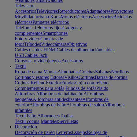
Wearables
Smartwatches
Televisión
Accesorios
Televisores
Reproductores
Adaptadores
Proyectores
Movilidad urbana
Karts
Motos eléctricas
Accesorios
Bicicletas
eléctricas
Patinetes eléctricos
Telefonía
Teléfonos fijos
Gadgets y
complementos
Smartphones
Foto y vídeo
Cámaras de
fotos
Trípodes
Videocámaras
Objetivos
Cables
Cables HDMI
Cables de alimentación
Cables
USB
Cables Jack
Consolas y videojuegos
Accesorios
Textil
Ropa de cama
Mantas
Almohadas
Colchas
Sábanas
Nórdicos
Cortinas y estores
Estores
Visillos
Cortinas
Barras de cortina
Cojines
Relleno
Exterior
Fundas
Cojín con relleno
Complementos para sofás
Fundas de sofás
Plaids
Alfombras
Alfombras de habitación
Alfombras
pequeñas
Alfombras antideslizantes
Alfombras de
exterior
Alfombras de baño
Alfombras de salón
Alfombras
infantiles
Textil baño
Albornoces
Toallas
Textil cocina
Manteles
Servilletas
Decoración
Decoración de pared
Letreros
Espejos
Relojes de