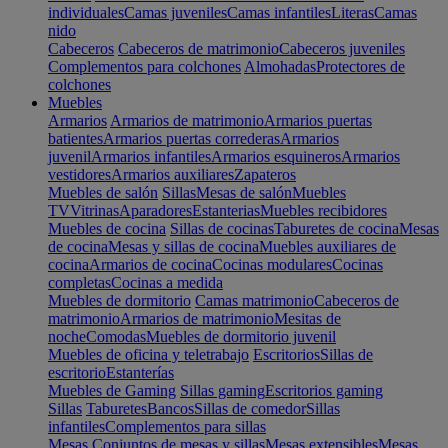
individuales
Camas juveniles
Camas infantiles
Literas
Camas
nido
Cabeceros
Cabeceros de matrimonio
Cabeceros juveniles
Complementos para colchones
Almohadas
Protectores de
colchones
Muebles
Armarios
Armarios de matrimonio
Armarios puertas
batientes
Armarios puertas correderas
Armarios
juvenil
Armarios infantiles
Armarios esquineros
Armarios
vestidores
Armarios auxiliares
Zapateros
Muebles de salón
Sillas
Mesas de salón
Muebles
TV
Vitrinas
Aparadores
Estanterias
Muebles recibidores
Muebles de cocina
Sillas de cocinas
Taburetes de cocina
Mesas
de cocina
Mesas y sillas de cocina
Muebles auxiliares de
cocina
Armarios de cocina
Cocinas modulares
Cocinas
completas
Cocinas a medida
Muebles de dormitorio
Camas matrimonio
Cabeceros de
matrimonio
Armarios de matrimonio
Mesitas de
noche
Comodas
Muebles de dormitorio juvenil
Muebles de oficina y teletrabajo
Escritorios
Sillas de
escritorio
Estanterías
Muebles de Gaming
Sillas gaming
Escritorios gaming
Sillas
Taburetes
Bancos
Sillas de comedor
Sillas
infantiles
Complementos para sillas
Mesas
Conjuntos de mesas y sillas
Mesas extensibles
Mesas