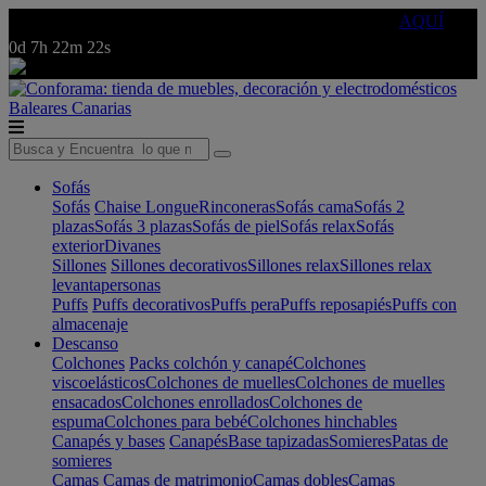
🔵Cambia tu electro con
-10% EXTRA
de descuento ☑️
AQUÍ
0d
7h
22m
22s
Baleares
Canarias
Sofás
Sofás
Chaise Longue
Rinconeras
Sofás cama
Sofás 2
plazas
Sofás 3 plazas
Sofás de piel
Sofás relax
Sofás
exterior
Divanes
Sillones
Sillones decorativos
Sillones relax
Sillones relax
levantapersonas
Puffs
Puffs decorativos
Puffs pera
Puffs reposapiés
Puffs con
almacenaje
Descanso
Colchones
Packs colchón y canapé
Colchones
viscoelásticos
Colchones de muelles
Colchones de muelles
ensacados
Colchones enrollados
Colchones de
espuma
Colchones para bebé
Colchones hinchables
Canapés y bases
Canapés
Base tapizadas
Somieres
Patas de
somieres
Camas
Camas de matrimonio
Camas dobles
Camas