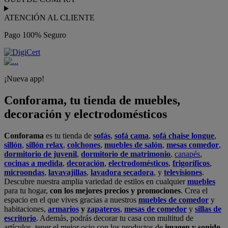
ATENCIÓN AL CLIENTE
Pago 100% Seguro
¡Nueva app!
Conforama, tu tienda de muebles,
decoración y electrodomésticos
Conforama
es tu tienda de
sofás
,
sofá cama
,
sofá chaise longue
,
sillón
,
sillón relax
,
colchones
,
muebles de salón
,
mesas comedor
,
dormitorio de juvenil
,
dormitorio de matrimonio
,
canapés
,
cocinas a medida
,
decoración
,
electrodomésticos
,
frigoríficos
,
microondas
,
lavavajillas
,
lavadora secadora
, y
televisiones
.
Descubre nuestra amplia variedad de estilos en cualquier
muebles
para tu hogar,
con los mejores precios y promociones
. Crea el
espacio en el que vives gracias a nuestros
muebles de comedor
y
habitaciones,
armarios
y
zapateros
,
mesas de comedor
y
sillas de
escritorio
. Además, podrás decorar tu casa con multitud de
artículos, tener el mejor ocio con los productos de
imagen y sonido