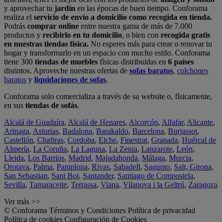
y aprovechar tu
jardín
en las épocas de buen tiempo. Conforama
realiza el
servicio de envío a domicilio como recogida en tienda.
Podrás
comprar online
entre nuestra gama de más de 7.000
productos y
recibirlo en tu domicilio
, o bien con
recogida gratis
en nuestras tiendas física.
No esperes más para crear o renovar tu
hogar y transformarlo en un espacio con mucho estilo. Conforama
tiene 300
tiendas de muebles
físicas distribuidas en
6 países
distintos. Aproveche nuestras ofertas de
sofas baratos
,
colchones
baratos
y
liquidaciones de sofas
.
Conforama solo comercializa a través de su website o, físicamente,
en sus
tiendas de sofás
.
Alcalá de Guadaíra
,
Alcalá de Henares
,
Alcorcón
,
Alfafar
,
Alicante
,
Arinaga
,
Asturias
,
Badalona
,
Barakaldo
,
Barcelona
,
Burjassot
,
Castellón
,
Chafiras
,
Cordoba
,
Elche
,
Finestrat
,
Granada
,
Huércal de
Almería
,
La Coruña
,
La Laguna
,
La Zenia
,
Lanzarote
,
León
,
Lleida
,
Los Barrios
,
Madrid
,
Majadahonda
,
Málaga
,
Murcia
,
Orotava
,
Palma
,
Pamplona
,
Rivas
,
Sabadell
,
Sagunto
,
Salt, Girona
,
San Sebastian
,
Sant Boi
,
Santander
,
Santiago de Compostela
,
Sevilla
,
Tamaraceite
,
Terrassa
,
Viana
,
Vilanova i la Geltrú
,
Zaragoza
Ver más >>
© Conforama
Términos y Condiciones
Política de privacidad
Política de cookies
Configuración de Cookies