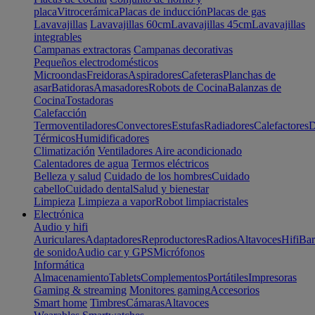
placa
Vitrocerámica
Placas de inducción
Placas de gas
Lavavajillas
Lavavajillas 60cm
Lavavajillas 45cm
Lavavajillas
integrables
Campanas extractoras
Campanas decorativas
Pequeños electrodomésticos
Microondas
Freidoras
Aspiradores
Cafeteras
Planchas de
asar
Batidoras
Amasadores
Robots de Cocina
Balanzas de
Cocina
Tostadoras
Calefacción
Termoventiladores
Convectores
Estufas
Radiadores
Calefactores
D
Térmicos
Humidificadores
Climatización
Ventiladores
Aire acondicionado
Calentadores de agua
Termos eléctricos
Belleza y salud
Cuidado de los hombres
Cuidado
cabello
Cuidado dental
Salud y bienestar
Limpieza
Limpieza a vapor
Robot limpiacristales
Electrónica
Audio y hifi
Auriculares
Adaptadores
Reproductores
Radios
Altavoces
Hifi
Bar
de sonido
Audio car y GPS
Micrófonos
Informática
Almacenamiento
Tablets
Complementos
Portátiles
Impresoras
Gaming & streaming
Monitores gaming
Accesorios
Smart home
Timbres
Cámaras
Altavoces