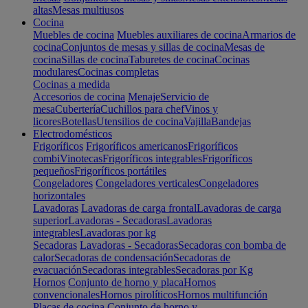
altas
Mesas multiusos
Cocina
Muebles de cocina
Muebles auxiliares de cocina
Armarios de
cocina
Conjuntos de mesas y sillas de cocina
Mesas de
cocina
Sillas de cocina
Taburetes de cocina
Cocinas
modulares
Cocinas completas
Cocinas a medida
Accesorios de cocina
Menaje
Servicio de
mesa
Cubertería
Cuchillos para chef
Vinos y
licores
Botellas
Utensilios de cocina
Vajilla
Bandejas
Electrodomésticos
Frigoríficos
Frigoríficos americanos
Frigoríficos
combi
Vinotecas
Frigoríficos integrables
Frigoríficos
pequeños
Frigoríficos portátiles
Congeladores
Congeladores verticales
Congeladores
horizontales
Lavadoras
Lavadoras de carga frontal
Lavadoras de carga
superior
Lavadoras - Secadoras
Lavadoras
integrables
Lavadoras por kg
Secadoras
Lavadoras - Secadoras
Secadoras con bomba de
calor
Secadoras de condensación
Secadoras de
evacuación
Secadoras integrables
Secadoras por Kg
Hornos
Conjunto de horno y placa
Hornos
convencionales
Hornos pirolíticos
Hornos multifunción
Placas de cocina
Conjunto de horno y