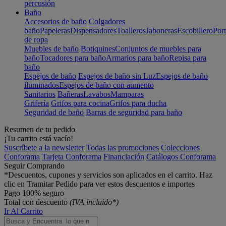
percusión
Baño
Accesorios de baño
Colgadores
baño
Papeleras
Dispensadores
Toalleros
Jaboneras
Escobillero
Port
de ropa
Muebles de baño
Botiquines
Conjuntos de muebles para
baño
Tocadores para baño
Armarios para baño
Repisa para
baño
Espejos de baño
Espejos de baño sin Luz
Espejos de baño
iluminados
Espejos de baño con aumento
Sanitarios
Bañeras
Lavabos
Mamparas
Grifería
Grifos para cocina
Grifos para ducha
Seguridad de baño
Barras de seguridad para baño
Resumen de tu pedido
¡Tu carrito está vacío!
Suscríbete a la newsletter
Todas las promociones
Colecciones
Conforama
Tarjeta Conforama
Financiación
Catálogos Conforama
Seguir Comprando
*Descuentos, cupones y servicios son aplicados en el carrito. Haz
clic en Tramitar Pedido para ver estos descuentos e importes
Pago 100% seguro
Total con descuento
(IVA incluido*)
Ir Al Carrito