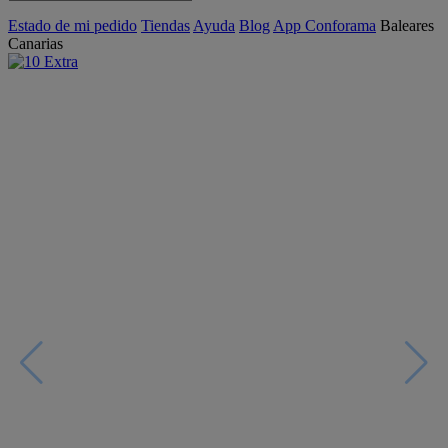
Estado de mi pedido
Tiendas
Ayuda
Blog
App Conforama
Baleares
Canarias