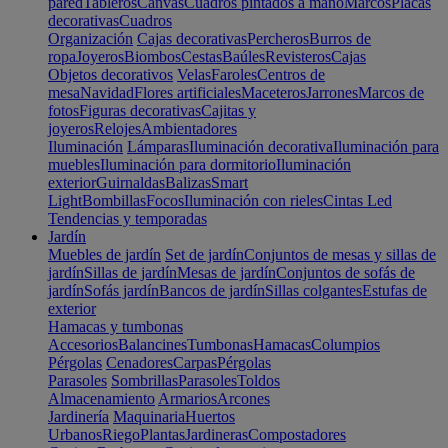
pared
Tableros
Canvas
Cuadros pintados a mano
Marcos
Placas
decorativas
Cuadros
Organización
Cajas decorativas
Percheros
Burros de
ropa
Joyeros
Biombos
Cestas
Baúles
Revisteros
Cajas
Objetos decorativos
Velas
Faroles
Centros de
mesa
Navidad
Flores artificiales
Maceteros
Jarrones
Marcos de
fotos
Figuras decorativas
Cajitas y
joyeros
Relojes
Ambientadores
Iluminación
Lámparas
Iluminación decorativa
Iluminación para
muebles
Iluminación para dormitorio
Iluminación
exterior
Guirnaldas
Balizas
Smart
Light
Bombillas
Focos
Iluminación con rieles
Cintas Led
Tendencias y temporadas
Jardín
Muebles de jardín
Set de jardín
Conjuntos de mesas y sillas de
jardín
Sillas de jardín
Mesas de jardín
Conjuntos de sofás de
jardín
Sofás jardín
Bancos de jardín
Sillas colgantes
Estufas de
exterior
Hamacas y tumbonas
Accesorios
Balancines
Tumbonas
Hamacas
Columpios
Pérgolas
Cenadores
Carpas
Pérgolas
Parasoles
Sombrillas
Parasoles
Toldos
Almacenamiento
Armarios
Arcones
Jardinería
Maquinaria
Huertos
Urbanos
Riego
Plantas
Jardineras
Compostadores