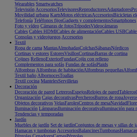
Wearables
Smartwatches
Televisión
Accesorios
Televisores
Reproductores
Adaptadores
Pr
Movilidad urbana
Karts
Motos eléctricas
Accesorios
Bicicletas el
Telefonía
Teléfonos fijos
Gadgets y complementos
Smartphones
Foto y vídeo
Cámaras de fotos
Trípodes
Videocámaras
Cables
Cables HDMI
Cables de alimentación
Cables USB
Cable
Consolas y videojuegos
Accesorios
Textil
Ropa de cama
Mantas
Almohadas
Colchas
Sábanas
Nórdicos
Cortinas y estores
Estores
Visillos
Cortinas
Barras de cortina
Cojines
Relleno
Exterior
Fundas
Cojín con relleno
Complementos para sofás
Fundas de sofás
Plaids
Alfombras
Alfombras de habitación
Alfombras pequeñas
Alfomb
Textil baño
Albornoces
Toallas
Textil cocina
Manteles
Servilletas
Decoración
Decoración de pared
Letreros
Espejos
Relojes de pared
Tableros
Organización
Cajas decorativas
Percheros
Burros de ropa
Joyero
Objetos decorativos
Velas
Faroles
Centros de mesa
Navidad
Flore
Iluminación
Lámparas
Iluminación decorativa
Iluminación para 
Tendencias y temporadas
Jardín
Muebles de jardín
Set de jardín
Conjuntos de mesas y sillas de j
Hamacas y tumbonas
Accesorios
Balancines
Tumbonas
Hamaca
Pérgolas
Cenadores
Carpas
Pérgolas