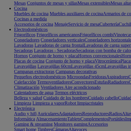
Mesas
Conjuntos de mesas y sillas
Mesas extensibles
Mesas alta
Cocina
Muebles de cocina
Muebles auxiliares de cocina
Armarios de co
Cocinas a medida
Accesorios de cocina
Menaje
Servicio de mesa
Cubertería
Cuchil
Electrodomésticos
Frigoríficos
Frigoríficos americanos
Frigoríficos combi
Vinoteca
Congeladores
Congeladores verticales
Congeladores horizontal
Lavadoras
Lavadoras de carga frontal
Lavadoras de carga super
Secadoras
Lavadoras - Secadoras
Secadoras con bomba de calo
Hornos
Conjunto de horno y placa
Hornos convencionales
Horno
Placas de cocina
Conjunto de horno y placa
Vitrocerámica
Placa
Lavavajillas
Lavavajillas 60cm
Lavavajillas 45cm
Lavavajillas i
Campanas extractoras
Campanas decorativas
Pequeños electrodomésticos
Microondas
Freidoras
Aspiradores
C
Calefacción
Termoventiladores
Convectores
Estufas
Radiadores
C
Climatización
Ventiladores
Aire acondicionado
Calentadores de agua
Termos eléctricos
Belleza y salud
Cuidado de los hombres
Cuidado cabello
Cuidad
Limpieza
Limpieza a vapor
Robot limpiacristales
Electrónica
Audio y hifi
Auriculares
Adaptadores
Reproductores
Radios
Alta
Informática
Almacenamiento
Tablets
Complementos
Portátiles
Im
Gaming & streaming
Monitores gaming
Accesorios
Smart home
Timbres
Cámaras
Altavoces