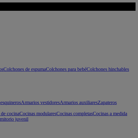
os
Colchones de espuma
Colchones para bebé
Colchones hinchables
esquineros
Armarios vestidores
Armarios auxiliares
Zapateros
 de cocina
Cocinas modulares
Cocinas completas
Cocinas a medida
mitorio juvenil