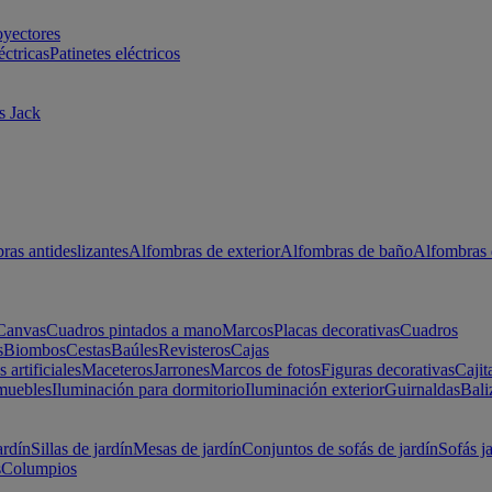
oyectores
éctricas
Patinetes eléctricos
s Jack
ras antideslizantes
Alfombras de exterior
Alfombras de baño
Alfombras 
Canvas
Cuadros pintados a mano
Marcos
Placas decorativas
Cuadros
s
Biombos
Cestas
Baúles
Revisteros
Cajas
s artificiales
Maceteros
Jarrones
Marcos de fotos
Figuras decorativas
Cajit
muebles
Iluminación para dormitorio
Iluminación exterior
Guirnaldas
Bali
ardín
Sillas de jardín
Mesas de jardín
Conjuntos de sofás de jardín
Sofás j
s
Columpios