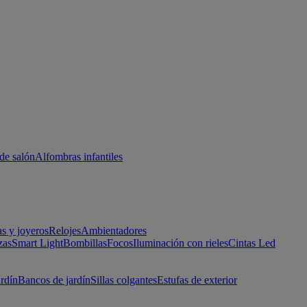
de salón
Alfombras infantiles
as y joyeros
Relojes
Ambientadores
zas
Smart Light
Bombillas
Focos
Iluminación con rieles
Cintas Led
ardín
Bancos de jardín
Sillas colgantes
Estufas de exterior