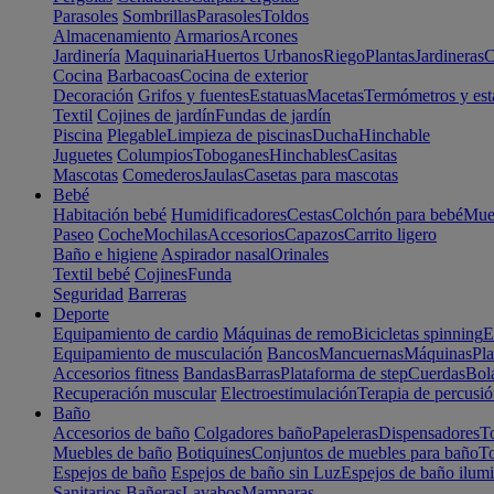
Parasoles
Sombrillas
Parasoles
Toldos
Almacenamiento
Armarios
Arcones
Jardinería
Maquinaria
Huertos Urbanos
Riego
Plantas
Jardineras
C
Cocina
Barbacoas
Cocina de exterior
Decoración
Grifos y fuentes
Estatuas
Macetas
Termómetros y est
Textil
Cojines de jardín
Fundas de jardín
Piscina
Plegable
Limpieza de piscinas
Ducha
Hinchable
Juguetes
Columpios
Toboganes
Hinchables
Casitas
Mascotas
Comederos
Jaulas
Casetas para mascotas
Bebé
Habitación bebé
Humidificadores
Cestas
Colchón para bebé
Mueb
Paseo
Coche
Mochilas
Accesorios
Capazos
Carrito ligero
Baño e higiene
Aspirador nasal
Orinales
Textil bebé
Cojines
Funda
Seguridad
Barreras
Deporte
Equipamiento de cardio
Máquinas de remo
Bicicletas spinning
E
Equipamiento de musculación
Bancos
Mancuernas
Máquinas
Pla
Accesorios fitness
Bandas
Barras
Plataforma de step
Cuerdas
Bola
Recuperación muscular
Electroestimulación
Terapia de percusi
Baño
Accesorios de baño
Colgadores baño
Papeleras
Dispensadores
To
Muebles de baño
Botiquines
Conjuntos de muebles para baño
To
Espejos de baño
Espejos de baño sin Luz
Espejos de baño ilum
Sanitarios
Bañeras
Lavabos
Mamparas