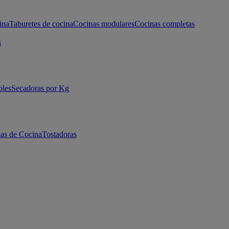
ina
Taburetes de cocina
Cocinas modulares
Cocinas completas
s
bles
Secadoras por Kg
as de Cocina
Tostadoras