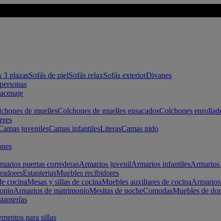
s 3 plazas
Sofás de piel
Sofás relax
Sofás exterior
Divanes
apersonas
macenaje
chones de muelles
Colchones de muelles ensacados
Colchones enrollad
eres
Camas juveniles
Camas infantiles
Literas
Camas nido
ones
marios puertas correderas
Armarios juvenil
Armarios infantiles
Armarios 
radores
Estanterias
Muebles recibidores
e cocina
Mesas y sillas de cocina
Muebles auxiliares de cocina
Armarios
onio
Armarios de matrimonio
Mesitas de noche
Comodas
Muebles de dor
tanterías
entos para sillas