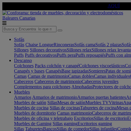
🔵Cambia tu electro con
-10% EXTRA
de descuento ☑️
AQUÍ
Baleares
Canarias
Sofás
Sofás
Chaise Longue
Rinconeras
Sofás cama
Sofás 2 plazas
Sofá
Sillones
Sillones decorativos
Sillones relax
Sillones relax levant
Puffs
Puffs decorativos
Puffs pera
Puffs reposapiés
Puffs con al
Descanso
Colchones
Packs colchón y canapé
Colchones viscoelásticos
Col
Canapés y bases
Canapés
Base tapizadas
Somieres
Patas de somi
Camas
Camas de matrimonio
Camas dobles
Camas individuales
Cabeceros
Cabeceros de matrimonio
Cabeceros juveniles
Complementos para colchones
Almohadas
Protectores de colch
Muebles
Armarios
Armarios de matrimonio
Armarios puertas batientes
Ar
Muebles de salón
Sillas
Mesas de salón
Muebles TV
Vitrinas
Apa
Muebles de cocina
Sillas de cocinas
Taburetes de cocina
Mesas d
Muebles de dormitorio
Camas matrimonio
Cabeceros de matrim
Muebles de oficina y teletrabajo
Escritorios
Sillas de escritorio
Es
Muebles de Gaming
Sillas gaming
Escritorios gaming
Sillas
Taburetes
Bancos
Sillas de comedor
Sillas infantiles
Complem