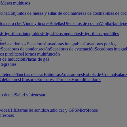
s
Mesas multiusos
cina
Conjuntos de mesas y sillas de cocina
Mesas de cocina
Sillas de coc
los para chef
Vinos y licores
Botellas
Utensilios de cocina
Vajilla
Bandeja
s
Frigoríficos integrables
Frigoríficos pequeños
Frigoríficos portátiles
es
ior
Lavadoras - Secadoras
Lavadoras integrables
Lavadoras por kg
r
Secadoras de condensación
Secadoras de evacuación
Secadoras integra
s pirolíticos
Hornos multifunción
s de inducción
Placas de gas
ntegrables
afeteras
Planchas de asar
Batidoras
Amasadores
Robots de Cocina
Balanz
alefactores
Difusores
Emisores Térmicos
Humidificadores
o dental
Salud y bienestar
voces
Hifi
Barras de sonido
Audio car y GPS
Micrófonos
presoras