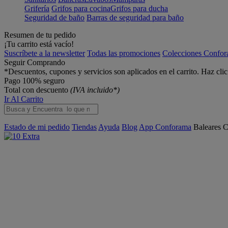
Grifería
Grifos para cocina
Grifos para ducha
Seguridad de baño
Barras de seguridad para baño
Resumen de tu pedido
¡Tu carrito está vacío!
Suscríbete a la newsletter
Todas las promociones
Colecciones Confo
Seguir Comprando
*Descuentos, cupones y servicios son aplicados en el carrito. Haz cli
Pago 100% seguro
Total con descuento
(IVA incluido*)
Ir Al Carrito
Estado de mi pedido
Tiendas
Ayuda
Blog
App Conforama
Baleares
C