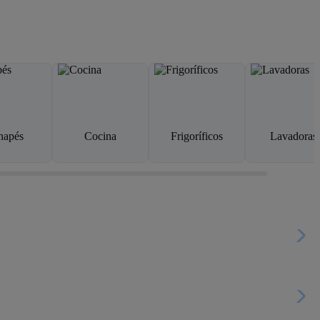
napés
Cocina
Frigoríficos
Lavadoras