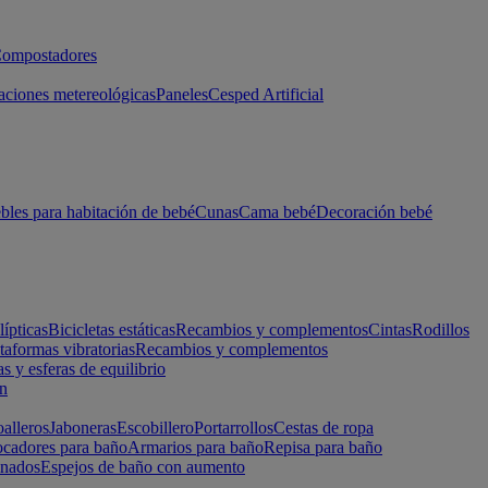
ompostadores
aciones metereológicas
Paneles
Cesped Artificial
les para habitación de bebé
Cunas
Cama bebé
Decoración bebé
lípticas
Bicicletas estáticas
Recambios y complementos
Cintas
Rodillos
taformas vibratorias
Recambios y complementos
s y esferas de equilibrio
ón
alleros
Jaboneras
Escobillero
Portarrollos
Cestas de ropa
cadores para baño
Armarios para baño
Repisa para baño
inados
Espejos de baño con aumento