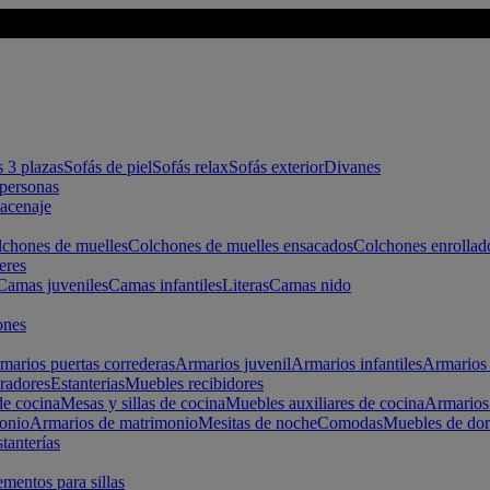
s 3 plazas
Sofás de piel
Sofás relax
Sofás exterior
Divanes
apersonas
macenaje
chones de muelles
Colchones de muelles ensacados
Colchones enrollad
eres
Camas juveniles
Camas infantiles
Literas
Camas nido
ones
marios puertas correderas
Armarios juvenil
Armarios infantiles
Armarios 
radores
Estanterias
Muebles recibidores
e cocina
Mesas y sillas de cocina
Muebles auxiliares de cocina
Armarios
onio
Armarios de matrimonio
Mesitas de noche
Comodas
Muebles de dor
tanterías
entos para sillas