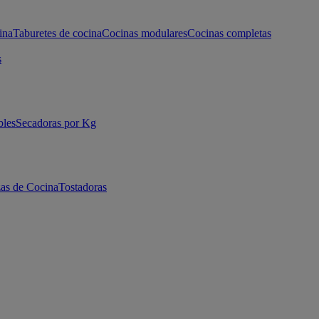
ina
Taburetes de cocina
Cocinas modulares
Cocinas completas
s
bles
Secadoras por Kg
as de Cocina
Tostadoras