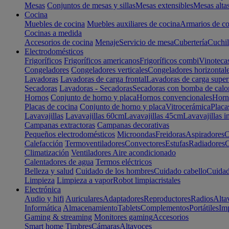
Mesas
Conjuntos de mesas y sillas
Mesas extensibles
Mesas alta
Cocina
Muebles de cocina
Muebles auxiliares de cocina
Armarios de co
Cocinas a medida
Accesorios de cocina
Menaje
Servicio de mesa
Cubertería
Cuchil
Electrodomésticos
Frigoríficos
Frigoríficos americanos
Frigoríficos combi
Vinoteca
Congeladores
Congeladores verticales
Congeladores horizontal
Lavadoras
Lavadoras de carga frontal
Lavadoras de carga super
Secadoras
Lavadoras - Secadoras
Secadoras con bomba de calo
Hornos
Conjunto de horno y placa
Hornos convencionales
Horno
Placas de cocina
Conjunto de horno y placa
Vitrocerámica
Placa
Lavavajillas
Lavavajillas 60cm
Lavavajillas 45cm
Lavavajillas i
Campanas extractoras
Campanas decorativas
Pequeños electrodomésticos
Microondas
Freidoras
Aspiradores
C
Calefacción
Termoventiladores
Convectores
Estufas
Radiadores
C
Climatización
Ventiladores
Aire acondicionado
Calentadores de agua
Termos eléctricos
Belleza y salud
Cuidado de los hombres
Cuidado cabello
Cuidad
Limpieza
Limpieza a vapor
Robot limpiacristales
Electrónica
Audio y hifi
Auriculares
Adaptadores
Reproductores
Radios
Alta
Informática
Almacenamiento
Tablets
Complementos
Portátiles
Im
Gaming & streaming
Monitores gaming
Accesorios
Smart home
Timbres
Cámaras
Altavoces