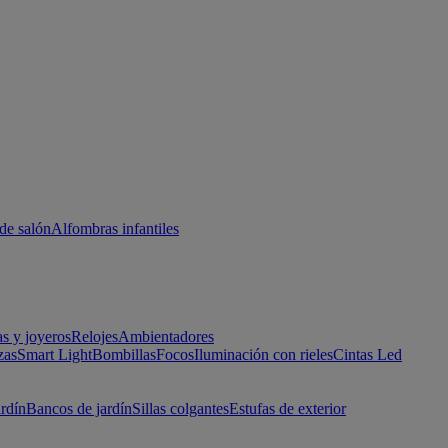
de salón
Alfombras infantiles
as y joyeros
Relojes
Ambientadores
zas
Smart Light
Bombillas
Focos
Iluminación con rieles
Cintas Led
ardín
Bancos de jardín
Sillas colgantes
Estufas de exterior