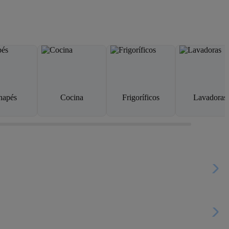
napés
Cocina
Frigoríficos
Lavadoras