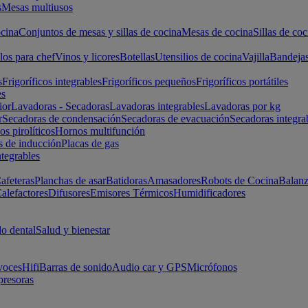
s
Mesas multiusos
cina
Conjuntos de mesas y sillas de cocina
Mesas de cocina
Sillas de coc
los para chef
Vinos y licores
Botellas
Utensilios de cocina
Vajilla
Bandeja
s
Frigoríficos integrables
Frigoríficos pequeños
Frigoríficos portátiles
es
ior
Lavadoras - Secadoras
Lavadoras integrables
Lavadoras por kg
r
Secadoras de condensación
Secadoras de evacuación
Secadoras integra
s pirolíticos
Hornos multifunción
s de inducción
Placas de gas
ntegrables
afeteras
Planchas de asar
Batidoras
Amasadores
Robots de Cocina
Balanz
alefactores
Difusores
Emisores Térmicos
Humidificadores
o dental
Salud y bienestar
voces
Hifi
Barras de sonido
Audio car y GPS
Micrófonos
presoras