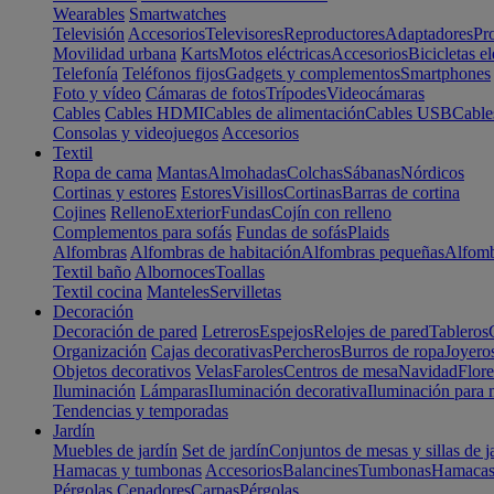
Wearables
Smartwatches
Televisión
Accesorios
Televisores
Reproductores
Adaptadores
Pr
Movilidad urbana
Karts
Motos eléctricas
Accesorios
Bicicletas el
Telefonía
Teléfonos fijos
Gadgets y complementos
Smartphones
Foto y vídeo
Cámaras de fotos
Trípodes
Videocámaras
Cables
Cables HDMI
Cables de alimentación
Cables USB
Cable
Consolas y videojuegos
Accesorios
Textil
Ropa de cama
Mantas
Almohadas
Colchas
Sábanas
Nórdicos
Cortinas y estores
Estores
Visillos
Cortinas
Barras de cortina
Cojines
Relleno
Exterior
Fundas
Cojín con relleno
Complementos para sofás
Fundas de sofás
Plaids
Alfombras
Alfombras de habitación
Alfombras pequeñas
Alfomb
Textil baño
Albornoces
Toallas
Textil cocina
Manteles
Servilletas
Decoración
Decoración de pared
Letreros
Espejos
Relojes de pared
Tableros
Organización
Cajas decorativas
Percheros
Burros de ropa
Joyero
Objetos decorativos
Velas
Faroles
Centros de mesa
Navidad
Flore
Iluminación
Lámparas
Iluminación decorativa
Iluminación para 
Tendencias y temporadas
Jardín
Muebles de jardín
Set de jardín
Conjuntos de mesas y sillas de j
Hamacas y tumbonas
Accesorios
Balancines
Tumbonas
Hamaca
Pérgolas
Cenadores
Carpas
Pérgolas