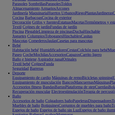
Parasoles
Sombrillas
Parasoles
Toldos
Almacenamiento
Armarios
Arcones
Jardinería
Maquinaria
Huertos Urbanos
Riego
Plantas
Jardineras
C
Cocina
Barbacoas
Cocina de exterior
Decoración
Grifos y fuentes
Estatuas
Macetas
Termómetros y est
Textil
Cojines de jardín
Fundas de jardín
Piscina
Plegable
Limpieza de piscinas
Ducha
Hinchable
Juguetes
Columpios
Toboganes
Hinchables
Casitas
Mascotas
Comederos
Jaulas
Casetas para mascotas
Bebé
Habitación bebé
Humidificadores
Cestas
Colchón para bebé
Mueb
Paseo
Coche
Mochilas
Accesorios
Capazos
Carrito ligero
Baño e higiene
Aspirador nasal
Orinales
Textil bebé
Cojines
Funda
Seguridad
Barreras
Deporte
Equipamiento de cardio
Máquinas de remo
Bicicletas spinning
E
Equipamiento de musculación
Bancos
Mancuernas
Máquinas
Pla
Accesorios fitness
Bandas
Barras
Plataforma de step
Cuerdas
Bola
Recuperación muscular
Electroestimulación
Terapia de percusi
Baño
Accesorios de baño
Colgadores baño
Papeleras
Dispensadores
To
Muebles de baño
Botiquines
Conjuntos de muebles para baño
To
Espejos de baño
Espejos de baño sin Luz
Espejos de baño ilum
Sanitarios
Bañeras
Lavabos
Mamparas