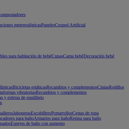
ompostadores
aciones metereológicas
Paneles
Cesped Artificial
les para habitación de bebé
Cunas
Cama bebé
Decoración bebé
lípticas
Bicicletas estáticas
Recambios y complementos
Cintas
Rodillos
taformas vibratorias
Recambios y complementos
s y esferas de equilibrio
ón
alleros
Jaboneras
Escobillero
Portarrollos
Cestas de ropa
cadores para baño
Armarios para baño
Repisa para baño
inados
Espejos de baño con aumento