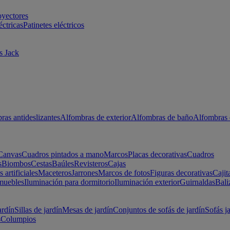
oyectores
éctricas
Patinetes eléctricos
s Jack
ras antideslizantes
Alfombras de exterior
Alfombras de baño
Alfombras 
Canvas
Cuadros pintados a mano
Marcos
Placas decorativas
Cuadros
s
Biombos
Cestas
Baúles
Revisteros
Cajas
s artificiales
Maceteros
Jarrones
Marcos de fotos
Figuras decorativas
Cajit
muebles
Iluminación para dormitorio
Iluminación exterior
Guirnaldas
Bali
ardín
Sillas de jardín
Mesas de jardín
Conjuntos de sofás de jardín
Sofás j
s
Columpios