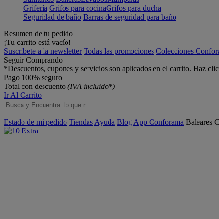
Grifería
Grifos para cocina
Grifos para ducha
Seguridad de baño
Barras de seguridad para baño
Resumen de tu pedido
¡Tu carrito está vacío!
Suscríbete a la newsletter
Todas las promociones
Colecciones Confo
Seguir Comprando
*Descuentos, cupones y servicios son aplicados en el carrito. Haz cli
Pago 100% seguro
Total con descuento
(IVA incluido*)
Ir Al Carrito
Estado de mi pedido
Tiendas
Ayuda
Blog
App Conforama
Baleares
C