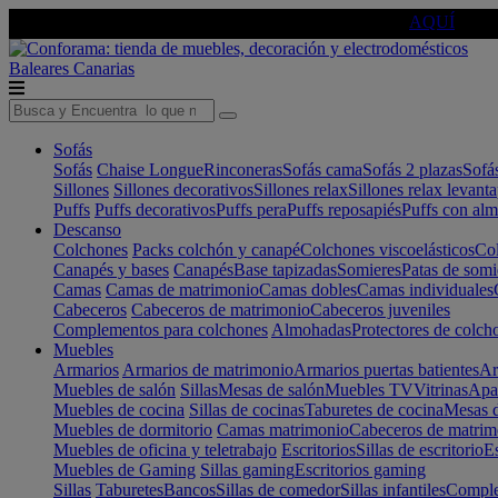
🔵Cambia tu electro con
-10% EXTRA
de descuento ☑️
AQUÍ
Baleares
Canarias
Sofás
Sofás
Chaise Longue
Rinconeras
Sofás cama
Sofás 2 plazas
Sofá
Sillones
Sillones decorativos
Sillones relax
Sillones relax levant
Puffs
Puffs decorativos
Puffs pera
Puffs reposapiés
Puffs con al
Descanso
Colchones
Packs colchón y canapé
Colchones viscoelásticos
Col
Canapés y bases
Canapés
Base tapizadas
Somieres
Patas de somi
Camas
Camas de matrimonio
Camas dobles
Camas individuales
Cabeceros
Cabeceros de matrimonio
Cabeceros juveniles
Complementos para colchones
Almohadas
Protectores de colch
Muebles
Armarios
Armarios de matrimonio
Armarios puertas batientes
Ar
Muebles de salón
Sillas
Mesas de salón
Muebles TV
Vitrinas
Apa
Muebles de cocina
Sillas de cocinas
Taburetes de cocina
Mesas d
Muebles de dormitorio
Camas matrimonio
Cabeceros de matrim
Muebles de oficina y teletrabajo
Escritorios
Sillas de escritorio
Es
Muebles de Gaming
Sillas gaming
Escritorios gaming
Sillas
Taburetes
Bancos
Sillas de comedor
Sillas infantiles
Complem