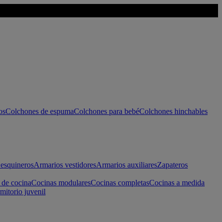
os
Colchones de espuma
Colchones para bebé
Colchones hinchables
esquineros
Armarios vestidores
Armarios auxiliares
Zapateros
 de cocina
Cocinas modulares
Cocinas completas
Cocinas a medida
mitorio juvenil