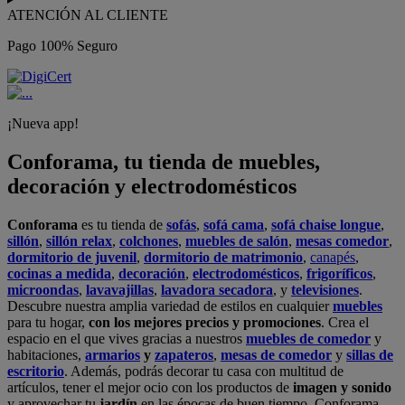
ATENCIÓN AL CLIENTE
Pago 100% Seguro
¡Nueva app!
Conforama, tu tienda de muebles,
decoración y electrodomésticos
Conforama
es tu tienda de
sofás
,
sofá cama
,
sofá chaise longue
,
sillón
,
sillón relax
,
colchones
,
muebles de salón
,
mesas comedor
,
dormitorio de juvenil
,
dormitorio de matrimonio
,
canapés
,
cocinas a medida
,
decoración
,
electrodomésticos
,
frigoríficos
,
microondas
,
lavavajillas
,
lavadora secadora
, y
televisiones
.
Descubre nuestra amplia variedad de estilos en cualquier
muebles
para tu hogar,
con los mejores precios y promociones
. Crea el
espacio en el que vives gracias a nuestros
muebles de comedor
y
habitaciones,
armarios
y
zapateros
,
mesas de comedor
y
sillas de
escritorio
. Además, podrás decorar tu casa con multitud de
artículos, tener el mejor ocio con los productos de
imagen y sonido
y aprovechar tu
jardín
en las épocas de buen tiempo. Conforama