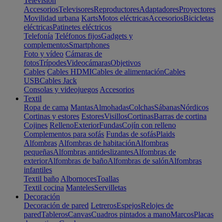
Televisión
Accesorios
Televisores
Reproductores
Adaptadores
Proyectores
Movilidad urbana
Karts
Motos eléctricas
Accesorios
Bicicletas
eléctricas
Patinetes eléctricos
Telefonía
Teléfonos fijos
Gadgets y
complementos
Smartphones
Foto y vídeo
Cámaras de
fotos
Trípodes
Videocámaras
Objetivos
Cables
Cables HDMI
Cables de alimentación
Cables
USB
Cables Jack
Consolas y videojuegos
Accesorios
Textil
Ropa de cama
Mantas
Almohadas
Colchas
Sábanas
Nórdicos
Cortinas y estores
Estores
Visillos
Cortinas
Barras de cortina
Cojines
Relleno
Exterior
Fundas
Cojín con relleno
Complementos para sofás
Fundas de sofás
Plaids
Alfombras
Alfombras de habitación
Alfombras
pequeñas
Alfombras antideslizantes
Alfombras de
exterior
Alfombras de baño
Alfombras de salón
Alfombras
infantiles
Textil baño
Albornoces
Toallas
Textil cocina
Manteles
Servilletas
Decoración
Decoración de pared
Letreros
Espejos
Relojes de
pared
Tableros
Canvas
Cuadros pintados a mano
Marcos
Placas