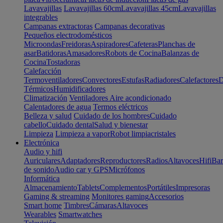
Lavavajillas
Lavavajillas 60cm
Lavavajillas 45cm
Lavavajillas
integrables
Campanas extractoras
Campanas decorativas
Pequeños electrodomésticos
Microondas
Freidoras
Aspiradores
Cafeteras
Planchas de
asar
Batidoras
Amasadores
Robots de Cocina
Balanzas de
Cocina
Tostadoras
Calefacción
Termoventiladores
Convectores
Estufas
Radiadores
Calefactores
D
Térmicos
Humidificadores
Climatización
Ventiladores
Aire acondicionado
Calentadores de agua
Termos eléctricos
Belleza y salud
Cuidado de los hombres
Cuidado
cabello
Cuidado dental
Salud y bienestar
Limpieza
Limpieza a vapor
Robot limpiacristales
Electrónica
Audio y hifi
Auriculares
Adaptadores
Reproductores
Radios
Altavoces
Hifi
Bar
de sonido
Audio car y GPS
Micrófonos
Informática
Almacenamiento
Tablets
Complementos
Portátiles
Impresoras
Gaming & streaming
Monitores gaming
Accesorios
Smart home
Timbres
Cámaras
Altavoces
Wearables
Smartwatches