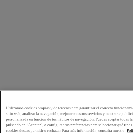
Utilizamos cookies propias y de terceros para garantizar el correcto funcionami
sitio web, analizar la navegación, mejorar nuestros servicios y mostrarte public
personalizada en función de tus hábitos de navegación. Puedes aceptar todas la
pulsando en “Aceptar”, o configurar tus preferencias para seleccionar qué tipos
cookies deseas permitir o rechazar. Para más información, consulta nuestra
Pol