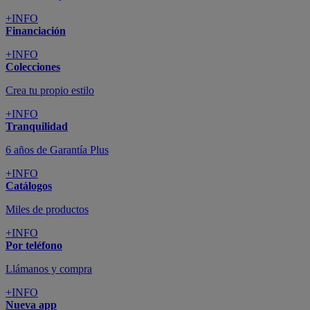
+INFO
Financiación
+INFO
Colecciones
Crea tu propio estilo
+INFO
Tranquilidad
6 años de Garantía Plus
+INFO
Catálogos
Miles de productos
+INFO
Por teléfono
Llámanos y compra
+INFO
Nueva app