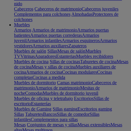
nido
Cabeceros
Cabeceros de matrimonio
Cabeceros juveniles
Complementos para colchones
Almohadas
Protectores de
colchones
Muebles
Armarios
Armarios de matrimonio
Armarios puertas
batientes
Armarios puertas correderas
Armarios
juvenil
Armarios infantiles
Armarios esquineros
Armarios
vestidores
Armarios auxiliares
Zapateros
Muebles de salón
Sillas
Mesas de salón
Muebles
TV
Vitrinas
Aparadores
Estanterias
Muebles recibidores
Muebles de cocina
Sillas de cocinas
Taburetes de cocina
Mesas
de cocina
Mesas y sillas de cocina
Muebles auxiliares de
cocina
Armarios de cocina
Cocinas modulares
Cocinas
completas
Cocinas a medida
Muebles de dormitorio
Camas matrimonio
Cabeceros de
matrimonio
Armarios de matrimonio
Mesitas de
noche
Comodas
Muebles de dormitorio juvenil
Muebles de oficina y teletrabajo
Escritorios
Sillas de
escritorio
Estanterías
Muebles de Gaming
Sillas gaming
Escritorios gaming
Sillas
Taburetes
Bancos
Sillas de comedor
Sillas
infantiles
Complementos para sillas
Mesas
Conjuntos de mesas y sillas
Mesas extensibles
Mesas
altas
Mesas multiusos