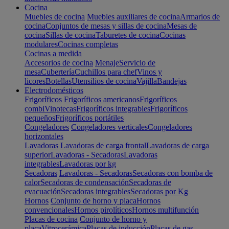
Cocina
Muebles de cocina
Muebles auxiliares de cocina
Armarios de
cocina
Conjuntos de mesas y sillas de cocina
Mesas de
cocina
Sillas de cocina
Taburetes de cocina
Cocinas
modulares
Cocinas completas
Cocinas a medida
Accesorios de cocina
Menaje
Servicio de
mesa
Cubertería
Cuchillos para chef
Vinos y
licores
Botellas
Utensilios de cocina
Vajilla
Bandejas
Electrodomésticos
Frigoríficos
Frigoríficos americanos
Frigoríficos
combi
Vinotecas
Frigoríficos integrables
Frigoríficos
pequeños
Frigoríficos portátiles
Congeladores
Congeladores verticales
Congeladores
horizontales
Lavadoras
Lavadoras de carga frontal
Lavadoras de carga
superior
Lavadoras - Secadoras
Lavadoras
integrables
Lavadoras por kg
Secadoras
Lavadoras - Secadoras
Secadoras con bomba de
calor
Secadoras de condensación
Secadoras de
evacuación
Secadoras integrables
Secadoras por Kg
Hornos
Conjunto de horno y placa
Hornos
convencionales
Hornos pirolíticos
Hornos multifunción
Placas de cocina
Conjunto de horno y
placa
Vitrocerámica
Placas de inducción
Placas de gas