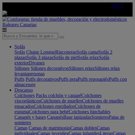
🔵Cambia tu electro con
-10% EXTRA
de descuento ☑️
AQUÍ
Baleares
Canarias
Sofás
Sofás
Chaise Longue
Rinconeras
Sofás cama
Sofás 2
plazas
Sofás 3 plazas
Sofás de piel
Sofás relax
Sofás
exterior
Divanes
Sillones
Sillones decorativos
Sillones relax
Sillones relax
levantapersonas
Puffs
Puffs decorativos
Puffs pera
Puffs reposapiés
Puffs con
almacenaje
Descanso
Colchones
Packs colchón y canapé
Colchones
viscoelásticos
Colchones de muelles
Colchones de muelles
ensacados
Colchones enrollados
Colchones de
espuma
Colchones para bebé
Colchones hinchables
Canapés y bases
Canapés
Base tapizadas
Somieres
Patas de
somieres
Camas
Camas de matrimonio
Camas dobles
Camas
individuales
Camas juveniles
Camas infantiles
Literas
Camas