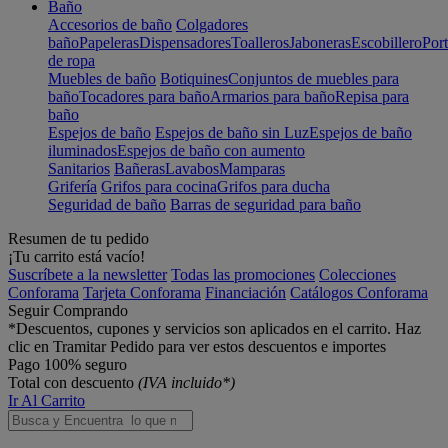
Baño
Accesorios de baño
Colgadores
baño
Papeleras
Dispensadores
Toalleros
Jaboneras
Escobillero
Port
de ropa
Muebles de baño
Botiquines
Conjuntos de muebles para
baño
Tocadores para baño
Armarios para baño
Repisa para
baño
Espejos de baño
Espejos de baño sin Luz
Espejos de baño
iluminados
Espejos de baño con aumento
Sanitarios
Bañeras
Lavabos
Mamparas
Grifería
Grifos para cocina
Grifos para ducha
Seguridad de baño
Barras de seguridad para baño
Resumen de tu pedido
¡Tu carrito está vacío!
Suscríbete a la newsletter
Todas las promociones
Colecciones
Conforama
Tarjeta Conforama
Financiación
Catálogos Conforama
Seguir Comprando
*Descuentos, cupones y servicios son aplicados en el carrito. Haz
clic en Tramitar Pedido para ver estos descuentos e importes
Pago 100% seguro
Total con descuento
(IVA incluido*)
Ir Al Carrito