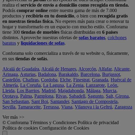
realiza el
servicio de envío a domicilio como recogida en tienda.
Podrás
comprar online
entre nuestra gama de más de 7.000
productos y
recibirlo en tu domicilio
, o bien con
recogida gratis
en nuestras tiendas física.
No esperes más para crear o renovar tu
hogar y transformarlo en un espacio con mucho estilo. Conforama
tiene 300
tiendas de muebles
físicas distribuidas en
6 países
distintos. Aproveche nuestras ofertas de
sofas baratos
,
colchones
baratos
y
liquidaciones de sofas
.
Conforama solo comercializa a través de su website o, físicamente,
en sus
tiendas de sofás
.
Alcalá de Guadaíra
,
Alcalá de Henares
,
Alcorcón
,
Alfafar
,
Alicante
,
Arinaga
,
Asturias
,
Badalona
,
Barakaldo
,
Barcelona
,
Burjassot
,
Castellón
,
Chafiras
,
Cordoba
,
Elche
,
Finestrat
,
Granada
,
Huércal de
Almería
,
La Coruña
,
La Laguna
,
La Zenia
,
Lanzarote
,
León
,
Lleida
,
Los Barrios
,
Madrid
,
Majadahonda
,
Málaga
,
Murcia
,
Orotava
,
Palma
,
Pamplona
,
Rivas
,
Sabadell
,
Sagunto
,
Salt, Girona
,
San Sebastian
,
Sant Boi
,
Santander
,
Santiago de Compostela
,
Sevilla
,
Tamaraceite
,
Terrassa
,
Viana
,
Vilanova i la Geltrú
,
Zaragoza
Ver más >>
© Conforama
Términos y Condiciones
Política de privacidad
Política de cookies
Configuración de Cookies