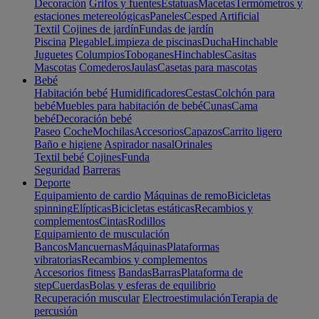
Decoración
Grifos y fuentes
Estatuas
Macetas
Termómetros y
estaciones metereológicas
Paneles
Cesped Artificial
Textil
Cojines de jardín
Fundas de jardín
Piscina
Plegable
Limpieza de piscinas
Ducha
Hinchable
Juguetes
Columpios
Toboganes
Hinchables
Casitas
Mascotas
Comederos
Jaulas
Casetas para mascotas
Bebé
Habitación bebé
Humidificadores
Cestas
Colchón para
bebé
Muebles para habitación de bebé
Cunas
Cama
bebé
Decoración bebé
Paseo
Coche
Mochilas
Accesorios
Capazos
Carrito ligero
Baño e higiene
Aspirador nasal
Orinales
Textil bebé
Cojines
Funda
Seguridad
Barreras
Deporte
Equipamiento de cardio
Máquinas de remo
Bicicletas
spinning
Elípticas
Bicicletas estáticas
Recambios y
complementos
Cintas
Rodillos
Equipamiento de musculación
Bancos
Mancuernas
Máquinas
Plataformas
vibratorias
Recambios y complementos
Accesorios fitness
Bandas
Barras
Plataforma de
step
Cuerdas
Bolas y esferas de equilibrio
Recuperación muscular
Electroestimulación
Terapia de
percusión