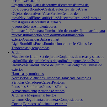
decorativas
Cuadros
Organización
Cajas decorativas
Percheros
Burros de
ropa
Joyeros
Biombos
Cestas
Baúles
Revisteros
Cajas
Objetos decorativos
Velas
Faroles
Centros de
mesa
Navidad
Flores artificiales
Maceteros
Jarrones
Marcos de
fotos
Figuras decorativas
Cajitas y
joyeros
Relojes
Ambientadores
Iluminación
Lámparas
Iluminación decorativa
Iluminación para
muebles
Iluminación para dormitorio
Iluminación
exterior
Guirnaldas
Balizas
Smart
Light
Bombillas
Focos
Iluminación con rieles
Cintas Led
Tendencias y temporadas
Jardín
Muebles de jardín
Set de jardín
Conjuntos de mesas y sillas de
jardín
Sillas de jardín
Mesas de jardín
Conjuntos de sofás de
jardín
Sofás jardín
Bancos de jardín
Sillas colgantes
Estufas de
exterior
Hamacas y tumbonas
Accesorios
Balancines
Tumbonas
Hamacas
Columpios
Pérgolas
Cenadores
Carpas
Pérgolas
Parasoles
Sombrillas
Parasoles
Toldos
Almacenamiento
Armarios
Arcones
Jardinería
Maquinaria
Huertos
Urbanos
Riego
Plantas
Jardineras
Compostadores
Cocina
Barbacoas
Cocina de exterior