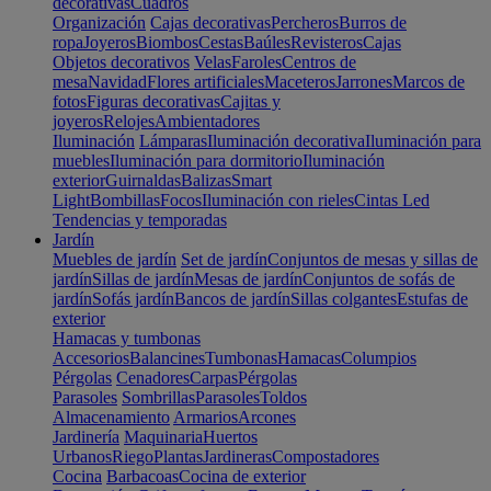
decorativas
Cuadros
Organización
Cajas decorativas
Percheros
Burros de
ropa
Joyeros
Biombos
Cestas
Baúles
Revisteros
Cajas
Objetos decorativos
Velas
Faroles
Centros de
mesa
Navidad
Flores artificiales
Maceteros
Jarrones
Marcos de
fotos
Figuras decorativas
Cajitas y
joyeros
Relojes
Ambientadores
Iluminación
Lámparas
Iluminación decorativa
Iluminación para
muebles
Iluminación para dormitorio
Iluminación
exterior
Guirnaldas
Balizas
Smart
Light
Bombillas
Focos
Iluminación con rieles
Cintas Led
Tendencias y temporadas
Jardín
Muebles de jardín
Set de jardín
Conjuntos de mesas y sillas de
jardín
Sillas de jardín
Mesas de jardín
Conjuntos de sofás de
jardín
Sofás jardín
Bancos de jardín
Sillas colgantes
Estufas de
exterior
Hamacas y tumbonas
Accesorios
Balancines
Tumbonas
Hamacas
Columpios
Pérgolas
Cenadores
Carpas
Pérgolas
Parasoles
Sombrillas
Parasoles
Toldos
Almacenamiento
Armarios
Arcones
Jardinería
Maquinaria
Huertos
Urbanos
Riego
Plantas
Jardineras
Compostadores
Cocina
Barbacoas
Cocina de exterior