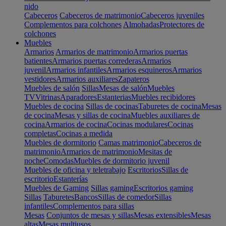
nido
Cabeceros
Cabeceros de matrimonio
Cabeceros juveniles
Complementos para colchones
Almohadas
Protectores de
colchones
Muebles
Armarios
Armarios de matrimonio
Armarios puertas
batientes
Armarios puertas correderas
Armarios
juvenil
Armarios infantiles
Armarios esquineros
Armarios
vestidores
Armarios auxiliares
Zapateros
Muebles de salón
Sillas
Mesas de salón
Muebles
TV
Vitrinas
Aparadores
Estanterias
Muebles recibidores
Muebles de cocina
Sillas de cocinas
Taburetes de cocina
Mesas
de cocina
Mesas y sillas de cocina
Muebles auxiliares de
cocina
Armarios de cocina
Cocinas modulares
Cocinas
completas
Cocinas a medida
Muebles de dormitorio
Camas matrimonio
Cabeceros de
matrimonio
Armarios de matrimonio
Mesitas de
noche
Comodas
Muebles de dormitorio juvenil
Muebles de oficina y teletrabajo
Escritorios
Sillas de
escritorio
Estanterías
Muebles de Gaming
Sillas gaming
Escritorios gaming
Sillas
Taburetes
Bancos
Sillas de comedor
Sillas
infantiles
Complementos para sillas
Mesas
Conjuntos de mesas y sillas
Mesas extensibles
Mesas
altas
Mesas multiusos