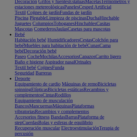
Decoración
Grifos y fuentes
Estatuas
Macetas
Termómetros y
estaciones metereológicas
Paneles
Cesped Artificial
Textil
Cojines de jardín
Fundas de jardín
Piscina
Plegable
Limpieza de piscinas
Ducha
Hinchable
Juguetes
Columpios
Toboganes
Hinchables
Casitas
Mascotas
Comederos
Jaulas
Casetas para mascotas
Bebé
Habitación bebé
Humidificadores
Cestas
Colchón para
bebé
Muebles para habitación de bebé
Cunas
Cama
bebé
Decoración bebé
Paseo
Coche
Mochilas
Accesorios
Capazos
Carrito ligero
Baño e higiene
Aspirador nasal
Orinales
Textil bebé
Cojines
Funda
Seguridad
Barreras
Deporte
Equipamiento de cardio
Máquinas de remo
Bicicletas
spinning
Elípticas
Bicicletas estáticas
Recambios y
complementos
Cintas
Rodillos
Equipamiento de musculación
Bancos
Mancuernas
Máquinas
Plataformas
vibratorias
Recambios y complementos
Accesorios fitness
Bandas
Barras
Plataforma de
step
Cuerdas
Bolas y esferas de equilibrio
Recuperación muscular
Electroestimulación
Terapia de
percusión