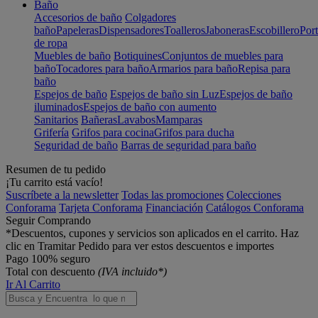
Baño
Accesorios de baño
Colgadores
baño
Papeleras
Dispensadores
Toalleros
Jaboneras
Escobillero
Port
de ropa
Muebles de baño
Botiquines
Conjuntos de muebles para
baño
Tocadores para baño
Armarios para baño
Repisa para
baño
Espejos de baño
Espejos de baño sin Luz
Espejos de baño
iluminados
Espejos de baño con aumento
Sanitarios
Bañeras
Lavabos
Mamparas
Grifería
Grifos para cocina
Grifos para ducha
Seguridad de baño
Barras de seguridad para baño
Resumen de tu pedido
¡Tu carrito está vacío!
Suscríbete a la newsletter
Todas las promociones
Colecciones
Conforama
Tarjeta Conforama
Financiación
Catálogos Conforama
Seguir Comprando
*Descuentos, cupones y servicios son aplicados en el carrito. Haz
clic en Tramitar Pedido para ver estos descuentos e importes
Pago 100% seguro
Total con descuento
(IVA incluido*)
Ir Al Carrito