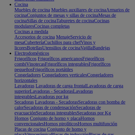
Cocina
Muebles de cocina
Muebles auxiliares de cocina
Armarios de
cocina
Conjuntos de mesas y sillas de cocina
Mesas de
cocina
Sillas de cocina
Taburetes de cocina
Cocinas
modulares
Cocinas completas
Cocinas a medida
Accesorios de cocina
Menaje
Servicio de
mesa
Cubertería
Cuchillos para chef
Vinos y
licores
Botellas
Utensilios de cocina
Vajilla
Bandejas
Electrodomésticos
Frigoríficos
Frigoríficos americanos
Frigoríficos
combi
Vinotecas
Frigoríficos integrables
Frigoríficos
pequeños
Frigoríficos portátiles
Congeladores
Congeladores verticales
Congeladores
horizontales
Lavadoras
Lavadoras de carga frontal
Lavadoras de carga
superior
Lavadoras - Secadoras
Lavadoras
integrables
Lavadoras por kg
Secadoras
Lavadoras - Secadoras
Secadoras con bomba de
calor
Secadoras de condensación
Secadoras de
evacuación
Secadoras integrables
Secadoras por Kg
Hornos
Conjunto de horno y placa
Hornos
convencionales
Hornos pirolíticos
Hornos multifunción
Placas de cocina
Conjunto de horno y
placa
Vitrocerámica
Placas de inducción
Placas de gas