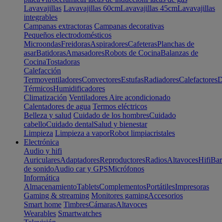
Lavavajillas
Lavavajillas 60cm
Lavavajillas 45cm
Lavavajillas
integrables
Campanas extractoras
Campanas decorativas
Pequeños electrodomésticos
Microondas
Freidoras
Aspiradores
Cafeteras
Planchas de
asar
Batidoras
Amasadores
Robots de Cocina
Balanzas de
Cocina
Tostadoras
Calefacción
Termoventiladores
Convectores
Estufas
Radiadores
Calefactores
D
Térmicos
Humidificadores
Climatización
Ventiladores
Aire acondicionado
Calentadores de agua
Termos eléctricos
Belleza y salud
Cuidado de los hombres
Cuidado
cabello
Cuidado dental
Salud y bienestar
Limpieza
Limpieza a vapor
Robot limpiacristales
Electrónica
Audio y hifi
Auriculares
Adaptadores
Reproductores
Radios
Altavoces
Hifi
Bar
de sonido
Audio car y GPS
Micrófonos
Informática
Almacenamiento
Tablets
Complementos
Portátiles
Impresoras
Gaming & streaming
Monitores gaming
Accesorios
Smart home
Timbres
Cámaras
Altavoces
Wearables
Smartwatches