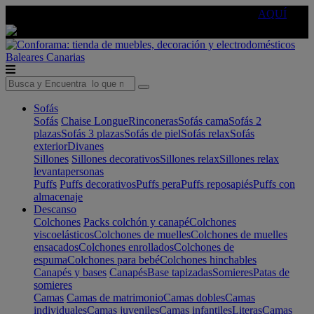
🔵Cambia tu electro con
-10% EXTRA
de descuento ☑️
AQUÍ
Baleares
Canarias
Sofás
Sofás
Chaise Longue
Rinconeras
Sofás cama
Sofás 2
plazas
Sofás 3 plazas
Sofás de piel
Sofás relax
Sofás
exterior
Divanes
Sillones
Sillones decorativos
Sillones relax
Sillones relax
levantapersonas
Puffs
Puffs decorativos
Puffs pera
Puffs reposapiés
Puffs con
almacenaje
Descanso
Colchones
Packs colchón y canapé
Colchones
viscoelásticos
Colchones de muelles
Colchones de muelles
ensacados
Colchones enrollados
Colchones de
espuma
Colchones para bebé
Colchones hinchables
Canapés y bases
Canapés
Base tapizadas
Somieres
Patas de
somieres
Camas
Camas de matrimonio
Camas dobles
Camas
individuales
Camas juveniles
Camas infantiles
Literas
Camas