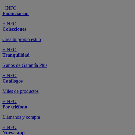
+INFO
Financiación
+INFO
Colecciones
Crea tu propio estilo
+INFO
Tranquilidad
6 años de Garantía Plus
+INFO
Catálogos
Miles de productos
+INFO
Por teléfono
Llámanos y compra
+INFO
Nueva app