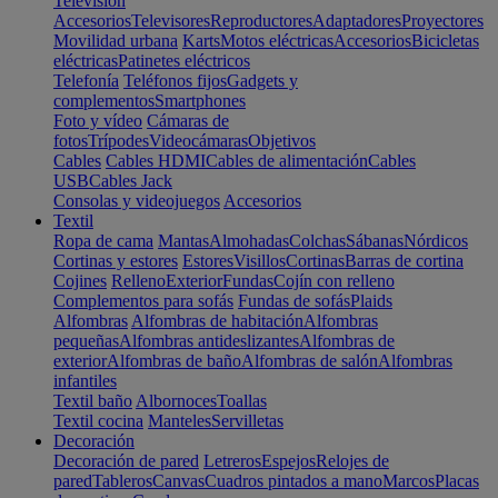
Televisión
Accesorios
Televisores
Reproductores
Adaptadores
Proyectores
Movilidad urbana
Karts
Motos eléctricas
Accesorios
Bicicletas
eléctricas
Patinetes eléctricos
Telefonía
Teléfonos fijos
Gadgets y
complementos
Smartphones
Foto y vídeo
Cámaras de
fotos
Trípodes
Videocámaras
Objetivos
Cables
Cables HDMI
Cables de alimentación
Cables
USB
Cables Jack
Consolas y videojuegos
Accesorios
Textil
Ropa de cama
Mantas
Almohadas
Colchas
Sábanas
Nórdicos
Cortinas y estores
Estores
Visillos
Cortinas
Barras de cortina
Cojines
Relleno
Exterior
Fundas
Cojín con relleno
Complementos para sofás
Fundas de sofás
Plaids
Alfombras
Alfombras de habitación
Alfombras
pequeñas
Alfombras antideslizantes
Alfombras de
exterior
Alfombras de baño
Alfombras de salón
Alfombras
infantiles
Textil baño
Albornoces
Toallas
Textil cocina
Manteles
Servilletas
Decoración
Decoración de pared
Letreros
Espejos
Relojes de
pared
Tableros
Canvas
Cuadros pintados a mano
Marcos
Placas