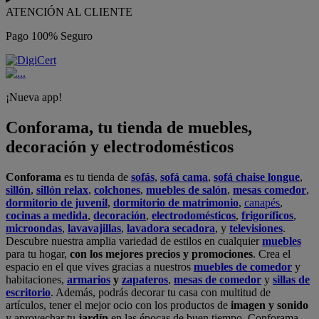
ATENCIÓN AL CLIENTE
Pago 100% Seguro
¡Nueva app!
Conforama, tu tienda de muebles,
decoración y electrodomésticos
Conforama
es tu tienda de
sofás
,
sofá cama
,
sofá chaise longue
,
sillón
,
sillón relax
,
colchones
,
muebles de salón
,
mesas comedor
,
dormitorio de juvenil
,
dormitorio de matrimonio
,
canapés
,
cocinas a medida
,
decoración
,
electrodomésticos
,
frigoríficos
,
microondas
,
lavavajillas
,
lavadora secadora
, y
televisiones
.
Descubre nuestra amplia variedad de estilos en cualquier
muebles
para tu hogar,
con los mejores precios y promociones
. Crea el
espacio en el que vives gracias a nuestros
muebles de comedor
y
habitaciones,
armarios
y
zapateros
,
mesas de comedor
y
sillas de
escritorio
. Además, podrás decorar tu casa con multitud de
artículos, tener el mejor ocio con los productos de
imagen y sonido
y aprovechar tu
jardín
en las épocas de buen tiempo. Conforama