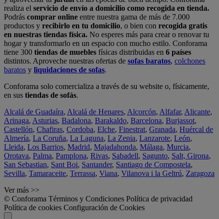
realiza el
servicio de envío a domicilio como recogida en tienda.
Podrás
comprar online
entre nuestra gama de más de 7.000
productos y
recibirlo en tu domicilio
, o bien con
recogida gratis
en nuestras tiendas física.
No esperes más para crear o renovar tu
hogar y transformarlo en un espacio con mucho estilo. Conforama
tiene 300
tiendas de muebles
físicas distribuidas en
6 países
distintos. Aproveche nuestras ofertas de
sofas baratos
,
colchones
baratos
y
liquidaciones de sofas
.
Conforama solo comercializa a través de su website o, físicamente,
en sus
tiendas de sofás
.
Alcalá de Guadaíra
,
Alcalá de Henares
,
Alcorcón
,
Alfafar
,
Alicante
,
Arinaga
,
Asturias
,
Badalona
,
Barakaldo
,
Barcelona
,
Burjassot
,
Castellón
,
Chafiras
,
Cordoba
,
Elche
,
Finestrat
,
Granada
,
Huércal de
Almería
,
La Coruña
,
La Laguna
,
La Zenia
,
Lanzarote
,
León
,
Lleida
,
Los Barrios
,
Madrid
,
Majadahonda
,
Málaga
,
Murcia
,
Orotava
,
Palma
,
Pamplona
,
Rivas
,
Sabadell
,
Sagunto
,
Salt, Girona
,
San Sebastian
,
Sant Boi
,
Santander
,
Santiago de Compostela
,
Sevilla
,
Tamaraceite
,
Terrassa
,
Viana
,
Vilanova i la Geltrú
,
Zaragoza
Ver más >>
© Conforama
Términos y Condiciones
Política de privacidad
Política de cookies
Configuración de Cookies