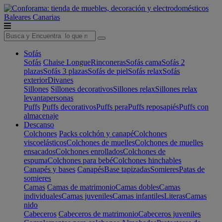
Baleares
Canarias
Sofás
Sofás
Chaise Longue
Rinconeras
Sofás cama
Sofás 2
plazas
Sofás 3 plazas
Sofás de piel
Sofás relax
Sofás
exterior
Divanes
Sillones
Sillones decorativos
Sillones relax
Sillones relax
levantapersonas
Puffs
Puffs decorativos
Puffs pera
Puffs reposapiés
Puffs con
almacenaje
Descanso
Colchones
Packs colchón y canapé
Colchones
viscoelásticos
Colchones de muelles
Colchones de muelles
ensacados
Colchones enrollados
Colchones de
espuma
Colchones para bebé
Colchones hinchables
Canapés y bases
Canapés
Base tapizadas
Somieres
Patas de
somieres
Camas
Camas de matrimonio
Camas dobles
Camas
individuales
Camas juveniles
Camas infantiles
Literas
Camas
nido
Cabeceros
Cabeceros de matrimonio
Cabeceros juveniles