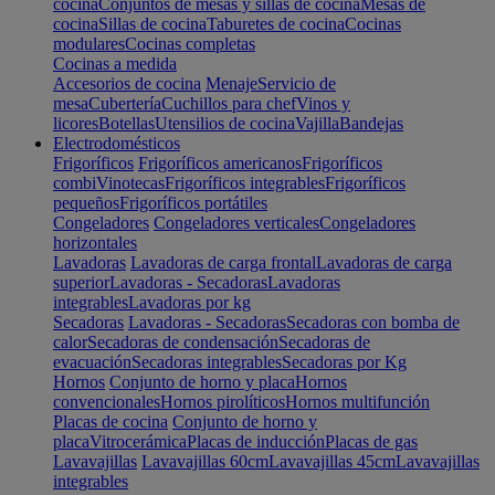
cocina
Conjuntos de mesas y sillas de cocina
Mesas de
cocina
Sillas de cocina
Taburetes de cocina
Cocinas
modulares
Cocinas completas
Cocinas a medida
Accesorios de cocina
Menaje
Servicio de
mesa
Cubertería
Cuchillos para chef
Vinos y
licores
Botellas
Utensilios de cocina
Vajilla
Bandejas
Electrodomésticos
Frigoríficos
Frigoríficos americanos
Frigoríficos
combi
Vinotecas
Frigoríficos integrables
Frigoríficos
pequeños
Frigoríficos portátiles
Congeladores
Congeladores verticales
Congeladores
horizontales
Lavadoras
Lavadoras de carga frontal
Lavadoras de carga
superior
Lavadoras - Secadoras
Lavadoras
integrables
Lavadoras por kg
Secadoras
Lavadoras - Secadoras
Secadoras con bomba de
calor
Secadoras de condensación
Secadoras de
evacuación
Secadoras integrables
Secadoras por Kg
Hornos
Conjunto de horno y placa
Hornos
convencionales
Hornos pirolíticos
Hornos multifunción
Placas de cocina
Conjunto de horno y
placa
Vitrocerámica
Placas de inducción
Placas de gas
Lavavajillas
Lavavajillas 60cm
Lavavajillas 45cm
Lavavajillas
integrables