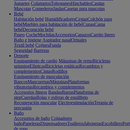
Juguetes
Columpios
Toboganes
Hinchables
Casitas
Mascotas
Comederos
Jaulas
Casetas para mascotas
Bebé
Habitación bebé
Humidificadores
Cestas
Colchón para
bebé
Muebles para habitación de bebé
Cunas
Cama
bebé
Decoración bebé
Paseo
Coche
Mochilas
Accesorios
Capazos
Carrito ligero
Baño e higiene
Aspirador nasal
Orinales
Textil bebé
Cojines
Funda
Seguridad
Barreras
Deporte
Equipamiento de cardio
Máquinas de remo
Bicicletas
spinning
Elípticas
Bicicletas estáticas
Recambios y
complementos
Cintas
Rodillos
Equipamiento de musculación
Bancos
Mancuernas
Máquinas
Plataformas
vibratorias
Recambios y complementos
Accesorios fitness
Bandas
Barras
Plataforma de
step
Cuerdas
Bolas y esferas de equilibrio
Recuperación muscular
Electroestimulación
Terapia de
percusión
Baño
Accesorios de baño
Colgadores
baño
Papeleras
Dispensadores
Toalleros
Jaboneras
Escobillero
Port
de ropa