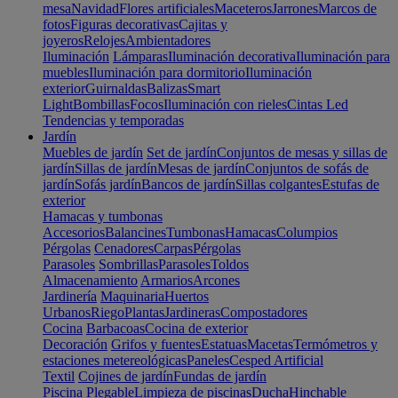
mesa
Navidad
Flores artificiales
Maceteros
Jarrones
Marcos de
fotos
Figuras decorativas
Cajitas y
joyeros
Relojes
Ambientadores
Iluminación
Lámparas
Iluminación decorativa
Iluminación para
muebles
Iluminación para dormitorio
Iluminación
exterior
Guirnaldas
Balizas
Smart
Light
Bombillas
Focos
Iluminación con rieles
Cintas Led
Tendencias y temporadas
Jardín
Muebles de jardín
Set de jardín
Conjuntos de mesas y sillas de
jardín
Sillas de jardín
Mesas de jardín
Conjuntos de sofás de
jardín
Sofás jardín
Bancos de jardín
Sillas colgantes
Estufas de
exterior
Hamacas y tumbonas
Accesorios
Balancines
Tumbonas
Hamacas
Columpios
Pérgolas
Cenadores
Carpas
Pérgolas
Parasoles
Sombrillas
Parasoles
Toldos
Almacenamiento
Armarios
Arcones
Jardinería
Maquinaria
Huertos
Urbanos
Riego
Plantas
Jardineras
Compostadores
Cocina
Barbacoas
Cocina de exterior
Decoración
Grifos y fuentes
Estatuas
Macetas
Termómetros y
estaciones metereológicas
Paneles
Cesped Artificial
Textil
Cojines de jardín
Fundas de jardín
Piscina
Plegable
Limpieza de piscinas
Ducha
Hinchable