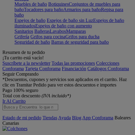
Muebles de baño
Botiquines
Conjuntos de muebles para
baño
Tocadores para baño
Armarios para baño
Repisa para
baño
Espejos de baño
Espejos de baño sin Luz
Espejos de baño
iluminados
Espejos de baño con aumento
Sanitarios
Bañeras
Lavabos
Mamparas
Grifería
Grifos para cocina
Grifos para ducha
Seguridad de baño
Barras de seguridad para baño
Resumen de tu pedido
¡Tu carrito está vacío!
Suscríbete a la newsletter
Todas las promociones
Colecciones
Conforama
Tarjeta Conforama
Financiación
Catálogos Conforama
Seguir Comprando
*Descuentos, cupones y servicios son aplicados en el carrito. Haz
clic en Tramitar Pedido para ver estos descuentos e importes
Pago 100% seguro
Total con descuento
(IVA incluido*)
Ir Al Carrito
Estado de mi pedido
Tiendas
Ayuda
Blog
App Conforama
Baleares
Canarias