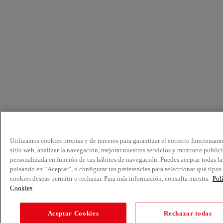
Utilizamos cookies propias y de terceros para garantizar el correcto funcionami
sitio web, analizar la navegación, mejorar nuestros servicios y mostrarte public
personalizada en función de tus hábitos de navegación. Puedes aceptar todas la
pulsando en “Aceptar”, o configurar tus preferencias para seleccionar qué tipos
cookies deseas permitir o rechazar. Para más información, consulta nuestra
Pol
Cookies
Aceptar Cookies
Rechazar todas