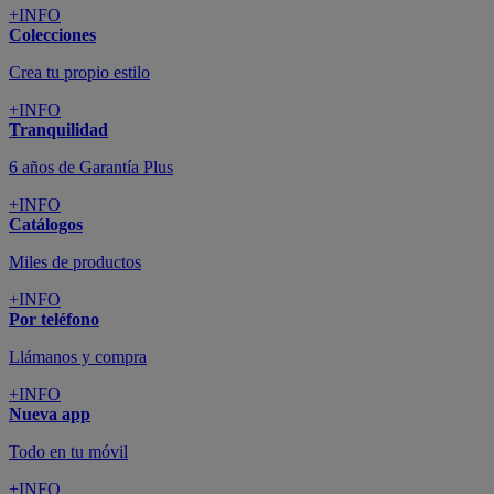
+INFO
Colecciones
Crea tu propio estilo
+INFO
Tranquilidad
6 años de Garantía Plus
+INFO
Catálogos
Miles de productos
+INFO
Por teléfono
Llámanos y compra
+INFO
Nueva app
Todo en tu móvil
+INFO