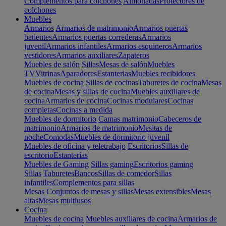
Complementos para colchones
Almohadas
Protectores de
colchones
Muebles
Armarios
Armarios de matrimonio
Armarios puertas
batientes
Armarios puertas correderas
Armarios
juvenil
Armarios infantiles
Armarios esquineros
Armarios
vestidores
Armarios auxiliares
Zapateros
Muebles de salón
Sillas
Mesas de salón
Muebles
TV
Vitrinas
Aparadores
Estanterias
Muebles recibidores
Muebles de cocina
Sillas de cocinas
Taburetes de cocina
Mesas
de cocina
Mesas y sillas de cocina
Muebles auxiliares de
cocina
Armarios de cocina
Cocinas modulares
Cocinas
completas
Cocinas a medida
Muebles de dormitorio
Camas matrimonio
Cabeceros de
matrimonio
Armarios de matrimonio
Mesitas de
noche
Comodas
Muebles de dormitorio juvenil
Muebles de oficina y teletrabajo
Escritorios
Sillas de
escritorio
Estanterías
Muebles de Gaming
Sillas gaming
Escritorios gaming
Sillas
Taburetes
Bancos
Sillas de comedor
Sillas
infantiles
Complementos para sillas
Mesas
Conjuntos de mesas y sillas
Mesas extensibles
Mesas
altas
Mesas multiusos
Cocina
Muebles de cocina
Muebles auxiliares de cocina
Armarios de