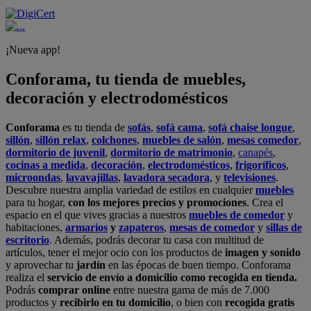
¡Nueva app!
Conforama, tu tienda de muebles,
decoración y electrodomésticos
Conforama
es tu tienda de
sofás
,
sofá cama
,
sofá chaise longue
,
sillón
,
sillón relax
,
colchones
,
muebles de salón
,
mesas comedor
,
dormitorio de juvenil
,
dormitorio de matrimonio
,
canapés
,
cocinas a medida
,
decoración
,
electrodomésticos
,
frigoríficos
,
microondas
,
lavavajillas
,
lavadora secadora
, y
televisiones
.
Descubre nuestra amplia variedad de estilos en cualquier
muebles
para tu hogar,
con los mejores precios y promociones
. Crea el
espacio en el que vives gracias a nuestros
muebles de comedor
y
habitaciones,
armarios
y
zapateros
,
mesas de comedor
y
sillas de
escritorio
. Además, podrás decorar tu casa con multitud de
artículos, tener el mejor ocio con los productos de
imagen y sonido
y aprovechar tu
jardín
en las épocas de buen tiempo. Conforama
realiza el
servicio de envío a domicilio como recogida en tienda.
Podrás
comprar online
entre nuestra gama de más de 7.000
productos y
recibirlo en tu domicilio
, o bien con
recogida gratis