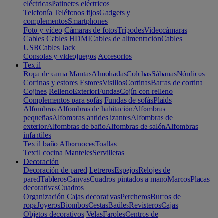
eléctricas
Patinetes eléctricos
Telefonía
Teléfonos fijos
Gadgets y
complementos
Smartphones
Foto y vídeo
Cámaras de fotos
Trípodes
Videocámaras
Cables
Cables HDMI
Cables de alimentación
Cables
USB
Cables Jack
Consolas y videojuegos
Accesorios
Textil
Ropa de cama
Mantas
Almohadas
Colchas
Sábanas
Nórdicos
Cortinas y estores
Estores
Visillos
Cortinas
Barras de cortina
Cojines
Relleno
Exterior
Fundas
Cojín con relleno
Complementos para sofás
Fundas de sofás
Plaids
Alfombras
Alfombras de habitación
Alfombras
pequeñas
Alfombras antideslizantes
Alfombras de
exterior
Alfombras de baño
Alfombras de salón
Alfombras
infantiles
Textil baño
Albornoces
Toallas
Textil cocina
Manteles
Servilletas
Decoración
Decoración de pared
Letreros
Espejos
Relojes de
pared
Tableros
Canvas
Cuadros pintados a mano
Marcos
Placas
decorativas
Cuadros
Organización
Cajas decorativas
Percheros
Burros de
ropa
Joyeros
Biombos
Cestas
Baúles
Revisteros
Cajas
Objetos decorativos
Velas
Faroles
Centros de