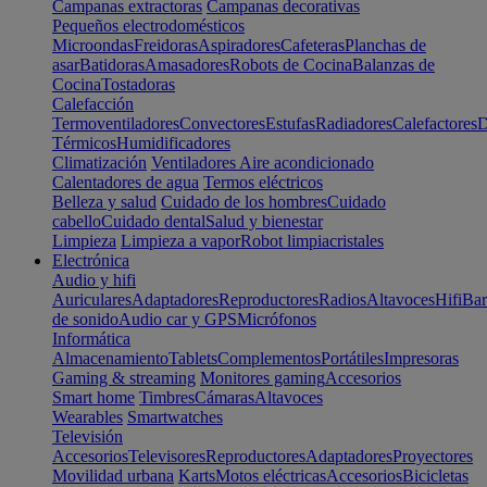
Campanas extractoras
Campanas decorativas
Pequeños electrodomésticos
Microondas
Freidoras
Aspiradores
Cafeteras
Planchas de
asar
Batidoras
Amasadores
Robots de Cocina
Balanzas de
Cocina
Tostadoras
Calefacción
Termoventiladores
Convectores
Estufas
Radiadores
Calefactores
D
Térmicos
Humidificadores
Climatización
Ventiladores
Aire acondicionado
Calentadores de agua
Termos eléctricos
Belleza y salud
Cuidado de los hombres
Cuidado
cabello
Cuidado dental
Salud y bienestar
Limpieza
Limpieza a vapor
Robot limpiacristales
Electrónica
Audio y hifi
Auriculares
Adaptadores
Reproductores
Radios
Altavoces
Hifi
Bar
de sonido
Audio car y GPS
Micrófonos
Informática
Almacenamiento
Tablets
Complementos
Portátiles
Impresoras
Gaming & streaming
Monitores gaming
Accesorios
Smart home
Timbres
Cámaras
Altavoces
Wearables
Smartwatches
Televisión
Accesorios
Televisores
Reproductores
Adaptadores
Proyectores
Movilidad urbana
Karts
Motos eléctricas
Accesorios
Bicicletas