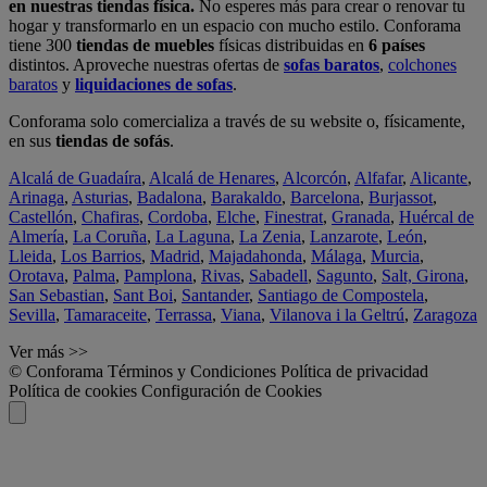
en nuestras tiendas física.
No esperes más para crear o renovar tu
hogar y transformarlo en un espacio con mucho estilo. Conforama
tiene 300
tiendas de muebles
físicas distribuidas en
6 países
distintos. Aproveche nuestras ofertas de
sofas baratos
,
colchones
baratos
y
liquidaciones de sofas
.
Conforama solo comercializa a través de su website o, físicamente,
en sus
tiendas de sofás
.
Alcalá de Guadaíra
,
Alcalá de Henares
,
Alcorcón
,
Alfafar
,
Alicante
,
Arinaga
,
Asturias
,
Badalona
,
Barakaldo
,
Barcelona
,
Burjassot
,
Castellón
,
Chafiras
,
Cordoba
,
Elche
,
Finestrat
,
Granada
,
Huércal de
Almería
,
La Coruña
,
La Laguna
,
La Zenia
,
Lanzarote
,
León
,
Lleida
,
Los Barrios
,
Madrid
,
Majadahonda
,
Málaga
,
Murcia
,
Orotava
,
Palma
,
Pamplona
,
Rivas
,
Sabadell
,
Sagunto
,
Salt, Girona
,
San Sebastian
,
Sant Boi
,
Santander
,
Santiago de Compostela
,
Sevilla
,
Tamaraceite
,
Terrassa
,
Viana
,
Vilanova i la Geltrú
,
Zaragoza
Ver más >>
© Conforama
Términos y Condiciones
Política de privacidad
Política de cookies
Configuración de Cookies