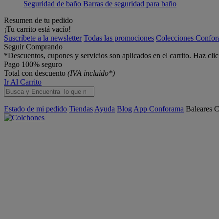
Seguridad de baño
Barras de seguridad para baño
Resumen de tu pedido
¡Tu carrito está vacío!
Suscríbete a la newsletter
Todas las promociones
Colecciones Confo
Seguir Comprando
*Descuentos, cupones y servicios son aplicados en el carrito. Haz cli
Pago 100% seguro
Total con descuento
(IVA incluido*)
Ir Al Carrito
Estado de mi pedido
Tiendas
Ayuda
Blog
App Conforama
Baleares
C