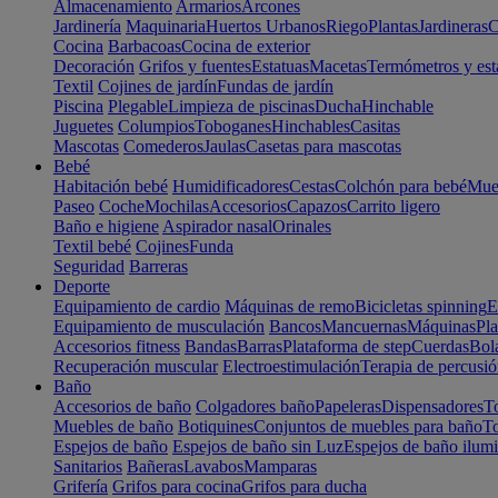
Almacenamiento
Armarios
Arcones
Jardinería
Maquinaria
Huertos Urbanos
Riego
Plantas
Jardineras
C
Cocina
Barbacoas
Cocina de exterior
Decoración
Grifos y fuentes
Estatuas
Macetas
Termómetros y est
Textil
Cojines de jardín
Fundas de jardín
Piscina
Plegable
Limpieza de piscinas
Ducha
Hinchable
Juguetes
Columpios
Toboganes
Hinchables
Casitas
Mascotas
Comederos
Jaulas
Casetas para mascotas
Bebé
Habitación bebé
Humidificadores
Cestas
Colchón para bebé
Mueb
Paseo
Coche
Mochilas
Accesorios
Capazos
Carrito ligero
Baño e higiene
Aspirador nasal
Orinales
Textil bebé
Cojines
Funda
Seguridad
Barreras
Deporte
Equipamiento de cardio
Máquinas de remo
Bicicletas spinning
E
Equipamiento de musculación
Bancos
Mancuernas
Máquinas
Pla
Accesorios fitness
Bandas
Barras
Plataforma de step
Cuerdas
Bola
Recuperación muscular
Electroestimulación
Terapia de percusi
Baño
Accesorios de baño
Colgadores baño
Papeleras
Dispensadores
To
Muebles de baño
Botiquines
Conjuntos de muebles para baño
To
Espejos de baño
Espejos de baño sin Luz
Espejos de baño ilum
Sanitarios
Bañeras
Lavabos
Mamparas
Grifería
Grifos para cocina
Grifos para ducha