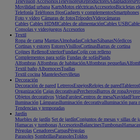
Televisión
Accesorios
Televisores
Reproductores
Adaptadores
Pr
Movilidad urbana
Karts
Motos eléctricas
Accesorios
Bicicletas el
Telefonía
Teléfonos fijos
Gadgets y complementos
Smartphones
Foto y vídeo
Cámaras de fotos
Trípodes
Videocámaras
Cables
Cables HDMI
Cables de alimentación
Cables USB
Cable
Consolas y videojuegos
Accesorios
Textil
Ropa de cama
Mantas
Almohadas
Colchas
Sábanas
Nórdicos
Cortinas y estores
Estores
Visillos
Cortinas
Barras de cortina
Cojines
Relleno
Exterior
Fundas
Cojín con relleno
Complementos para sofás
Fundas de sofás
Plaids
Alfombras
Alfombras de habitación
Alfombras pequeñas
Alfomb
Textil baño
Albornoces
Toallas
Textil cocina
Manteles
Servilletas
Decoración
Decoración de pared
Letreros
Espejos
Relojes de pared
Tableros
Organización
Cajas decorativas
Percheros
Burros de ropa
Joyero
Objetos decorativos
Velas
Faroles
Centros de mesa
Navidad
Flore
Iluminación
Lámparas
Iluminación decorativa
Iluminación para 
Tendencias y temporadas
Jardín
Muebles de jardín
Set de jardín
Conjuntos de mesas y sillas de j
Hamacas y tumbonas
Accesorios
Balancines
Tumbonas
Hamaca
Pérgolas
Cenadores
Carpas
Pérgolas
Parasoles
Sombrillas
Parasoles
Toldos