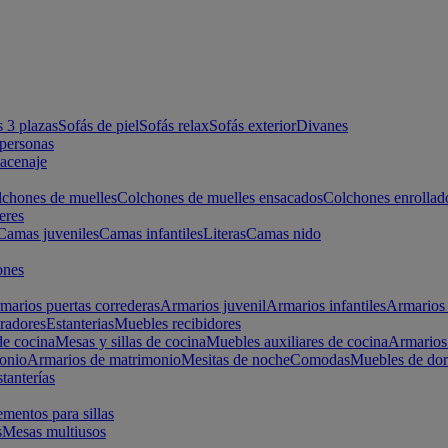
s 3 plazas
Sofás de piel
Sofás relax
Sofás exterior
Divanes
apersonas
macenaje
chones de muelles
Colchones de muelles ensacados
Colchones enrollad
eres
Camas juveniles
Camas infantiles
Literas
Camas nido
ones
marios puertas correderas
Armarios juvenil
Armarios infantiles
Armarios 
radores
Estanterias
Muebles recibidores
e cocina
Mesas y sillas de cocina
Muebles auxiliares de cocina
Armarios
onio
Armarios de matrimonio
Mesitas de noche
Comodas
Muebles de dor
tanterías
entos para sillas
s
Mesas multiusos