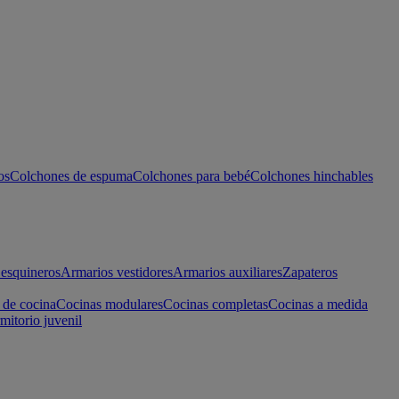
os
Colchones de espuma
Colchones para bebé
Colchones hinchables
esquineros
Armarios vestidores
Armarios auxiliares
Zapateros
 de cocina
Cocinas modulares
Cocinas completas
Cocinas a medida
mitorio juvenil