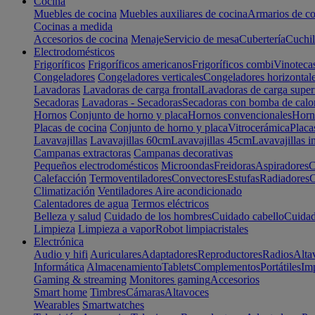
Cocina
Muebles de cocina
Muebles auxiliares de cocina
Armarios de co
Cocinas a medida
Accesorios de cocina
Menaje
Servicio de mesa
Cubertería
Cuchil
Electrodomésticos
Frigoríficos
Frigoríficos americanos
Frigoríficos combi
Vinoteca
Congeladores
Congeladores verticales
Congeladores horizontal
Lavadoras
Lavadoras de carga frontal
Lavadoras de carga super
Secadoras
Lavadoras - Secadoras
Secadoras con bomba de calo
Hornos
Conjunto de horno y placa
Hornos convencionales
Horno
Placas de cocina
Conjunto de horno y placa
Vitrocerámica
Placa
Lavavajillas
Lavavajillas 60cm
Lavavajillas 45cm
Lavavajillas i
Campanas extractoras
Campanas decorativas
Pequeños electrodomésticos
Microondas
Freidoras
Aspiradores
C
Calefacción
Termoventiladores
Convectores
Estufas
Radiadores
C
Climatización
Ventiladores
Aire acondicionado
Calentadores de agua
Termos eléctricos
Belleza y salud
Cuidado de los hombres
Cuidado cabello
Cuidad
Limpieza
Limpieza a vapor
Robot limpiacristales
Electrónica
Audio y hifi
Auriculares
Adaptadores
Reproductores
Radios
Alta
Informática
Almacenamiento
Tablets
Complementos
Portátiles
Im
Gaming & streaming
Monitores gaming
Accesorios
Smart home
Timbres
Cámaras
Altavoces
Wearables
Smartwatches