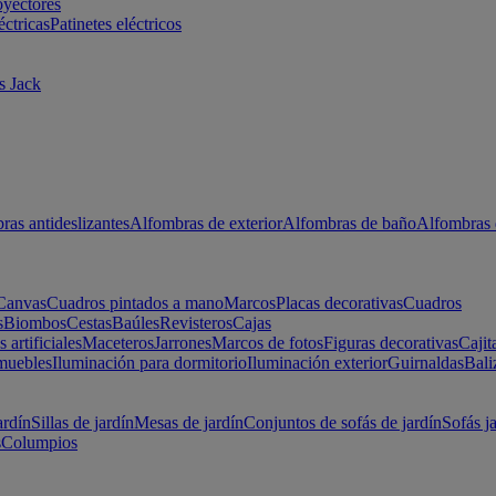
oyectores
éctricas
Patinetes eléctricos
s Jack
ras antideslizantes
Alfombras de exterior
Alfombras de baño
Alfombras 
Canvas
Cuadros pintados a mano
Marcos
Placas decorativas
Cuadros
s
Biombos
Cestas
Baúles
Revisteros
Cajas
s artificiales
Maceteros
Jarrones
Marcos de fotos
Figuras decorativas
Cajit
muebles
Iluminación para dormitorio
Iluminación exterior
Guirnaldas
Bali
ardín
Sillas de jardín
Mesas de jardín
Conjuntos de sofás de jardín
Sofás j
s
Columpios