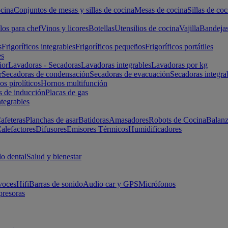
cina
Conjuntos de mesas y sillas de cocina
Mesas de cocina
Sillas de coc
los para chef
Vinos y licores
Botellas
Utensilios de cocina
Vajilla
Bandeja
s
Frigoríficos integrables
Frigoríficos pequeños
Frigoríficos portátiles
es
ior
Lavadoras - Secadoras
Lavadoras integrables
Lavadoras por kg
r
Secadoras de condensación
Secadoras de evacuación
Secadoras integra
s pirolíticos
Hornos multifunción
s de inducción
Placas de gas
ntegrables
afeteras
Planchas de asar
Batidoras
Amasadores
Robots de Cocina
Balanz
alefactores
Difusores
Emisores Térmicos
Humidificadores
o dental
Salud y bienestar
voces
Hifi
Barras de sonido
Audio car y GPS
Micrófonos
presoras