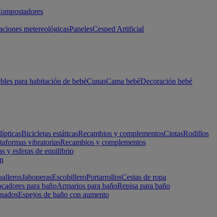
ompostadores
aciones metereológicas
Paneles
Cesped Artificial
les para habitación de bebé
Cunas
Cama bebé
Decoración bebé
lípticas
Bicicletas estáticas
Recambios y complementos
Cintas
Rodillos
taformas vibratorias
Recambios y complementos
s y esferas de equilibrio
ón
alleros
Jaboneras
Escobillero
Portarrollos
Cestas de ropa
cadores para baño
Armarios para baño
Repisa para baño
inados
Espejos de baño con aumento