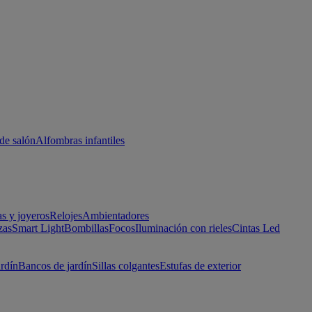
de salón
Alfombras infantiles
as y joyeros
Relojes
Ambientadores
zas
Smart Light
Bombillas
Focos
Iluminación con rieles
Cintas Led
ardín
Bancos de jardín
Sillas colgantes
Estufas de exterior