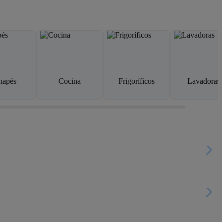
napés
Cocina
Frigoríficos
Lavadoras