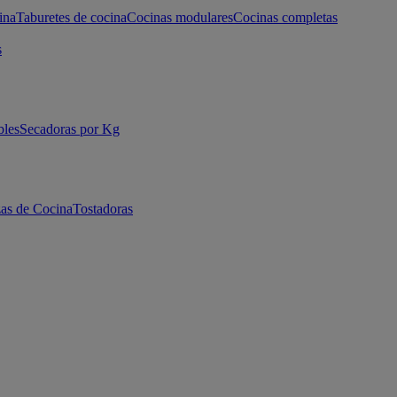
ina
Taburetes de cocina
Cocinas modulares
Cocinas completas
s
bles
Secadoras por Kg
as de Cocina
Tostadoras