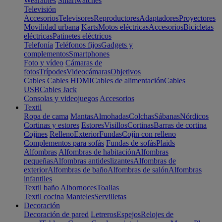
Wearables
Smartwatches
Televisión
Accesorios
Televisores
Reproductores
Adaptadores
Proyectores
Movilidad urbana
Karts
Motos eléctricas
Accesorios
Bicicletas
eléctricas
Patinetes eléctricos
Telefonía
Teléfonos fijos
Gadgets y
complementos
Smartphones
Foto y vídeo
Cámaras de
fotos
Trípodes
Videocámaras
Objetivos
Cables
Cables HDMI
Cables de alimentación
Cables
USB
Cables Jack
Consolas y videojuegos
Accesorios
Textil
Ropa de cama
Mantas
Almohadas
Colchas
Sábanas
Nórdicos
Cortinas y estores
Estores
Visillos
Cortinas
Barras de cortina
Cojines
Relleno
Exterior
Fundas
Cojín con relleno
Complementos para sofás
Fundas de sofás
Plaids
Alfombras
Alfombras de habitación
Alfombras
pequeñas
Alfombras antideslizantes
Alfombras de
exterior
Alfombras de baño
Alfombras de salón
Alfombras
infantiles
Textil baño
Albornoces
Toallas
Textil cocina
Manteles
Servilletas
Decoración
Decoración de pared
Letreros
Espejos
Relojes de