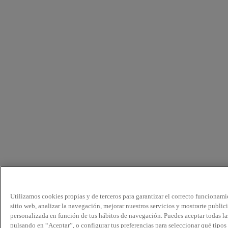
Utilizamos cookies propias y de terceros para garantizar el correcto funcionami
sitio web, analizar la navegación, mejorar nuestros servicios y mostrarte public
personalizada en función de tus hábitos de navegación. Puedes aceptar todas la
pulsando en “Aceptar”, o configurar tus preferencias para seleccionar qué tipos