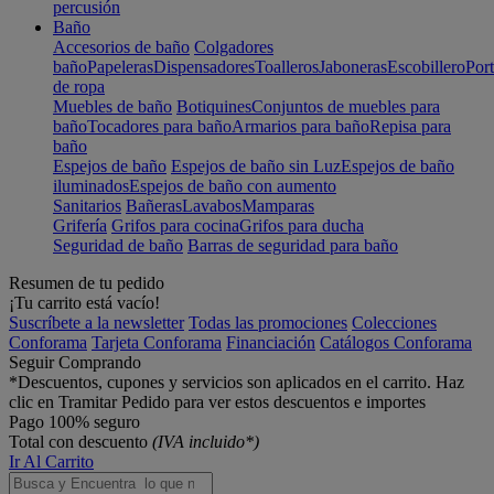
percusión
Baño
Accesorios de baño
Colgadores
baño
Papeleras
Dispensadores
Toalleros
Jaboneras
Escobillero
Port
de ropa
Muebles de baño
Botiquines
Conjuntos de muebles para
baño
Tocadores para baño
Armarios para baño
Repisa para
baño
Espejos de baño
Espejos de baño sin Luz
Espejos de baño
iluminados
Espejos de baño con aumento
Sanitarios
Bañeras
Lavabos
Mamparas
Grifería
Grifos para cocina
Grifos para ducha
Seguridad de baño
Barras de seguridad para baño
Resumen de tu pedido
¡Tu carrito está vacío!
Suscríbete a la newsletter
Todas las promociones
Colecciones
Conforama
Tarjeta Conforama
Financiación
Catálogos Conforama
Seguir Comprando
*Descuentos, cupones y servicios son aplicados en el carrito. Haz
clic en Tramitar Pedido para ver estos descuentos e importes
Pago 100% seguro
Total con descuento
(IVA incluido*)
Ir Al Carrito