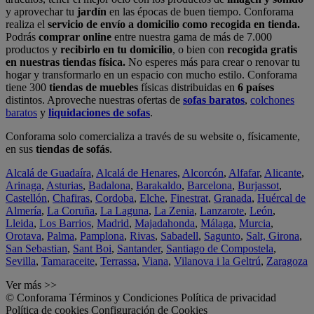
y aprovechar tu
jardín
en las épocas de buen tiempo. Conforama
realiza el
servicio de envío a domicilio como recogida en tienda.
Podrás
comprar online
entre nuestra gama de más de 7.000
productos y
recibirlo en tu domicilio
, o bien con
recogida gratis
en nuestras tiendas física.
No esperes más para crear o renovar tu
hogar y transformarlo en un espacio con mucho estilo. Conforama
tiene 300
tiendas de muebles
físicas distribuidas en
6 países
distintos. Aproveche nuestras ofertas de
sofas baratos
,
colchones
baratos
y
liquidaciones de sofas
.
Conforama solo comercializa a través de su website o, físicamente,
en sus
tiendas de sofás
.
Alcalá de Guadaíra
,
Alcalá de Henares
,
Alcorcón
,
Alfafar
,
Alicante
,
Arinaga
,
Asturias
,
Badalona
,
Barakaldo
,
Barcelona
,
Burjassot
,
Castellón
,
Chafiras
,
Cordoba
,
Elche
,
Finestrat
,
Granada
,
Huércal de
Almería
,
La Coruña
,
La Laguna
,
La Zenia
,
Lanzarote
,
León
,
Lleida
,
Los Barrios
,
Madrid
,
Majadahonda
,
Málaga
,
Murcia
,
Orotava
,
Palma
,
Pamplona
,
Rivas
,
Sabadell
,
Sagunto
,
Salt, Girona
,
San Sebastian
,
Sant Boi
,
Santander
,
Santiago de Compostela
,
Sevilla
,
Tamaraceite
,
Terrassa
,
Viana
,
Vilanova i la Geltrú
,
Zaragoza
Ver más >>
© Conforama
Términos y Condiciones
Política de privacidad
Política de cookies
Configuración de Cookies