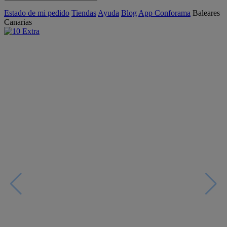
Estado de mi pedido
Tiendas
Ayuda
Blog
App Conforama
Baleares
Canarias