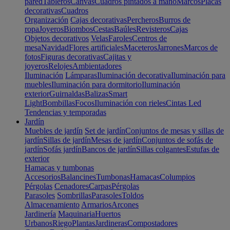
pared
Tableros
Canvas
Cuadros pintados a mano
Marcos
Placas
decorativas
Cuadros
Organización
Cajas decorativas
Percheros
Burros de
ropa
Joyeros
Biombos
Cestas
Baúles
Revisteros
Cajas
Objetos decorativos
Velas
Faroles
Centros de
mesa
Navidad
Flores artificiales
Maceteros
Jarrones
Marcos de
fotos
Figuras decorativas
Cajitas y
joyeros
Relojes
Ambientadores
Iluminación
Lámparas
Iluminación decorativa
Iluminación para
muebles
Iluminación para dormitorio
Iluminación
exterior
Guirnaldas
Balizas
Smart
Light
Bombillas
Focos
Iluminación con rieles
Cintas Led
Tendencias y temporadas
Jardín
Muebles de jardín
Set de jardín
Conjuntos de mesas y sillas de
jardín
Sillas de jardín
Mesas de jardín
Conjuntos de sofás de
jardín
Sofás jardín
Bancos de jardín
Sillas colgantes
Estufas de
exterior
Hamacas y tumbonas
Accesorios
Balancines
Tumbonas
Hamacas
Columpios
Pérgolas
Cenadores
Carpas
Pérgolas
Parasoles
Sombrillas
Parasoles
Toldos
Almacenamiento
Armarios
Arcones
Jardinería
Maquinaria
Huertos
Urbanos
Riego
Plantas
Jardineras
Compostadores