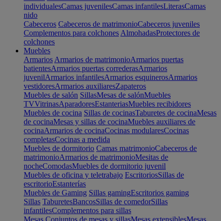
individuales
Camas juveniles
Camas infantiles
Literas
Camas
nido
Cabeceros
Cabeceros de matrimonio
Cabeceros juveniles
Complementos para colchones
Almohadas
Protectores de
colchones
Muebles
Armarios
Armarios de matrimonio
Armarios puertas
batientes
Armarios puertas correderas
Armarios
juvenil
Armarios infantiles
Armarios esquineros
Armarios
vestidores
Armarios auxiliares
Zapateros
Muebles de salón
Sillas
Mesas de salón
Muebles
TV
Vitrinas
Aparadores
Estanterias
Muebles recibidores
Muebles de cocina
Sillas de cocinas
Taburetes de cocina
Mesas
de cocina
Mesas y sillas de cocina
Muebles auxiliares de
cocina
Armarios de cocina
Cocinas modulares
Cocinas
completas
Cocinas a medida
Muebles de dormitorio
Camas matrimonio
Cabeceros de
matrimonio
Armarios de matrimonio
Mesitas de
noche
Comodas
Muebles de dormitorio juvenil
Muebles de oficina y teletrabajo
Escritorios
Sillas de
escritorio
Estanterías
Muebles de Gaming
Sillas gaming
Escritorios gaming
Sillas
Taburetes
Bancos
Sillas de comedor
Sillas
infantiles
Complementos para sillas
Mesas
Conjuntos de mesas y sillas
Mesas extensibles
Mesas