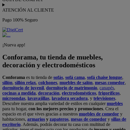
ATENCIÓN AL CLIENTE
Pago 100% Seguro
¡Nueva app!
Conforama, tu tienda de muebles,
decoración y electrodomésticos
Conforama
es tu tienda de
sofás
,
sofá cama
,
sofá chaise longue
,
sillón
,
sillón relax
,
colchones
,
muebles de salón
,
mesas comedor
,
dormitorio de juvenil
,
dormitorio de matrimonio
,
canapés
,
cocinas a medida
,
decoración
,
electrodomésticos
,
frigoríficos
,
microondas
,
lavavajillas
,
lavadora secadora
, y
televisiones
.
Descubre nuestra amplia variedad de estilos en cualquier
muebles
para tu hogar,
con los mejores precios y promociones
. Crea el
espacio en el que vives gracias a nuestros
muebles de comedor
y
habitaciones,
armarios
y
zapateros
,
mesas de comedor
y
sillas de
escritorio
. Además, podrás decorar tu casa con multitud de
artículos, tener el mejor ocio con los productos de
imagen y sonido