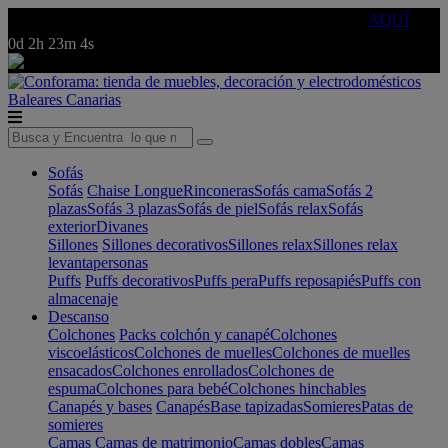
🔵Cambia tu electro con
-10% EXTRA
de descuento ☑️
AQUÍ
0d
2h
23m
4s
Baleares
Canarias
Sofás
Sofás
Chaise Longue
Rinconeras
Sofás cama
Sofás 2
plazas
Sofás 3 plazas
Sofás de piel
Sofás relax
Sofás
exterior
Divanes
Sillones
Sillones decorativos
Sillones relax
Sillones relax
levantapersonas
Puffs
Puffs decorativos
Puffs pera
Puffs reposapiés
Puffs con
almacenaje
Descanso
Colchones
Packs colchón y canapé
Colchones
viscoelásticos
Colchones de muelles
Colchones de muelles
ensacados
Colchones enrollados
Colchones de
espuma
Colchones para bebé
Colchones hinchables
Canapés y bases
Canapés
Base tapizadas
Somieres
Patas de
somieres
Camas
Camas de matrimonio
Camas dobles
Camas