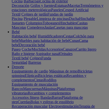
Cocina
Barbacoas
Cocina de exterior
Decoración
Grifos y fuentes
Estatuas
Macetas
Termómetros y
estaciones metereológicas
Paneles
Cesped Artificial
Textil
Cojines de jardín
Fundas de jardín
Piscina
Plegable
Limpieza de piscinas
Ducha
Hinchable
Juguetes
Columpios
Toboganes
Hinchables
Casitas
Mascotas
Comederos
Jaulas
Casetas para mascotas
Bebé
Habitación bebé
Humidificadores
Cestas
Colchón para
bebé
Muebles para habitación de bebé
Cunas
Cama
bebé
Decoración bebé
Paseo
Coche
Mochilas
Accesorios
Capazos
Carrito ligero
Baño e higiene
Aspirador nasal
Orinales
Textil bebé
Cojines
Funda
Seguridad
Barreras
Deporte
Equipamiento de cardio
Máquinas de remo
Bicicletas
spinning
Elípticas
Bicicletas estáticas
Recambios y
complementos
Cintas
Rodillos
Equipamiento de musculación
Bancos
Mancuernas
Máquinas
Plataformas
vibratorias
Recambios y complementos
Accesorios fitness
Bandas
Barras
Plataforma de
step
Cuerdas
Bolas y esferas de equilibrio
Recuperación muscular
Electroestimulación
Terapia de