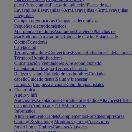
placa
Vitrocerámica
Placas de inducción
Placas de gas
Lavavajillas
Lavavajillas 60cm
Lavavajillas 45cm
Lavavajillas
integrables
Campanas extractoras
Campanas decorativas
Pequeños electrodomésticos
Microondas
Freidoras
Aspiradores
Cafeteras
Planchas de
asar
Batidoras
Amasadores
Robots de Cocina
Balanzas de
Cocina
Tostadoras
Calefacción
Termoventiladores
Convectores
Estufas
Radiadores
Calefactores
D
Térmicos
Humidificadores
Climatización
Ventiladores
Aire acondicionado
Calentadores de agua
Termos eléctricos
Belleza y salud
Cuidado de los hombres
Cuidado
cabello
Cuidado dental
Salud y bienestar
Limpieza
Limpieza a vapor
Robot limpiacristales
Electrónica
Audio y hifi
Auriculares
Adaptadores
Reproductores
Radios
Altavoces
Hifi
Bar
de sonido
Audio car y GPS
Micrófonos
Informática
Almacenamiento
Tablets
Complementos
Portátiles
Impresoras
Gaming & streaming
Monitores gaming
Accesorios
Smart home
Timbres
Cámaras
Altavoces