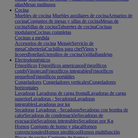
altas
Mesas multiusos
Cocina
Muebles de cocina
Muebles auxiliares de cocina
Armarios de
cocina
Conjuntos de mesas y sillas de cocina
Mesas de
cocina
Sillas de cocina
Taburetes de cocina
Cocinas
modulares
Cocinas completas
Cocinas a medida
Accesorios de cocina
Menaje
Servicio de
mesa
Cubertería
Cuchillos para chef
Vinos y
licores
Botellas
Utensilios de cocina
Vajilla
Bandejas
Electrodomésticos
Frigoríficos
Frigoríficos americanos
Frigoríficos
combi
Vinotecas
Frigoríficos integrables
Frigoríficos
pequeños
Frigoríficos portátiles
Congeladores
Congeladores verticales
Congeladores
horizontales
Lavadoras
Lavadoras de carga frontal
Lavadoras de carga
superior
Lavadoras - Secadoras
Lavadoras
integrables
Lavadoras por kg
Secadoras
Lavadoras - Secadoras
Secadoras con bomba de
calor
Secadoras de condensación
Secadoras de
evacuación
Secadoras integrables
Secadoras por Kg
Hornos
Conjunto de horno y placa
Hornos
convencionales
Hornos pirolíticos
Hornos multifunción
Placas de cocina
Conjunto de horno y