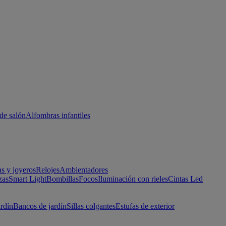
de salón
Alfombras infantiles
as y joyeros
Relojes
Ambientadores
zas
Smart Light
Bombillas
Focos
Iluminación con rieles
Cintas Led
ardín
Bancos de jardín
Sillas colgantes
Estufas de exterior