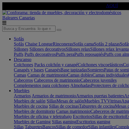
🔵Cambia tu electro con
-10% EXTRA
de descuento ☑️
AQUÍ
Baleares
Canarias
Sofás
Sofás
Chaise Longue
Rinconeras
Sofás cama
Sofás 2 plazas
Sofá
Sillones
Sillones decorativos
Sillones relax
Sillones relax levant
Puffs
Puffs decorativos
Puffs pera
Puffs reposapiés
Puffs con al
Descanso
Colchones
Packs colchón y canapé
Colchones viscoelásticos
Col
Canapés y bases
Canapés
Base tapizadas
Somieres
Patas de somi
Camas
Camas de matrimonio
Camas dobles
Camas individuales
Cabeceros
Cabeceros de matrimonio
Cabeceros juveniles
Complementos para colchones
Almohadas
Protectores de colch
Muebles
Armarios
Armarios de matrimonio
Armarios puertas batientes
Ar
Muebles de salón
Sillas
Mesas de salón
Muebles TV
Vitrinas
Apa
Muebles de cocina
Sillas de cocinas
Taburetes de cocina
Mesas d
Muebles de dormitorio
Camas matrimonio
Cabeceros de matrim
Muebles de oficina y teletrabajo
Escritorios
Sillas de escritorio
Es
Muebles de Gaming
Sillas gaming
Escritorios gaming
Sillas
Taburetes
Bancos
Sillas de comedor
Sillas infantiles
Complem