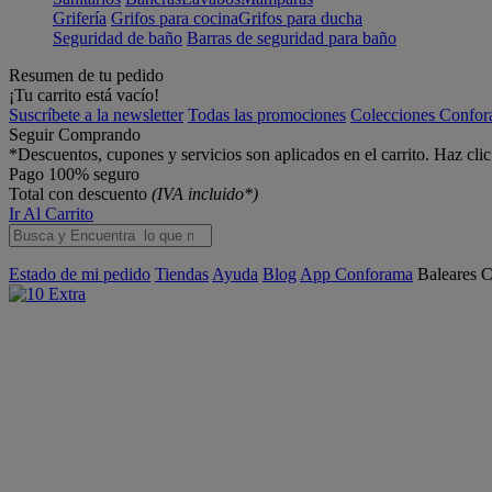
Grifería
Grifos para cocina
Grifos para ducha
Seguridad de baño
Barras de seguridad para baño
Resumen de tu pedido
¡Tu carrito está vacío!
Suscríbete a la newsletter
Todas las promociones
Colecciones Confo
Seguir Comprando
*Descuentos, cupones y servicios son aplicados en el carrito. Haz cli
Pago 100% seguro
Total con descuento
(IVA incluido*)
Ir Al Carrito
Estado de mi pedido
Tiendas
Ayuda
Blog
App Conforama
Baleares
C