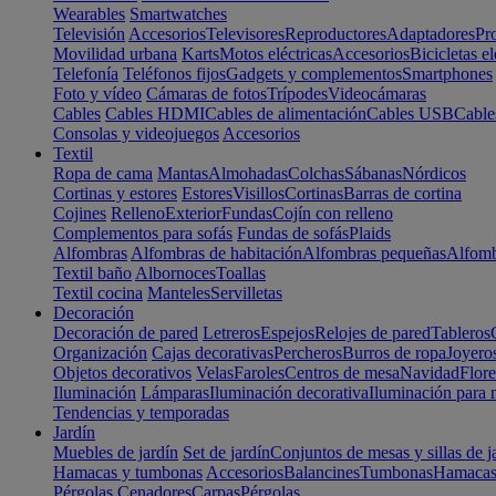
Wearables
Smartwatches
Televisión
Accesorios
Televisores
Reproductores
Adaptadores
Pr
Movilidad urbana
Karts
Motos eléctricas
Accesorios
Bicicletas el
Telefonía
Teléfonos fijos
Gadgets y complementos
Smartphones
Foto y vídeo
Cámaras de fotos
Trípodes
Videocámaras
Cables
Cables HDMI
Cables de alimentación
Cables USB
Cable
Consolas y videojuegos
Accesorios
Textil
Ropa de cama
Mantas
Almohadas
Colchas
Sábanas
Nórdicos
Cortinas y estores
Estores
Visillos
Cortinas
Barras de cortina
Cojines
Relleno
Exterior
Fundas
Cojín con relleno
Complementos para sofás
Fundas de sofás
Plaids
Alfombras
Alfombras de habitación
Alfombras pequeñas
Alfomb
Textil baño
Albornoces
Toallas
Textil cocina
Manteles
Servilletas
Decoración
Decoración de pared
Letreros
Espejos
Relojes de pared
Tableros
Organización
Cajas decorativas
Percheros
Burros de ropa
Joyero
Objetos decorativos
Velas
Faroles
Centros de mesa
Navidad
Flore
Iluminación
Lámparas
Iluminación decorativa
Iluminación para 
Tendencias y temporadas
Jardín
Muebles de jardín
Set de jardín
Conjuntos de mesas y sillas de j
Hamacas y tumbonas
Accesorios
Balancines
Tumbonas
Hamaca
Pérgolas
Cenadores
Carpas
Pérgolas