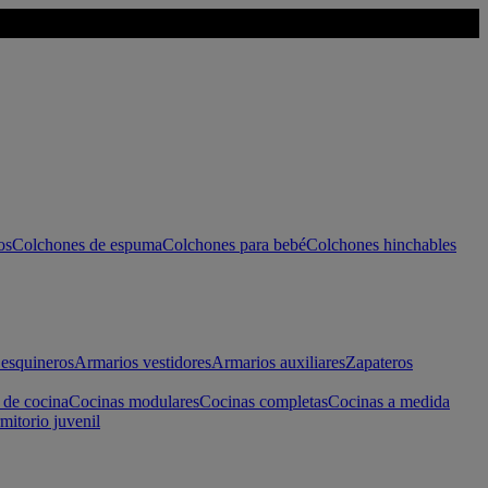
os
Colchones de espuma
Colchones para bebé
Colchones hinchables
esquineros
Armarios vestidores
Armarios auxiliares
Zapateros
 de cocina
Cocinas modulares
Cocinas completas
Cocinas a medida
mitorio juvenil