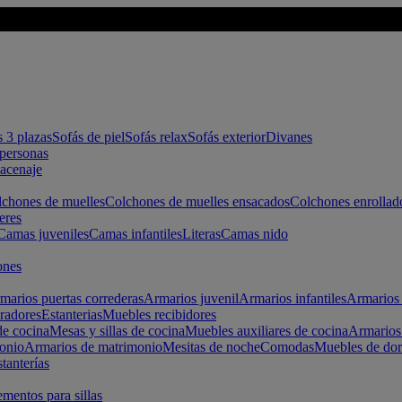
s 3 plazas
Sofás de piel
Sofás relax
Sofás exterior
Divanes
apersonas
macenaje
chones de muelles
Colchones de muelles ensacados
Colchones enrollad
eres
Camas juveniles
Camas infantiles
Literas
Camas nido
ones
marios puertas correderas
Armarios juvenil
Armarios infantiles
Armarios 
radores
Estanterias
Muebles recibidores
e cocina
Mesas y sillas de cocina
Muebles auxiliares de cocina
Armarios
onio
Armarios de matrimonio
Mesitas de noche
Comodas
Muebles de dor
tanterías
entos para sillas