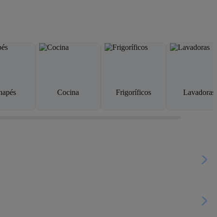
napés
Cocina
Frigoríficos
Lavadoras