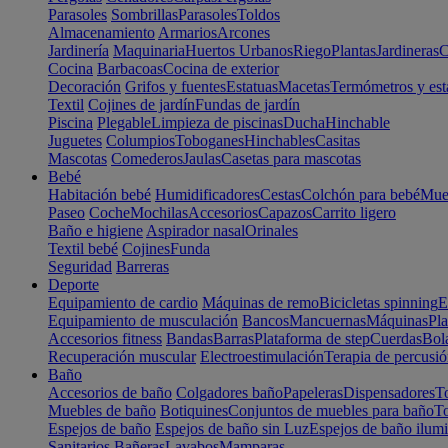
Parasoles
Sombrillas
Parasoles
Toldos
Almacenamiento
Armarios
Arcones
Jardinería
Maquinaria
Huertos Urbanos
Riego
Plantas
Jardineras
C
Cocina
Barbacoas
Cocina de exterior
Decoración
Grifos y fuentes
Estatuas
Macetas
Termómetros y est
Textil
Cojines de jardín
Fundas de jardín
Piscina
Plegable
Limpieza de piscinas
Ducha
Hinchable
Juguetes
Columpios
Toboganes
Hinchables
Casitas
Mascotas
Comederos
Jaulas
Casetas para mascotas
Bebé
Habitación bebé
Humidificadores
Cestas
Colchón para bebé
Mueb
Paseo
Coche
Mochilas
Accesorios
Capazos
Carrito ligero
Baño e higiene
Aspirador nasal
Orinales
Textil bebé
Cojines
Funda
Seguridad
Barreras
Deporte
Equipamiento de cardio
Máquinas de remo
Bicicletas spinning
E
Equipamiento de musculación
Bancos
Mancuernas
Máquinas
Pla
Accesorios fitness
Bandas
Barras
Plataforma de step
Cuerdas
Bola
Recuperación muscular
Electroestimulación
Terapia de percusi
Baño
Accesorios de baño
Colgadores baño
Papeleras
Dispensadores
To
Muebles de baño
Botiquines
Conjuntos de muebles para baño
To
Espejos de baño
Espejos de baño sin Luz
Espejos de baño ilum
Sanitarios
Bañeras
Lavabos
Mamparas