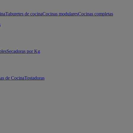
ina
Taburetes de cocina
Cocinas modulares
Cocinas completas
s
bles
Secadoras por Kg
as de Cocina
Tostadoras