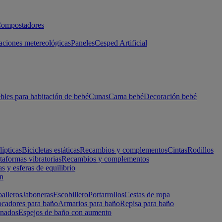
ompostadores
aciones metereológicas
Paneles
Cesped Artificial
les para habitación de bebé
Cunas
Cama bebé
Decoración bebé
lípticas
Bicicletas estáticas
Recambios y complementos
Cintas
Rodillos
taformas vibratorias
Recambios y complementos
s y esferas de equilibrio
ón
alleros
Jaboneras
Escobillero
Portarrollos
Cestas de ropa
cadores para baño
Armarios para baño
Repisa para baño
inados
Espejos de baño con aumento