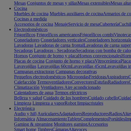
Mesas
Conjuntos de mesas y sillas
Mesas extensibles
Mesas alta
Cocina
Muebles de cocina
Muebles auxiliares de cocina
Armarios de co
Cocinas a medida
Accesorios de cocina
Menaje
Servicio de mesa
Cubertería
Cuchil
Electrodomésticos
Frigoríficos
Frigoríficos americanos
Frigoríficos combi
Vinoteca
Congeladores
Congeladores verticales
Congeladores horizontal
Lavadoras
Lavadoras de carga frontal
Lavadoras de carga super
Secadoras
Lavadoras - Secadoras
Secadoras con bomba de calo
Hornos
Conjunto de horno y placa
Hornos convencionales
Horno
Placas de cocina
Conjunto de horno y placa
Vitrocerámica
Placa
Lavavajillas
Lavavajillas 60cm
Lavavajillas 45cm
Lavavajillas i
Campanas extractoras
Campanas decorativas
Pequeños electrodomésticos
Microondas
Freidoras
Aspiradores
C
Calefacción
Termoventiladores
Convectores
Estufas
Radiadores
C
Climatización
Ventiladores
Aire acondicionado
Calentadores de agua
Termos eléctricos
Belleza y salud
Cuidado de los hombres
Cuidado cabello
Cuidad
Limpieza
Limpieza a vapor
Robot limpiacristales
Electrónica
Audio y hifi
Auriculares
Adaptadores
Reproductores
Radios
Alta
Informática
Almacenamiento
Tablets
Complementos
Portátiles
Im
Gaming & streaming
Monitores gaming
Accesorios
Smart home
Timbres
Cámaras
Altavoces