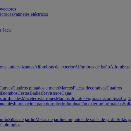
oyectores
éctricas
Patinetes eléctricos
s Jack
ras antideslizantes
Alfombras de exterior
Alfombras de baño
Alfombras 
Canvas
Cuadros pintados a mano
Marcos
Placas decorativas
Cuadros
s
Biombos
Cestas
Baúles
Revisteros
Cajas
s artificiales
Maceteros
Jarrones
Marcos de fotos
Figuras decorativas
Cajit
muebles
Iluminación para dormitorio
Iluminación exterior
Guirnaldas
Bali
ardín
Sillas de jardín
Mesas de jardín
Conjuntos de sofás de jardín
Sofás j
s
Columpios