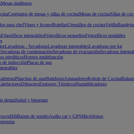
s
Mesas multiusos
cina
Conjuntos de mesas y sillas de cocina
Mesas de cocina
Sillas de coc
los para chef
Vinos y licores
Botellas
Utensilios de cocina
Vajilla
Bandeja
s
Frigoríficos integrables
Frigoríficos pequeños
Frigoríficos portátiles
es
ior
Lavadoras - Secadoras
Lavadoras integrables
Lavadoras por kg
r
Secadoras de condensación
Secadoras de evacuación
Secadoras integra
s pirolíticos
Hornos multifunción
s de inducción
Placas de gas
ntegrables
afeteras
Planchas de asar
Batidoras
Amasadores
Robots de Cocina
Balanz
alefactores
Difusores
Emisores Térmicos
Humidificadores
o dental
Salud y bienestar
voces
Hifi
Barras de sonido
Audio car y GPS
Micrófonos
presoras