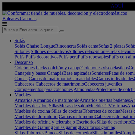
🔵Cambia tu electro con
-10% EXTRA
de descuento ☑️
AQUÍ
Baleares
Canarias
Sofás
Sofás
Chaise Longue
Rinconeras
Sofás cama
Sofás 2 plazas
Sofá
Sillones
Sillones decorativos
Sillones relax
Sillones relax levant
Puffs
Puffs decorativos
Puffs pera
Puffs reposapiés
Puffs con al
Descanso
Colchones
Packs colchón y canapé
Colchones viscoelásticos
Col
Canapés y bases
Canapés
Base tapizadas
Somieres
Patas de somi
Camas
Camas de matrimonio
Camas dobles
Camas individuales
Cabeceros
Cabeceros de matrimonio
Cabeceros juveniles
Complementos para colchones
Almohadas
Protectores de colch
Muebles
Armarios
Armarios de matrimonio
Armarios puertas batientes
Ar
Muebles de salón
Sillas
Mesas de salón
Muebles TV
Vitrinas
Apa
Muebles de cocina
Sillas de cocinas
Taburetes de cocina
Mesas d
Muebles de dormitorio
Camas matrimonio
Cabeceros de matrim
Muebles de oficina y teletrabajo
Escritorios
Sillas de escritorio
Es
Muebles de Gaming
Sillas gaming
Escritorios gaming
Sillas
Taburetes
Bancos
Sillas de comedor
Sillas infantiles
Complem