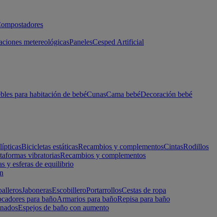
ompostadores
aciones metereológicas
Paneles
Cesped Artificial
les para habitación de bebé
Cunas
Cama bebé
Decoración bebé
lípticas
Bicicletas estáticas
Recambios y complementos
Cintas
Rodillos
taformas vibratorias
Recambios y complementos
s y esferas de equilibrio
ón
alleros
Jaboneras
Escobillero
Portarrollos
Cestas de ropa
cadores para baño
Armarios para baño
Repisa para baño
inados
Espejos de baño con aumento