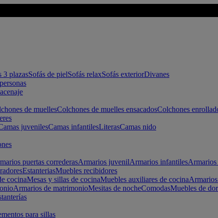
s 3 plazas
Sofás de piel
Sofás relax
Sofás exterior
Divanes
apersonas
macenaje
chones de muelles
Colchones de muelles ensacados
Colchones enrollad
eres
Camas juveniles
Camas infantiles
Literas
Camas nido
ones
marios puertas correderas
Armarios juvenil
Armarios infantiles
Armarios 
radores
Estanterias
Muebles recibidores
e cocina
Mesas y sillas de cocina
Muebles auxiliares de cocina
Armarios
onio
Armarios de matrimonio
Mesitas de noche
Comodas
Muebles de dor
tanterías
entos para sillas