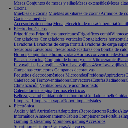
Mesas
Conjuntos de mesas y sillas
Mesas extensibles
Mesas alta
Cocina
Muebles de cocina
Muebles auxiliares de cocina
Armarios de co
Cocinas a medida
Accesorios de cocina
Menaje
Servicio de mesa
Cubertería
Cuchil
Electrodomésticos
Frigoríficos
Frigoríficos americanos
Frigoríficos combi
Vinoteca
Congeladores
Congeladores verticales
Congeladores horizontal
Lavadoras
Lavadoras de carga frontal
Lavadoras de carga super
Secadoras
Lavadoras - Secadoras
Secadoras con bomba de calo
Hornos
Conjunto de horno y placa
Hornos convencionales
Horno
Placas de cocina
Conjunto de horno y placa
Vitrocerámica
Placa
Lavavajillas
Lavavajillas 60cm
Lavavajillas 45cm
Lavavajillas i
Campanas extractoras
Campanas decorativas
Pequeños electrodomésticos
Microondas
Freidoras
Aspiradores
C
Calefacción
Termoventiladores
Convectores
Estufas
Radiadores
C
Climatización
Ventiladores
Aire acondicionado
Calentadores de agua
Termos eléctricos
Belleza y salud
Cuidado de los hombres
Cuidado cabello
Cuidad
Limpieza
Limpieza a vapor
Robot limpiacristales
Electrónica
Audio y hifi
Auriculares
Adaptadores
Reproductores
Radios
Alta
Informática
Almacenamiento
Tablets
Complementos
Portátiles
Im
Gaming & streaming
Monitores gaming
Accesorios
Smart home
Timbres
Cámaras
Altavoces