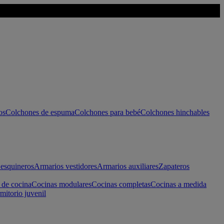
os
Colchones de espuma
Colchones para bebé
Colchones hinchables
esquineros
Armarios vestidores
Armarios auxiliares
Zapateros
 de cocina
Cocinas modulares
Cocinas completas
Cocinas a medida
mitorio juvenil