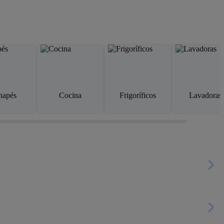
napés
Cocina
Frigoríficos
Lavadoras