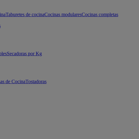
ina
Taburetes de cocina
Cocinas modulares
Cocinas completas
s
bles
Secadoras por Kg
as de Cocina
Tostadoras