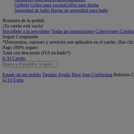
Grifería
Grifos para cocina
Grifos para ducha
Seguridad de baño
Barras de seguridad para baño
Resumen de tu pedido
¡Tu carrito está vacío!
Suscríbete a la newsletter
Todas las promociones
Colecciones Confo
Seguir Comprando
*Descuentos, cupones y servicios son aplicados en el carrito. Haz cli
Pago 100% seguro
Total con descuento
(IVA incluido*)
Ir Al Carrito
Estado de mi pedido
Tiendas
Ayuda
Blog
App Conforama
Baleares
C