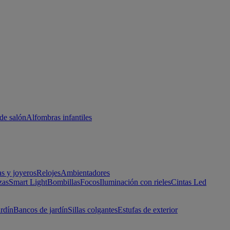
de salón
Alfombras infantiles
as y joyeros
Relojes
Ambientadores
zas
Smart Light
Bombillas
Focos
Iluminación con rieles
Cintas Led
ardín
Bancos de jardín
Sillas colgantes
Estufas de exterior