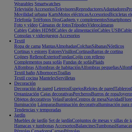
Wearables
Smartwatches
Televisión
Accesorios
Televisores
Reproductores
Adaptadores
Pr
Movilidad urbana
Karts
Motos eléctricas
Accesorios
Bicicletas el
Telefonía
Teléfonos fijos
Gadgets y complementos
Smartphones
Foto y vídeo
Cámaras de fotos
Trípodes
Videocámaras
Cables
Cables HDMI
Cables de alimentación
Cables USB
Cable
Consolas y videojuegos
Accesorios
Textil
Ropa de cama
Mantas
Almohadas
Colchas
Sábanas
Nórdicos
Cortinas y estores
Estores
Visillos
Cortinas
Barras de cortina
Cojines
Relleno
Exterior
Fundas
Cojín con relleno
Complementos para sofás
Fundas de sofás
Plaids
Alfombras
Alfombras de habitación
Alfombras pequeñas
Alfomb
Textil baño
Albornoces
Toallas
Textil cocina
Manteles
Servilletas
Decoración
Decoración de pared
Letreros
Espejos
Relojes de pared
Tableros
Organización
Cajas decorativas
Percheros
Burros de ropa
Joyero
Objetos decorativos
Velas
Faroles
Centros de mesa
Navidad
Flore
Iluminación
Lámparas
Iluminación decorativa
Iluminación para 
Tendencias y temporadas
Jardín
Muebles de jardín
Set de jardín
Conjuntos de mesas y sillas de j
Hamacas y tumbonas
Accesorios
Balancines
Tumbonas
Hamaca
Pérgolas
Cenadores
Carpas
Pérgolas