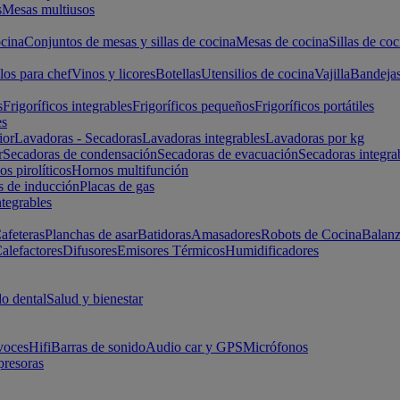
s
Mesas multiusos
cina
Conjuntos de mesas y sillas de cocina
Mesas de cocina
Sillas de coc
los para chef
Vinos y licores
Botellas
Utensilios de cocina
Vajilla
Bandeja
s
Frigoríficos integrables
Frigoríficos pequeños
Frigoríficos portátiles
es
ior
Lavadoras - Secadoras
Lavadoras integrables
Lavadoras por kg
r
Secadoras de condensación
Secadoras de evacuación
Secadoras integra
s pirolíticos
Hornos multifunción
s de inducción
Placas de gas
ntegrables
afeteras
Planchas de asar
Batidoras
Amasadores
Robots de Cocina
Balanz
alefactores
Difusores
Emisores Térmicos
Humidificadores
o dental
Salud y bienestar
voces
Hifi
Barras de sonido
Audio car y GPS
Micrófonos
presoras