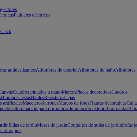
oyectores
éctricas
Patinetes eléctricos
s Jack
ras antideslizantes
Alfombras de exterior
Alfombras de baño
Alfombras 
Canvas
Cuadros pintados a mano
Marcos
Placas decorativas
Cuadros
s
Biombos
Cestas
Baúles
Revisteros
Cajas
s artificiales
Maceteros
Jarrones
Marcos de fotos
Figuras decorativas
Cajit
muebles
Iluminación para dormitorio
Iluminación exterior
Guirnaldas
Bali
ardín
Sillas de jardín
Mesas de jardín
Conjuntos de sofás de jardín
Sofás j
s
Columpios