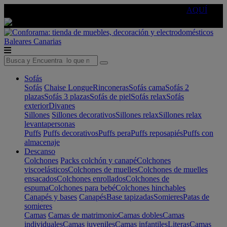
🔵Cambia tu electro con
-10% EXTRA
de descuento ☑️
AQUÍ
Baleares
Canarias
Sofás
Sofás
Chaise Longue
Rinconeras
Sofás cama
Sofás 2
plazas
Sofás 3 plazas
Sofás de piel
Sofás relax
Sofás
exterior
Divanes
Sillones
Sillones decorativos
Sillones relax
Sillones relax
levantapersonas
Puffs
Puffs decorativos
Puffs pera
Puffs reposapiés
Puffs con
almacenaje
Descanso
Colchones
Packs colchón y canapé
Colchones
viscoelásticos
Colchones de muelles
Colchones de muelles
ensacados
Colchones enrollados
Colchones de
espuma
Colchones para bebé
Colchones hinchables
Canapés y bases
Canapés
Base tapizadas
Somieres
Patas de
somieres
Camas
Camas de matrimonio
Camas dobles
Camas
individuales
Camas juveniles
Camas infantiles
Literas
Camas