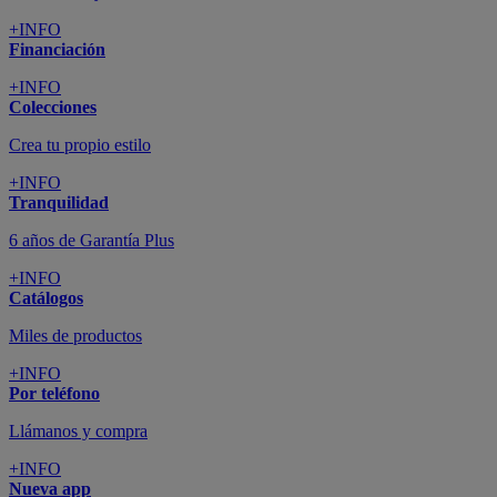
+INFO
Financiación
+INFO
Colecciones
Crea tu propio estilo
+INFO
Tranquilidad
6 años de Garantía Plus
+INFO
Catálogos
Miles de productos
+INFO
Por teléfono
Llámanos y compra
+INFO
Nueva app