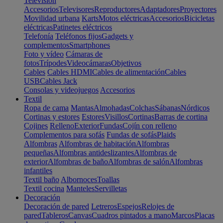
Televisión
Accesorios
Televisores
Reproductores
Adaptadores
Proyectores
Movilidad urbana
Karts
Motos eléctricas
Accesorios
Bicicletas
eléctricas
Patinetes eléctricos
Telefonía
Teléfonos fijos
Gadgets y
complementos
Smartphones
Foto y vídeo
Cámaras de
fotos
Trípodes
Videocámaras
Objetivos
Cables
Cables HDMI
Cables de alimentación
Cables
USB
Cables Jack
Consolas y videojuegos
Accesorios
Textil
Ropa de cama
Mantas
Almohadas
Colchas
Sábanas
Nórdicos
Cortinas y estores
Estores
Visillos
Cortinas
Barras de cortina
Cojines
Relleno
Exterior
Fundas
Cojín con relleno
Complementos para sofás
Fundas de sofás
Plaids
Alfombras
Alfombras de habitación
Alfombras
pequeñas
Alfombras antideslizantes
Alfombras de
exterior
Alfombras de baño
Alfombras de salón
Alfombras
infantiles
Textil baño
Albornoces
Toallas
Textil cocina
Manteles
Servilletas
Decoración
Decoración de pared
Letreros
Espejos
Relojes de
pared
Tableros
Canvas
Cuadros pintados a mano
Marcos
Placas