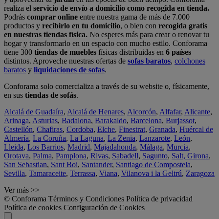
realiza el
servicio de envío a domicilio como recogida en tienda.
Podrás
comprar online
entre nuestra gama de más de 7.000
productos y
recibirlo en tu domicilio
, o bien con
recogida gratis
en nuestras tiendas física.
No esperes más para crear o renovar tu
hogar y transformarlo en un espacio con mucho estilo. Conforama
tiene 300
tiendas de muebles
físicas distribuidas en
6 países
distintos. Aproveche nuestras ofertas de
sofas baratos
,
colchones
baratos
y
liquidaciones de sofas
.
Conforama solo comercializa a través de su website o, físicamente,
en sus
tiendas de sofás
.
Alcalá de Guadaíra
,
Alcalá de Henares
,
Alcorcón
,
Alfafar
,
Alicante
,
Arinaga
,
Asturias
,
Badalona
,
Barakaldo
,
Barcelona
,
Burjassot
,
Castellón
,
Chafiras
,
Cordoba
,
Elche
,
Finestrat
,
Granada
,
Huércal de
Almería
,
La Coruña
,
La Laguna
,
La Zenia
,
Lanzarote
,
León
,
Lleida
,
Los Barrios
,
Madrid
,
Majadahonda
,
Málaga
,
Murcia
,
Orotava
,
Palma
,
Pamplona
,
Rivas
,
Sabadell
,
Sagunto
,
Salt, Girona
,
San Sebastian
,
Sant Boi
,
Santander
,
Santiago de Compostela
,
Sevilla
,
Tamaraceite
,
Terrassa
,
Viana
,
Vilanova i la Geltrú
,
Zaragoza
Ver más >>
© Conforama
Términos y Condiciones
Política de privacidad
Política de cookies
Configuración de Cookies