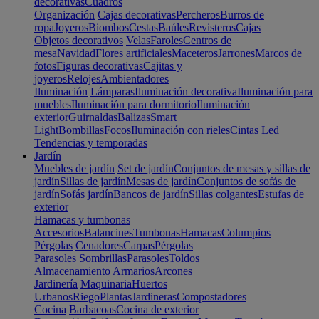
decorativas
Cuadros
Organización
Cajas decorativas
Percheros
Burros de
ropa
Joyeros
Biombos
Cestas
Baúles
Revisteros
Cajas
Objetos decorativos
Velas
Faroles
Centros de
mesa
Navidad
Flores artificiales
Maceteros
Jarrones
Marcos de
fotos
Figuras decorativas
Cajitas y
joyeros
Relojes
Ambientadores
Iluminación
Lámparas
Iluminación decorativa
Iluminación para
muebles
Iluminación para dormitorio
Iluminación
exterior
Guirnaldas
Balizas
Smart
Light
Bombillas
Focos
Iluminación con rieles
Cintas Led
Tendencias y temporadas
Jardín
Muebles de jardín
Set de jardín
Conjuntos de mesas y sillas de
jardín
Sillas de jardín
Mesas de jardín
Conjuntos de sofás de
jardín
Sofás jardín
Bancos de jardín
Sillas colgantes
Estufas de
exterior
Hamacas y tumbonas
Accesorios
Balancines
Tumbonas
Hamacas
Columpios
Pérgolas
Cenadores
Carpas
Pérgolas
Parasoles
Sombrillas
Parasoles
Toldos
Almacenamiento
Armarios
Arcones
Jardinería
Maquinaria
Huertos
Urbanos
Riego
Plantas
Jardineras
Compostadores
Cocina
Barbacoas
Cocina de exterior