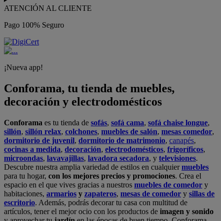
ATENCIÓN AL CLIENTE
Pago 100% Seguro
¡Nueva app!
Conforama, tu tienda de muebles,
decoración y electrodomésticos
Conforama
es tu tienda de
sofás
,
sofá cama
,
sofá chaise longue
,
sillón
,
sillón relax
,
colchones
,
muebles de salón
,
mesas comedor
,
dormitorio de juvenil
,
dormitorio de matrimonio
,
canapés
,
cocinas a medida
,
decoración
,
electrodomésticos
,
frigoríficos
,
microondas
,
lavavajillas
,
lavadora secadora
, y
televisiones
.
Descubre nuestra amplia variedad de estilos en cualquier
muebles
para tu hogar,
con los mejores precios y promociones
. Crea el
espacio en el que vives gracias a nuestros
muebles de comedor
y
habitaciones,
armarios
y
zapateros
,
mesas de comedor
y
sillas de
escritorio
. Además, podrás decorar tu casa con multitud de
artículos, tener el mejor ocio con los productos de
imagen y sonido
y aprovechar tu
jardín
en las épocas de buen tiempo. Conforama