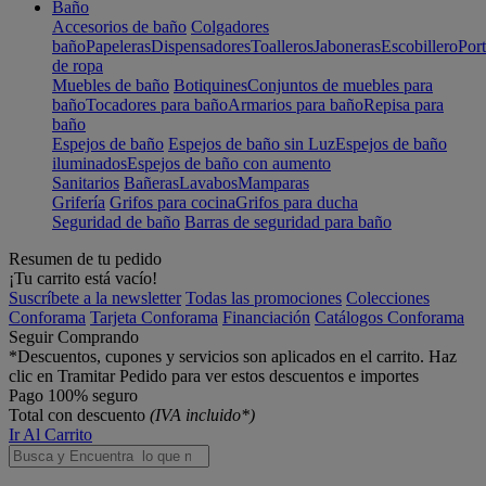
Baño
Accesorios de baño
Colgadores
baño
Papeleras
Dispensadores
Toalleros
Jaboneras
Escobillero
Port
de ropa
Muebles de baño
Botiquines
Conjuntos de muebles para
baño
Tocadores para baño
Armarios para baño
Repisa para
baño
Espejos de baño
Espejos de baño sin Luz
Espejos de baño
iluminados
Espejos de baño con aumento
Sanitarios
Bañeras
Lavabos
Mamparas
Grifería
Grifos para cocina
Grifos para ducha
Seguridad de baño
Barras de seguridad para baño
Resumen de tu pedido
¡Tu carrito está vacío!
Suscríbete a la newsletter
Todas las promociones
Colecciones
Conforama
Tarjeta Conforama
Financiación
Catálogos Conforama
Seguir Comprando
*Descuentos, cupones y servicios son aplicados en el carrito. Haz
clic en Tramitar Pedido para ver estos descuentos e importes
Pago 100% seguro
Total con descuento
(IVA incluido*)
Ir Al Carrito