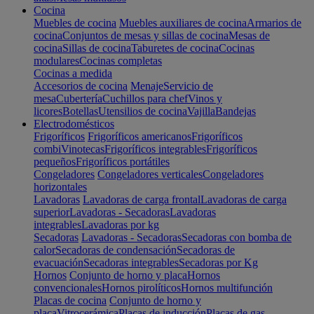
Cocina
Muebles de cocina
Muebles auxiliares de cocina
Armarios de
cocina
Conjuntos de mesas y sillas de cocina
Mesas de
cocina
Sillas de cocina
Taburetes de cocina
Cocinas
modulares
Cocinas completas
Cocinas a medida
Accesorios de cocina
Menaje
Servicio de
mesa
Cubertería
Cuchillos para chef
Vinos y
licores
Botellas
Utensilios de cocina
Vajilla
Bandejas
Electrodomésticos
Frigoríficos
Frigoríficos americanos
Frigoríficos
combi
Vinotecas
Frigoríficos integrables
Frigoríficos
pequeños
Frigoríficos portátiles
Congeladores
Congeladores verticales
Congeladores
horizontales
Lavadoras
Lavadoras de carga frontal
Lavadoras de carga
superior
Lavadoras - Secadoras
Lavadoras
integrables
Lavadoras por kg
Secadoras
Lavadoras - Secadoras
Secadoras con bomba de
calor
Secadoras de condensación
Secadoras de
evacuación
Secadoras integrables
Secadoras por Kg
Hornos
Conjunto de horno y placa
Hornos
convencionales
Hornos pirolíticos
Hornos multifunción
Placas de cocina
Conjunto de horno y
placa
Vitrocerámica
Placas de inducción
Placas de gas