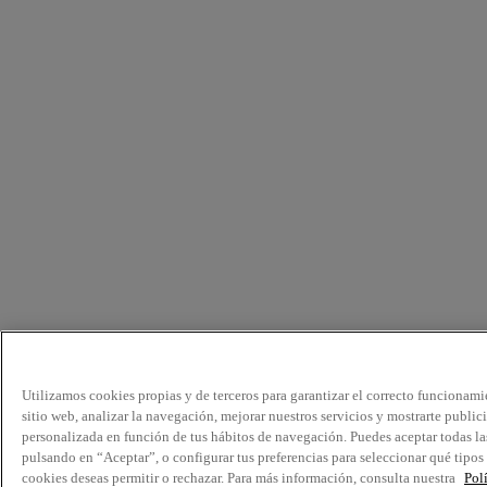
Utilizamos cookies propias y de terceros para garantizar el correcto funcionami
sitio web, analizar la navegación, mejorar nuestros servicios y mostrarte public
personalizada en función de tus hábitos de navegación. Puedes aceptar todas la
pulsando en “Aceptar”, o configurar tus preferencias para seleccionar qué tipos
cookies deseas permitir o rechazar. Para más información, consulta nuestra
Pol