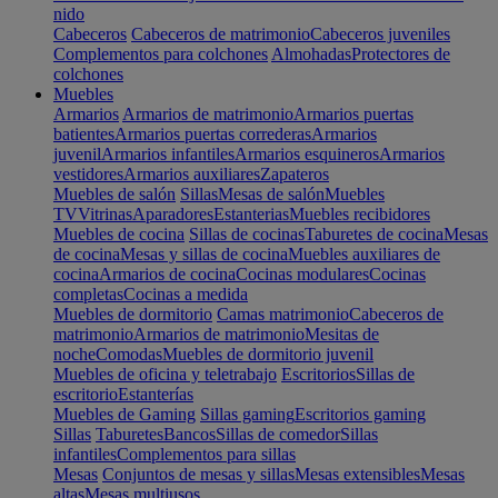
nido
Cabeceros
Cabeceros de matrimonio
Cabeceros juveniles
Complementos para colchones
Almohadas
Protectores de
colchones
Muebles
Armarios
Armarios de matrimonio
Armarios puertas
batientes
Armarios puertas correderas
Armarios
juvenil
Armarios infantiles
Armarios esquineros
Armarios
vestidores
Armarios auxiliares
Zapateros
Muebles de salón
Sillas
Mesas de salón
Muebles
TV
Vitrinas
Aparadores
Estanterias
Muebles recibidores
Muebles de cocina
Sillas de cocinas
Taburetes de cocina
Mesas
de cocina
Mesas y sillas de cocina
Muebles auxiliares de
cocina
Armarios de cocina
Cocinas modulares
Cocinas
completas
Cocinas a medida
Muebles de dormitorio
Camas matrimonio
Cabeceros de
matrimonio
Armarios de matrimonio
Mesitas de
noche
Comodas
Muebles de dormitorio juvenil
Muebles de oficina y teletrabajo
Escritorios
Sillas de
escritorio
Estanterías
Muebles de Gaming
Sillas gaming
Escritorios gaming
Sillas
Taburetes
Bancos
Sillas de comedor
Sillas
infantiles
Complementos para sillas
Mesas
Conjuntos de mesas y sillas
Mesas extensibles
Mesas
altas
Mesas multiusos