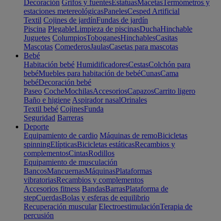
Decoración
Grifos y fuentes
Estatuas
Macetas
Termómetros y
estaciones metereológicas
Paneles
Cesped Artificial
Textil
Cojines de jardín
Fundas de jardín
Piscina
Plegable
Limpieza de piscinas
Ducha
Hinchable
Juguetes
Columpios
Toboganes
Hinchables
Casitas
Mascotas
Comederos
Jaulas
Casetas para mascotas
Bebé
Habitación bebé
Humidificadores
Cestas
Colchón para
bebé
Muebles para habitación de bebé
Cunas
Cama
bebé
Decoración bebé
Paseo
Coche
Mochilas
Accesorios
Capazos
Carrito ligero
Baño e higiene
Aspirador nasal
Orinales
Textil bebé
Cojines
Funda
Seguridad
Barreras
Deporte
Equipamiento de cardio
Máquinas de remo
Bicicletas
spinning
Elípticas
Bicicletas estáticas
Recambios y
complementos
Cintas
Rodillos
Equipamiento de musculación
Bancos
Mancuernas
Máquinas
Plataformas
vibratorias
Recambios y complementos
Accesorios fitness
Bandas
Barras
Plataforma de
step
Cuerdas
Bolas y esferas de equilibrio
Recuperación muscular
Electroestimulación
Terapia de
percusión