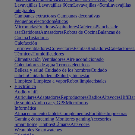
Lavavajillas
Lavavajillas 60cm
Lavavajillas 45cm
Lavavajillas
integrables
Campanas extractoras
Campanas decorativas
Pequeños electrodomésticos
Microondas
Freidoras
Aspiradores
Cafeteras
Planchas de
asar
Batidoras
Amasadores
Robots de Cocina
Balanzas de
Cocina
Tostadoras
Calefacción
Termoventiladores
Convectores
Estufas
Radiadores
Calefactores
D
Térmicos
Humidificadores
Climatización
Ventiladores
Aire acondicionado
Calentadores de agua
Termos eléctricos
Belleza y salud
Cuidado de los hombres
Cuidado
cabello
Cuidado dental
Salud y bienestar
Limpieza
Limpieza a vapor
Robot limpiacristales
Electrónica
Audio y hifi
Auriculares
Adaptadores
Reproductores
Radios
Altavoces
Hifi
Bar
de sonido
Audio car y GPS
Micrófonos
Informática
Almacenamiento
Tablets
Complementos
Portátiles
Impresoras
Gaming & streaming
Monitores gaming
Accesorios
Smart home
Timbres
Cámaras
Altavoces
Wearables
Smartwatches