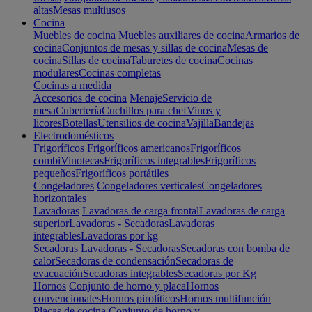
altas
Mesas multiusos
Cocina
Muebles de cocina
Muebles auxiliares de cocina
Armarios de
cocina
Conjuntos de mesas y sillas de cocina
Mesas de
cocina
Sillas de cocina
Taburetes de cocina
Cocinas
modulares
Cocinas completas
Cocinas a medida
Accesorios de cocina
Menaje
Servicio de
mesa
Cubertería
Cuchillos para chef
Vinos y
licores
Botellas
Utensilios de cocina
Vajilla
Bandejas
Electrodomésticos
Frigoríficos
Frigoríficos americanos
Frigoríficos
combi
Vinotecas
Frigoríficos integrables
Frigoríficos
pequeños
Frigoríficos portátiles
Congeladores
Congeladores verticales
Congeladores
horizontales
Lavadoras
Lavadoras de carga frontal
Lavadoras de carga
superior
Lavadoras - Secadoras
Lavadoras
integrables
Lavadoras por kg
Secadoras
Lavadoras - Secadoras
Secadoras con bomba de
calor
Secadoras de condensación
Secadoras de
evacuación
Secadoras integrables
Secadoras por Kg
Hornos
Conjunto de horno y placa
Hornos
convencionales
Hornos pirolíticos
Hornos multifunción
Placas de cocina
Conjunto de horno y