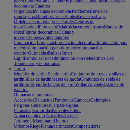
pared
Tableros
Canvas
Cuadros pintados a mano
Marcos
Placas
decorativas
Cuadros
Organización
Cajas decorativas
Percheros
Burros de
ropa
Joyeros
Biombos
Cestas
Baúles
Revisteros
Cajas
Objetos decorativos
Velas
Faroles
Centros de
mesa
Navidad
Flores artificiales
Maceteros
Jarrones
Marcos de
fotos
Figuras decorativas
Cajitas y
joyeros
Relojes
Ambientadores
Iluminación
Lámparas
Iluminación decorativa
Iluminación para
muebles
Iluminación para dormitorio
Iluminación
exterior
Guirnaldas
Balizas
Smart
Light
Bombillas
Focos
Iluminación con rieles
Cintas Led
Tendencias y temporadas
Jardín
Muebles de jardín
Set de jardín
Conjuntos de mesas y sillas de
jardín
Sillas de jardín
Mesas de jardín
Conjuntos de sofás de
jardín
Sofás jardín
Bancos de jardín
Sillas colgantes
Estufas de
exterior
Hamacas y tumbonas
Accesorios
Balancines
Tumbonas
Hamacas
Columpios
Pérgolas
Cenadores
Carpas
Pérgolas
Parasoles
Sombrillas
Parasoles
Toldos
Almacenamiento
Armarios
Arcones
Jardinería
Maquinaria
Huertos
Urbanos
Riego
Plantas
Jardineras
Compostadores