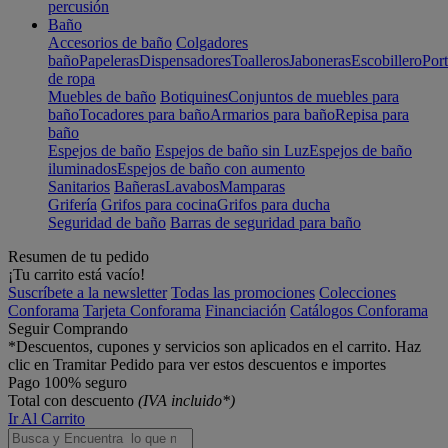
percusión
Baño
Accesorios de baño
Colgadores
baño
Papeleras
Dispensadores
Toalleros
Jaboneras
Escobillero
Port
de ropa
Muebles de baño
Botiquines
Conjuntos de muebles para
baño
Tocadores para baño
Armarios para baño
Repisa para
baño
Espejos de baño
Espejos de baño sin Luz
Espejos de baño
iluminados
Espejos de baño con aumento
Sanitarios
Bañeras
Lavabos
Mamparas
Grifería
Grifos para cocina
Grifos para ducha
Seguridad de baño
Barras de seguridad para baño
Resumen de tu pedido
¡Tu carrito está vacío!
Suscríbete a la newsletter
Todas las promociones
Colecciones
Conforama
Tarjeta Conforama
Financiación
Catálogos Conforama
Seguir Comprando
*Descuentos, cupones y servicios son aplicados en el carrito. Haz
clic en Tramitar Pedido para ver estos descuentos e importes
Pago 100% seguro
Total con descuento
(IVA incluido*)
Ir Al Carrito