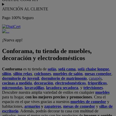
ATENCIÓN AL CLIENTE
Pago 100% Seguro
¡Nueva app!
Conforama, tu tienda de muebles,
decoración y electrodomésticos
Conforama
es tu tienda de
sofás
,
sofá cama
,
sofá chaise longue
,
sillón
,
sillón relax
,
colchones
,
muebles de salón
,
mesas comedor
,
dormitorio de juvenil
,
dormitorio de matrimonio
,
canapés
,
cocinas a medida
,
decoración
,
electrodomésticos
,
frigoríficos
,
microondas
,
lavavajillas
,
lavadora secadora
, y
televisiones
.
Descubre nuestra amplia variedad de estilos en cualquier
muebles
para tu hogar,
con los mejores precios y promociones
. Crea el
espacio en el que vives gracias a nuestros
muebles de comedor
y
habitaciones,
armarios
y
zapateros
,
mesas de comedor
y
sillas de
escritorio
. Además, podrás decorar tu casa con multitud de
artículos, tener el mejor ocio con los productos de
imagen y sonido