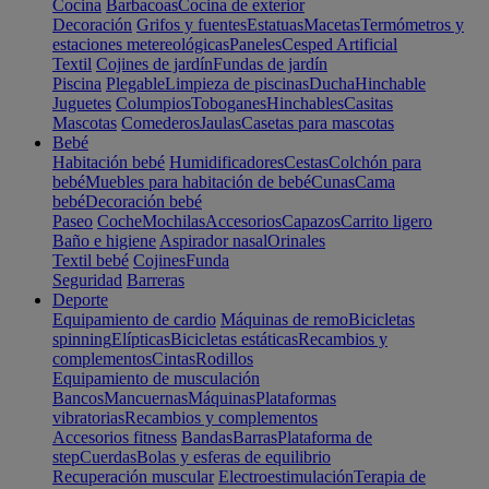
Cocina
Barbacoas
Cocina de exterior
Decoración
Grifos y fuentes
Estatuas
Macetas
Termómetros y
estaciones metereológicas
Paneles
Cesped Artificial
Textil
Cojines de jardín
Fundas de jardín
Piscina
Plegable
Limpieza de piscinas
Ducha
Hinchable
Juguetes
Columpios
Toboganes
Hinchables
Casitas
Mascotas
Comederos
Jaulas
Casetas para mascotas
Bebé
Habitación bebé
Humidificadores
Cestas
Colchón para
bebé
Muebles para habitación de bebé
Cunas
Cama
bebé
Decoración bebé
Paseo
Coche
Mochilas
Accesorios
Capazos
Carrito ligero
Baño e higiene
Aspirador nasal
Orinales
Textil bebé
Cojines
Funda
Seguridad
Barreras
Deporte
Equipamiento de cardio
Máquinas de remo
Bicicletas
spinning
Elípticas
Bicicletas estáticas
Recambios y
complementos
Cintas
Rodillos
Equipamiento de musculación
Bancos
Mancuernas
Máquinas
Plataformas
vibratorias
Recambios y complementos
Accesorios fitness
Bandas
Barras
Plataforma de
step
Cuerdas
Bolas y esferas de equilibrio
Recuperación muscular
Electroestimulación
Terapia de