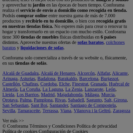
y aprovechar tu
jardín
en las épocas de buen tiempo. Conforama
realiza el
servicio de envío a domicilio como recogida en tienda.
Podrás
comprar online
entre nuestra gama de más de 7.000
productos y
recibirlo en tu domicilio
, o bien con
recogida gratis
en nuestras tiendas física.
No esperes más para crear o renovar tu
hogar y transformarlo en un espacio con mucho estilo. Conforama
tiene 300
tiendas de muebles
físicas distribuidas en
6 países
distintos. Aproveche nuestras ofertas de
sofas baratos
,
colchones
baratos
y
liquidaciones de sofas
.
Conforama solo comercializa a través de su website o, físicamente,
en sus
tiendas de sofás
.
Alcalá de Guadaíra
,
Alcalá de Henares
,
Alcorcón
,
Alfafar
,
Alicante
,
Arinaga
,
Asturias
,
Badalona
,
Barakaldo
,
Barcelona
,
Burjassot
,
Castellón
,
Chafiras
,
Cordoba
,
Elche
,
Finestrat
,
Granada
,
Huércal de
Almería
,
La Coruña
,
La Laguna
,
La Zenia
,
Lanzarote
,
León
,
Lleida
,
Los Barrios
,
Madrid
,
Majadahonda
,
Málaga
,
Murcia
,
Orotava
,
Palma
,
Pamplona
,
Rivas
,
Sabadell
,
Sagunto
,
Salt, Girona
,
San Sebastian
,
Sant Boi
,
Santander
,
Santiago de Compostela
,
Sevilla
,
Tamaraceite
,
Terrassa
,
Viana
,
Vilanova i la Geltrú
,
Zaragoza
Ver más >>
© Conforama
Términos y Condiciones
Política de privacidad
Política de cookies
Configuración de Cookies