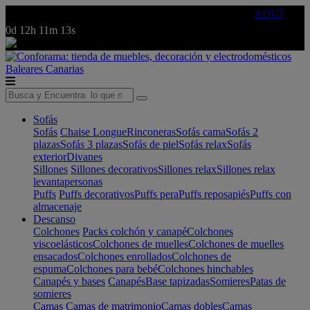
🔵Cambia tu electro con
-10% EXTRA
de descuento ☑️
AQUÍ
0d
12h
11m
13s
Baleares
Canarias
Sofás
Sofás
Chaise Longue
Rinconeras
Sofás cama
Sofás 2
plazas
Sofás 3 plazas
Sofás de piel
Sofás relax
Sofás
exterior
Divanes
Sillones
Sillones decorativos
Sillones relax
Sillones relax
levantapersonas
Puffs
Puffs decorativos
Puffs pera
Puffs reposapiés
Puffs con
almacenaje
Descanso
Colchones
Packs colchón y canapé
Colchones
viscoelásticos
Colchones de muelles
Colchones de muelles
ensacados
Colchones enrollados
Colchones de
espuma
Colchones para bebé
Colchones hinchables
Canapés y bases
Canapés
Base tapizadas
Somieres
Patas de
somieres
Camas
Camas de matrimonio
Camas dobles
Camas