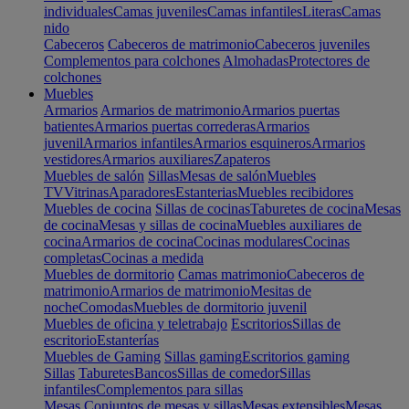
individuales
Camas juveniles
Camas infantiles
Literas
Camas
nido
Cabeceros
Cabeceros de matrimonio
Cabeceros juveniles
Complementos para colchones
Almohadas
Protectores de
colchones
Muebles
Armarios
Armarios de matrimonio
Armarios puertas
batientes
Armarios puertas correderas
Armarios
juvenil
Armarios infantiles
Armarios esquineros
Armarios
vestidores
Armarios auxiliares
Zapateros
Muebles de salón
Sillas
Mesas de salón
Muebles
TV
Vitrinas
Aparadores
Estanterias
Muebles recibidores
Muebles de cocina
Sillas de cocinas
Taburetes de cocina
Mesas
de cocina
Mesas y sillas de cocina
Muebles auxiliares de
cocina
Armarios de cocina
Cocinas modulares
Cocinas
completas
Cocinas a medida
Muebles de dormitorio
Camas matrimonio
Cabeceros de
matrimonio
Armarios de matrimonio
Mesitas de
noche
Comodas
Muebles de dormitorio juvenil
Muebles de oficina y teletrabajo
Escritorios
Sillas de
escritorio
Estanterías
Muebles de Gaming
Sillas gaming
Escritorios gaming
Sillas
Taburetes
Bancos
Sillas de comedor
Sillas
infantiles
Complementos para sillas
Mesas
Conjuntos de mesas y sillas
Mesas extensibles
Mesas