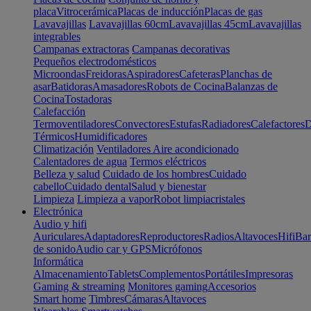
placa
Vitrocerámica
Placas de inducción
Placas de gas
Lavavajillas
Lavavajillas 60cm
Lavavajillas 45cm
Lavavajillas
integrables
Campanas extractoras
Campanas decorativas
Pequeños electrodomésticos
Microondas
Freidoras
Aspiradores
Cafeteras
Planchas de
asar
Batidoras
Amasadores
Robots de Cocina
Balanzas de
Cocina
Tostadoras
Calefacción
Termoventiladores
Convectores
Estufas
Radiadores
Calefactores
D
Térmicos
Humidificadores
Climatización
Ventiladores
Aire acondicionado
Calentadores de agua
Termos eléctricos
Belleza y salud
Cuidado de los hombres
Cuidado
cabello
Cuidado dental
Salud y bienestar
Limpieza
Limpieza a vapor
Robot limpiacristales
Electrónica
Audio y hifi
Auriculares
Adaptadores
Reproductores
Radios
Altavoces
Hifi
Bar
de sonido
Audio car y GPS
Micrófonos
Informática
Almacenamiento
Tablets
Complementos
Portátiles
Impresoras
Gaming & streaming
Monitores gaming
Accesorios
Smart home
Timbres
Cámaras
Altavoces