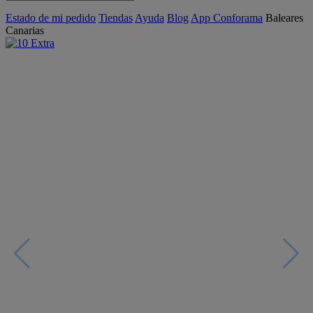
Estado de mi pedido
Tiendas
Ayuda
Blog
App Conforama
Baleares
Canarias