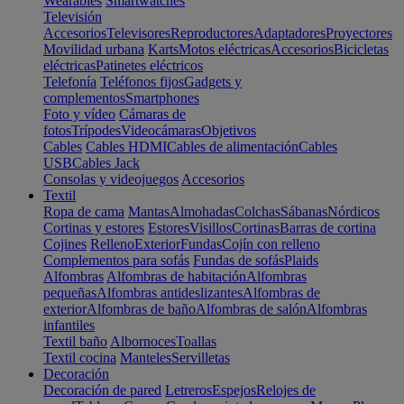
Wearables
Smartwatches
Televisión
Accesorios
Televisores
Reproductores
Adaptadores
Proyectores
Movilidad urbana
Karts
Motos eléctricas
Accesorios
Bicicletas
eléctricas
Patinetes eléctricos
Telefonía
Teléfonos fijos
Gadgets y
complementos
Smartphones
Foto y vídeo
Cámaras de
fotos
Trípodes
Videocámaras
Objetivos
Cables
Cables HDMI
Cables de alimentación
Cables
USB
Cables Jack
Consolas y videojuegos
Accesorios
Textil
Ropa de cama
Mantas
Almohadas
Colchas
Sábanas
Nórdicos
Cortinas y estores
Estores
Visillos
Cortinas
Barras de cortina
Cojines
Relleno
Exterior
Fundas
Cojín con relleno
Complementos para sofás
Fundas de sofás
Plaids
Alfombras
Alfombras de habitación
Alfombras
pequeñas
Alfombras antideslizantes
Alfombras de
exterior
Alfombras de baño
Alfombras de salón
Alfombras
infantiles
Textil baño
Albornoces
Toallas
Textil cocina
Manteles
Servilletas
Decoración
Decoración de pared
Letreros
Espejos
Relojes de