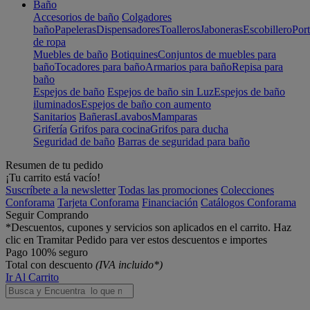
Baño
Accesorios de baño
Colgadores
baño
Papeleras
Dispensadores
Toalleros
Jaboneras
Escobillero
Port
de ropa
Muebles de baño
Botiquines
Conjuntos de muebles para
baño
Tocadores para baño
Armarios para baño
Repisa para
baño
Espejos de baño
Espejos de baño sin Luz
Espejos de baño
iluminados
Espejos de baño con aumento
Sanitarios
Bañeras
Lavabos
Mamparas
Grifería
Grifos para cocina
Grifos para ducha
Seguridad de baño
Barras de seguridad para baño
Resumen de tu pedido
¡Tu carrito está vacío!
Suscríbete a la newsletter
Todas las promociones
Colecciones
Conforama
Tarjeta Conforama
Financiación
Catálogos Conforama
Seguir Comprando
*Descuentos, cupones y servicios son aplicados en el carrito. Haz
clic en Tramitar Pedido para ver estos descuentos e importes
Pago 100% seguro
Total con descuento
(IVA incluido*)
Ir Al Carrito