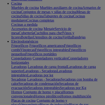
Cocina
Muebles de cocina
Muebles auxiliares de cocina
Armarios de
cocina
Conjuntos de mesas y sillas de cocina
Mesas de
cocina
Sillas de cocina
Taburetes de cocina
Cocinas
modulares
Cocinas completas
Cocinas a medida
Accesorios de cocina
Menaje
Servicio de
mesa
Cubertería
Cuchillos para chef
Vinos y
licores
Botellas
Utensilios de cocina
Vajilla
Bandejas
Electrodomésticos
Frigoríficos
Frigoríficos americanos
Frigoríficos
combi
Vinotecas
Frigoríficos integrables
Frigoríficos
pequeños
Frigoríficos portátiles
Congeladores
Congeladores verticales
Congeladores
horizontales
Lavadoras
Lavadoras de carga frontal
Lavadoras de carga
superior
Lavadoras - Secadoras
Lavadoras
integrables
Lavadoras por kg
Secadoras
Lavadoras - Secadoras
Secadoras con bomba de
calor
Secadoras de condensación
Secadoras de
evacuación
Secadoras integrables
Secadoras por Kg
Hornos
Conjunto de horno y placa
Hornos
convencionales
Hornos pirolíticos
Hornos multifunción
Placas de cocina
Conjunto de horno y
placa
Vitrocerámica
Placas de inducción
Placas de gas