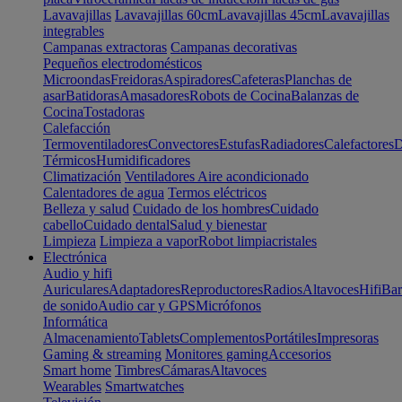
Lavavajillas
Lavavajillas 60cm
Lavavajillas 45cm
Lavavajillas
integrables
Campanas extractoras
Campanas decorativas
Pequeños electrodomésticos
Microondas
Freidoras
Aspiradores
Cafeteras
Planchas de
asar
Batidoras
Amasadores
Robots de Cocina
Balanzas de
Cocina
Tostadoras
Calefacción
Termoventiladores
Convectores
Estufas
Radiadores
Calefactores
D
Térmicos
Humidificadores
Climatización
Ventiladores
Aire acondicionado
Calentadores de agua
Termos eléctricos
Belleza y salud
Cuidado de los hombres
Cuidado
cabello
Cuidado dental
Salud y bienestar
Limpieza
Limpieza a vapor
Robot limpiacristales
Electrónica
Audio y hifi
Auriculares
Adaptadores
Reproductores
Radios
Altavoces
Hifi
Bar
de sonido
Audio car y GPS
Micrófonos
Informática
Almacenamiento
Tablets
Complementos
Portátiles
Impresoras
Gaming & streaming
Monitores gaming
Accesorios
Smart home
Timbres
Cámaras
Altavoces
Wearables
Smartwatches