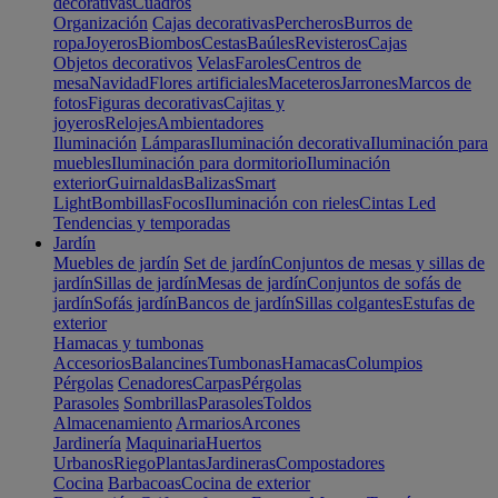
decorativas
Cuadros
Organización
Cajas decorativas
Percheros
Burros de
ropa
Joyeros
Biombos
Cestas
Baúles
Revisteros
Cajas
Objetos decorativos
Velas
Faroles
Centros de
mesa
Navidad
Flores artificiales
Maceteros
Jarrones
Marcos de
fotos
Figuras decorativas
Cajitas y
joyeros
Relojes
Ambientadores
Iluminación
Lámparas
Iluminación decorativa
Iluminación para
muebles
Iluminación para dormitorio
Iluminación
exterior
Guirnaldas
Balizas
Smart
Light
Bombillas
Focos
Iluminación con rieles
Cintas Led
Tendencias y temporadas
Jardín
Muebles de jardín
Set de jardín
Conjuntos de mesas y sillas de
jardín
Sillas de jardín
Mesas de jardín
Conjuntos de sofás de
jardín
Sofás jardín
Bancos de jardín
Sillas colgantes
Estufas de
exterior
Hamacas y tumbonas
Accesorios
Balancines
Tumbonas
Hamacas
Columpios
Pérgolas
Cenadores
Carpas
Pérgolas
Parasoles
Sombrillas
Parasoles
Toldos
Almacenamiento
Armarios
Arcones
Jardinería
Maquinaria
Huertos
Urbanos
Riego
Plantas
Jardineras
Compostadores
Cocina
Barbacoas
Cocina de exterior