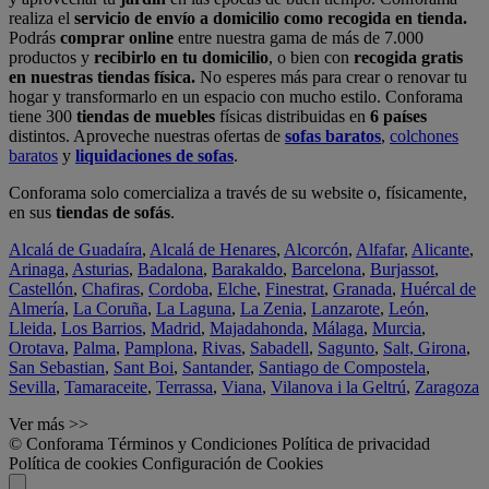
realiza el
servicio de envío a domicilio como recogida en tienda.
Podrás
comprar online
entre nuestra gama de más de 7.000
productos y
recibirlo en tu domicilio
, o bien con
recogida gratis
en nuestras tiendas física.
No esperes más para crear o renovar tu
hogar y transformarlo en un espacio con mucho estilo. Conforama
tiene 300
tiendas de muebles
físicas distribuidas en
6 países
distintos. Aproveche nuestras ofertas de
sofas baratos
,
colchones
baratos
y
liquidaciones de sofas
.
Conforama solo comercializa a través de su website o, físicamente,
en sus
tiendas de sofás
.
Alcalá de Guadaíra
,
Alcalá de Henares
,
Alcorcón
,
Alfafar
,
Alicante
,
Arinaga
,
Asturias
,
Badalona
,
Barakaldo
,
Barcelona
,
Burjassot
,
Castellón
,
Chafiras
,
Cordoba
,
Elche
,
Finestrat
,
Granada
,
Huércal de
Almería
,
La Coruña
,
La Laguna
,
La Zenia
,
Lanzarote
,
León
,
Lleida
,
Los Barrios
,
Madrid
,
Majadahonda
,
Málaga
,
Murcia
,
Orotava
,
Palma
,
Pamplona
,
Rivas
,
Sabadell
,
Sagunto
,
Salt, Girona
,
San Sebastian
,
Sant Boi
,
Santander
,
Santiago de Compostela
,
Sevilla
,
Tamaraceite
,
Terrassa
,
Viana
,
Vilanova i la Geltrú
,
Zaragoza
Ver más >>
© Conforama
Términos y Condiciones
Política de privacidad
Política de cookies
Configuración de Cookies