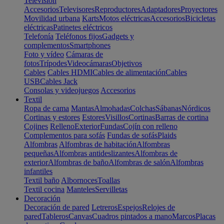
Televisión
Accesorios
Televisores
Reproductores
Adaptadores
Proyectores
Movilidad urbana
Karts
Motos eléctricas
Accesorios
Bicicletas
eléctricas
Patinetes eléctricos
Telefonía
Teléfonos fijos
Gadgets y
complementos
Smartphones
Foto y vídeo
Cámaras de
fotos
Trípodes
Videocámaras
Objetivos
Cables
Cables HDMI
Cables de alimentación
Cables
USB
Cables Jack
Consolas y videojuegos
Accesorios
Textil
Ropa de cama
Mantas
Almohadas
Colchas
Sábanas
Nórdicos
Cortinas y estores
Estores
Visillos
Cortinas
Barras de cortina
Cojines
Relleno
Exterior
Fundas
Cojín con relleno
Complementos para sofás
Fundas de sofás
Plaids
Alfombras
Alfombras de habitación
Alfombras
pequeñas
Alfombras antideslizantes
Alfombras de
exterior
Alfombras de baño
Alfombras de salón
Alfombras
infantiles
Textil baño
Albornoces
Toallas
Textil cocina
Manteles
Servilletas
Decoración
Decoración de pared
Letreros
Espejos
Relojes de
pared
Tableros
Canvas
Cuadros pintados a mano
Marcos
Placas