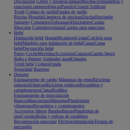
Decoración
Grifos y fuentes
Estatuas
Macetas
Termómetros y
estaciones metereológicas
Paneles
Cesped Artificial
Textil
Cojines de jardín
Fundas de jardín
Piscina
Plegable
Limpieza de piscinas
Ducha
Hinchable
Juguetes
Columpios
Toboganes
Hinchables
Casitas
Mascotas
Comederos
Jaulas
Casetas para mascotas
Bebé
Habitación bebé
Humidificadores
Cestas
Colchón para
bebé
Muebles para habitación de bebé
Cunas
Cama
bebé
Decoración bebé
Paseo
Coche
Mochilas
Accesorios
Capazos
Carrito ligero
Baño e higiene
Aspirador nasal
Orinales
Textil bebé
Cojines
Funda
Seguridad
Barreras
Deporte
Equipamiento de cardio
Máquinas de remo
Bicicletas
spinning
Elípticas
Bicicletas estáticas
Recambios y
complementos
Cintas
Rodillos
Equipamiento de musculación
Bancos
Mancuernas
Máquinas
Plataformas
vibratorias
Recambios y complementos
Accesorios fitness
Bandas
Barras
Plataforma de
step
Cuerdas
Bolas y esferas de equilibrio
Recuperación muscular
Electroestimulación
Terapia de
percusión