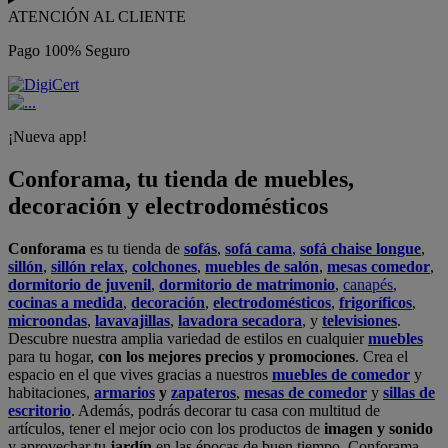
ATENCIÓN AL CLIENTE
Pago 100% Seguro
¡Nueva app!
Conforama, tu tienda de muebles,
decoración y electrodomésticos
Conforama
es tu tienda de
sofás
,
sofá cama
,
sofá chaise longue
,
sillón
,
sillón relax
,
colchones
,
muebles de salón
,
mesas comedor
,
dormitorio de juvenil
,
dormitorio de matrimonio
,
canapés
,
cocinas a medida
,
decoración
,
electrodomésticos
,
frigoríficos
,
microondas
,
lavavajillas
,
lavadora secadora
, y
televisiones
.
Descubre nuestra amplia variedad de estilos en cualquier
muebles
para tu hogar,
con los mejores precios y promociones
. Crea el
espacio en el que vives gracias a nuestros
muebles de comedor
y
habitaciones,
armarios
y
zapateros
,
mesas de comedor
y
sillas de
escritorio
. Además, podrás decorar tu casa con multitud de
artículos, tener el mejor ocio con los productos de
imagen y sonido
y aprovechar tu
jardín
en las épocas de buen tiempo. Conforama