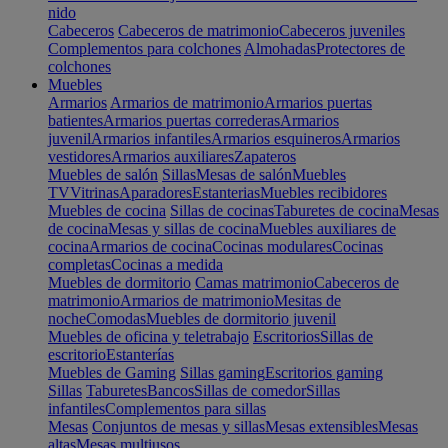
nido
Cabeceros
Cabeceros de matrimonio
Cabeceros juveniles
Complementos para colchones
Almohadas
Protectores de
colchones
Muebles
Armarios
Armarios de matrimonio
Armarios puertas
batientes
Armarios puertas correderas
Armarios
juvenil
Armarios infantiles
Armarios esquineros
Armarios
vestidores
Armarios auxiliares
Zapateros
Muebles de salón
Sillas
Mesas de salón
Muebles
TV
Vitrinas
Aparadores
Estanterias
Muebles recibidores
Muebles de cocina
Sillas de cocinas
Taburetes de cocina
Mesas
de cocina
Mesas y sillas de cocina
Muebles auxiliares de
cocina
Armarios de cocina
Cocinas modulares
Cocinas
completas
Cocinas a medida
Muebles de dormitorio
Camas matrimonio
Cabeceros de
matrimonio
Armarios de matrimonio
Mesitas de
noche
Comodas
Muebles de dormitorio juvenil
Muebles de oficina y teletrabajo
Escritorios
Sillas de
escritorio
Estanterías
Muebles de Gaming
Sillas gaming
Escritorios gaming
Sillas
Taburetes
Bancos
Sillas de comedor
Sillas
infantiles
Complementos para sillas
Mesas
Conjuntos de mesas y sillas
Mesas extensibles
Mesas
altas
Mesas multiusos