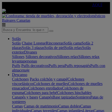
🔵Cambia tu electro con
-10% EXTRA
de descuento ☑️
AQUÍ
Baleares
Canarias
Sofás
Sofás
Chaise Longue
Rinconeras
Sofás cama
Sofás 2
plazas
Sofás 3 plazas
Sofás de piel
Sofás relax
Sofás
exterior
Divanes
Sillones
Sillones decorativos
Sillones relax
Sillones relax
levantapersonas
Puffs
Puffs decorativos
Puffs pera
Puffs reposapiés
Puffs con
almacenaje
Descanso
Colchones
Packs colchón y canapé
Colchones
viscoelásticos
Colchones de muelles
Colchones de muelles
ensacados
Colchones enrollados
Colchones de
espuma
Colchones para bebé
Colchones hinchables
Canapés y bases
Canapés
Base tapizadas
Somieres
Patas de
somieres
Camas
Camas de matrimonio
Camas dobles
Camas
individuales
Camas juveniles
Camas infantiles
Literas
Camas