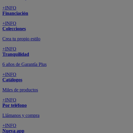
+INFO
Financiación
+INFO
Colecciones
Crea tu propio estilo
+INFO
Tranquilidad
6 años de Garantía Plus
+INFO
Catálogos
Miles de productos
+INFO
Por teléfono
Llámanos y compra
+INFO
Nueva app