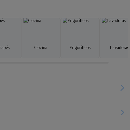
napés
Cocina
Frigoríficos
Lavadoras