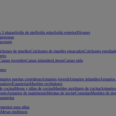
s 3 plazas
Sofás de piel
Sofás relax
Sofás exterior
Divanes
apersonas
macenaje
chones de muelles
Colchones de muelles ensacados
Colchones enrollad
eres
Camas juveniles
Camas infantiles
Literas
Camas nido
ones
marios puertas correderas
Armarios juvenil
Armarios infantiles
Armarios 
radores
Estanterias
Muebles recibidores
e cocina
Mesas y sillas de cocina
Muebles auxiliares de cocina
Armarios
onio
Armarios de matrimonio
Mesitas de noche
Comodas
Muebles de dor
tanterías
entos para sillas
s
Mesas multiusos