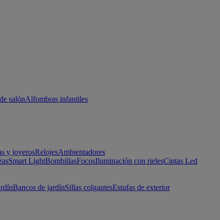
de salón
Alfombras infantiles
as y joyeros
Relojes
Ambientadores
zas
Smart Light
Bombillas
Focos
Iluminación con rieles
Cintas Led
ardín
Bancos de jardín
Sillas colgantes
Estufas de exterior