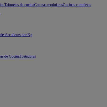
ina
Taburetes de cocina
Cocinas modulares
Cocinas completas
s
bles
Secadoras por Kg
as de Cocina
Tostadoras