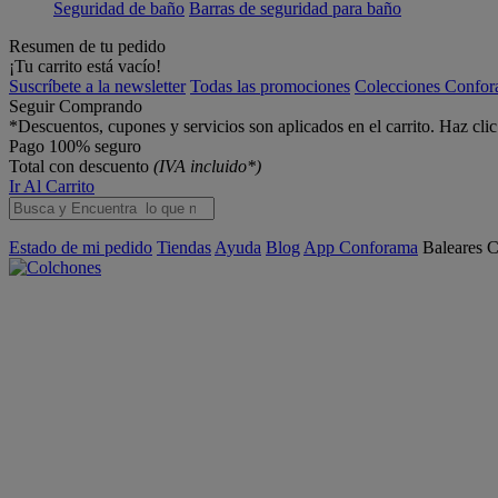
Seguridad de baño
Barras de seguridad para baño
Resumen de tu pedido
¡Tu carrito está vacío!
Suscríbete a la newsletter
Todas las promociones
Colecciones Confo
Seguir Comprando
*Descuentos, cupones y servicios son aplicados en el carrito. Haz cli
Pago 100% seguro
Total con descuento
(IVA incluido*)
Ir Al Carrito
Estado de mi pedido
Tiendas
Ayuda
Blog
App Conforama
Baleares
C