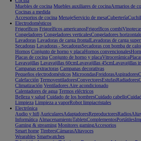
Cocina
Muebles de cocina
Muebles auxiliares de cocina
Armarios de co
Cocinas a medida
Accesorios de cocina
Menaje
Servicio de mesa
Cubertería
Cuchil
Electrodomésticos
Frigoríficos
Frigoríficos americanos
Frigoríficos combi
Vinoteca
Congeladores
Congeladores verticales
Congeladores horizontal
Lavadoras
Lavadoras de carga frontal
Lavadoras de carga super
Secadoras
Lavadoras - Secadoras
Secadoras con bomba de calo
Hornos
Conjunto de horno y placa
Hornos convencionales
Horno
Placas de cocina
Conjunto de horno y placa
Vitrocerámica
Placa
Lavavajillas
Lavavajillas 60cm
Lavavajillas 45cm
Lavavajillas i
Campanas extractoras
Campanas decorativas
Pequeños electrodomésticos
Microondas
Freidoras
Aspiradores
C
Calefacción
Termoventiladores
Convectores
Estufas
Radiadores
C
Climatización
Ventiladores
Aire acondicionado
Calentadores de agua
Termos eléctricos
Belleza y salud
Cuidado de los hombres
Cuidado cabello
Cuidad
Limpieza
Limpieza a vapor
Robot limpiacristales
Electrónica
Audio y hifi
Auriculares
Adaptadores
Reproductores
Radios
Alta
Informática
Almacenamiento
Tablets
Complementos
Portátiles
Im
Gaming & streaming
Monitores gaming
Accesorios
Smart home
Timbres
Cámaras
Altavoces
Wearables
Smartwatches