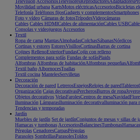
Televisión
Accesorios
Televisores
Reproductores
Adaptadores
Pr
Movilidad urbana
Karts
Motos eléctricas
Accesorios
Bicicletas el
Telefonía
Teléfonos fijos
Gadgets y complementos
Smartphones
Foto y vídeo
Cámaras de fotos
Trípodes
Videocámaras
Cables
Cables HDMI
Cables de alimentación
Cables USB
Cable
Consolas y videojuegos
Accesorios
Textil
Ropa de cama
Mantas
Almohadas
Colchas
Sábanas
Nórdicos
Cortinas y estores
Estores
Visillos
Cortinas
Barras de cortina
Cojines
Relleno
Exterior
Fundas
Cojín con relleno
Complementos para sofás
Fundas de sofás
Plaids
Alfombras
Alfombras de habitación
Alfombras pequeñas
Alfomb
Textil baño
Albornoces
Toallas
Textil cocina
Manteles
Servilletas
Decoración
Decoración de pared
Letreros
Espejos
Relojes de pared
Tableros
Organización
Cajas decorativas
Percheros
Burros de ropa
Joyero
Objetos decorativos
Velas
Faroles
Centros de mesa
Navidad
Flore
Iluminación
Lámparas
Iluminación decorativa
Iluminación para 
Tendencias y temporadas
Jardín
Muebles de jardín
Set de jardín
Conjuntos de mesas y sillas de j
Hamacas y tumbonas
Accesorios
Balancines
Tumbonas
Hamaca
Pérgolas
Cenadores
Carpas
Pérgolas
Parasoles
Sombrillas
Parasoles
Toldos