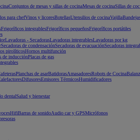
cina
Conjuntos de mesas y sillas de cocina
Mesas de cocina
Sillas de coc
los para chef
Vinos y licores
Botellas
Utensilios de cocina
Vajilla
Bandeja
s
Frigoríficos integrables
Frigoríficos pequeños
Frigoríficos portátiles
es
ior
Lavadoras - Secadoras
Lavadoras integrables
Lavadoras por kg
r
Secadoras de condensación
Secadoras de evacuación
Secadoras integra
s pirolíticos
Hornos multifunción
s de inducción
Placas de gas
ntegrables
afeteras
Planchas de asar
Batidoras
Amasadores
Robots de Cocina
Balanz
alefactores
Difusores
Emisores Térmicos
Humidificadores
o dental
Salud y bienestar
voces
Hifi
Barras de sonido
Audio car y GPS
Micrófonos
presoras