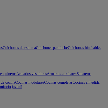
os
Colchones de espuma
Colchones para bebé
Colchones hinchables
esquineros
Armarios vestidores
Armarios auxiliares
Zapateros
 de cocina
Cocinas modulares
Cocinas completas
Cocinas a medida
mitorio juvenil