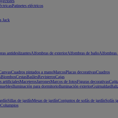
oyectores
éctricas
Patinetes eléctricos
s Jack
ras antideslizantes
Alfombras de exterior
Alfombras de baño
Alfombras 
Canvas
Cuadros pintados a mano
Marcos
Placas decorativas
Cuadros
s
Biombos
Cestas
Baúles
Revisteros
Cajas
s artificiales
Maceteros
Jarrones
Marcos de fotos
Figuras decorativas
Cajit
muebles
Iluminación para dormitorio
Iluminación exterior
Guirnaldas
Bali
ardín
Sillas de jardín
Mesas de jardín
Conjuntos de sofás de jardín
Sofás j
s
Columpios