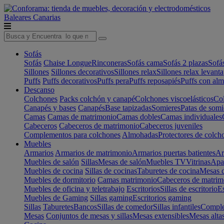
Baleares
Canarias
Sofás
Sofás
Chaise Longue
Rinconeras
Sofás cama
Sofás 2 plazas
Sofá
Sillones
Sillones decorativos
Sillones relax
Sillones relax levant
Puffs
Puffs decorativos
Puffs pera
Puffs reposapiés
Puffs con al
Descanso
Colchones
Packs colchón y canapé
Colchones viscoelásticos
Col
Canapés y bases
Canapés
Base tapizadas
Somieres
Patas de somi
Camas
Camas de matrimonio
Camas dobles
Camas individuales
Cabeceros
Cabeceros de matrimonio
Cabeceros juveniles
Complementos para colchones
Almohadas
Protectores de colch
Muebles
Armarios
Armarios de matrimonio
Armarios puertas batientes
Ar
Muebles de salón
Sillas
Mesas de salón
Muebles TV
Vitrinas
Apa
Muebles de cocina
Sillas de cocinas
Taburetes de cocina
Mesas d
Muebles de dormitorio
Camas matrimonio
Cabeceros de matrim
Muebles de oficina y teletrabajo
Escritorios
Sillas de escritorio
Es
Muebles de Gaming
Sillas gaming
Escritorios gaming
Sillas
Taburetes
Bancos
Sillas de comedor
Sillas infantiles
Complem
Mesas
Conjuntos de mesas y sillas
Mesas extensibles
Mesas alta