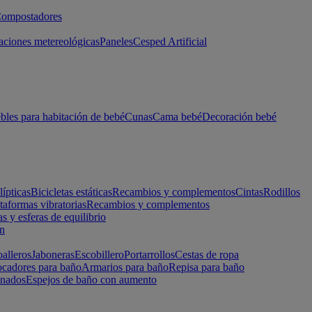
ompostadores
aciones metereológicas
Paneles
Cesped Artificial
les para habitación de bebé
Cunas
Cama bebé
Decoración bebé
lípticas
Bicicletas estáticas
Recambios y complementos
Cintas
Rodillos
taformas vibratorias
Recambios y complementos
s y esferas de equilibrio
ón
alleros
Jaboneras
Escobillero
Portarrollos
Cestas de ropa
cadores para baño
Armarios para baño
Repisa para baño
inados
Espejos de baño con aumento