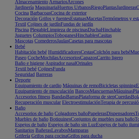
Almacenamiento
Armarios
Arcones
Jardinería
Maquinaria
Huertos Urbanos
Riego
Plantas
Jardineras
C
Cocina
Barbacoas
Cocina de exterior
Decoración
Grifos y fuentes
Estatuas
Macetas
Termómetros y est
Textil
Cojines de jardín
Fundas de jardín
Piscina
Plegable
Limpieza de piscinas
Ducha
Hinchable
Juguetes
Columpios
Toboganes
Hinchables
Casitas
Mascotas
Comederos
Jaulas
Casetas para mascotas
Bebé
Habitación bebé
Humidificadores
Cestas
Colchón para bebé
Mueb
Paseo
Coche
Mochilas
Accesorios
Capazos
Carrito ligero
Baño e higiene
Aspirador nasal
Orinales
Textil bebé
Cojines
Funda
Seguridad
Barreras
Deporte
Equipamiento de cardio
Máquinas de remo
Bicicletas spinning
E
Equipamiento de musculación
Bancos
Mancuernas
Máquinas
Pla
Accesorios fitness
Bandas
Barras
Plataforma de step
Cuerdas
Bola
Recuperación muscular
Electroestimulación
Terapia de percusi
Baño
Accesorios de baño
Colgadores baño
Papeleras
Dispensadores
To
Muebles de baño
Botiquines
Conjuntos de muebles para baño
To
Espejos de baño
Espejos de baño sin Luz
Espejos de baño ilum
Sanitarios
Bañeras
Lavabos
Mamparas
Grifería
Grifos para cocina
Grifos para ducha