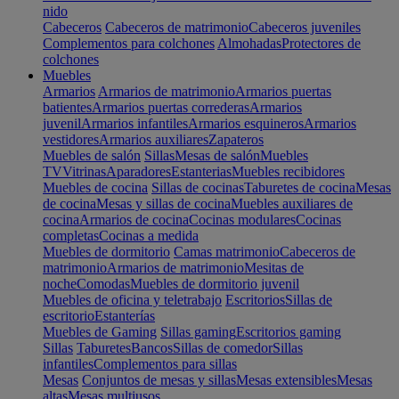
nido
Cabeceros
Cabeceros de matrimonio
Cabeceros juveniles
Complementos para colchones
Almohadas
Protectores de
colchones
Muebles
Armarios
Armarios de matrimonio
Armarios puertas
batientes
Armarios puertas correderas
Armarios
juvenil
Armarios infantiles
Armarios esquineros
Armarios
vestidores
Armarios auxiliares
Zapateros
Muebles de salón
Sillas
Mesas de salón
Muebles
TV
Vitrinas
Aparadores
Estanterias
Muebles recibidores
Muebles de cocina
Sillas de cocinas
Taburetes de cocina
Mesas
de cocina
Mesas y sillas de cocina
Muebles auxiliares de
cocina
Armarios de cocina
Cocinas modulares
Cocinas
completas
Cocinas a medida
Muebles de dormitorio
Camas matrimonio
Cabeceros de
matrimonio
Armarios de matrimonio
Mesitas de
noche
Comodas
Muebles de dormitorio juvenil
Muebles de oficina y teletrabajo
Escritorios
Sillas de
escritorio
Estanterías
Muebles de Gaming
Sillas gaming
Escritorios gaming
Sillas
Taburetes
Bancos
Sillas de comedor
Sillas
infantiles
Complementos para sillas
Mesas
Conjuntos de mesas y sillas
Mesas extensibles
Mesas
altas
Mesas multiusos