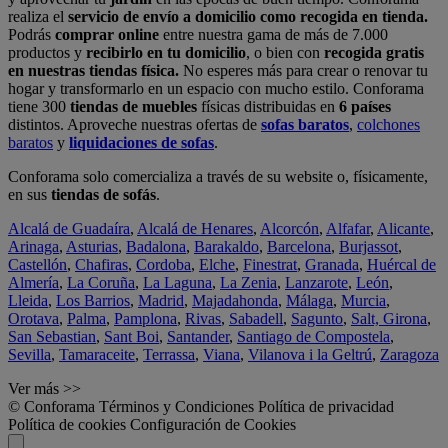
realiza el
servicio de envío a domicilio como recogida en tienda.
Podrás
comprar online
entre nuestra gama de más de 7.000
productos y
recibirlo en tu domicilio
, o bien con
recogida gratis
en nuestras tiendas física.
No esperes más para crear o renovar tu
hogar y transformarlo en un espacio con mucho estilo. Conforama
tiene 300
tiendas de muebles
físicas distribuidas en
6 países
distintos. Aproveche nuestras ofertas de
sofas baratos
,
colchones
baratos
y
liquidaciones de sofas
.
Conforama solo comercializa a través de su website o, físicamente,
en sus
tiendas de sofás
.
Alcalá de Guadaíra
,
Alcalá de Henares
,
Alcorcón
,
Alfafar
,
Alicante
,
Arinaga
,
Asturias
,
Badalona
,
Barakaldo
,
Barcelona
,
Burjassot
,
Castellón
,
Chafiras
,
Cordoba
,
Elche
,
Finestrat
,
Granada
,
Huércal de
Almería
,
La Coruña
,
La Laguna
,
La Zenia
,
Lanzarote
,
León
,
Lleida
,
Los Barrios
,
Madrid
,
Majadahonda
,
Málaga
,
Murcia
,
Orotava
,
Palma
,
Pamplona
,
Rivas
,
Sabadell
,
Sagunto
,
Salt, Girona
,
San Sebastian
,
Sant Boi
,
Santander
,
Santiago de Compostela
,
Sevilla
,
Tamaraceite
,
Terrassa
,
Viana
,
Vilanova i la Geltrú
,
Zaragoza
Ver más >>
© Conforama
Términos y Condiciones
Política de privacidad
Política de cookies
Configuración de Cookies