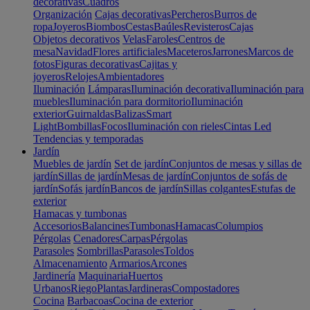
decorativas
Cuadros
Organización
Cajas decorativas
Percheros
Burros de
ropa
Joyeros
Biombos
Cestas
Baúles
Revisteros
Cajas
Objetos decorativos
Velas
Faroles
Centros de
mesa
Navidad
Flores artificiales
Maceteros
Jarrones
Marcos de
fotos
Figuras decorativas
Cajitas y
joyeros
Relojes
Ambientadores
Iluminación
Lámparas
Iluminación decorativa
Iluminación para
muebles
Iluminación para dormitorio
Iluminación
exterior
Guirnaldas
Balizas
Smart
Light
Bombillas
Focos
Iluminación con rieles
Cintas Led
Tendencias y temporadas
Jardín
Muebles de jardín
Set de jardín
Conjuntos de mesas y sillas de
jardín
Sillas de jardín
Mesas de jardín
Conjuntos de sofás de
jardín
Sofás jardín
Bancos de jardín
Sillas colgantes
Estufas de
exterior
Hamacas y tumbonas
Accesorios
Balancines
Tumbonas
Hamacas
Columpios
Pérgolas
Cenadores
Carpas
Pérgolas
Parasoles
Sombrillas
Parasoles
Toldos
Almacenamiento
Armarios
Arcones
Jardinería
Maquinaria
Huertos
Urbanos
Riego
Plantas
Jardineras
Compostadores
Cocina
Barbacoas
Cocina de exterior