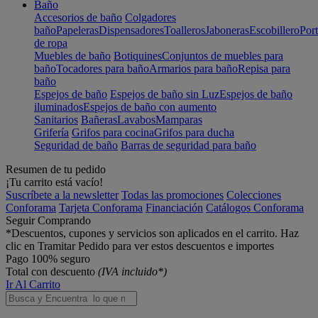
Baño
Accesorios de baño
Colgadores
baño
Papeleras
Dispensadores
Toalleros
Jaboneras
Escobillero
Port
de ropa
Muebles de baño
Botiquines
Conjuntos de muebles para
baño
Tocadores para baño
Armarios para baño
Repisa para
baño
Espejos de baño
Espejos de baño sin Luz
Espejos de baño
iluminados
Espejos de baño con aumento
Sanitarios
Bañeras
Lavabos
Mamparas
Grifería
Grifos para cocina
Grifos para ducha
Seguridad de baño
Barras de seguridad para baño
Resumen de tu pedido
¡Tu carrito está vacío!
Suscríbete a la newsletter
Todas las promociones
Colecciones
Conforama
Tarjeta Conforama
Financiación
Catálogos Conforama
Seguir Comprando
*Descuentos, cupones y servicios son aplicados en el carrito. Haz
clic en Tramitar Pedido para ver estos descuentos e importes
Pago 100% seguro
Total con descuento
(IVA incluido*)
Ir Al Carrito