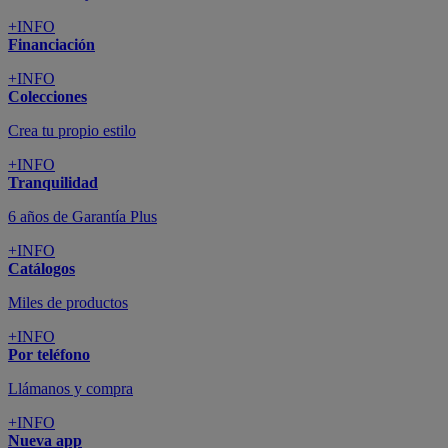
+INFO
Financiación
+INFO
Colecciones
Crea tu propio estilo
+INFO
Tranquilidad
6 años de Garantía Plus
+INFO
Catálogos
Miles de productos
+INFO
Por teléfono
Llámanos y compra
+INFO
Nueva app