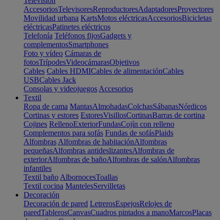
Televisión
Accesorios
Televisores
Reproductores
Adaptadores
Proyectores
Movilidad urbana
Karts
Motos eléctricas
Accesorios
Bicicletas
eléctricas
Patinetes eléctricos
Telefonía
Teléfonos fijos
Gadgets y
complementos
Smartphones
Foto y vídeo
Cámaras de
fotos
Trípodes
Videocámaras
Objetivos
Cables
Cables HDMI
Cables de alimentación
Cables
USB
Cables Jack
Consolas y videojuegos
Accesorios
Textil
Ropa de cama
Mantas
Almohadas
Colchas
Sábanas
Nórdicos
Cortinas y estores
Estores
Visillos
Cortinas
Barras de cortina
Cojines
Relleno
Exterior
Fundas
Cojín con relleno
Complementos para sofás
Fundas de sofás
Plaids
Alfombras
Alfombras de habitación
Alfombras
pequeñas
Alfombras antideslizantes
Alfombras de
exterior
Alfombras de baño
Alfombras de salón
Alfombras
infantiles
Textil baño
Albornoces
Toallas
Textil cocina
Manteles
Servilletas
Decoración
Decoración de pared
Letreros
Espejos
Relojes de
pared
Tableros
Canvas
Cuadros pintados a mano
Marcos
Placas