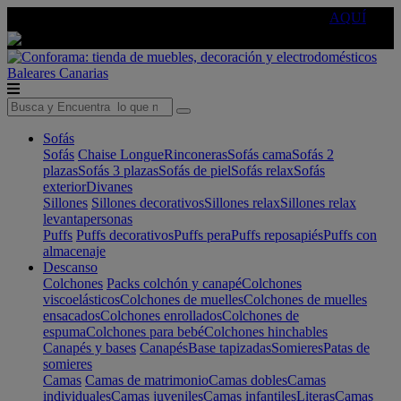
🔵Cambia tu electro con
-10% EXTRA
de descuento ☑️
AQUÍ
Baleares
Canarias
Sofás
Sofás
Chaise Longue
Rinconeras
Sofás cama
Sofás 2
plazas
Sofás 3 plazas
Sofás de piel
Sofás relax
Sofás
exterior
Divanes
Sillones
Sillones decorativos
Sillones relax
Sillones relax
levantapersonas
Puffs
Puffs decorativos
Puffs pera
Puffs reposapiés
Puffs con
almacenaje
Descanso
Colchones
Packs colchón y canapé
Colchones
viscoelásticos
Colchones de muelles
Colchones de muelles
ensacados
Colchones enrollados
Colchones de
espuma
Colchones para bebé
Colchones hinchables
Canapés y bases
Canapés
Base tapizadas
Somieres
Patas de
somieres
Camas
Camas de matrimonio
Camas dobles
Camas
individuales
Camas juveniles
Camas infantiles
Literas
Camas