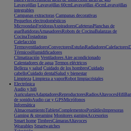
Lavavajillas
Lavavajillas 60cm
Lavavajillas 45cm
Lavavajillas
integrables
Campanas extractoras
Campanas decorativas
Pequeños electrodomésticos
Microondas
Freidoras
Aspiradores
Cafeteras
Planchas de
asar
Batidoras
Amasadores
Robots de Cocina
Balanzas de
Cocina
Tostadoras
Calefacción
Termoventiladores
Convectores
Estufas
Radiadores
Calefactores
D
Térmicos
Humidificadores
Climatización
Ventiladores
Aire acondicionado
Calentadores de agua
Termos eléctricos
Belleza y salud
Cuidado de los hombres
Cuidado
cabello
Cuidado dental
Salud y bienestar
Limpieza
Limpieza a vapor
Robot limpiacristales
Electrónica
Audio y hifi
Auriculares
Adaptadores
Reproductores
Radios
Altavoces
Hifi
Bar
de sonido
Audio car y GPS
Micrófonos
Informática
Almacenamiento
Tablets
Complementos
Portátiles
Impresoras
Gaming & streaming
Monitores gaming
Accesorios
Smart home
Timbres
Cámaras
Altavoces
Wearables
Smartwatches