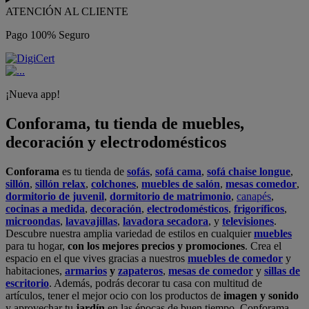
ATENCIÓN AL CLIENTE
Pago 100% Seguro
¡Nueva app!
Conforama, tu tienda de muebles,
decoración y electrodomésticos
Conforama
es tu tienda de
sofás
,
sofá cama
,
sofá chaise longue
,
sillón
,
sillón relax
,
colchones
,
muebles de salón
,
mesas comedor
,
dormitorio de juvenil
,
dormitorio de matrimonio
,
canapés
,
cocinas a medida
,
decoración
,
electrodomésticos
,
frigoríficos
,
microondas
,
lavavajillas
,
lavadora secadora
, y
televisiones
.
Descubre nuestra amplia variedad de estilos en cualquier
muebles
para tu hogar,
con los mejores precios y promociones
. Crea el
espacio en el que vives gracias a nuestros
muebles de comedor
y
habitaciones,
armarios
y
zapateros
,
mesas de comedor
y
sillas de
escritorio
. Además, podrás decorar tu casa con multitud de
artículos, tener el mejor ocio con los productos de
imagen y sonido
y aprovechar tu
jardín
en las épocas de buen tiempo. Conforama