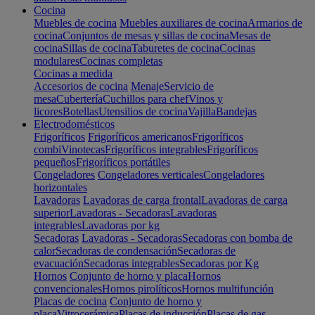
Cocina
Muebles de cocina
Muebles auxiliares de cocina
Armarios de
cocina
Conjuntos de mesas y sillas de cocina
Mesas de
cocina
Sillas de cocina
Taburetes de cocina
Cocinas
modulares
Cocinas completas
Cocinas a medida
Accesorios de cocina
Menaje
Servicio de
mesa
Cubertería
Cuchillos para chef
Vinos y
licores
Botellas
Utensilios de cocina
Vajilla
Bandejas
Electrodomésticos
Frigoríficos
Frigoríficos americanos
Frigoríficos
combi
Vinotecas
Frigoríficos integrables
Frigoríficos
pequeños
Frigoríficos portátiles
Congeladores
Congeladores verticales
Congeladores
horizontales
Lavadoras
Lavadoras de carga frontal
Lavadoras de carga
superior
Lavadoras - Secadoras
Lavadoras
integrables
Lavadoras por kg
Secadoras
Lavadoras - Secadoras
Secadoras con bomba de
calor
Secadoras de condensación
Secadoras de
evacuación
Secadoras integrables
Secadoras por Kg
Hornos
Conjunto de horno y placa
Hornos
convencionales
Hornos pirolíticos
Hornos multifunción
Placas de cocina
Conjunto de horno y
placa
Vitrocerámica
Placas de inducción
Placas de gas