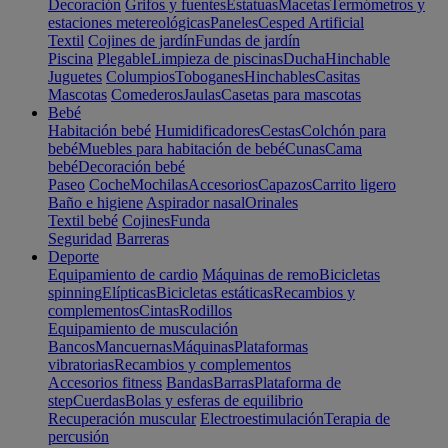
Decoración
Grifos y fuentes
Estatuas
Macetas
Termómetros y
estaciones metereológicas
Paneles
Cesped Artificial
Textil
Cojines de jardín
Fundas de jardín
Piscina
Plegable
Limpieza de piscinas
Ducha
Hinchable
Juguetes
Columpios
Toboganes
Hinchables
Casitas
Mascotas
Comederos
Jaulas
Casetas para mascotas
Bebé
Habitación bebé
Humidificadores
Cestas
Colchón para
bebé
Muebles para habitación de bebé
Cunas
Cama
bebé
Decoración bebé
Paseo
Coche
Mochilas
Accesorios
Capazos
Carrito ligero
Baño e higiene
Aspirador nasal
Orinales
Textil bebé
Cojines
Funda
Seguridad
Barreras
Deporte
Equipamiento de cardio
Máquinas de remo
Bicicletas
spinning
Elípticas
Bicicletas estáticas
Recambios y
complementos
Cintas
Rodillos
Equipamiento de musculación
Bancos
Mancuernas
Máquinas
Plataformas
vibratorias
Recambios y complementos
Accesorios fitness
Bandas
Barras
Plataforma de
step
Cuerdas
Bolas y esferas de equilibrio
Recuperación muscular
Electroestimulación
Terapia de
percusión