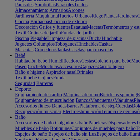
Parasoles
Sombrillas
Parasoles
Toldos
Almacenamiento
Armarios
Arcones
Jardinería
Maquinaria
Huertos Urbanos
Riego
Plantas
Jardineras
C
Cocina
Barbacoas
Cocina de exterior
Decoración
Grifos y fuentes
Estatuas
Macetas
Termómetros y est
Textil
Cojines de jardín
Fundas de jardín
Piscina
Plegable
Limpieza de piscinas
Ducha
Hinchable
Juguetes
Columpios
Toboganes
Hinchables
Casitas
Mascotas
Comederos
Jaulas
Casetas para mascotas
Bebé
Habitación bebé
Humidificadores
Cestas
Colchón para bebé
Mueb
Paseo
Coche
Mochilas
Accesorios
Capazos
Carrito ligero
Baño e higiene
Aspirador nasal
Orinales
Textil bebé
Cojines
Funda
Seguridad
Barreras
Deporte
Equipamiento de cardio
Máquinas de remo
Bicicletas spinning
E
Equipamiento de musculación
Bancos
Mancuernas
Máquinas
Pla
Accesorios fitness
Bandas
Barras
Plataforma de step
Cuerdas
Bola
Recuperación muscular
Electroestimulación
Terapia de percusi
Baño
Accesorios de baño
Colgadores baño
Papeleras
Dispensadores
To
Muebles de baño
Botiquines
Conjuntos de muebles para baño
To
Espejos de baño
Espejos de baño sin Luz
Espejos de baño ilum
Sanitarios
Bañeras
Lavabos
Mamparas