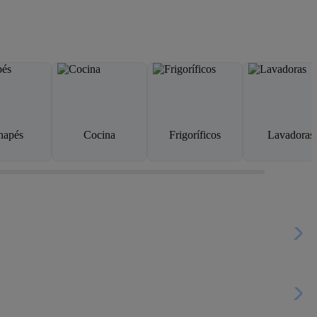
napés
Cocina
Frigoríficos
Lavadoras