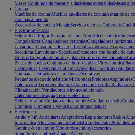
Mesas
Conjuntos de mesas y sillas
Mesas extensibles
Mesas alta
Cocina
Muebles de cocina
Muebles auxiliares de cocina
Armarios de co
Cocinas a medida
Accesorios de cocina
Menaje
Servicio de mesa
Cubertería
Cuchil
Electrodomésticos
Frigoríficos
Frigoríficos americanos
Frigoríficos combi
Vinoteca
Congeladores
Congeladores verticales
Congeladores horizontal
Lavadoras
Lavadoras de carga frontal
Lavadoras de carga super
Secadoras
Lavadoras - Secadoras
Secadoras con bomba de calo
Hornos
Conjunto de horno y placa
Hornos convencionales
Horno
Placas de cocina
Conjunto de horno y placa
Vitrocerámica
Placa
Lavavajillas
Lavavajillas 60cm
Lavavajillas 45cm
Lavavajillas i
Campanas extractoras
Campanas decorativas
Pequeños electrodomésticos
Microondas
Freidoras
Aspiradores
C
Calefacción
Termoventiladores
Convectores
Estufas
Radiadores
C
Climatización
Ventiladores
Aire acondicionado
Calentadores de agua
Termos eléctricos
Belleza y salud
Cuidado de los hombres
Cuidado cabello
Cuidad
Limpieza
Limpieza a vapor
Robot limpiacristales
Electrónica
Audio y hifi
Auriculares
Adaptadores
Reproductores
Radios
Alta
Informática
Almacenamiento
Tablets
Complementos
Portátiles
Im
Gaming & streaming
Monitores gaming
Accesorios
Smart home
Timbres
Cámaras
Altavoces