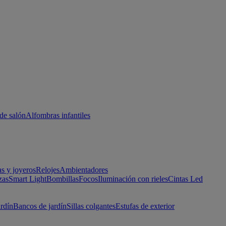
de salón
Alfombras infantiles
as y joyeros
Relojes
Ambientadores
zas
Smart Light
Bombillas
Focos
Iluminación con rieles
Cintas Led
ardín
Bancos de jardín
Sillas colgantes
Estufas de exterior