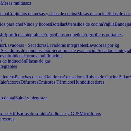
s
Mesas multiusos
cina
Conjuntos de mesas y sillas de cocina
Mesas de cocina
Sillas de coc
los para chef
Vinos y licores
Botellas
Utensilios de cocina
Vajilla
Bandeja
s
Frigoríficos integrables
Frigoríficos pequeños
Frigoríficos portátiles
es
ior
Lavadoras - Secadoras
Lavadoras integrables
Lavadoras por kg
r
Secadoras de condensación
Secadoras de evacuación
Secadoras integra
s pirolíticos
Hornos multifunción
s de inducción
Placas de gas
ntegrables
afeteras
Planchas de asar
Batidoras
Amasadores
Robots de Cocina
Balanz
alefactores
Difusores
Emisores Térmicos
Humidificadores
o dental
Salud y bienestar
voces
Hifi
Barras de sonido
Audio car y GPS
Micrófonos
presoras