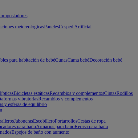
ompostadores
aciones metereológicas
Paneles
Cesped Artificial
les para habitación de bebé
Cunas
Cama bebé
Decoración bebé
lípticas
Bicicletas estáticas
Recambios y complementos
Cintas
Rodillos
taformas vibratorias
Recambios y complementos
s y esferas de equilibrio
ón
alleros
Jaboneras
Escobillero
Portarrollos
Cestas de ropa
cadores para baño
Armarios para baño
Repisa para baño
inados
Espejos de baño con aumento