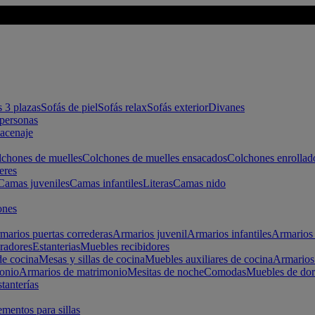
s 3 plazas
Sofás de piel
Sofás relax
Sofás exterior
Divanes
apersonas
macenaje
chones de muelles
Colchones de muelles ensacados
Colchones enrollad
eres
Camas juveniles
Camas infantiles
Literas
Camas nido
ones
marios puertas correderas
Armarios juvenil
Armarios infantiles
Armarios 
radores
Estanterias
Muebles recibidores
e cocina
Mesas y sillas de cocina
Muebles auxiliares de cocina
Armarios
onio
Armarios de matrimonio
Mesitas de noche
Comodas
Muebles de dor
tanterías
entos para sillas