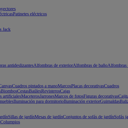
oyectores
éctricas
Patinetes eléctricos
s Jack
ras antideslizantes
Alfombras de exterior
Alfombras de baño
Alfombras 
Canvas
Cuadros pintados a mano
Marcos
Placas decorativas
Cuadros
s
Biombos
Cestas
Baúles
Revisteros
Cajas
s artificiales
Maceteros
Jarrones
Marcos de fotos
Figuras decorativas
Cajit
muebles
Iluminación para dormitorio
Iluminación exterior
Guirnaldas
Bali
ardín
Sillas de jardín
Mesas de jardín
Conjuntos de sofás de jardín
Sofás j
s
Columpios