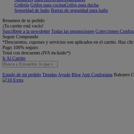
Grifería
Grifos para cocina
Grifos para ducha
Seguridad de baño
Barras de seguridad para baño
Resumen de tu pedido
¡Tu carrito está vacío!
Suscríbete a la newsletter
Todas las promociones
Colecciones Confo
Seguir Comprando
*Descuentos, cupones y servicios son aplicados en el carrito. Haz cli
Pago 100% seguro
Total con descuento
(IVA incluido*)
Ir Al Carrito
Estado de mi pedido
Tiendas
Ayuda
Blog
App Conforama
Baleares
C