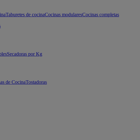
ina
Taburetes de cocina
Cocinas modulares
Cocinas completas
s
bles
Secadoras por Kg
as de Cocina
Tostadoras