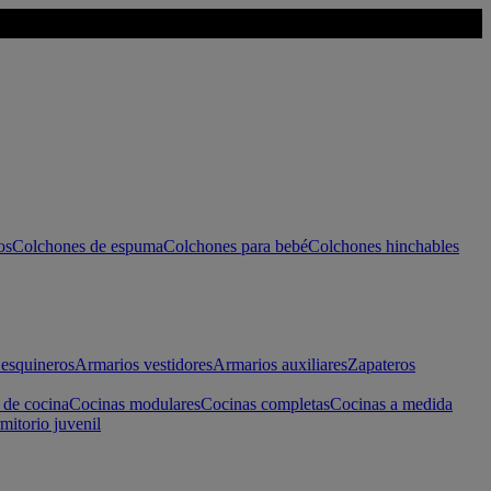
os
Colchones de espuma
Colchones para bebé
Colchones hinchables
esquineros
Armarios vestidores
Armarios auxiliares
Zapateros
 de cocina
Cocinas modulares
Cocinas completas
Cocinas a medida
mitorio juvenil