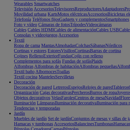
Wearables
Smartwatches
Televisión
Accesorios
Televisores
Reproductores
Adaptadores
Pr
Movilidad urbana
Karts
Motos eléctricas
Accesorios
Bicicletas el
Telefonía
Teléfonos fijos
Gadgets y complementos
Smartphones
Foto y vídeo
Cámaras de fotos
Trípodes
Videocámaras
Cables
Cables HDMI
Cables de alimentación
Cables USB
Cable
Consolas y videojuegos
Accesorios
Textil
Ropa de cama
Mantas
Almohadas
Colchas
Sábanas
Nórdicos
Cortinas y estores
Estores
Visillos
Cortinas
Barras de cortina
Cojines
Relleno
Exterior
Fundas
Cojín con relleno
Complementos para sofás
Fundas de sofás
Plaids
Alfombras
Alfombras de habitación
Alfombras pequeñas
Alfomb
Textil baño
Albornoces
Toallas
Textil cocina
Manteles
Servilletas
Decoración
Decoración de pared
Letreros
Espejos
Relojes de pared
Tableros
Organización
Cajas decorativas
Percheros
Burros de ropa
Joyero
Objetos decorativos
Velas
Faroles
Centros de mesa
Navidad
Flore
Iluminación
Lámparas
Iluminación decorativa
Iluminación para 
Tendencias y temporadas
Jardín
Muebles de jardín
Set de jardín
Conjuntos de mesas y sillas de j
Hamacas y tumbonas
Accesorios
Balancines
Tumbonas
Hamaca
Pérgolas
Cenadores
Carpas
Pérgolas