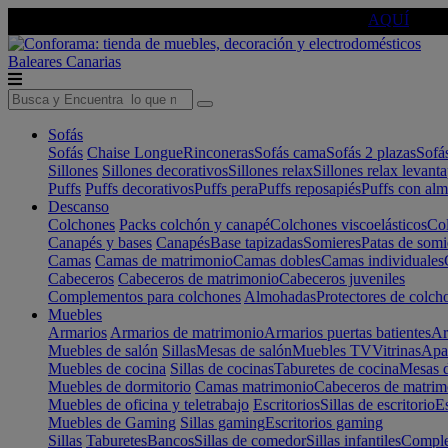
🔵Cambia tu electro con
-10% EXTRA
de descuento ☑️
AQUÍ
Baleares
Canarias
Sofás
Sofás
Chaise Longue
Rinconeras
Sofás cama
Sofás 2 plazas
Sofá
Sillones
Sillones decorativos
Sillones relax
Sillones relax levant
Puffs
Puffs decorativos
Puffs pera
Puffs reposapiés
Puffs con al
Descanso
Colchones
Packs colchón y canapé
Colchones viscoelásticos
Col
Canapés y bases
Canapés
Base tapizadas
Somieres
Patas de somi
Camas
Camas de matrimonio
Camas dobles
Camas individuales
Cabeceros
Cabeceros de matrimonio
Cabeceros juveniles
Complementos para colchones
Almohadas
Protectores de colch
Muebles
Armarios
Armarios de matrimonio
Armarios puertas batientes
Ar
Muebles de salón
Sillas
Mesas de salón
Muebles TV
Vitrinas
Apa
Muebles de cocina
Sillas de cocinas
Taburetes de cocina
Mesas d
Muebles de dormitorio
Camas matrimonio
Cabeceros de matrim
Muebles de oficina y teletrabajo
Escritorios
Sillas de escritorio
Es
Muebles de Gaming
Sillas gaming
Escritorios gaming
Sillas
Taburetes
Bancos
Sillas de comedor
Sillas infantiles
Complem