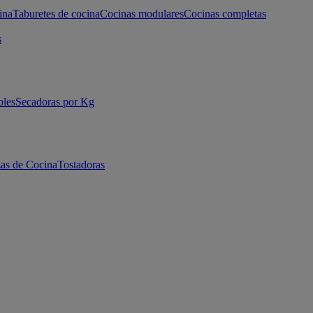
ina
Taburetes de cocina
Cocinas modulares
Cocinas completas
s
bles
Secadoras por Kg
as de Cocina
Tostadoras