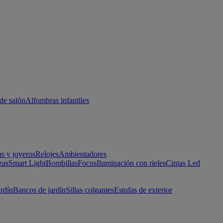
de salón
Alfombras infantiles
as y joyeros
Relojes
Ambientadores
zas
Smart Light
Bombillas
Focos
Iluminación con rieles
Cintas Led
ardín
Bancos de jardín
Sillas colgantes
Estufas de exterior