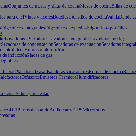
cina
Conjuntos de mesas y sillas de cocina
Mesas de cocina
Sillas de coc
los para chef
Vinos y licores
Botellas
Utensilios de cocina
Vajilla
Bandeja
s
Frigoríficos integrables
Frigoríficos pequeños
Frigoríficos portátiles
es
ior
Lavadoras - Secadoras
Lavadoras integrables
Lavadoras por kg
r
Secadoras de condensación
Secadoras de evacuación
Secadoras integra
s pirolíticos
Hornos multifunción
s de inducción
Placas de gas
ntegrables
afeteras
Planchas de asar
Batidoras
Amasadores
Robots de Cocina
Balanz
alefactores
Difusores
Emisores Térmicos
Humidificadores
o dental
Salud y bienestar
voces
Hifi
Barras de sonido
Audio car y GPS
Micrófonos
presoras