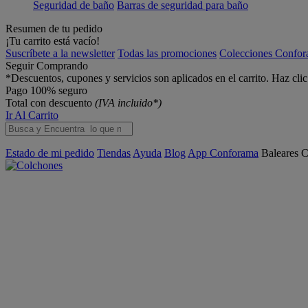
Seguridad de baño
Barras de seguridad para baño
Resumen de tu pedido
¡Tu carrito está vacío!
Suscríbete a la newsletter
Todas las promociones
Colecciones Confo
Seguir Comprando
*Descuentos, cupones y servicios son aplicados en el carrito. Haz cli
Pago 100% seguro
Total con descuento
(IVA incluido*)
Ir Al Carrito
Estado de mi pedido
Tiendas
Ayuda
Blog
App Conforama
Baleares
C