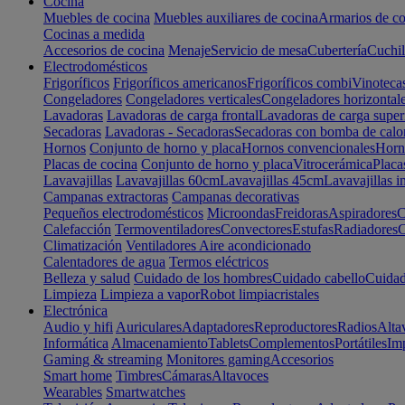
Cocina
Muebles de cocina
Muebles auxiliares de cocina
Armarios de co
Cocinas a medida
Accesorios de cocina
Menaje
Servicio de mesa
Cubertería
Cuchil
Electrodomésticos
Frigoríficos
Frigoríficos americanos
Frigoríficos combi
Vinoteca
Congeladores
Congeladores verticales
Congeladores horizontal
Lavadoras
Lavadoras de carga frontal
Lavadoras de carga super
Secadoras
Lavadoras - Secadoras
Secadoras con bomba de calo
Hornos
Conjunto de horno y placa
Hornos convencionales
Horno
Placas de cocina
Conjunto de horno y placa
Vitrocerámica
Placa
Lavavajillas
Lavavajillas 60cm
Lavavajillas 45cm
Lavavajillas i
Campanas extractoras
Campanas decorativas
Pequeños electrodomésticos
Microondas
Freidoras
Aspiradores
C
Calefacción
Termoventiladores
Convectores
Estufas
Radiadores
C
Climatización
Ventiladores
Aire acondicionado
Calentadores de agua
Termos eléctricos
Belleza y salud
Cuidado de los hombres
Cuidado cabello
Cuidad
Limpieza
Limpieza a vapor
Robot limpiacristales
Electrónica
Audio y hifi
Auriculares
Adaptadores
Reproductores
Radios
Alta
Informática
Almacenamiento
Tablets
Complementos
Portátiles
Im
Gaming & streaming
Monitores gaming
Accesorios
Smart home
Timbres
Cámaras
Altavoces
Wearables
Smartwatches