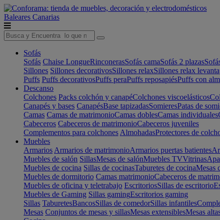
Baleares
Canarias
Sofás
Sofás
Chaise Longue
Rinconeras
Sofás cama
Sofás 2 plazas
Sofá
Sillones
Sillones decorativos
Sillones relax
Sillones relax levant
Puffs
Puffs decorativos
Puffs pera
Puffs reposapiés
Puffs con al
Descanso
Colchones
Packs colchón y canapé
Colchones viscoelásticos
Col
Canapés y bases
Canapés
Base tapizadas
Somieres
Patas de somi
Camas
Camas de matrimonio
Camas dobles
Camas individuales
Cabeceros
Cabeceros de matrimonio
Cabeceros juveniles
Complementos para colchones
Almohadas
Protectores de colch
Muebles
Armarios
Armarios de matrimonio
Armarios puertas batientes
Ar
Muebles de salón
Sillas
Mesas de salón
Muebles TV
Vitrinas
Apa
Muebles de cocina
Sillas de cocinas
Taburetes de cocina
Mesas d
Muebles de dormitorio
Camas matrimonio
Cabeceros de matrim
Muebles de oficina y teletrabajo
Escritorios
Sillas de escritorio
Es
Muebles de Gaming
Sillas gaming
Escritorios gaming
Sillas
Taburetes
Bancos
Sillas de comedor
Sillas infantiles
Complem
Mesas
Conjuntos de mesas y sillas
Mesas extensibles
Mesas alta