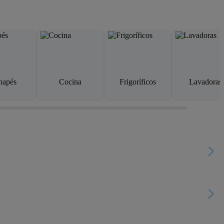
napés
Cocina
Frigoríficos
Lavadoras