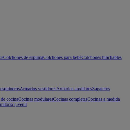
os
Colchones de espuma
Colchones para bebé
Colchones hinchables
esquineros
Armarios vestidores
Armarios auxiliares
Zapateros
 de cocina
Cocinas modulares
Cocinas completas
Cocinas a medida
mitorio juvenil