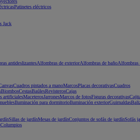
oyectores
éctricas
Patinetes eléctricos
s Jack
ras antideslizantes
Alfombras de exterior
Alfombras de baño
Alfombras 
Canvas
Cuadros pintados a mano
Marcos
Placas decorativas
Cuadros
s
Biombos
Cestas
Baúles
Revisteros
Cajas
s artificiales
Maceteros
Jarrones
Marcos de fotos
Figuras decorativas
Cajit
muebles
Iluminación para dormitorio
Iluminación exterior
Guirnaldas
Bali
ardín
Sillas de jardín
Mesas de jardín
Conjuntos de sofás de jardín
Sofás j
s
Columpios