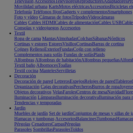
Televisión
Accesorios
Televisores
Reproductores
Adaptadores
Pr
Movilidad urbana
Karts
Motos eléctricas
Accesorios
Bicicletas el
Telefonía
Teléfonos fijos
Gadgets y complementos
Smartphones
Foto y vídeo
Cámaras de fotos
Trípodes
Videocámaras
Cables
Cables HDMI
Cables de alimentación
Cables USB
Cable
Consolas y videojuegos
Accesorios
Textil
Ropa de cama
Mantas
Almohadas
Colchas
Sábanas
Nórdicos
Cortinas y estores
Estores
Visillos
Cortinas
Barras de cortina
Cojines
Relleno
Exterior
Fundas
Cojín con relleno
Complementos para sofás
Fundas de sofás
Plaids
Alfombras
Alfombras de habitación
Alfombras pequeñas
Alfomb
Textil baño
Albornoces
Toallas
Textil cocina
Manteles
Servilletas
Decoración
Decoración de pared
Letreros
Espejos
Relojes de pared
Tableros
Organización
Cajas decorativas
Percheros
Burros de ropa
Joyero
Objetos decorativos
Velas
Faroles
Centros de mesa
Navidad
Flore
Iluminación
Lámparas
Iluminación decorativa
Iluminación para 
Tendencias y temporadas
Jardín
Muebles de jardín
Set de jardín
Conjuntos de mesas y sillas de j
Hamacas y tumbonas
Accesorios
Balancines
Tumbonas
Hamaca
Pérgolas
Cenadores
Carpas
Pérgolas
Parasoles
Sombrillas
Parasoles
Toldos