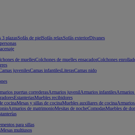
s 3 plazas
Sofás de piel
Sofás relax
Sofás exterior
Divanes
apersonas
macenaje
chones de muelles
Colchones de muelles ensacados
Colchones enrollad
eres
Camas juveniles
Camas infantiles
Literas
Camas nido
ones
marios puertas correderas
Armarios juvenil
Armarios infantiles
Armarios 
radores
Estanterias
Muebles recibidores
e cocina
Mesas y sillas de cocina
Muebles auxiliares de cocina
Armarios
onio
Armarios de matrimonio
Mesitas de noche
Comodas
Muebles de dor
tanterías
entos para sillas
s
Mesas multiusos