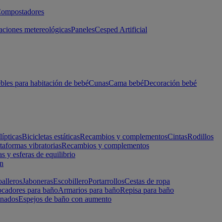
ompostadores
aciones metereológicas
Paneles
Cesped Artificial
les para habitación de bebé
Cunas
Cama bebé
Decoración bebé
lípticas
Bicicletas estáticas
Recambios y complementos
Cintas
Rodillos
taformas vibratorias
Recambios y complementos
s y esferas de equilibrio
ón
alleros
Jaboneras
Escobillero
Portarrollos
Cestas de ropa
cadores para baño
Armarios para baño
Repisa para baño
inados
Espejos de baño con aumento