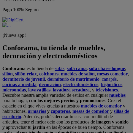
Pago 100% Seguro
¡Nueva app!
Conforama, tu tienda de muebles,
decoración y electrodomésticos
Conforama
es tu tienda de
sofás
,
sofá cama
,
sofá chaise longue
,
sillón
,
sillón relax
,
colchones
,
muebles de salón
,
mesas comedor
,
dormitorio de juvenil
,
dormitorio de matrimonio
,
canapés
,
cocinas a medida
,
decoración
,
electrodomésticos
,
frigoríficos
,
microondas
,
lavavajillas
,
lavadora secadora
, y
televisiones
.
Descubre nuestra amplia variedad de estilos en cualquier
muebles
para tu hogar,
con los mejores precios y promociones
. Crea el
espacio en el que vives gracias a nuestros
muebles de comedor
y
habitaciones,
armarios
y
zapateros
,
mesas de comedor
y
sillas de
escritorio
. Además, podrás decorar tu casa con multitud de
artículos, tener el mejor ocio con los productos de
imagen y sonido
y aprovechar tu
jardín
en las épocas de buen tiempo. Conforama
realiza el
servicio de envío a domicilio como recogida en tienda.