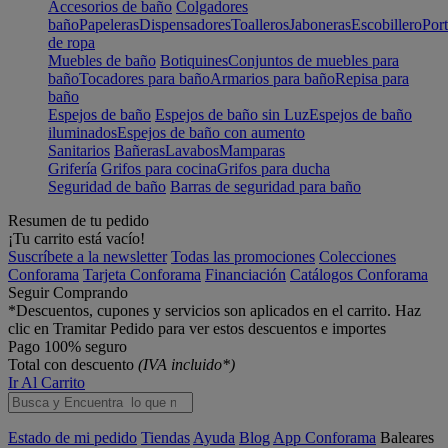
Accesorios de baño
Colgadores
baño
Papeleras
Dispensadores
Toalleros
Jaboneras
Escobillero
Port
de ropa
Muebles de baño
Botiquines
Conjuntos de muebles para
baño
Tocadores para baño
Armarios para baño
Repisa para
baño
Espejos de baño
Espejos de baño sin Luz
Espejos de baño
iluminados
Espejos de baño con aumento
Sanitarios
Bañeras
Lavabos
Mamparas
Grifería
Grifos para cocina
Grifos para ducha
Seguridad de baño
Barras de seguridad para baño
Resumen de tu pedido
¡Tu carrito está vacío!
Suscríbete a la newsletter
Todas las promociones
Colecciones
Conforama
Tarjeta Conforama
Financiación
Catálogos Conforama
Seguir Comprando
*Descuentos, cupones y servicios son aplicados en el carrito. Haz
clic en Tramitar Pedido para ver estos descuentos e importes
Pago 100% seguro
Total con descuento
(IVA incluido*)
Ir Al Carrito
Estado de mi pedido
Tiendas
Ayuda
Blog
App Conforama
Baleares