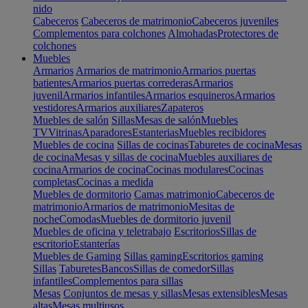
nido
Cabeceros
Cabeceros de matrimonio
Cabeceros juveniles
Complementos para colchones
Almohadas
Protectores de
colchones
Muebles
Armarios
Armarios de matrimonio
Armarios puertas
batientes
Armarios puertas correderas
Armarios
juvenil
Armarios infantiles
Armarios esquineros
Armarios
vestidores
Armarios auxiliares
Zapateros
Muebles de salón
Sillas
Mesas de salón
Muebles
TV
Vitrinas
Aparadores
Estanterias
Muebles recibidores
Muebles de cocina
Sillas de cocinas
Taburetes de cocina
Mesas
de cocina
Mesas y sillas de cocina
Muebles auxiliares de
cocina
Armarios de cocina
Cocinas modulares
Cocinas
completas
Cocinas a medida
Muebles de dormitorio
Camas matrimonio
Cabeceros de
matrimonio
Armarios de matrimonio
Mesitas de
noche
Comodas
Muebles de dormitorio juvenil
Muebles de oficina y teletrabajo
Escritorios
Sillas de
escritorio
Estanterías
Muebles de Gaming
Sillas gaming
Escritorios gaming
Sillas
Taburetes
Bancos
Sillas de comedor
Sillas
infantiles
Complementos para sillas
Mesas
Conjuntos de mesas y sillas
Mesas extensibles
Mesas
altas
Mesas multiusos