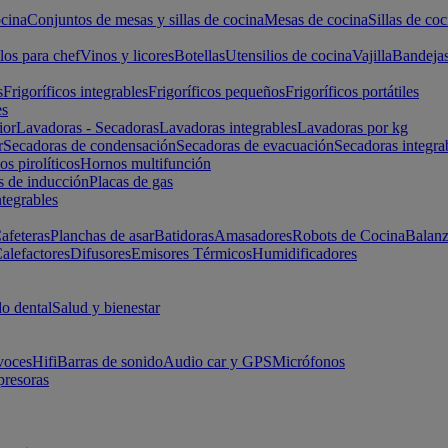
cina
Conjuntos de mesas y sillas de cocina
Mesas de cocina
Sillas de coc
los para chef
Vinos y licores
Botellas
Utensilios de cocina
Vajilla
Bandeja
s
Frigoríficos integrables
Frigoríficos pequeños
Frigoríficos portátiles
es
ior
Lavadoras - Secadoras
Lavadoras integrables
Lavadoras por kg
r
Secadoras de condensación
Secadoras de evacuación
Secadoras integra
s pirolíticos
Hornos multifunción
s de inducción
Placas de gas
ntegrables
afeteras
Planchas de asar
Batidoras
Amasadores
Robots de Cocina
Balanz
alefactores
Difusores
Emisores Térmicos
Humidificadores
o dental
Salud y bienestar
voces
Hifi
Barras de sonido
Audio car y GPS
Micrófonos
presoras