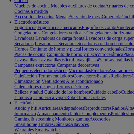
Cocina
Muebles de cocina
Muebles auxiliares de cocina
Armarios de co
Cocinas a medida
Accesorios de cocina
Menaje
Servicio de mesa
Cubertería
Cuchil
Electrodomésticos
Frigoríficos
Frigoríficos americanos
Frigoríficos combi
Vinoteca
Congeladores
Congeladores verticales
Congeladores horizontal
Lavadoras
Lavadoras de carga frontal
Lavadoras de carga super
Secadoras
Lavadoras - Secadoras
Secadoras con bomba de calo
Hornos
Conjunto de horno y placa
Hornos convencionales
Horno
Placas de cocina
Conjunto de horno y placa
Vitrocerámica
Placa
Lavavajillas
Lavavajillas 60cm
Lavavajillas 45cm
Lavavajillas i
Campanas extractoras
Campanas decorativas
Pequeños electrodomésticos
Microondas
Freidoras
Aspiradores
C
Calefacción
Termoventiladores
Convectores
Estufas
Radiadores
C
Climatización
Ventiladores
Aire acondicionado
Calentadores de agua
Termos eléctricos
Belleza y salud
Cuidado de los hombres
Cuidado cabello
Cuidad
Limpieza
Limpieza a vapor
Robot limpiacristales
Electrónica
Audio y hifi
Auriculares
Adaptadores
Reproductores
Radios
Alta
Informática
Almacenamiento
Tablets
Complementos
Portátiles
Im
Gaming & streaming
Monitores gaming
Accesorios
Smart home
Timbres
Cámaras
Altavoces
Wearables
Smartwatches