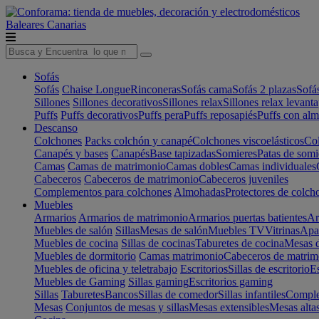
Baleares
Canarias
Sofás
Sofás
Chaise Longue
Rinconeras
Sofás cama
Sofás 2 plazas
Sofá
Sillones
Sillones decorativos
Sillones relax
Sillones relax levant
Puffs
Puffs decorativos
Puffs pera
Puffs reposapiés
Puffs con al
Descanso
Colchones
Packs colchón y canapé
Colchones viscoelásticos
Col
Canapés y bases
Canapés
Base tapizadas
Somieres
Patas de somi
Camas
Camas de matrimonio
Camas dobles
Camas individuales
Cabeceros
Cabeceros de matrimonio
Cabeceros juveniles
Complementos para colchones
Almohadas
Protectores de colch
Muebles
Armarios
Armarios de matrimonio
Armarios puertas batientes
Ar
Muebles de salón
Sillas
Mesas de salón
Muebles TV
Vitrinas
Apa
Muebles de cocina
Sillas de cocinas
Taburetes de cocina
Mesas d
Muebles de dormitorio
Camas matrimonio
Cabeceros de matrim
Muebles de oficina y teletrabajo
Escritorios
Sillas de escritorio
Es
Muebles de Gaming
Sillas gaming
Escritorios gaming
Sillas
Taburetes
Bancos
Sillas de comedor
Sillas infantiles
Complem
Mesas
Conjuntos de mesas y sillas
Mesas extensibles
Mesas alta