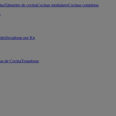
ina
Taburetes de cocina
Cocinas modulares
Cocinas completas
s
bles
Secadoras por Kg
as de Cocina
Tostadoras