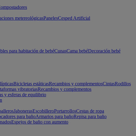
ompostadores
aciones metereológicas
Paneles
Cesped Artificial
les para habitación de bebé
Cunas
Cama bebé
Decoración bebé
lípticas
Bicicletas estáticas
Recambios y complementos
Cintas
Rodillos
taformas vibratorias
Recambios y complementos
s y esferas de equilibrio
ón
alleros
Jaboneras
Escobillero
Portarrollos
Cestas de ropa
cadores para baño
Armarios para baño
Repisa para baño
inados
Espejos de baño con aumento