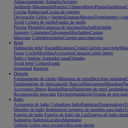
Almacenamiento
Armarios
Arcones
Jardinería
Maquinaria
Huertos Urbanos
Riego
Plantas
Jardineras
C
Cocina
Barbacoas
Cocina de exterior
Decoración
Grifos y fuentes
Estatuas
Macetas
Termómetros y est
Textil
Cojines de jardín
Fundas de jardín
Piscina
Plegable
Limpieza de piscinas
Ducha
Hinchable
Juguetes
Columpios
Toboganes
Hinchables
Casitas
Mascotas
Comederos
Jaulas
Casetas para mascotas
Bebé
Habitación bebé
Humidificadores
Cestas
Colchón para bebé
Mueb
Paseo
Coche
Mochilas
Accesorios
Capazos
Carrito ligero
Baño e higiene
Aspirador nasal
Orinales
Textil bebé
Cojines
Funda
Seguridad
Barreras
Deporte
Equipamiento de cardio
Máquinas de remo
Bicicletas spinning
E
Equipamiento de musculación
Bancos
Mancuernas
Máquinas
Pla
Accesorios fitness
Bandas
Barras
Plataforma de step
Cuerdas
Bola
Recuperación muscular
Electroestimulación
Terapia de percusi
Baño
Accesorios de baño
Colgadores baño
Papeleras
Dispensadores
To
Muebles de baño
Botiquines
Conjuntos de muebles para baño
To
Espejos de baño
Espejos de baño sin Luz
Espejos de baño ilum
Sanitarios
Bañeras
Lavabos
Mamparas
Grifería
Grifos para cocina
Grifos para ducha