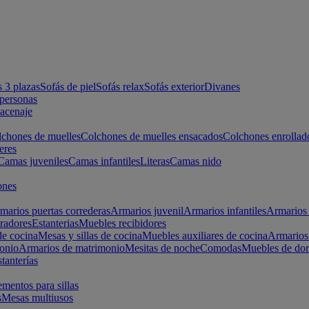
s 3 plazas
Sofás de piel
Sofás relax
Sofás exterior
Divanes
apersonas
macenaje
chones de muelles
Colchones de muelles ensacados
Colchones enrollad
eres
Camas juveniles
Camas infantiles
Literas
Camas nido
ones
marios puertas correderas
Armarios juvenil
Armarios infantiles
Armarios 
radores
Estanterias
Muebles recibidores
e cocina
Mesas y sillas de cocina
Muebles auxiliares de cocina
Armarios
onio
Armarios de matrimonio
Mesitas de noche
Comodas
Muebles de dor
tanterías
entos para sillas
s
Mesas multiusos