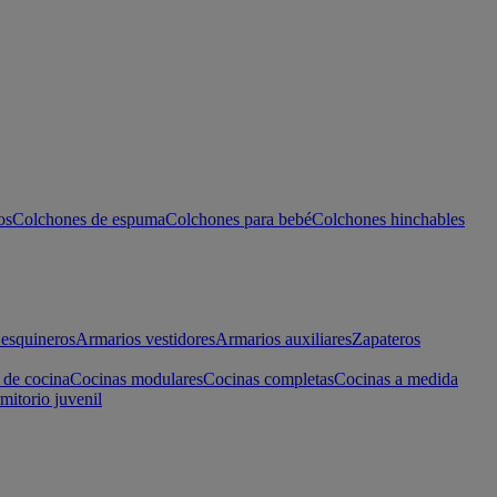
os
Colchones de espuma
Colchones para bebé
Colchones hinchables
esquineros
Armarios vestidores
Armarios auxiliares
Zapateros
 de cocina
Cocinas modulares
Cocinas completas
Cocinas a medida
mitorio juvenil