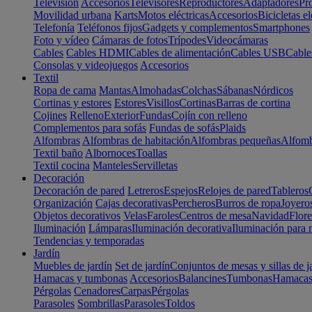
Televisión
Accesorios
Televisores
Reproductores
Adaptadores
Pr
Movilidad urbana
Karts
Motos eléctricas
Accesorios
Bicicletas el
Telefonía
Teléfonos fijos
Gadgets y complementos
Smartphones
Foto y vídeo
Cámaras de fotos
Trípodes
Videocámaras
Cables
Cables HDMI
Cables de alimentación
Cables USB
Cable
Consolas y videojuegos
Accesorios
Textil
Ropa de cama
Mantas
Almohadas
Colchas
Sábanas
Nórdicos
Cortinas y estores
Estores
Visillos
Cortinas
Barras de cortina
Cojines
Relleno
Exterior
Fundas
Cojín con relleno
Complementos para sofás
Fundas de sofás
Plaids
Alfombras
Alfombras de habitación
Alfombras pequeñas
Alfomb
Textil baño
Albornoces
Toallas
Textil cocina
Manteles
Servilletas
Decoración
Decoración de pared
Letreros
Espejos
Relojes de pared
Tableros
Organización
Cajas decorativas
Percheros
Burros de ropa
Joyero
Objetos decorativos
Velas
Faroles
Centros de mesa
Navidad
Flore
Iluminación
Lámparas
Iluminación decorativa
Iluminación para 
Tendencias y temporadas
Jardín
Muebles de jardín
Set de jardín
Conjuntos de mesas y sillas de j
Hamacas y tumbonas
Accesorios
Balancines
Tumbonas
Hamaca
Pérgolas
Cenadores
Carpas
Pérgolas
Parasoles
Sombrillas
Parasoles
Toldos