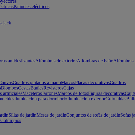
oyectores
éctricas
Patinetes eléctricos
s Jack
ras antideslizantes
Alfombras de exterior
Alfombras de baño
Alfombras 
Canvas
Cuadros pintados a mano
Marcos
Placas decorativas
Cuadros
s
Biombos
Cestas
Baúles
Revisteros
Cajas
s artificiales
Maceteros
Jarrones
Marcos de fotos
Figuras decorativas
Cajit
muebles
Iluminación para dormitorio
Iluminación exterior
Guirnaldas
Bali
ardín
Sillas de jardín
Mesas de jardín
Conjuntos de sofás de jardín
Sofás j
s
Columpios