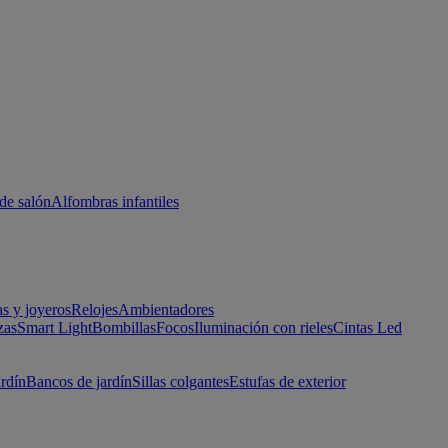
de salón
Alfombras infantiles
as y joyeros
Relojes
Ambientadores
zas
Smart Light
Bombillas
Focos
Iluminación con rieles
Cintas Led
ardín
Bancos de jardín
Sillas colgantes
Estufas de exterior