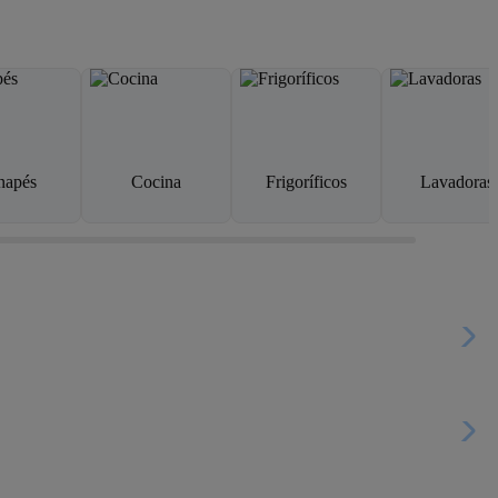
napés
Cocina
Frigoríficos
Lavadoras