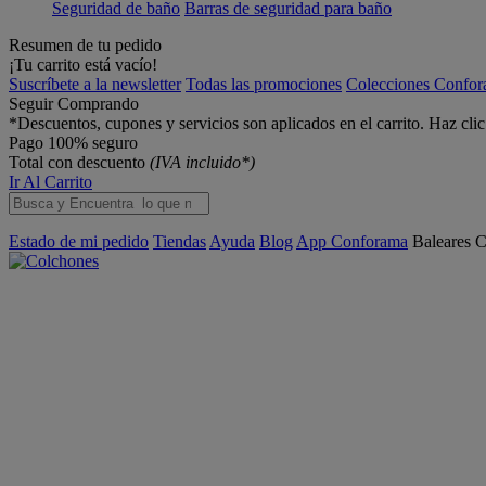
Seguridad de baño
Barras de seguridad para baño
Resumen de tu pedido
¡Tu carrito está vacío!
Suscríbete a la newsletter
Todas las promociones
Colecciones Confo
Seguir Comprando
*Descuentos, cupones y servicios son aplicados en el carrito. Haz cli
Pago 100% seguro
Total con descuento
(IVA incluido*)
Ir Al Carrito
Estado de mi pedido
Tiendas
Ayuda
Blog
App Conforama
Baleares
C