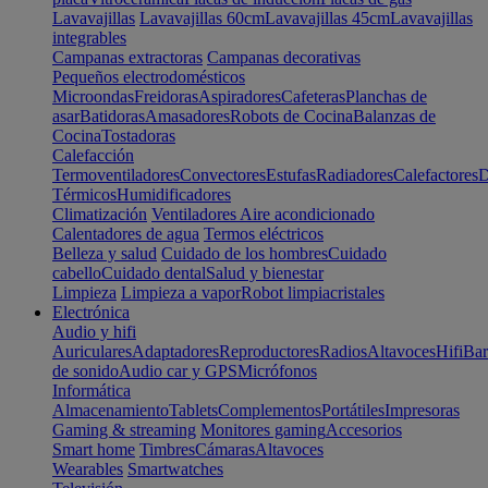
Lavavajillas
Lavavajillas 60cm
Lavavajillas 45cm
Lavavajillas
integrables
Campanas extractoras
Campanas decorativas
Pequeños electrodomésticos
Microondas
Freidoras
Aspiradores
Cafeteras
Planchas de
asar
Batidoras
Amasadores
Robots de Cocina
Balanzas de
Cocina
Tostadoras
Calefacción
Termoventiladores
Convectores
Estufas
Radiadores
Calefactores
D
Térmicos
Humidificadores
Climatización
Ventiladores
Aire acondicionado
Calentadores de agua
Termos eléctricos
Belleza y salud
Cuidado de los hombres
Cuidado
cabello
Cuidado dental
Salud y bienestar
Limpieza
Limpieza a vapor
Robot limpiacristales
Electrónica
Audio y hifi
Auriculares
Adaptadores
Reproductores
Radios
Altavoces
Hifi
Bar
de sonido
Audio car y GPS
Micrófonos
Informática
Almacenamiento
Tablets
Complementos
Portátiles
Impresoras
Gaming & streaming
Monitores gaming
Accesorios
Smart home
Timbres
Cámaras
Altavoces
Wearables
Smartwatches