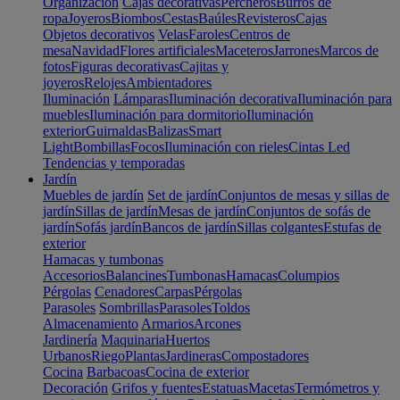
Organización
Cajas decorativas
Percheros
Burros de
ropa
Joyeros
Biombos
Cestas
Baúles
Revisteros
Cajas
Objetos decorativos
Velas
Faroles
Centros de
mesa
Navidad
Flores artificiales
Maceteros
Jarrones
Marcos de
fotos
Figuras decorativas
Cajitas y
joyeros
Relojes
Ambientadores
Iluminación
Lámparas
Iluminación decorativa
Iluminación para
muebles
Iluminación para dormitorio
Iluminación
exterior
Guirnaldas
Balizas
Smart
Light
Bombillas
Focos
Iluminación con rieles
Cintas Led
Tendencias y temporadas
Jardín
Muebles de jardín
Set de jardín
Conjuntos de mesas y sillas de
jardín
Sillas de jardín
Mesas de jardín
Conjuntos de sofás de
jardín
Sofás jardín
Bancos de jardín
Sillas colgantes
Estufas de
exterior
Hamacas y tumbonas
Accesorios
Balancines
Tumbonas
Hamacas
Columpios
Pérgolas
Cenadores
Carpas
Pérgolas
Parasoles
Sombrillas
Parasoles
Toldos
Almacenamiento
Armarios
Arcones
Jardinería
Maquinaria
Huertos
Urbanos
Riego
Plantas
Jardineras
Compostadores
Cocina
Barbacoas
Cocina de exterior
Decoración
Grifos y fuentes
Estatuas
Macetas
Termómetros y