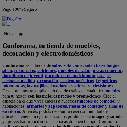
Pago 100% Seguro
¡Nueva app!
Conforama, tu tienda de muebles,
decoración y electrodomésticos
Conforama
es tu tienda de
sofás
,
sofá cama
,
sofá chaise longue
,
sillón
,
sillón relax
,
colchones
,
muebles de salón
,
mesas comedor
,
dormitorio de juvenil
,
dormitorio de matrimonio
,
canapés
,
cocinas a medida
,
decoración
,
electrodomésticos
,
frigoríficos
,
microondas
,
lavavajillas
,
lavadora secadora
, y
televisiones
.
Descubre nuestra amplia variedad de estilos en cualquier
muebles
para tu hogar,
con los mejores precios y promociones
. Crea el
espacio en el que vives gracias a nuestros
muebles de comedor
y
habitaciones,
armarios
y
zapateros
,
mesas de comedor
y
sillas de
escritorio
. Además, podrás decorar tu casa con multitud de
artículos, tener el mejor ocio con los productos de
imagen y sonido
y aprovechar tu
jardín
en las épocas de buen tiempo. Conforama
realiza el
servicio de envío a domicilio como recogida en tienda.