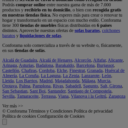
Podrás
comprar online
entre nuestra gama de más de 7.000
productos y
recibirlo en tu domicilio
, o bien con
recogida gratis
en nuestras tiendas física.
No esperes más para crear o renovar tu
hogar y transformarlo en un espacio con mucho estilo. Conforama
tiene 300
tiendas de muebles
físicas distribuidas en
6 países
distintos. Aproveche nuestras ofertas de
sofas baratos
,
colchones
baratos
y
liquidaciones de sofas
.
Conforama solo comercializa a través de su website o, físicamente,
en sus
tiendas de sofás
.
Alcalá de Guadaíra
,
Alcalá de Henares
,
Alcorcón
,
Alfafar
,
Alicante
,
Arinaga
,
Asturias
,
Badalona
,
Barakaldo
,
Barcelona
,
Burjassot
,
Castellón
,
Chafiras
,
Cordoba
,
Elche
,
Finestrat
,
Granada
,
Huércal de
Almería
,
La Coruña
,
La Laguna
,
La Zenia
,
Lanzarote
,
León
,
Lleida
,
Los Barrios
,
Madrid
,
Majadahonda
,
Málaga
,
Murcia
,
Orotava
,
Palma
,
Pamplona
,
Rivas
,
Sabadell
,
Sagunto
,
Salt, Girona
,
San Sebastian
,
Sant Boi
,
Santander
,
Santiago de Compostela
,
Sevilla
,
Tamaraceite
,
Terrassa
,
Viana
,
Vilanova i la Geltrú
,
Zaragoza
Ver más >>
© Conforama
Términos y Condiciones
Política de privacidad
Política de cookies
Configuración de Cookies