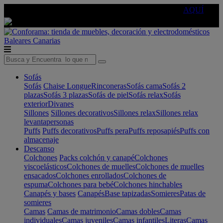
🔵Cambia tu electro con
-10% EXTRA
de descuento ☑️
AQUÍ
Baleares
Canarias
Sofás
Sofás
Chaise Longue
Rinconeras
Sofás cama
Sofás 2
plazas
Sofás 3 plazas
Sofás de piel
Sofás relax
Sofás
exterior
Divanes
Sillones
Sillones decorativos
Sillones relax
Sillones relax
levantapersonas
Puffs
Puffs decorativos
Puffs pera
Puffs reposapiés
Puffs con
almacenaje
Descanso
Colchones
Packs colchón y canapé
Colchones
viscoelásticos
Colchones de muelles
Colchones de muelles
ensacados
Colchones enrollados
Colchones de
espuma
Colchones para bebé
Colchones hinchables
Canapés y bases
Canapés
Base tapizadas
Somieres
Patas de
somieres
Camas
Camas de matrimonio
Camas dobles
Camas
individuales
Camas juveniles
Camas infantiles
Literas
Camas