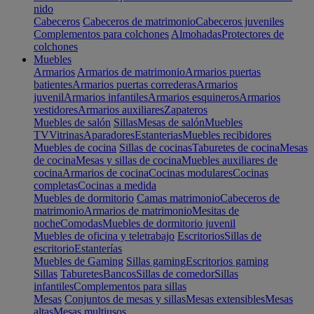
nido
Cabeceros
Cabeceros de matrimonio
Cabeceros juveniles
Complementos para colchones
Almohadas
Protectores de
colchones
Muebles
Armarios
Armarios de matrimonio
Armarios puertas
batientes
Armarios puertas correderas
Armarios
juvenil
Armarios infantiles
Armarios esquineros
Armarios
vestidores
Armarios auxiliares
Zapateros
Muebles de salón
Sillas
Mesas de salón
Muebles
TV
Vitrinas
Aparadores
Estanterias
Muebles recibidores
Muebles de cocina
Sillas de cocinas
Taburetes de cocina
Mesas
de cocina
Mesas y sillas de cocina
Muebles auxiliares de
cocina
Armarios de cocina
Cocinas modulares
Cocinas
completas
Cocinas a medida
Muebles de dormitorio
Camas matrimonio
Cabeceros de
matrimonio
Armarios de matrimonio
Mesitas de
noche
Comodas
Muebles de dormitorio juvenil
Muebles de oficina y teletrabajo
Escritorios
Sillas de
escritorio
Estanterías
Muebles de Gaming
Sillas gaming
Escritorios gaming
Sillas
Taburetes
Bancos
Sillas de comedor
Sillas
infantiles
Complementos para sillas
Mesas
Conjuntos de mesas y sillas
Mesas extensibles
Mesas
altas
Mesas multiusos