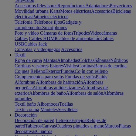
Televisión
Accesorios
Televisores
Reproductores
Adaptadores
Proyectores
Movilidad urbana
Karts
Motos eléctricas
Accesorios
Bicicletas
eléctricas
Patinetes eléctricos
Telefonía
Teléfonos fijos
Gadgets y
complementos
Smartphones
Foto y vídeo
Cámaras de fotos
Trípodes
Videocámaras
Cables
Cables HDMI
Cables de alimentación
Cables
USB
Cables Jack
Consolas y videojuegos
Accesorios
Textil
Ropa de cama
Mantas
Almohadas
Colchas
Sábanas
Nórdicos
Cortinas y estores
Estores
Visillos
Cortinas
Barras de cortina
Cojines
Relleno
Exterior
Fundas
Cojín con relleno
Complementos para sofás
Fundas de sofás
Plaids
Alfombras
Alfombras de habitación
Alfombras
pequeñas
Alfombras antideslizantes
Alfombras de
exterior
Alfombras de baño
Alfombras de salón
Alfombras
infantiles
Textil baño
Albornoces
Toallas
Textil cocina
Manteles
Servilletas
Decoración
Decoración de pared
Letreros
Espejos
Relojes de
pared
Tableros
Canvas
Cuadros pintados a mano
Marcos
Placas
decorativas
Cuadros