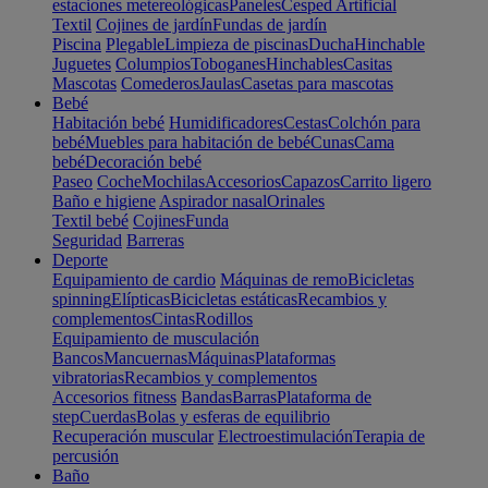
estaciones metereológicas
Paneles
Cesped Artificial
Textil
Cojines de jardín
Fundas de jardín
Piscina
Plegable
Limpieza de piscinas
Ducha
Hinchable
Juguetes
Columpios
Toboganes
Hinchables
Casitas
Mascotas
Comederos
Jaulas
Casetas para mascotas
Bebé
Habitación bebé
Humidificadores
Cestas
Colchón para
bebé
Muebles para habitación de bebé
Cunas
Cama
bebé
Decoración bebé
Paseo
Coche
Mochilas
Accesorios
Capazos
Carrito ligero
Baño e higiene
Aspirador nasal
Orinales
Textil bebé
Cojines
Funda
Seguridad
Barreras
Deporte
Equipamiento de cardio
Máquinas de remo
Bicicletas
spinning
Elípticas
Bicicletas estáticas
Recambios y
complementos
Cintas
Rodillos
Equipamiento de musculación
Bancos
Mancuernas
Máquinas
Plataformas
vibratorias
Recambios y complementos
Accesorios fitness
Bandas
Barras
Plataforma de
step
Cuerdas
Bolas y esferas de equilibrio
Recuperación muscular
Electroestimulación
Terapia de
percusión
Baño