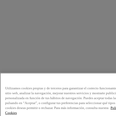
Utilizamos cookies propias y de terceros para garantizar el correcto funcionami
sitio web, analizar la navegación, mejorar nuestros servicios y mostrarte public
personalizada en función de tus hábitos de navegación. Puedes aceptar todas la
pulsando en “Aceptar”, o configurar tus preferencias para seleccionar qué tipos
cookies deseas permitir o rechazar. Para más información, consulta nuestra
Pol
Cookies