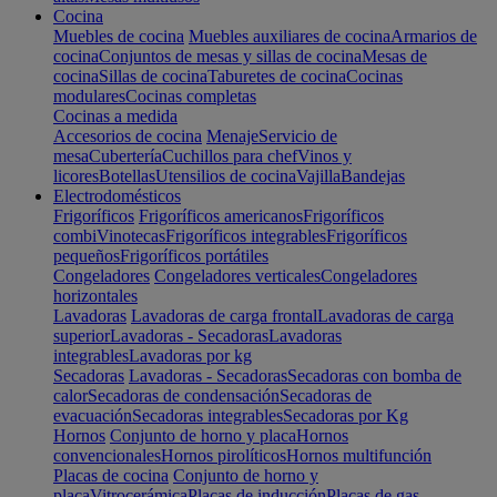
Cocina
Muebles de cocina
Muebles auxiliares de cocina
Armarios de
cocina
Conjuntos de mesas y sillas de cocina
Mesas de
cocina
Sillas de cocina
Taburetes de cocina
Cocinas
modulares
Cocinas completas
Cocinas a medida
Accesorios de cocina
Menaje
Servicio de
mesa
Cubertería
Cuchillos para chef
Vinos y
licores
Botellas
Utensilios de cocina
Vajilla
Bandejas
Electrodomésticos
Frigoríficos
Frigoríficos americanos
Frigoríficos
combi
Vinotecas
Frigoríficos integrables
Frigoríficos
pequeños
Frigoríficos portátiles
Congeladores
Congeladores verticales
Congeladores
horizontales
Lavadoras
Lavadoras de carga frontal
Lavadoras de carga
superior
Lavadoras - Secadoras
Lavadoras
integrables
Lavadoras por kg
Secadoras
Lavadoras - Secadoras
Secadoras con bomba de
calor
Secadoras de condensación
Secadoras de
evacuación
Secadoras integrables
Secadoras por Kg
Hornos
Conjunto de horno y placa
Hornos
convencionales
Hornos pirolíticos
Hornos multifunción
Placas de cocina
Conjunto de horno y
placa
Vitrocerámica
Placas de inducción
Placas de gas