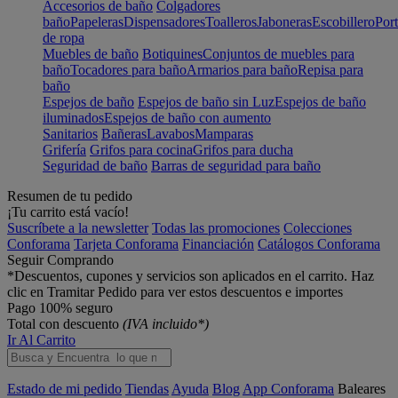
Accesorios de baño
Colgadores
baño
Papeleras
Dispensadores
Toalleros
Jaboneras
Escobillero
Port
de ropa
Muebles de baño
Botiquines
Conjuntos de muebles para
baño
Tocadores para baño
Armarios para baño
Repisa para
baño
Espejos de baño
Espejos de baño sin Luz
Espejos de baño
iluminados
Espejos de baño con aumento
Sanitarios
Bañeras
Lavabos
Mamparas
Grifería
Grifos para cocina
Grifos para ducha
Seguridad de baño
Barras de seguridad para baño
Resumen de tu pedido
¡Tu carrito está vacío!
Suscríbete a la newsletter
Todas las promociones
Colecciones
Conforama
Tarjeta Conforama
Financiación
Catálogos Conforama
Seguir Comprando
*Descuentos, cupones y servicios son aplicados en el carrito. Haz
clic en Tramitar Pedido para ver estos descuentos e importes
Pago 100% seguro
Total con descuento
(IVA incluido*)
Ir Al Carrito
Estado de mi pedido
Tiendas
Ayuda
Blog
App Conforama
Baleares