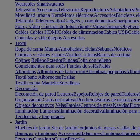
Wearables
Smartwatches
Televisión
Accesorios
Televisores
Reproductores
Adaptadores
Pr
Movilidad urbana
Karts
Motos eléctricas
Accesorios
Bicicletas el
Telefonía
Teléfonos fijos
Gadgets y complementos
Smartphones
Foto y vídeo
Cámaras de fotos
Trípodes
Videocámaras
Objetivos
Cables
Cables HDMI
Cables de alimentación
Cables USB
Cable
Consolas y videojuegos
Accesorios
Textil
Ropa de cama
Mantas
Almohadas
Colchas
Sábanas
Nórdicos
Cortinas y estores
Estores
Visillos
Cortinas
Barras de cortina
Cojines
Relleno
Exterior
Fundas
Cojín con relleno
Complementos para sofás
Fundas de sofás
Plaids
Alfombras
Alfombras de habitación
Alfombras pequeñas
Alfomb
Textil baño
Albornoces
Toallas
Textil cocina
Manteles
Servilletas
Decoración
Decoración de pared
Letreros
Espejos
Relojes de pared
Tableros
Organización
Cajas decorativas
Percheros
Burros de ropa
Joyero
Objetos decorativos
Velas
Faroles
Centros de mesa
Navidad
Flore
Iluminación
Lámparas
Iluminación decorativa
Iluminación para 
Tendencias y temporadas
Jardín
Muebles de jardín
Set de jardín
Conjuntos de mesas y sillas de j
Hamacas y tumbonas
Accesorios
Balancines
Tumbonas
Hamaca
Pérgolas
Cenadores
Carpas
Pérgolas