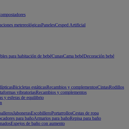
ompostadores
aciones metereológicas
Paneles
Cesped Artificial
les para habitación de bebé
Cunas
Cama bebé
Decoración bebé
lípticas
Bicicletas estáticas
Recambios y complementos
Cintas
Rodillos
taformas vibratorias
Recambios y complementos
s y esferas de equilibrio
ón
alleros
Jaboneras
Escobillero
Portarrollos
Cestas de ropa
cadores para baño
Armarios para baño
Repisa para baño
inados
Espejos de baño con aumento