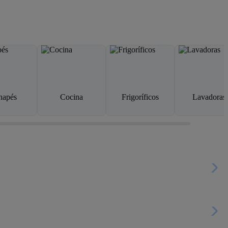
napés
Cocina
Frigoríficos
Lavadoras