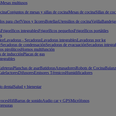
s
Mesas multiusos
cina
Conjuntos de mesas y sillas de cocina
Mesas de cocina
Sillas de coc
los para chef
Vinos y licores
Botellas
Utensilios de cocina
Vajilla
Bandeja
s
Frigoríficos integrables
Frigoríficos pequeños
Frigoríficos portátiles
es
ior
Lavadoras - Secadoras
Lavadoras integrables
Lavadoras por kg
r
Secadoras de condensación
Secadoras de evacuación
Secadoras integra
s pirolíticos
Hornos multifunción
s de inducción
Placas de gas
ntegrables
afeteras
Planchas de asar
Batidoras
Amasadores
Robots de Cocina
Balanz
alefactores
Difusores
Emisores Térmicos
Humidificadores
o dental
Salud y bienestar
voces
Hifi
Barras de sonido
Audio car y GPS
Micrófonos
presoras