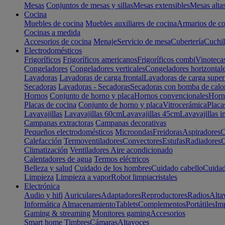
Mesas
Conjuntos de mesas y sillas
Mesas extensibles
Mesas alta
Cocina
Muebles de cocina
Muebles auxiliares de cocina
Armarios de co
Cocinas a medida
Accesorios de cocina
Menaje
Servicio de mesa
Cubertería
Cuchil
Electrodomésticos
Frigoríficos
Frigoríficos americanos
Frigoríficos combi
Vinoteca
Congeladores
Congeladores verticales
Congeladores horizontal
Lavadoras
Lavadoras de carga frontal
Lavadoras de carga super
Secadoras
Lavadoras - Secadoras
Secadoras con bomba de calo
Hornos
Conjunto de horno y placa
Hornos convencionales
Horno
Placas de cocina
Conjunto de horno y placa
Vitrocerámica
Placa
Lavavajillas
Lavavajillas 60cm
Lavavajillas 45cm
Lavavajillas i
Campanas extractoras
Campanas decorativas
Pequeños electrodomésticos
Microondas
Freidoras
Aspiradores
C
Calefacción
Termoventiladores
Convectores
Estufas
Radiadores
C
Climatización
Ventiladores
Aire acondicionado
Calentadores de agua
Termos eléctricos
Belleza y salud
Cuidado de los hombres
Cuidado cabello
Cuidad
Limpieza
Limpieza a vapor
Robot limpiacristales
Electrónica
Audio y hifi
Auriculares
Adaptadores
Reproductores
Radios
Alta
Informática
Almacenamiento
Tablets
Complementos
Portátiles
Im
Gaming & streaming
Monitores gaming
Accesorios
Smart home
Timbres
Cámaras
Altavoces