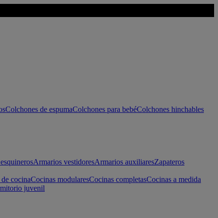
os
Colchones de espuma
Colchones para bebé
Colchones hinchables
esquineros
Armarios vestidores
Armarios auxiliares
Zapateros
 de cocina
Cocinas modulares
Cocinas completas
Cocinas a medida
mitorio juvenil