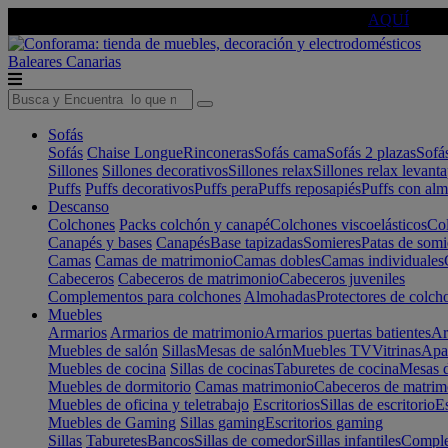
🔵Cambia tu electro con
-10% EXTRA
de descuento ☑️
AQUÍ
Baleares
Canarias
Sofás
Sofás
Chaise Longue
Rinconeras
Sofás cama
Sofás 2 plazas
Sofá
Sillones
Sillones decorativos
Sillones relax
Sillones relax levant
Puffs
Puffs decorativos
Puffs pera
Puffs reposapiés
Puffs con al
Descanso
Colchones
Packs colchón y canapé
Colchones viscoelásticos
Col
Canapés y bases
Canapés
Base tapizadas
Somieres
Patas de somi
Camas
Camas de matrimonio
Camas dobles
Camas individuales
Cabeceros
Cabeceros de matrimonio
Cabeceros juveniles
Complementos para colchones
Almohadas
Protectores de colch
Muebles
Armarios
Armarios de matrimonio
Armarios puertas batientes
Ar
Muebles de salón
Sillas
Mesas de salón
Muebles TV
Vitrinas
Apa
Muebles de cocina
Sillas de cocinas
Taburetes de cocina
Mesas d
Muebles de dormitorio
Camas matrimonio
Cabeceros de matrim
Muebles de oficina y teletrabajo
Escritorios
Sillas de escritorio
Es
Muebles de Gaming
Sillas gaming
Escritorios gaming
Sillas
Taburetes
Bancos
Sillas de comedor
Sillas infantiles
Complem