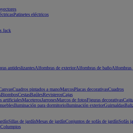
oyectores
éctricas
Patinetes eléctricos
s Jack
ras antideslizantes
Alfombras de exterior
Alfombras de baño
Alfombras 
Canvas
Cuadros pintados a mano
Marcos
Placas decorativas
Cuadros
s
Biombos
Cestas
Baúles
Revisteros
Cajas
s artificiales
Maceteros
Jarrones
Marcos de fotos
Figuras decorativas
Cajit
muebles
Iluminación para dormitorio
Iluminación exterior
Guirnaldas
Bali
ardín
Sillas de jardín
Mesas de jardín
Conjuntos de sofás de jardín
Sofás j
s
Columpios