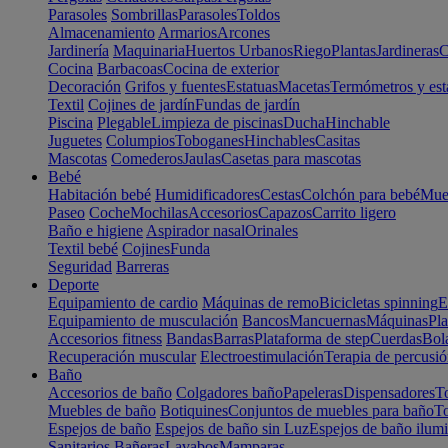
Parasoles
Sombrillas
Parasoles
Toldos
Almacenamiento
Armarios
Arcones
Jardinería
Maquinaria
Huertos Urbanos
Riego
Plantas
Jardineras
C
Cocina
Barbacoas
Cocina de exterior
Decoración
Grifos y fuentes
Estatuas
Macetas
Termómetros y est
Textil
Cojines de jardín
Fundas de jardín
Piscina
Plegable
Limpieza de piscinas
Ducha
Hinchable
Juguetes
Columpios
Toboganes
Hinchables
Casitas
Mascotas
Comederos
Jaulas
Casetas para mascotas
Bebé
Habitación bebé
Humidificadores
Cestas
Colchón para bebé
Mueb
Paseo
Coche
Mochilas
Accesorios
Capazos
Carrito ligero
Baño e higiene
Aspirador nasal
Orinales
Textil bebé
Cojines
Funda
Seguridad
Barreras
Deporte
Equipamiento de cardio
Máquinas de remo
Bicicletas spinning
E
Equipamiento de musculación
Bancos
Mancuernas
Máquinas
Pla
Accesorios fitness
Bandas
Barras
Plataforma de step
Cuerdas
Bola
Recuperación muscular
Electroestimulación
Terapia de percusi
Baño
Accesorios de baño
Colgadores baño
Papeleras
Dispensadores
To
Muebles de baño
Botiquines
Conjuntos de muebles para baño
To
Espejos de baño
Espejos de baño sin Luz
Espejos de baño ilum
Sanitarios
Bañeras
Lavabos
Mamparas