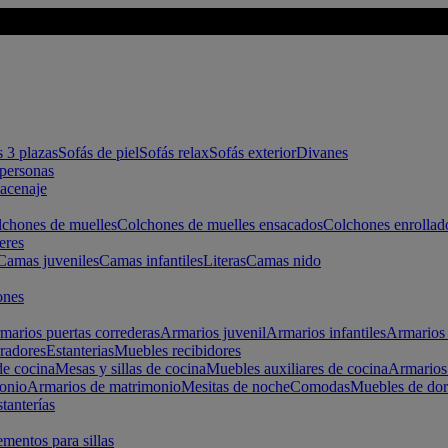
s 3 plazas
Sofás de piel
Sofás relax
Sofás exterior
Divanes
apersonas
macenaje
chones de muelles
Colchones de muelles ensacados
Colchones enrollad
eres
Camas juveniles
Camas infantiles
Literas
Camas nido
ones
marios puertas correderas
Armarios juvenil
Armarios infantiles
Armarios 
radores
Estanterias
Muebles recibidores
e cocina
Mesas y sillas de cocina
Muebles auxiliares de cocina
Armarios
onio
Armarios de matrimonio
Mesitas de noche
Comodas
Muebles de dor
tanterías
entos para sillas