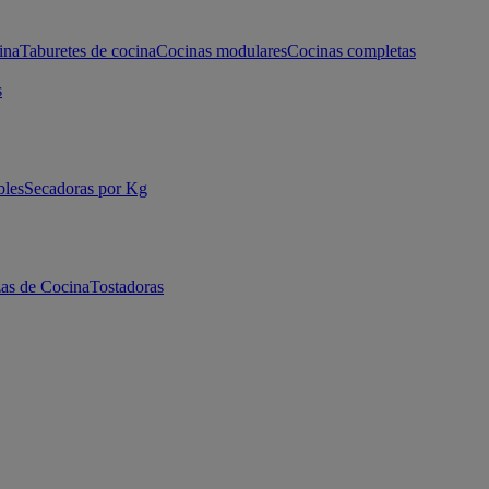
ina
Taburetes de cocina
Cocinas modulares
Cocinas completas
s
bles
Secadoras por Kg
as de Cocina
Tostadoras