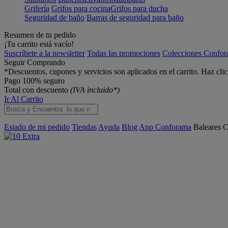
Grifería
Grifos para cocina
Grifos para ducha
Seguridad de baño
Barras de seguridad para baño
Resumen de tu pedido
¡Tu carrito está vacío!
Suscríbete a la newsletter
Todas las promociones
Colecciones Confo
Seguir Comprando
*Descuentos, cupones y servicios son aplicados en el carrito. Haz cli
Pago 100% seguro
Total con descuento
(IVA incluido*)
Ir Al Carrito
Estado de mi pedido
Tiendas
Ayuda
Blog
App Conforama
Baleares
C