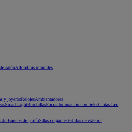
de salón
Alfombras infantiles
as y joyeros
Relojes
Ambientadores
zas
Smart Light
Bombillas
Focos
Iluminación con rieles
Cintas Led
ardín
Bancos de jardín
Sillas colgantes
Estufas de exterior