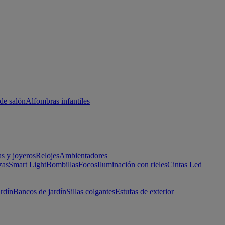
de salón
Alfombras infantiles
as y joyeros
Relojes
Ambientadores
zas
Smart Light
Bombillas
Focos
Iluminación con rieles
Cintas Led
ardín
Bancos de jardín
Sillas colgantes
Estufas de exterior