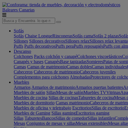
Baleares
Canarias
Sofás
Sofás
Chaise Longue
Rinconeras
Sofás cama
Sofás 2 plazas
Sofá
Sillones
Sillones decorativos
Sillones relax
Sillones relax levant
Puffs
Puffs decorativos
Puffs pera
Puffs reposapiés
Puffs con al
Descanso
Colchones
Packs colchón y canapé
Colchones viscoelásticos
Col
Canapés y bases
Canapés
Base tapizadas
Somieres
Patas de somi
Camas
Camas de matrimonio
Camas dobles
Camas individuales
Cabeceros
Cabeceros de matrimonio
Cabeceros juveniles
Complementos para colchones
Almohadas
Protectores de colch
Muebles
Armarios
Armarios de matrimonio
Armarios puertas batientes
Ar
Muebles de salón
Sillas
Mesas de salón
Muebles TV
Vitrinas
Apa
Muebles de cocina
Sillas de cocinas
Taburetes de cocina
Mesas d
Muebles de dormitorio
Camas matrimonio
Cabeceros de matrim
Muebles de oficina y teletrabajo
Escritorios
Sillas de escritorio
Es
Muebles de Gaming
Sillas gaming
Escritorios gaming
Sillas
Taburetes
Bancos
Sillas de comedor
Sillas infantiles
Complem
Mesas
Conjuntos de mesas y sillas
Mesas extensibles
Mesas alta