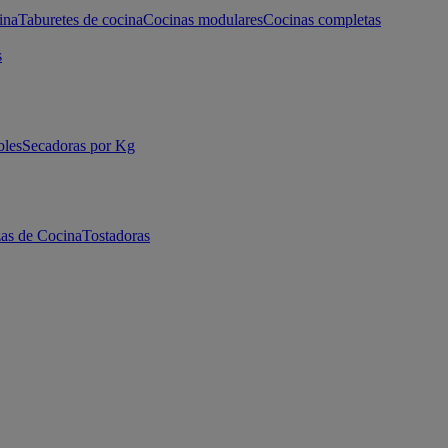
ina
Taburetes de cocina
Cocinas modulares
Cocinas completas
s
bles
Secadoras por Kg
as de Cocina
Tostadoras