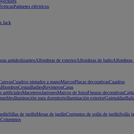
oyectores
éctricas
Patinetes eléctricos
s Jack
ras antideslizantes
Alfombras de exterior
Alfombras de baño
Alfombras 
Canvas
Cuadros pintados a mano
Marcos
Placas decorativas
Cuadros
s
Biombos
Cestas
Baúles
Revisteros
Cajas
s artificiales
Maceteros
Jarrones
Marcos de fotos
Figuras decorativas
Cajit
muebles
Iluminación para dormitorio
Iluminación exterior
Guirnaldas
Bali
ardín
Sillas de jardín
Mesas de jardín
Conjuntos de sofás de jardín
Sofás j
s
Columpios