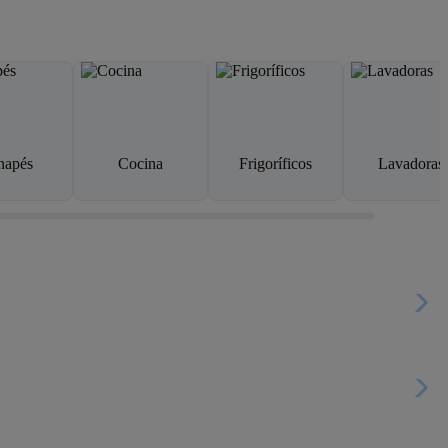
napés
Cocina
Frigoríficos
Lavadoras