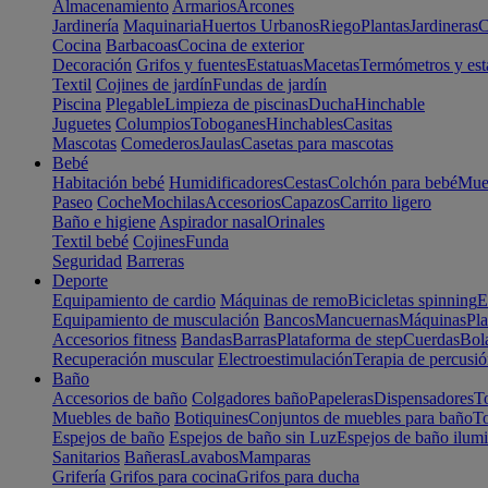
Almacenamiento
Armarios
Arcones
Jardinería
Maquinaria
Huertos Urbanos
Riego
Plantas
Jardineras
C
Cocina
Barbacoas
Cocina de exterior
Decoración
Grifos y fuentes
Estatuas
Macetas
Termómetros y est
Textil
Cojines de jardín
Fundas de jardín
Piscina
Plegable
Limpieza de piscinas
Ducha
Hinchable
Juguetes
Columpios
Toboganes
Hinchables
Casitas
Mascotas
Comederos
Jaulas
Casetas para mascotas
Bebé
Habitación bebé
Humidificadores
Cestas
Colchón para bebé
Mueb
Paseo
Coche
Mochilas
Accesorios
Capazos
Carrito ligero
Baño e higiene
Aspirador nasal
Orinales
Textil bebé
Cojines
Funda
Seguridad
Barreras
Deporte
Equipamiento de cardio
Máquinas de remo
Bicicletas spinning
E
Equipamiento de musculación
Bancos
Mancuernas
Máquinas
Pla
Accesorios fitness
Bandas
Barras
Plataforma de step
Cuerdas
Bola
Recuperación muscular
Electroestimulación
Terapia de percusi
Baño
Accesorios de baño
Colgadores baño
Papeleras
Dispensadores
To
Muebles de baño
Botiquines
Conjuntos de muebles para baño
To
Espejos de baño
Espejos de baño sin Luz
Espejos de baño ilum
Sanitarios
Bañeras
Lavabos
Mamparas
Grifería
Grifos para cocina
Grifos para ducha