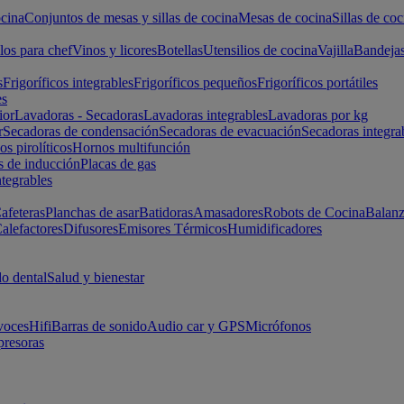
cina
Conjuntos de mesas y sillas de cocina
Mesas de cocina
Sillas de coc
los para chef
Vinos y licores
Botellas
Utensilios de cocina
Vajilla
Bandeja
s
Frigoríficos integrables
Frigoríficos pequeños
Frigoríficos portátiles
es
ior
Lavadoras - Secadoras
Lavadoras integrables
Lavadoras por kg
r
Secadoras de condensación
Secadoras de evacuación
Secadoras integra
s pirolíticos
Hornos multifunción
s de inducción
Placas de gas
ntegrables
afeteras
Planchas de asar
Batidoras
Amasadores
Robots de Cocina
Balanz
alefactores
Difusores
Emisores Térmicos
Humidificadores
o dental
Salud y bienestar
voces
Hifi
Barras de sonido
Audio car y GPS
Micrófonos
presoras