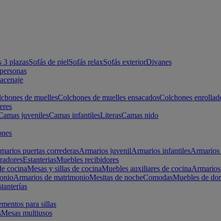
s 3 plazas
Sofás de piel
Sofás relax
Sofás exterior
Divanes
apersonas
macenaje
chones de muelles
Colchones de muelles ensacados
Colchones enrollad
eres
Camas juveniles
Camas infantiles
Literas
Camas nido
ones
marios puertas correderas
Armarios juvenil
Armarios infantiles
Armarios 
radores
Estanterias
Muebles recibidores
e cocina
Mesas y sillas de cocina
Muebles auxiliares de cocina
Armarios
onio
Armarios de matrimonio
Mesitas de noche
Comodas
Muebles de dor
tanterías
entos para sillas
s
Mesas multiusos