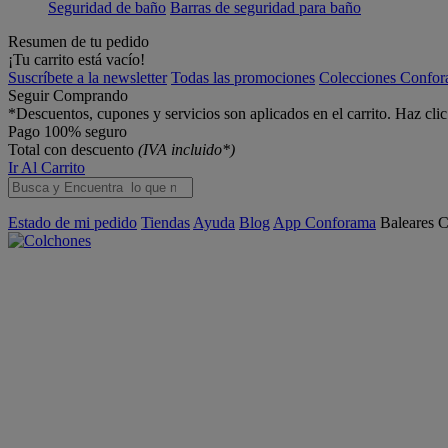
Seguridad de baño
Barras de seguridad para baño
Resumen de tu pedido
¡Tu carrito está vacío!
Suscríbete a la newsletter
Todas las promociones
Colecciones Confo
Seguir Comprando
*Descuentos, cupones y servicios son aplicados en el carrito. Haz cli
Pago 100% seguro
Total con descuento
(IVA incluido*)
Ir Al Carrito
Estado de mi pedido
Tiendas
Ayuda
Blog
App Conforama
Baleares
C