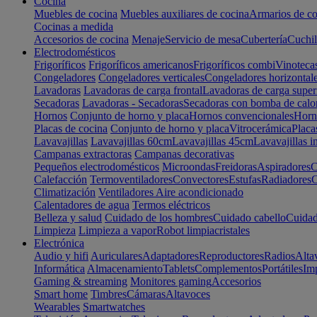
Cocina
Muebles de cocina
Muebles auxiliares de cocina
Armarios de co
Cocinas a medida
Accesorios de cocina
Menaje
Servicio de mesa
Cubertería
Cuchil
Electrodomésticos
Frigoríficos
Frigoríficos americanos
Frigoríficos combi
Vinoteca
Congeladores
Congeladores verticales
Congeladores horizontal
Lavadoras
Lavadoras de carga frontal
Lavadoras de carga super
Secadoras
Lavadoras - Secadoras
Secadoras con bomba de calo
Hornos
Conjunto de horno y placa
Hornos convencionales
Horno
Placas de cocina
Conjunto de horno y placa
Vitrocerámica
Placa
Lavavajillas
Lavavajillas 60cm
Lavavajillas 45cm
Lavavajillas i
Campanas extractoras
Campanas decorativas
Pequeños electrodomésticos
Microondas
Freidoras
Aspiradores
C
Calefacción
Termoventiladores
Convectores
Estufas
Radiadores
C
Climatización
Ventiladores
Aire acondicionado
Calentadores de agua
Termos eléctricos
Belleza y salud
Cuidado de los hombres
Cuidado cabello
Cuidad
Limpieza
Limpieza a vapor
Robot limpiacristales
Electrónica
Audio y hifi
Auriculares
Adaptadores
Reproductores
Radios
Alta
Informática
Almacenamiento
Tablets
Complementos
Portátiles
Im
Gaming & streaming
Monitores gaming
Accesorios
Smart home
Timbres
Cámaras
Altavoces
Wearables
Smartwatches