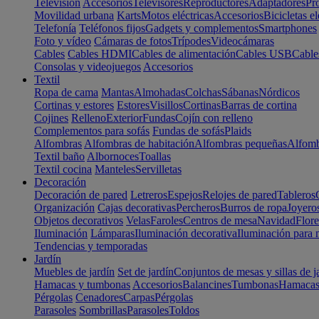
Televisión
Accesorios
Televisores
Reproductores
Adaptadores
Pr
Movilidad urbana
Karts
Motos eléctricas
Accesorios
Bicicletas el
Telefonía
Teléfonos fijos
Gadgets y complementos
Smartphones
Foto y vídeo
Cámaras de fotos
Trípodes
Videocámaras
Cables
Cables HDMI
Cables de alimentación
Cables USB
Cable
Consolas y videojuegos
Accesorios
Textil
Ropa de cama
Mantas
Almohadas
Colchas
Sábanas
Nórdicos
Cortinas y estores
Estores
Visillos
Cortinas
Barras de cortina
Cojines
Relleno
Exterior
Fundas
Cojín con relleno
Complementos para sofás
Fundas de sofás
Plaids
Alfombras
Alfombras de habitación
Alfombras pequeñas
Alfomb
Textil baño
Albornoces
Toallas
Textil cocina
Manteles
Servilletas
Decoración
Decoración de pared
Letreros
Espejos
Relojes de pared
Tableros
Organización
Cajas decorativas
Percheros
Burros de ropa
Joyero
Objetos decorativos
Velas
Faroles
Centros de mesa
Navidad
Flore
Iluminación
Lámparas
Iluminación decorativa
Iluminación para 
Tendencias y temporadas
Jardín
Muebles de jardín
Set de jardín
Conjuntos de mesas y sillas de j
Hamacas y tumbonas
Accesorios
Balancines
Tumbonas
Hamaca
Pérgolas
Cenadores
Carpas
Pérgolas
Parasoles
Sombrillas
Parasoles
Toldos