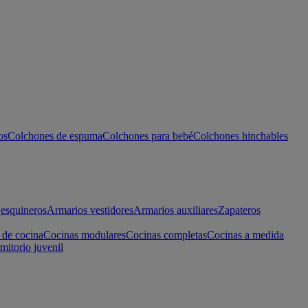
os
Colchones de espuma
Colchones para bebé
Colchones hinchables
esquineros
Armarios vestidores
Armarios auxiliares
Zapateros
 de cocina
Cocinas modulares
Cocinas completas
Cocinas a medida
mitorio juvenil