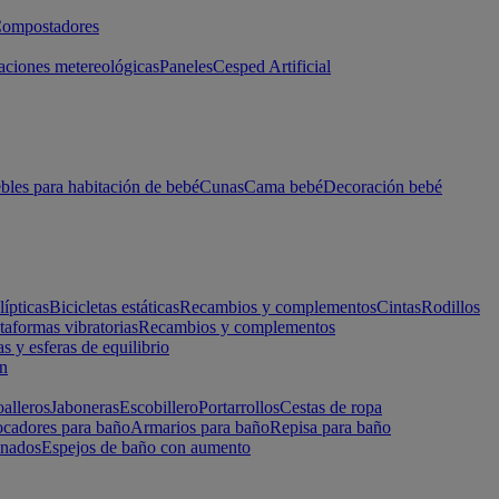
ompostadores
aciones metereológicas
Paneles
Cesped Artificial
les para habitación de bebé
Cunas
Cama bebé
Decoración bebé
lípticas
Bicicletas estáticas
Recambios y complementos
Cintas
Rodillos
taformas vibratorias
Recambios y complementos
s y esferas de equilibrio
ón
alleros
Jaboneras
Escobillero
Portarrollos
Cestas de ropa
cadores para baño
Armarios para baño
Repisa para baño
inados
Espejos de baño con aumento