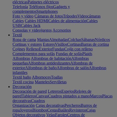
eléctricas
Patinetes eléctricos
Telefonía
Teléfonos fijos
Gadgets y
complementos
Smartphones
Foto y vídeo
Cámaras de fotos
Trípodes
Videocámaras
Cables
Cables HDMI
Cables de alimentación
Cables
USB
Cables Jack
Consolas y videojuegos
Accesorios
Textil
Ropa de cama
Mantas
Almohadas
Colchas
Sábanas
Nórdicos
Cortinas y estores
Estores
Visillos
Cortinas
Barras de cortina
Cojines
Relleno
Exterior
Fundas
Cojín con relleno
Complementos para sofás
Fundas de sofás
Plaids
Alfombras
Alfombras de habitación
Alfombras
pequeñas
Alfombras antideslizantes
Alfombras de
exterior
Alfombras de baño
Alfombras de salón
Alfombras
infantiles
Textil baño
Albornoces
Toallas
Textil cocina
Manteles
Servilletas
Decoración
Decoración de pared
Letreros
Espejos
Relojes de
pared
Tableros
Canvas
Cuadros pintados a mano
Marcos
Placas
decorativas
Cuadros
Organización
Cajas decorativas
Percheros
Burros de
ropa
Joyeros
Biombos
Cestas
Baúles
Revisteros
Cajas
Objetos decorativos
Velas
Faroles
Centros de