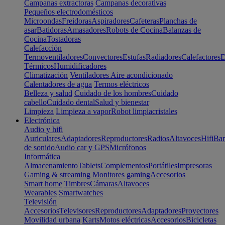
Campanas extractoras
Campanas decorativas
Pequeños electrodomésticos
Microondas
Freidoras
Aspiradores
Cafeteras
Planchas de
asar
Batidoras
Amasadores
Robots de Cocina
Balanzas de
Cocina
Tostadoras
Calefacción
Termoventiladores
Convectores
Estufas
Radiadores
Calefactores
D
Térmicos
Humidificadores
Climatización
Ventiladores
Aire acondicionado
Calentadores de agua
Termos eléctricos
Belleza y salud
Cuidado de los hombres
Cuidado
cabello
Cuidado dental
Salud y bienestar
Limpieza
Limpieza a vapor
Robot limpiacristales
Electrónica
Audio y hifi
Auriculares
Adaptadores
Reproductores
Radios
Altavoces
Hifi
Bar
de sonido
Audio car y GPS
Micrófonos
Informática
Almacenamiento
Tablets
Complementos
Portátiles
Impresoras
Gaming & streaming
Monitores gaming
Accesorios
Smart home
Timbres
Cámaras
Altavoces
Wearables
Smartwatches
Televisión
Accesorios
Televisores
Reproductores
Adaptadores
Proyectores
Movilidad urbana
Karts
Motos eléctricas
Accesorios
Bicicletas