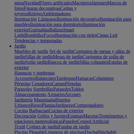
mesa
Navidad
Flores artificiales
Maceteros
Jarrones
Marcos de
fotos
Figuras decorativas
Cajitas y
joyeros
Relojes
Ambientadores
Iluminación
Lámparas
Iluminación decorativa
Iluminación para
muebles
Iluminación para dormitorio
Iluminación
exterior
Guirnaldas
Balizas
Smart
Light
Bombillas
Focos
Iluminación con rieles
Cintas Led
Tendencias y temporadas
Jardín
Muebles de jardín
Set de jardín
Conjuntos de mesas y sillas de
jardín
Sillas de jardín
Mesas de jardín
Conjuntos de sofás de
jardín
Sofás jardín
Bancos de jardín
Sillas colgantes
Estufas de
exterior
Hamacas y tumbonas
Accesorios
Balancines
Tumbonas
Hamacas
Columpios
Pérgolas
Cenadores
Carpas
Pérgolas
Parasoles
Sombrillas
Parasoles
Toldos
Almacenamiento
Armarios
Arcones
Jardinería
Maquinaria
Huertos
Urbanos
Riego
Plantas
Jardineras
Compostadores
Cocina
Barbacoas
Cocina de exterior
Decoración
Grifos y fuentes
Estatuas
Macetas
Termómetros y
estaciones metereológicas
Paneles
Cesped Artificial
Textil
Cojines de jardín
Fundas de jardín
Piscina
Plegable
Limpieza de piscinas
Ducha
Hinchable