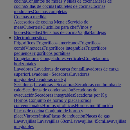
cocina
Conjuntos de mesas y sillas de cocina
Mesas de
cocina
Sillas de cocina
Taburetes de cocina
Cocinas
modulares
Cocinas completas
Cocinas a medida
Accesorios de cocina
Menaje
Servicio de
mesa
Cubertería
Cuchillos para chef
Vinos y
licores
Botellas
Utensilios de cocina
Vajilla
Bandejas
Electrodomésticos
Frigoríficos
Frigoríficos americanos
Frigoríficos
combi
Vinotecas
Frigoríficos integrables
Frigoríficos
pequeños
Frigoríficos portátiles
Congeladores
Congeladores verticales
Congeladores
horizontales
Lavadoras
Lavadoras de carga frontal
Lavadoras de carga
superior
Lavadoras - Secadoras
Lavadoras
integrables
Lavadoras por kg
Secadoras
Lavadoras - Secadoras
Secadoras con bomba de
calor
Secadoras de condensación
Secadoras de
evacuación
Secadoras integrables
Secadoras por Kg
Hornos
Conjunto de horno y placa
Hornos
convencionales
Hornos pirolíticos
Hornos multifunción
Placas de cocina
Conjunto de horno y
placa
Vitrocerámica
Placas de inducción
Placas de gas
Lavavajillas
Lavavajillas 60cm
Lavavajillas 45cm
Lavavajillas
integrables