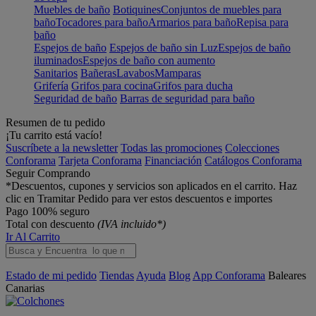
Muebles de baño
Botiquines
Conjuntos de muebles para
baño
Tocadores para baño
Armarios para baño
Repisa para
baño
Espejos de baño
Espejos de baño sin Luz
Espejos de baño
iluminados
Espejos de baño con aumento
Sanitarios
Bañeras
Lavabos
Mamparas
Grifería
Grifos para cocina
Grifos para ducha
Seguridad de baño
Barras de seguridad para baño
Resumen de tu pedido
¡Tu carrito está vacío!
Suscríbete a la newsletter
Todas las promociones
Colecciones
Conforama
Tarjeta Conforama
Financiación
Catálogos Conforama
Seguir Comprando
*Descuentos, cupones y servicios son aplicados en el carrito. Haz
clic en Tramitar Pedido para ver estos descuentos e importes
Pago 100% seguro
Total con descuento
(IVA incluido*)
Ir Al Carrito
Estado de mi pedido
Tiendas
Ayuda
Blog
App Conforama
Baleares
Canarias