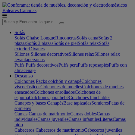
Baleares
Canarias
Sofás
Sofás
Chaise Longue
Rinconeras
Sofás cama
Sofás 2
plazas
Sofás 3 plazas
Sofás de piel
Sofás relax
Sofás
exterior
Divanes
Sillones
Sillones decorativos
Sillones relax
Sillones relax
levantapersonas
Puffs
Puffs decorativos
Puffs pera
Puffs reposapiés
Puffs con
almacenaje
Descanso
Colchones
Packs colchón y canapé
Colchones
viscoelásticos
Colchones de muelles
Colchones de muelles
ensacados
Colchones enrollados
Colchones de
espuma
Colchones para bebé
Colchones hinchables
Canapés y bases
Canapés
Base tapizadas
Somieres
Patas de
somieres
Camas
Camas de matrimonio
Camas dobles
Camas
individuales
Camas juveniles
Camas infantiles
Literas
Camas
nido
Cabeceros
Cabeceros de matrimonio
Cabeceros juveniles