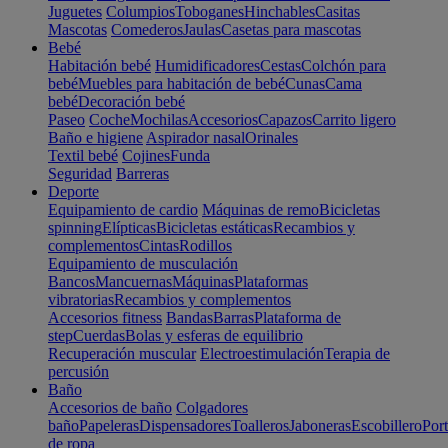
Juguetes
Columpios
Toboganes
Hinchables
Casitas
Mascotas
Comederos
Jaulas
Casetas para mascotas
Bebé
Habitación bebé
Humidificadores
Cestas
Colchón para
bebé
Muebles para habitación de bebé
Cunas
Cama
bebé
Decoración bebé
Paseo
Coche
Mochilas
Accesorios
Capazos
Carrito ligero
Baño e higiene
Aspirador nasal
Orinales
Textil bebé
Cojines
Funda
Seguridad
Barreras
Deporte
Equipamiento de cardio
Máquinas de remo
Bicicletas
spinning
Elípticas
Bicicletas estáticas
Recambios y
complementos
Cintas
Rodillos
Equipamiento de musculación
Bancos
Mancuernas
Máquinas
Plataformas
vibratorias
Recambios y complementos
Accesorios fitness
Bandas
Barras
Plataforma de
step
Cuerdas
Bolas y esferas de equilibrio
Recuperación muscular
Electroestimulación
Terapia de
percusión
Baño
Accesorios de baño
Colgadores
baño
Papeleras
Dispensadores
Toalleros
Jaboneras
Escobillero
Port
de ropa