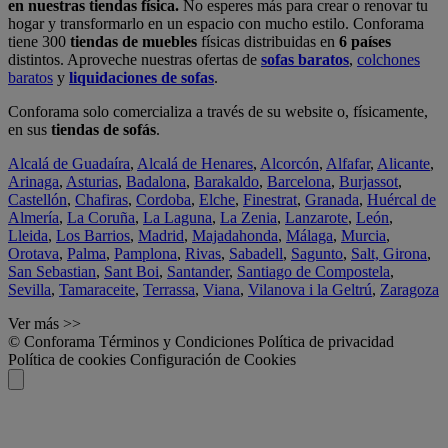
en nuestras tiendas física.
No esperes más para crear o renovar tu
hogar y transformarlo en un espacio con mucho estilo. Conforama
tiene 300
tiendas de muebles
físicas distribuidas en
6 países
distintos. Aproveche nuestras ofertas de
sofas baratos
,
colchones
baratos
y
liquidaciones de sofas
.
Conforama solo comercializa a través de su website o, físicamente,
en sus
tiendas de sofás
.
Alcalá de Guadaíra
,
Alcalá de Henares
,
Alcorcón
,
Alfafar
,
Alicante
,
Arinaga
,
Asturias
,
Badalona
,
Barakaldo
,
Barcelona
,
Burjassot
,
Castellón
,
Chafiras
,
Cordoba
,
Elche
,
Finestrat
,
Granada
,
Huércal de
Almería
,
La Coruña
,
La Laguna
,
La Zenia
,
Lanzarote
,
León
,
Lleida
,
Los Barrios
,
Madrid
,
Majadahonda
,
Málaga
,
Murcia
,
Orotava
,
Palma
,
Pamplona
,
Rivas
,
Sabadell
,
Sagunto
,
Salt, Girona
,
San Sebastian
,
Sant Boi
,
Santander
,
Santiago de Compostela
,
Sevilla
,
Tamaraceite
,
Terrassa
,
Viana
,
Vilanova i la Geltrú
,
Zaragoza
Ver más >>
© Conforama
Términos y Condiciones
Política de privacidad
Política de cookies
Configuración de Cookies