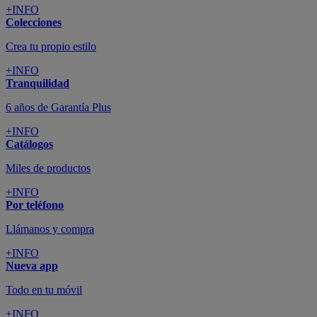
+INFO
Colecciones
Crea tu propio estilo
+INFO
Tranquilidad
6 años de Garantía Plus
+INFO
Catálogos
Miles de productos
+INFO
Por teléfono
Llámanos y compra
+INFO
Nueva app
Todo en tu móvil
+INFO