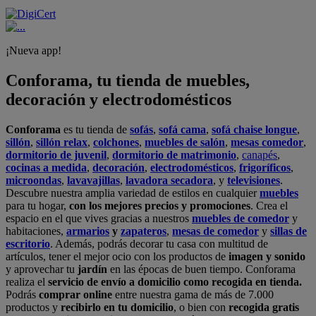
¡Nueva app!
Conforama, tu tienda de muebles,
decoración y electrodomésticos
Conforama
es tu tienda de
sofás
,
sofá cama
,
sofá chaise longue
,
sillón
,
sillón relax
,
colchones
,
muebles de salón
,
mesas comedor
,
dormitorio de juvenil
,
dormitorio de matrimonio
,
canapés
,
cocinas a medida
,
decoración
,
electrodomésticos
,
frigoríficos
,
microondas
,
lavavajillas
,
lavadora secadora
, y
televisiones
.
Descubre nuestra amplia variedad de estilos en cualquier
muebles
para tu hogar,
con los mejores precios y promociones
. Crea el
espacio en el que vives gracias a nuestros
muebles de comedor
y
habitaciones,
armarios
y
zapateros
,
mesas de comedor
y
sillas de
escritorio
. Además, podrás decorar tu casa con multitud de
artículos, tener el mejor ocio con los productos de
imagen y sonido
y aprovechar tu
jardín
en las épocas de buen tiempo. Conforama
realiza el
servicio de envío a domicilio como recogida en tienda.
Podrás
comprar online
entre nuestra gama de más de 7.000
productos y
recibirlo en tu domicilio
, o bien con
recogida gratis