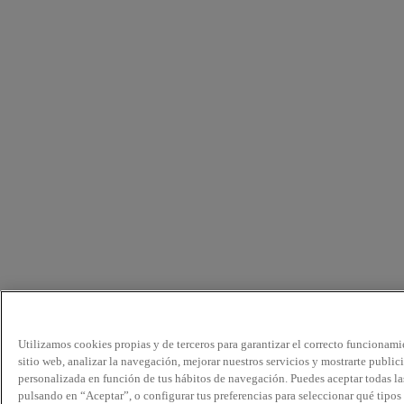
Utilizamos cookies propias y de terceros para garantizar el correcto funcionami
sitio web, analizar la navegación, mejorar nuestros servicios y mostrarte public
personalizada en función de tus hábitos de navegación. Puedes aceptar todas la
pulsando en “Aceptar”, o configurar tus preferencias para seleccionar qué tipos