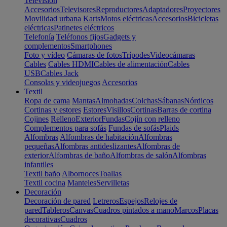
Televisión
Accesorios
Televisores
Reproductores
Adaptadores
Proyectores
Movilidad urbana
Karts
Motos eléctricas
Accesorios
Bicicletas
eléctricas
Patinetes eléctricos
Telefonía
Teléfonos fijos
Gadgets y
complementos
Smartphones
Foto y vídeo
Cámaras de fotos
Trípodes
Videocámaras
Cables
Cables HDMI
Cables de alimentación
Cables
USB
Cables Jack
Consolas y videojuegos
Accesorios
Textil
Ropa de cama
Mantas
Almohadas
Colchas
Sábanas
Nórdicos
Cortinas y estores
Estores
Visillos
Cortinas
Barras de cortina
Cojines
Relleno
Exterior
Fundas
Cojín con relleno
Complementos para sofás
Fundas de sofás
Plaids
Alfombras
Alfombras de habitación
Alfombras
pequeñas
Alfombras antideslizantes
Alfombras de
exterior
Alfombras de baño
Alfombras de salón
Alfombras
infantiles
Textil baño
Albornoces
Toallas
Textil cocina
Manteles
Servilletas
Decoración
Decoración de pared
Letreros
Espejos
Relojes de
pared
Tableros
Canvas
Cuadros pintados a mano
Marcos
Placas
decorativas
Cuadros