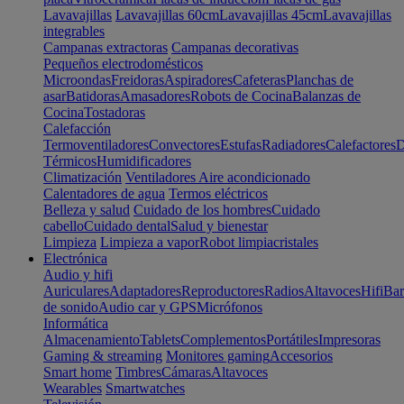
Lavavajillas
Lavavajillas 60cm
Lavavajillas 45cm
Lavavajillas
integrables
Campanas extractoras
Campanas decorativas
Pequeños electrodomésticos
Microondas
Freidoras
Aspiradores
Cafeteras
Planchas de
asar
Batidoras
Amasadores
Robots de Cocina
Balanzas de
Cocina
Tostadoras
Calefacción
Termoventiladores
Convectores
Estufas
Radiadores
Calefactores
D
Térmicos
Humidificadores
Climatización
Ventiladores
Aire acondicionado
Calentadores de agua
Termos eléctricos
Belleza y salud
Cuidado de los hombres
Cuidado
cabello
Cuidado dental
Salud y bienestar
Limpieza
Limpieza a vapor
Robot limpiacristales
Electrónica
Audio y hifi
Auriculares
Adaptadores
Reproductores
Radios
Altavoces
Hifi
Bar
de sonido
Audio car y GPS
Micrófonos
Informática
Almacenamiento
Tablets
Complementos
Portátiles
Impresoras
Gaming & streaming
Monitores gaming
Accesorios
Smart home
Timbres
Cámaras
Altavoces
Wearables
Smartwatches