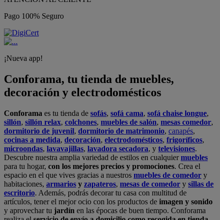
Pago 100% Seguro
¡Nueva app!
Conforama, tu tienda de muebles,
decoración y electrodomésticos
Conforama
es tu tienda de
sofás
,
sofá cama
,
sofá chaise longue
,
sillón
,
sillón relax
,
colchones
,
muebles de salón
,
mesas comedor
,
dormitorio de juvenil
,
dormitorio de matrimonio
,
canapés
,
cocinas a medida
,
decoración
,
electrodomésticos
,
frigoríficos
,
microondas
,
lavavajillas
,
lavadora secadora
, y
televisiones
.
Descubre nuestra amplia variedad de estilos en cualquier
muebles
para tu hogar,
con los mejores precios y promociones
. Crea el
espacio en el que vives gracias a nuestros
muebles de comedor
y
habitaciones,
armarios
y
zapateros
,
mesas de comedor
y
sillas de
escritorio
. Además, podrás decorar tu casa con multitud de
artículos, tener el mejor ocio con los productos de
imagen y sonido
y aprovechar tu
jardín
en las épocas de buen tiempo. Conforama
realiza el
servicio de envío a domicilio como recogida en tienda.