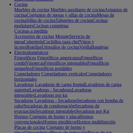
Cocina
Muebles de cocina
Muebles auxiliares de cocina
Armarios de
cocina
Conjuntos de mesas y sillas de cocina
Mesas de
cocina
Sillas de cocina
Taburetes de cocina
Cocinas
modulares
Cocinas completas
Cocinas a medida
Accesorios de cocina
Menaje
Servicio de
mesa
Cubertería
Cuchillos para chef
Vinos y
licores
Botellas
Utensilios de cocina
Vajilla
Bandejas
Electrodomésticos
Frigoríficos
Frigoríficos americanos
Frigoríficos
combi
Vinotecas
Frigoríficos integrables
Frigoríficos
pequeños
Frigoríficos portátiles
Congeladores
Congeladores verticales
Congeladores
horizontales
Lavadoras
Lavadoras de carga frontal
Lavadoras de carga
superior
Lavadoras - Secadoras
Lavadoras
integrables
Lavadoras por kg
Secadoras
Lavadoras - Secadoras
Secadoras con bomba de
calor
Secadoras de condensación
Secadoras de
evacuación
Secadoras integrables
Secadoras por Kg
Hornos
Conjunto de horno y placa
Hornos
convencionales
Hornos pirolíticos
Hornos multifunción
Placas de cocina
Conjunto de horno y
placa
Vitrocerámica
Placas de inducción
Placas de gas