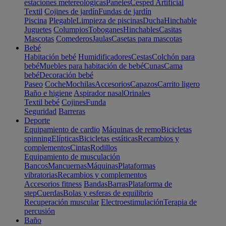
estaciones metereológicas
Paneles
Cesped Artificial
Textil
Cojines de jardín
Fundas de jardín
Piscina
Plegable
Limpieza de piscinas
Ducha
Hinchable
Juguetes
Columpios
Toboganes
Hinchables
Casitas
Mascotas
Comederos
Jaulas
Casetas para mascotas
Bebé
Habitación bebé
Humidificadores
Cestas
Colchón para
bebé
Muebles para habitación de bebé
Cunas
Cama
bebé
Decoración bebé
Paseo
Coche
Mochilas
Accesorios
Capazos
Carrito ligero
Baño e higiene
Aspirador nasal
Orinales
Textil bebé
Cojines
Funda
Seguridad
Barreras
Deporte
Equipamiento de cardio
Máquinas de remo
Bicicletas
spinning
Elípticas
Bicicletas estáticas
Recambios y
complementos
Cintas
Rodillos
Equipamiento de musculación
Bancos
Mancuernas
Máquinas
Plataformas
vibratorias
Recambios y complementos
Accesorios fitness
Bandas
Barras
Plataforma de
step
Cuerdas
Bolas y esferas de equilibrio
Recuperación muscular
Electroestimulación
Terapia de
percusión
Baño