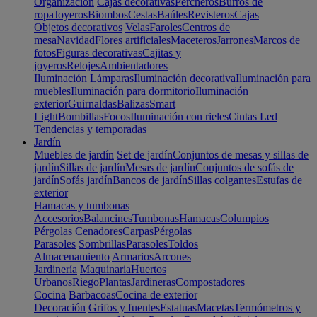
Organización
Cajas decorativas
Percheros
Burros de
ropa
Joyeros
Biombos
Cestas
Baúles
Revisteros
Cajas
Objetos decorativos
Velas
Faroles
Centros de
mesa
Navidad
Flores artificiales
Maceteros
Jarrones
Marcos de
fotos
Figuras decorativas
Cajitas y
joyeros
Relojes
Ambientadores
Iluminación
Lámparas
Iluminación decorativa
Iluminación para
muebles
Iluminación para dormitorio
Iluminación
exterior
Guirnaldas
Balizas
Smart
Light
Bombillas
Focos
Iluminación con rieles
Cintas Led
Tendencias y temporadas
Jardín
Muebles de jardín
Set de jardín
Conjuntos de mesas y sillas de
jardín
Sillas de jardín
Mesas de jardín
Conjuntos de sofás de
jardín
Sofás jardín
Bancos de jardín
Sillas colgantes
Estufas de
exterior
Hamacas y tumbonas
Accesorios
Balancines
Tumbonas
Hamacas
Columpios
Pérgolas
Cenadores
Carpas
Pérgolas
Parasoles
Sombrillas
Parasoles
Toldos
Almacenamiento
Armarios
Arcones
Jardinería
Maquinaria
Huertos
Urbanos
Riego
Plantas
Jardineras
Compostadores
Cocina
Barbacoas
Cocina de exterior
Decoración
Grifos y fuentes
Estatuas
Macetas
Termómetros y