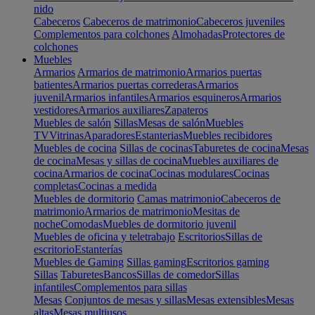
nido
Cabeceros
Cabeceros de matrimonio
Cabeceros juveniles
Complementos para colchones
Almohadas
Protectores de
colchones
Muebles
Armarios
Armarios de matrimonio
Armarios puertas
batientes
Armarios puertas correderas
Armarios
juvenil
Armarios infantiles
Armarios esquineros
Armarios
vestidores
Armarios auxiliares
Zapateros
Muebles de salón
Sillas
Mesas de salón
Muebles
TV
Vitrinas
Aparadores
Estanterias
Muebles recibidores
Muebles de cocina
Sillas de cocinas
Taburetes de cocina
Mesas
de cocina
Mesas y sillas de cocina
Muebles auxiliares de
cocina
Armarios de cocina
Cocinas modulares
Cocinas
completas
Cocinas a medida
Muebles de dormitorio
Camas matrimonio
Cabeceros de
matrimonio
Armarios de matrimonio
Mesitas de
noche
Comodas
Muebles de dormitorio juvenil
Muebles de oficina y teletrabajo
Escritorios
Sillas de
escritorio
Estanterías
Muebles de Gaming
Sillas gaming
Escritorios gaming
Sillas
Taburetes
Bancos
Sillas de comedor
Sillas
infantiles
Complementos para sillas
Mesas
Conjuntos de mesas y sillas
Mesas extensibles
Mesas
altas
Mesas multiusos