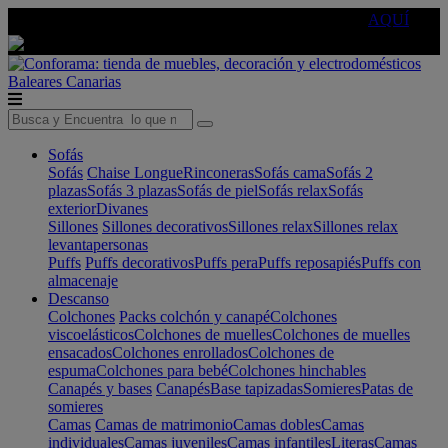
🔵Cambia tu electro con
-10% EXTRA
de descuento ☑️
AQUÍ
Baleares
Canarias
Sofás
Sofás
Chaise Longue
Rinconeras
Sofás cama
Sofás 2
plazas
Sofás 3 plazas
Sofás de piel
Sofás relax
Sofás
exterior
Divanes
Sillones
Sillones decorativos
Sillones relax
Sillones relax
levantapersonas
Puffs
Puffs decorativos
Puffs pera
Puffs reposapiés
Puffs con
almacenaje
Descanso
Colchones
Packs colchón y canapé
Colchones
viscoelásticos
Colchones de muelles
Colchones de muelles
ensacados
Colchones enrollados
Colchones de
espuma
Colchones para bebé
Colchones hinchables
Canapés y bases
Canapés
Base tapizadas
Somieres
Patas de
somieres
Camas
Camas de matrimonio
Camas dobles
Camas
individuales
Camas juveniles
Camas infantiles
Literas
Camas