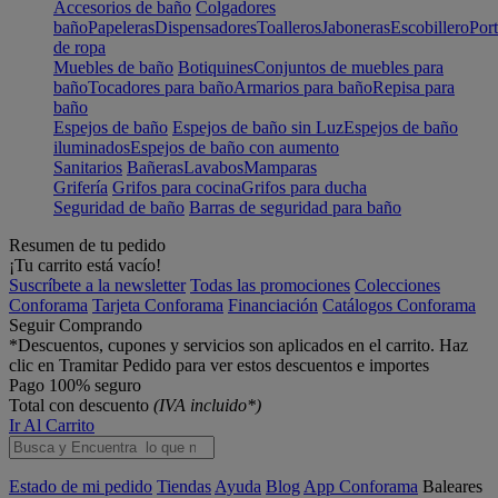
Accesorios de baño
Colgadores
baño
Papeleras
Dispensadores
Toalleros
Jaboneras
Escobillero
Port
de ropa
Muebles de baño
Botiquines
Conjuntos de muebles para
baño
Tocadores para baño
Armarios para baño
Repisa para
baño
Espejos de baño
Espejos de baño sin Luz
Espejos de baño
iluminados
Espejos de baño con aumento
Sanitarios
Bañeras
Lavabos
Mamparas
Grifería
Grifos para cocina
Grifos para ducha
Seguridad de baño
Barras de seguridad para baño
Resumen de tu pedido
¡Tu carrito está vacío!
Suscríbete a la newsletter
Todas las promociones
Colecciones
Conforama
Tarjeta Conforama
Financiación
Catálogos Conforama
Seguir Comprando
*Descuentos, cupones y servicios son aplicados en el carrito. Haz
clic en Tramitar Pedido para ver estos descuentos e importes
Pago 100% seguro
Total con descuento
(IVA incluido*)
Ir Al Carrito
Estado de mi pedido
Tiendas
Ayuda
Blog
App Conforama
Baleares