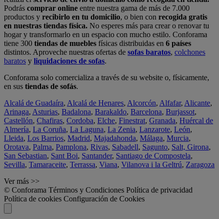
Podrás
comprar online
entre nuestra gama de más de 7.000
productos y
recibirlo en tu domicilio
, o bien con
recogida gratis
en nuestras tiendas física.
No esperes más para crear o renovar tu
hogar y transformarlo en un espacio con mucho estilo. Conforama
tiene 300
tiendas de muebles
físicas distribuidas en
6 países
distintos. Aproveche nuestras ofertas de
sofas baratos
,
colchones
baratos
y
liquidaciones de sofas
.
Conforama solo comercializa a través de su website o, físicamente,
en sus
tiendas de sofás
.
Alcalá de Guadaíra
,
Alcalá de Henares
,
Alcorcón
,
Alfafar
,
Alicante
,
Arinaga
,
Asturias
,
Badalona
,
Barakaldo
,
Barcelona
,
Burjassot
,
Castellón
,
Chafiras
,
Cordoba
,
Elche
,
Finestrat
,
Granada
,
Huércal de
Almería
,
La Coruña
,
La Laguna
,
La Zenia
,
Lanzarote
,
León
,
Lleida
,
Los Barrios
,
Madrid
,
Majadahonda
,
Málaga
,
Murcia
,
Orotava
,
Palma
,
Pamplona
,
Rivas
,
Sabadell
,
Sagunto
,
Salt, Girona
,
San Sebastian
,
Sant Boi
,
Santander
,
Santiago de Compostela
,
Sevilla
,
Tamaraceite
,
Terrassa
,
Viana
,
Vilanova i la Geltrú
,
Zaragoza
Ver más >>
© Conforama
Términos y Condiciones
Política de privacidad
Política de cookies
Configuración de Cookies