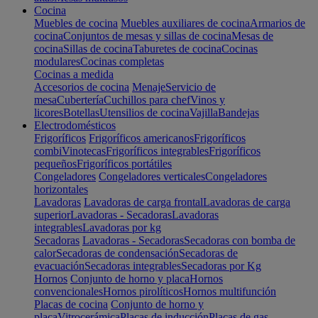
Cocina
Muebles de cocina
Muebles auxiliares de cocina
Armarios de
cocina
Conjuntos de mesas y sillas de cocina
Mesas de
cocina
Sillas de cocina
Taburetes de cocina
Cocinas
modulares
Cocinas completas
Cocinas a medida
Accesorios de cocina
Menaje
Servicio de
mesa
Cubertería
Cuchillos para chef
Vinos y
licores
Botellas
Utensilios de cocina
Vajilla
Bandejas
Electrodomésticos
Frigoríficos
Frigoríficos americanos
Frigoríficos
combi
Vinotecas
Frigoríficos integrables
Frigoríficos
pequeños
Frigoríficos portátiles
Congeladores
Congeladores verticales
Congeladores
horizontales
Lavadoras
Lavadoras de carga frontal
Lavadoras de carga
superior
Lavadoras - Secadoras
Lavadoras
integrables
Lavadoras por kg
Secadoras
Lavadoras - Secadoras
Secadoras con bomba de
calor
Secadoras de condensación
Secadoras de
evacuación
Secadoras integrables
Secadoras por Kg
Hornos
Conjunto de horno y placa
Hornos
convencionales
Hornos pirolíticos
Hornos multifunción
Placas de cocina
Conjunto de horno y
placa
Vitrocerámica
Placas de inducción
Placas de gas