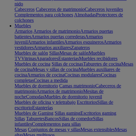
nido
Cabeceros
Cabeceros de matrimonio
Cabeceros juveniles
Complementos para colchones
Almohadas
Protectores de
colchones
Muebles
Armarios
Armarios de matrimonio
Armarios puertas
batientes
Armarios puertas correderas
Armarios
juvenil
Armarios infantiles
Armarios esquineros
Armarios
vestidores
Armarios auxiliares
Zapateros
Muebles de salón
Sillas
Mesas de salón
Muebles
TV
Vitrinas
Aparadores
Estanterias
Muebles recibidores
Muebles de cocina
Sillas de cocinas
Taburetes de cocina
Mesas
de cocina
Mesas y sillas de cocina
Muebles auxiliares de
cocina
Armarios de cocina
Cocinas modulares
Cocinas
completas
Cocinas a medida
Muebles de dormitorio
Camas matrimonio
Cabeceros de
matrimonio
Armarios de matrimonio
Mesitas de
noche
Comodas
Muebles de dormitorio juvenil
Muebles de oficina y teletrabajo
Escritorios
Sillas de
escritorio
Estanterías
Muebles de Gaming
Sillas gaming
Escritorios gaming
Sillas
Taburetes
Bancos
Sillas de comedor
Sillas
infantiles
Complementos para sillas
Mesas
Conjuntos de mesas y sillas
Mesas extensibles
Mesas
altas
Mesas multiusos