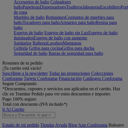
Accesorios de baño
Colgadores
baño
Papeleras
Dispensadores
Toalleros
Jaboneras
Escobillero
Port
de ropa
Muebles de baño
Botiquines
Conjuntos de muebles para
baño
Tocadores para baño
Armarios para baño
Repisa para
baño
Espejos de baño
Espejos de baño sin Luz
Espejos de baño
iluminados
Espejos de baño con aumento
Sanitarios
Bañeras
Lavabos
Mamparas
Grifería
Grifos para cocina
Grifos para ducha
Seguridad de baño
Barras de seguridad para baño
Resumen de tu pedido
¡Tu carrito está vacío!
Suscríbete a la newsletter
Todas las promociones
Colecciones
Conforama
Tarjeta Conforama
Financiación
Catálogos Conforama
Seguir Comprando
*Descuentos, cupones y servicios son aplicados en el carrito. Haz
clic en Tramitar Pedido para ver estos descuentos e importes
Pago 100% seguro
Total con descuento
(IVA incluido*)
Ir Al Carrito
Estado de mi pedido
Tiendas
Ayuda
Blog
App Conforama
Baleares