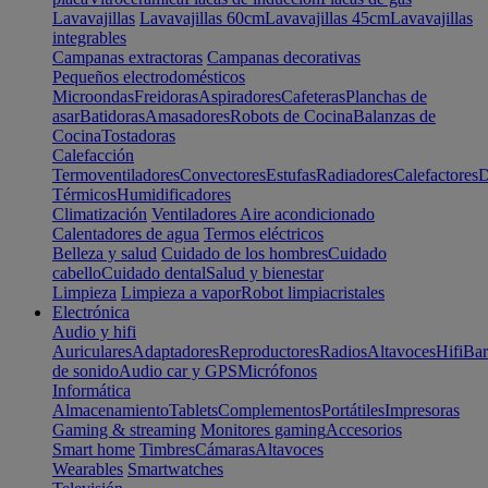
Lavavajillas
Lavavajillas 60cm
Lavavajillas 45cm
Lavavajillas
integrables
Campanas extractoras
Campanas decorativas
Pequeños electrodomésticos
Microondas
Freidoras
Aspiradores
Cafeteras
Planchas de
asar
Batidoras
Amasadores
Robots de Cocina
Balanzas de
Cocina
Tostadoras
Calefacción
Termoventiladores
Convectores
Estufas
Radiadores
Calefactores
D
Térmicos
Humidificadores
Climatización
Ventiladores
Aire acondicionado
Calentadores de agua
Termos eléctricos
Belleza y salud
Cuidado de los hombres
Cuidado
cabello
Cuidado dental
Salud y bienestar
Limpieza
Limpieza a vapor
Robot limpiacristales
Electrónica
Audio y hifi
Auriculares
Adaptadores
Reproductores
Radios
Altavoces
Hifi
Bar
de sonido
Audio car y GPS
Micrófonos
Informática
Almacenamiento
Tablets
Complementos
Portátiles
Impresoras
Gaming & streaming
Monitores gaming
Accesorios
Smart home
Timbres
Cámaras
Altavoces
Wearables
Smartwatches