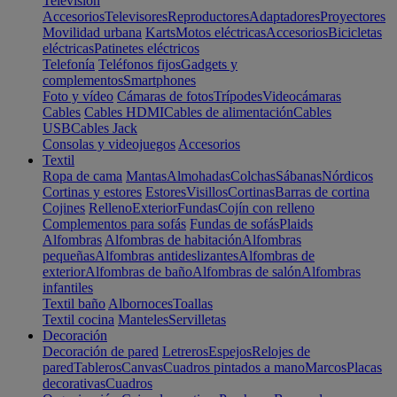
Televisión
Accesorios
Televisores
Reproductores
Adaptadores
Proyectores
Movilidad urbana
Karts
Motos eléctricas
Accesorios
Bicicletas
eléctricas
Patinetes eléctricos
Telefonía
Teléfonos fijos
Gadgets y
complementos
Smartphones
Foto y vídeo
Cámaras de fotos
Trípodes
Videocámaras
Cables
Cables HDMI
Cables de alimentación
Cables
USB
Cables Jack
Consolas y videojuegos
Accesorios
Textil
Ropa de cama
Mantas
Almohadas
Colchas
Sábanas
Nórdicos
Cortinas y estores
Estores
Visillos
Cortinas
Barras de cortina
Cojines
Relleno
Exterior
Fundas
Cojín con relleno
Complementos para sofás
Fundas de sofás
Plaids
Alfombras
Alfombras de habitación
Alfombras
pequeñas
Alfombras antideslizantes
Alfombras de
exterior
Alfombras de baño
Alfombras de salón
Alfombras
infantiles
Textil baño
Albornoces
Toallas
Textil cocina
Manteles
Servilletas
Decoración
Decoración de pared
Letreros
Espejos
Relojes de
pared
Tableros
Canvas
Cuadros pintados a mano
Marcos
Placas
decorativas
Cuadros