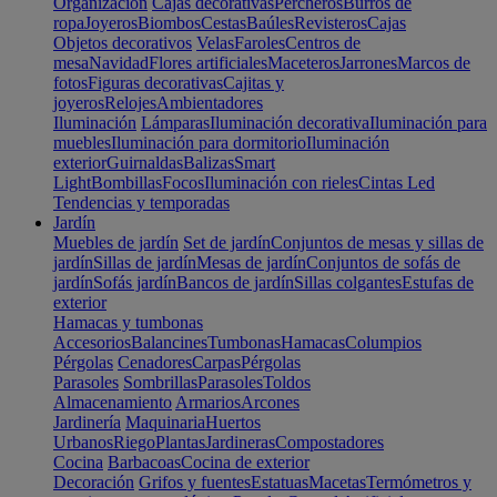
Organización
Cajas decorativas
Percheros
Burros de
ropa
Joyeros
Biombos
Cestas
Baúles
Revisteros
Cajas
Objetos decorativos
Velas
Faroles
Centros de
mesa
Navidad
Flores artificiales
Maceteros
Jarrones
Marcos de
fotos
Figuras decorativas
Cajitas y
joyeros
Relojes
Ambientadores
Iluminación
Lámparas
Iluminación decorativa
Iluminación para
muebles
Iluminación para dormitorio
Iluminación
exterior
Guirnaldas
Balizas
Smart
Light
Bombillas
Focos
Iluminación con rieles
Cintas Led
Tendencias y temporadas
Jardín
Muebles de jardín
Set de jardín
Conjuntos de mesas y sillas de
jardín
Sillas de jardín
Mesas de jardín
Conjuntos de sofás de
jardín
Sofás jardín
Bancos de jardín
Sillas colgantes
Estufas de
exterior
Hamacas y tumbonas
Accesorios
Balancines
Tumbonas
Hamacas
Columpios
Pérgolas
Cenadores
Carpas
Pérgolas
Parasoles
Sombrillas
Parasoles
Toldos
Almacenamiento
Armarios
Arcones
Jardinería
Maquinaria
Huertos
Urbanos
Riego
Plantas
Jardineras
Compostadores
Cocina
Barbacoas
Cocina de exterior
Decoración
Grifos y fuentes
Estatuas
Macetas
Termómetros y