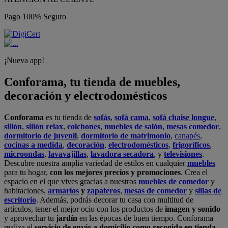
Pago 100% Seguro
¡Nueva app!
Conforama, tu tienda de muebles,
decoración y electrodomésticos
Conforama
es tu tienda de
sofás
,
sofá cama
,
sofá chaise longue
,
sillón
,
sillón relax
,
colchones
,
muebles de salón
,
mesas comedor
,
dormitorio de juvenil
,
dormitorio de matrimonio
,
canapés
,
cocinas a medida
,
decoración
,
electrodomésticos
,
frigoríficos
,
microondas
,
lavavajillas
,
lavadora secadora
, y
televisiones
.
Descubre nuestra amplia variedad de estilos en cualquier
muebles
para tu hogar,
con los mejores precios y promociones
. Crea el
espacio en el que vives gracias a nuestros
muebles de comedor
y
habitaciones,
armarios
y
zapateros
,
mesas de comedor
y
sillas de
escritorio
. Además, podrás decorar tu casa con multitud de
artículos, tener el mejor ocio con los productos de
imagen y sonido
y aprovechar tu
jardín
en las épocas de buen tiempo. Conforama
realiza el
servicio de envío a domicilio como recogida en tienda.