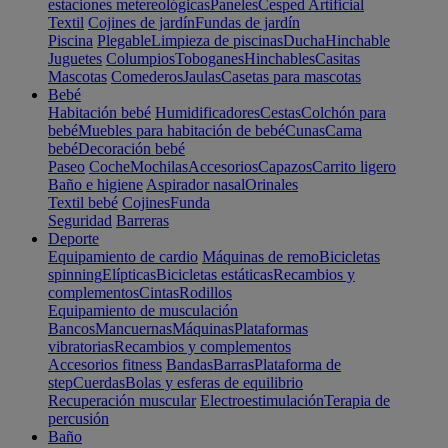
estaciones metereológicas
Paneles
Cesped Artificial
Textil
Cojines de jardín
Fundas de jardín
Piscina
Plegable
Limpieza de piscinas
Ducha
Hinchable
Juguetes
Columpios
Toboganes
Hinchables
Casitas
Mascotas
Comederos
Jaulas
Casetas para mascotas
Bebé
Habitación bebé
Humidificadores
Cestas
Colchón para
bebé
Muebles para habitación de bebé
Cunas
Cama
bebé
Decoración bebé
Paseo
Coche
Mochilas
Accesorios
Capazos
Carrito ligero
Baño e higiene
Aspirador nasal
Orinales
Textil bebé
Cojines
Funda
Seguridad
Barreras
Deporte
Equipamiento de cardio
Máquinas de remo
Bicicletas
spinning
Elípticas
Bicicletas estáticas
Recambios y
complementos
Cintas
Rodillos
Equipamiento de musculación
Bancos
Mancuernas
Máquinas
Plataformas
vibratorias
Recambios y complementos
Accesorios fitness
Bandas
Barras
Plataforma de
step
Cuerdas
Bolas y esferas de equilibrio
Recuperación muscular
Electroestimulación
Terapia de
percusión
Baño