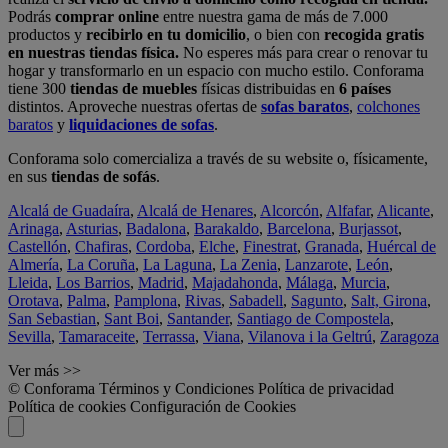
Podrás
comprar online
entre nuestra gama de más de 7.000
productos y
recibirlo en tu domicilio
, o bien con
recogida gratis
en nuestras tiendas física.
No esperes más para crear o renovar tu
hogar y transformarlo en un espacio con mucho estilo. Conforama
tiene 300
tiendas de muebles
físicas distribuidas en
6 países
distintos. Aproveche nuestras ofertas de
sofas baratos
,
colchones
baratos
y
liquidaciones de sofas
.
Conforama solo comercializa a través de su website o, físicamente,
en sus
tiendas de sofás
.
Alcalá de Guadaíra
,
Alcalá de Henares
,
Alcorcón
,
Alfafar
,
Alicante
,
Arinaga
,
Asturias
,
Badalona
,
Barakaldo
,
Barcelona
,
Burjassot
,
Castellón
,
Chafiras
,
Cordoba
,
Elche
,
Finestrat
,
Granada
,
Huércal de
Almería
,
La Coruña
,
La Laguna
,
La Zenia
,
Lanzarote
,
León
,
Lleida
,
Los Barrios
,
Madrid
,
Majadahonda
,
Málaga
,
Murcia
,
Orotava
,
Palma
,
Pamplona
,
Rivas
,
Sabadell
,
Sagunto
,
Salt, Girona
,
San Sebastian
,
Sant Boi
,
Santander
,
Santiago de Compostela
,
Sevilla
,
Tamaraceite
,
Terrassa
,
Viana
,
Vilanova i la Geltrú
,
Zaragoza
Ver más >>
© Conforama
Términos y Condiciones
Política de privacidad
Política de cookies
Configuración de Cookies