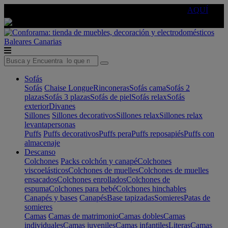
🔵Cambia tu electro con
-10% EXTRA
de descuento ☑️
AQUÍ
Baleares
Canarias
Sofás
Sofás
Chaise Longue
Rinconeras
Sofás cama
Sofás 2
plazas
Sofás 3 plazas
Sofás de piel
Sofás relax
Sofás
exterior
Divanes
Sillones
Sillones decorativos
Sillones relax
Sillones relax
levantapersonas
Puffs
Puffs decorativos
Puffs pera
Puffs reposapiés
Puffs con
almacenaje
Descanso
Colchones
Packs colchón y canapé
Colchones
viscoelásticos
Colchones de muelles
Colchones de muelles
ensacados
Colchones enrollados
Colchones de
espuma
Colchones para bebé
Colchones hinchables
Canapés y bases
Canapés
Base tapizadas
Somieres
Patas de
somieres
Camas
Camas de matrimonio
Camas dobles
Camas
individuales
Camas juveniles
Camas infantiles
Literas
Camas