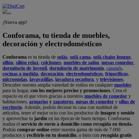
¡Nueva app!
Conforama, tu tienda de muebles,
decoración y electrodomésticos
Conforama
es tu tienda de
sofás
,
sofá cama
,
sofá chaise longue
,
sillón
,
sillón relax
,
colchones
,
muebles de salón
,
mesas comedor
,
dormitorio de juvenil
,
dormitorio de matrimonio
,
canapés
,
cocinas a medida
,
decoración
,
electrodomésticos
,
frigoríficos
,
microondas
,
lavavajillas
,
lavadora secadora
, y
televisiones
.
Descubre nuestra amplia variedad de estilos en cualquier
muebles
para tu hogar,
con los mejores precios y promociones
. Crea el
espacio en el que vives gracias a nuestros
muebles de comedor
y
habitaciones,
armarios
y
zapateros
,
mesas de comedor
y
sillas de
escritorio
. Además, podrás decorar tu casa con multitud de
artículos, tener el mejor ocio con los productos de
imagen y sonido
y aprovechar tu
jardín
en las épocas de buen tiempo. Conforama
realiza el
servicio de envío a domicilio como recogida en tienda.
Podrás
comprar online
entre nuestra gama de más de 7.000
productos y
recibirlo en tu domicilio
, o bien con
recogida gratis