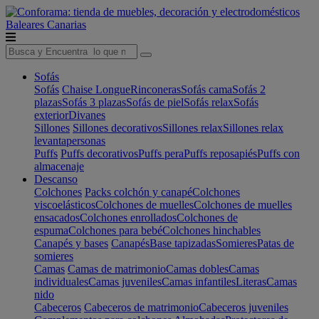
Baleares
Canarias
Sofás
Sofás
Chaise Longue
Rinconeras
Sofás cama
Sofás 2
plazas
Sofás 3 plazas
Sofás de piel
Sofás relax
Sofás
exterior
Divanes
Sillones
Sillones decorativos
Sillones relax
Sillones relax
levantapersonas
Puffs
Puffs decorativos
Puffs pera
Puffs reposapiés
Puffs con
almacenaje
Descanso
Colchones
Packs colchón y canapé
Colchones
viscoelásticos
Colchones de muelles
Colchones de muelles
ensacados
Colchones enrollados
Colchones de
espuma
Colchones para bebé
Colchones hinchables
Canapés y bases
Canapés
Base tapizadas
Somieres
Patas de
somieres
Camas
Camas de matrimonio
Camas dobles
Camas
individuales
Camas juveniles
Camas infantiles
Literas
Camas
nido
Cabeceros
Cabeceros de matrimonio
Cabeceros juveniles