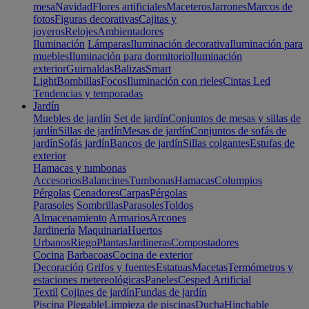
mesa
Navidad
Flores artificiales
Maceteros
Jarrones
Marcos de
fotos
Figuras decorativas
Cajitas y
joyeros
Relojes
Ambientadores
Iluminación
Lámparas
Iluminación decorativa
Iluminación para
muebles
Iluminación para dormitorio
Iluminación
exterior
Guirnaldas
Balizas
Smart
Light
Bombillas
Focos
Iluminación con rieles
Cintas Led
Tendencias y temporadas
Jardín
Muebles de jardín
Set de jardín
Conjuntos de mesas y sillas de
jardín
Sillas de jardín
Mesas de jardín
Conjuntos de sofás de
jardín
Sofás jardín
Bancos de jardín
Sillas colgantes
Estufas de
exterior
Hamacas y tumbonas
Accesorios
Balancines
Tumbonas
Hamacas
Columpios
Pérgolas
Cenadores
Carpas
Pérgolas
Parasoles
Sombrillas
Parasoles
Toldos
Almacenamiento
Armarios
Arcones
Jardinería
Maquinaria
Huertos
Urbanos
Riego
Plantas
Jardineras
Compostadores
Cocina
Barbacoas
Cocina de exterior
Decoración
Grifos y fuentes
Estatuas
Macetas
Termómetros y
estaciones metereológicas
Paneles
Cesped Artificial
Textil
Cojines de jardín
Fundas de jardín
Piscina
Plegable
Limpieza de piscinas
Ducha
Hinchable