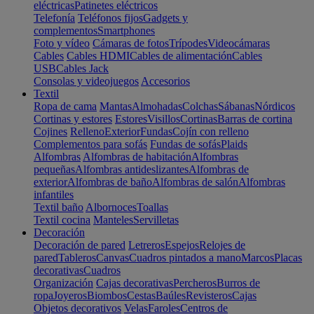
eléctricas
Patinetes eléctricos
Telefonía
Teléfonos fijos
Gadgets y
complementos
Smartphones
Foto y vídeo
Cámaras de fotos
Trípodes
Videocámaras
Cables
Cables HDMI
Cables de alimentación
Cables
USB
Cables Jack
Consolas y videojuegos
Accesorios
Textil
Ropa de cama
Mantas
Almohadas
Colchas
Sábanas
Nórdicos
Cortinas y estores
Estores
Visillos
Cortinas
Barras de cortina
Cojines
Relleno
Exterior
Fundas
Cojín con relleno
Complementos para sofás
Fundas de sofás
Plaids
Alfombras
Alfombras de habitación
Alfombras
pequeñas
Alfombras antideslizantes
Alfombras de
exterior
Alfombras de baño
Alfombras de salón
Alfombras
infantiles
Textil baño
Albornoces
Toallas
Textil cocina
Manteles
Servilletas
Decoración
Decoración de pared
Letreros
Espejos
Relojes de
pared
Tableros
Canvas
Cuadros pintados a mano
Marcos
Placas
decorativas
Cuadros
Organización
Cajas decorativas
Percheros
Burros de
ropa
Joyeros
Biombos
Cestas
Baúles
Revisteros
Cajas
Objetos decorativos
Velas
Faroles
Centros de