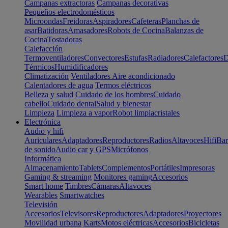
Campanas extractoras
Campanas decorativas
Pequeños electrodomésticos
Microondas
Freidoras
Aspiradores
Cafeteras
Planchas de
asar
Batidoras
Amasadores
Robots de Cocina
Balanzas de
Cocina
Tostadoras
Calefacción
Termoventiladores
Convectores
Estufas
Radiadores
Calefactores
D
Térmicos
Humidificadores
Climatización
Ventiladores
Aire acondicionado
Calentadores de agua
Termos eléctricos
Belleza y salud
Cuidado de los hombres
Cuidado
cabello
Cuidado dental
Salud y bienestar
Limpieza
Limpieza a vapor
Robot limpiacristales
Electrónica
Audio y hifi
Auriculares
Adaptadores
Reproductores
Radios
Altavoces
Hifi
Bar
de sonido
Audio car y GPS
Micrófonos
Informática
Almacenamiento
Tablets
Complementos
Portátiles
Impresoras
Gaming & streaming
Monitores gaming
Accesorios
Smart home
Timbres
Cámaras
Altavoces
Wearables
Smartwatches
Televisión
Accesorios
Televisores
Reproductores
Adaptadores
Proyectores
Movilidad urbana
Karts
Motos eléctricas
Accesorios
Bicicletas