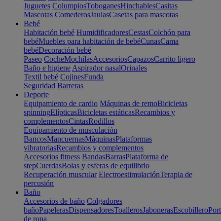
Juguetes
Columpios
Toboganes
Hinchables
Casitas
Mascotas
Comederos
Jaulas
Casetas para mascotas
Bebé
Habitación bebé
Humidificadores
Cestas
Colchón para
bebé
Muebles para habitación de bebé
Cunas
Cama
bebé
Decoración bebé
Paseo
Coche
Mochilas
Accesorios
Capazos
Carrito ligero
Baño e higiene
Aspirador nasal
Orinales
Textil bebé
Cojines
Funda
Seguridad
Barreras
Deporte
Equipamiento de cardio
Máquinas de remo
Bicicletas
spinning
Elípticas
Bicicletas estáticas
Recambios y
complementos
Cintas
Rodillos
Equipamiento de musculación
Bancos
Mancuernas
Máquinas
Plataformas
vibratorias
Recambios y complementos
Accesorios fitness
Bandas
Barras
Plataforma de
step
Cuerdas
Bolas y esferas de equilibrio
Recuperación muscular
Electroestimulación
Terapia de
percusión
Baño
Accesorios de baño
Colgadores
baño
Papeleras
Dispensadores
Toalleros
Jaboneras
Escobillero
Port
de ropa