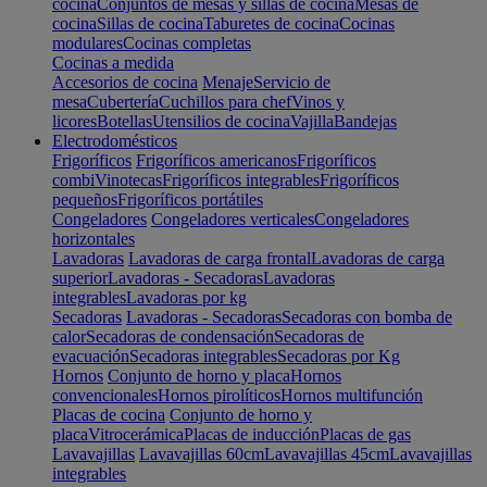
cocina
Conjuntos de mesas y sillas de cocina
Mesas de
cocina
Sillas de cocina
Taburetes de cocina
Cocinas
modulares
Cocinas completas
Cocinas a medida
Accesorios de cocina
Menaje
Servicio de
mesa
Cubertería
Cuchillos para chef
Vinos y
licores
Botellas
Utensilios de cocina
Vajilla
Bandejas
Electrodomésticos
Frigoríficos
Frigoríficos americanos
Frigoríficos
combi
Vinotecas
Frigoríficos integrables
Frigoríficos
pequeños
Frigoríficos portátiles
Congeladores
Congeladores verticales
Congeladores
horizontales
Lavadoras
Lavadoras de carga frontal
Lavadoras de carga
superior
Lavadoras - Secadoras
Lavadoras
integrables
Lavadoras por kg
Secadoras
Lavadoras - Secadoras
Secadoras con bomba de
calor
Secadoras de condensación
Secadoras de
evacuación
Secadoras integrables
Secadoras por Kg
Hornos
Conjunto de horno y placa
Hornos
convencionales
Hornos pirolíticos
Hornos multifunción
Placas de cocina
Conjunto de horno y
placa
Vitrocerámica
Placas de inducción
Placas de gas
Lavavajillas
Lavavajillas 60cm
Lavavajillas 45cm
Lavavajillas
integrables