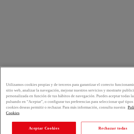
Utilizamos cookies propias y de terceros para garantizar el correcto funcionami
sitio web, analizar la navegación, mejorar nuestros servicios y mostrarte public
personalizada en función de tus hábitos de navegación. Puedes aceptar todas la
pulsando en “Aceptar”, o configurar tus preferencias para seleccionar qué tipos
cookies deseas permitir o rechazar. Para más información, consulta nuestra
Pol
Cookies
Aceptar Cookies
Rechazar todas