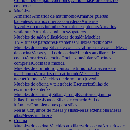
Complementos para colchones
Almohadas
Protectores de
colchones
Muebles
Armarios
Armarios de matrimonio
Armarios puertas
batientes
Armarios puertas correderas
Armarios
juvenil
Armarios infantiles
Armarios esquineros
Armarios
vestidores
Armarios auxiliares
Zapateros
Muebles de salón
Sillas
Mesas de salón
Muebles
TV
Vitrinas
Aparadores
Estanterias
Muebles recibidores
Muebles de cocina
Sillas de cocinas
Taburetes de cocina
Mesas
de cocina
Mesas y sillas de cocina
Muebles auxiliares de
cocina
Armarios de cocina
Cocinas modulares
Cocinas
completas
Cocinas a medida
Muebles de dormitorio
Camas matrimonio
Cabeceros de
matrimonio
Armarios de matrimonio
Mesitas de
noche
Comodas
Muebles de dormitorio juvenil
Muebles de oficina y teletrabajo
Escritorios
Sillas de
escritorio
Estanterías
Muebles de Gaming
Sillas gaming
Escritorios gaming
Sillas
Taburetes
Bancos
Sillas de comedor
Sillas
infantiles
Complementos para sillas
Mesas
Conjuntos de mesas y sillas
Mesas extensibles
Mesas
altas
Mesas multiusos
Cocina
Muebles de cocina
Muebles auxiliares de cocina
Armarios de