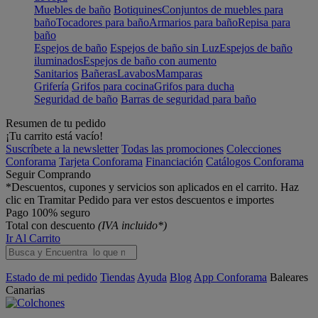
Muebles de baño
Botiquines
Conjuntos de muebles para
baño
Tocadores para baño
Armarios para baño
Repisa para
baño
Espejos de baño
Espejos de baño sin Luz
Espejos de baño
iluminados
Espejos de baño con aumento
Sanitarios
Bañeras
Lavabos
Mamparas
Grifería
Grifos para cocina
Grifos para ducha
Seguridad de baño
Barras de seguridad para baño
Resumen de tu pedido
¡Tu carrito está vacío!
Suscríbete a la newsletter
Todas las promociones
Colecciones
Conforama
Tarjeta Conforama
Financiación
Catálogos Conforama
Seguir Comprando
*Descuentos, cupones y servicios son aplicados en el carrito. Haz
clic en Tramitar Pedido para ver estos descuentos e importes
Pago 100% seguro
Total con descuento
(IVA incluido*)
Ir Al Carrito
Estado de mi pedido
Tiendas
Ayuda
Blog
App Conforama
Baleares
Canarias