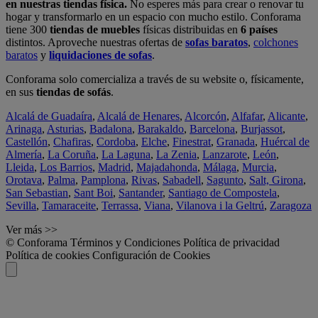
en nuestras tiendas física.
No esperes más para crear o renovar tu
hogar y transformarlo en un espacio con mucho estilo. Conforama
tiene 300
tiendas de muebles
físicas distribuidas en
6 países
distintos. Aproveche nuestras ofertas de
sofas baratos
,
colchones
baratos
y
liquidaciones de sofas
.
Conforama solo comercializa a través de su website o, físicamente,
en sus
tiendas de sofás
.
Alcalá de Guadaíra
,
Alcalá de Henares
,
Alcorcón
,
Alfafar
,
Alicante
,
Arinaga
,
Asturias
,
Badalona
,
Barakaldo
,
Barcelona
,
Burjassot
,
Castellón
,
Chafiras
,
Cordoba
,
Elche
,
Finestrat
,
Granada
,
Huércal de
Almería
,
La Coruña
,
La Laguna
,
La Zenia
,
Lanzarote
,
León
,
Lleida
,
Los Barrios
,
Madrid
,
Majadahonda
,
Málaga
,
Murcia
,
Orotava
,
Palma
,
Pamplona
,
Rivas
,
Sabadell
,
Sagunto
,
Salt, Girona
,
San Sebastian
,
Sant Boi
,
Santander
,
Santiago de Compostela
,
Sevilla
,
Tamaraceite
,
Terrassa
,
Viana
,
Vilanova i la Geltrú
,
Zaragoza
Ver más >>
© Conforama
Términos y Condiciones
Política de privacidad
Política de cookies
Configuración de Cookies