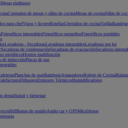
s
Mesas multiusos
cina
Conjuntos de mesas y sillas de cocina
Mesas de cocina
Sillas de coc
los para chef
Vinos y licores
Botellas
Utensilios de cocina
Vajilla
Bandeja
s
Frigoríficos integrables
Frigoríficos pequeños
Frigoríficos portátiles
es
ior
Lavadoras - Secadoras
Lavadoras integrables
Lavadoras por kg
r
Secadoras de condensación
Secadoras de evacuación
Secadoras integra
s pirolíticos
Hornos multifunción
s de inducción
Placas de gas
ntegrables
afeteras
Planchas de asar
Batidoras
Amasadores
Robots de Cocina
Balanz
alefactores
Difusores
Emisores Térmicos
Humidificadores
o dental
Salud y bienestar
voces
Hifi
Barras de sonido
Audio car y GPS
Micrófonos
presoras