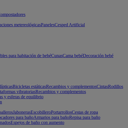
ompostadores
aciones metereológicas
Paneles
Cesped Artificial
les para habitación de bebé
Cunas
Cama bebé
Decoración bebé
lípticas
Bicicletas estáticas
Recambios y complementos
Cintas
Rodillos
taformas vibratorias
Recambios y complementos
s y esferas de equilibrio
ón
alleros
Jaboneras
Escobillero
Portarrollos
Cestas de ropa
cadores para baño
Armarios para baño
Repisa para baño
inados
Espejos de baño con aumento