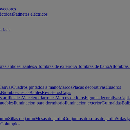
oyectores
éctricas
Patinetes eléctricos
s Jack
ras antideslizantes
Alfombras de exterior
Alfombras de baño
Alfombras 
Canvas
Cuadros pintados a mano
Marcos
Placas decorativas
Cuadros
s
Biombos
Cestas
Baúles
Revisteros
Cajas
s artificiales
Maceteros
Jarrones
Marcos de fotos
Figuras decorativas
Cajit
muebles
Iluminación para dormitorio
Iluminación exterior
Guirnaldas
Bali
ardín
Sillas de jardín
Mesas de jardín
Conjuntos de sofás de jardín
Sofás j
s
Columpios