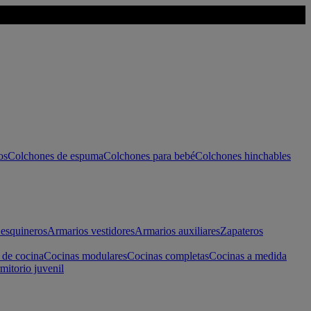
os
Colchones de espuma
Colchones para bebé
Colchones hinchables
esquineros
Armarios vestidores
Armarios auxiliares
Zapateros
 de cocina
Cocinas modulares
Cocinas completas
Cocinas a medida
mitorio juvenil