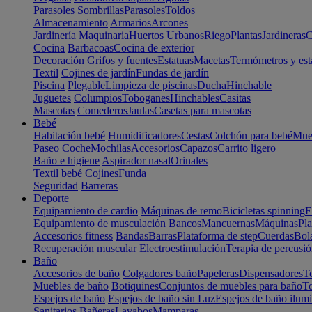
Parasoles
Sombrillas
Parasoles
Toldos
Almacenamiento
Armarios
Arcones
Jardinería
Maquinaria
Huertos Urbanos
Riego
Plantas
Jardineras
C
Cocina
Barbacoas
Cocina de exterior
Decoración
Grifos y fuentes
Estatuas
Macetas
Termómetros y est
Textil
Cojines de jardín
Fundas de jardín
Piscina
Plegable
Limpieza de piscinas
Ducha
Hinchable
Juguetes
Columpios
Toboganes
Hinchables
Casitas
Mascotas
Comederos
Jaulas
Casetas para mascotas
Bebé
Habitación bebé
Humidificadores
Cestas
Colchón para bebé
Mueb
Paseo
Coche
Mochilas
Accesorios
Capazos
Carrito ligero
Baño e higiene
Aspirador nasal
Orinales
Textil bebé
Cojines
Funda
Seguridad
Barreras
Deporte
Equipamiento de cardio
Máquinas de remo
Bicicletas spinning
E
Equipamiento de musculación
Bancos
Mancuernas
Máquinas
Pla
Accesorios fitness
Bandas
Barras
Plataforma de step
Cuerdas
Bola
Recuperación muscular
Electroestimulación
Terapia de percusi
Baño
Accesorios de baño
Colgadores baño
Papeleras
Dispensadores
To
Muebles de baño
Botiquines
Conjuntos de muebles para baño
To
Espejos de baño
Espejos de baño sin Luz
Espejos de baño ilum
Sanitarios
Bañeras
Lavabos
Mamparas