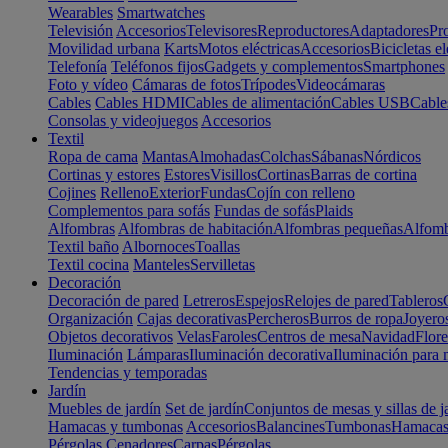
Wearables
Smartwatches
Televisión
Accesorios
Televisores
Reproductores
Adaptadores
Pr
Movilidad urbana
Karts
Motos eléctricas
Accesorios
Bicicletas el
Telefonía
Teléfonos fijos
Gadgets y complementos
Smartphones
Foto y vídeo
Cámaras de fotos
Trípodes
Videocámaras
Cables
Cables HDMI
Cables de alimentación
Cables USB
Cable
Consolas y videojuegos
Accesorios
Textil
Ropa de cama
Mantas
Almohadas
Colchas
Sábanas
Nórdicos
Cortinas y estores
Estores
Visillos
Cortinas
Barras de cortina
Cojines
Relleno
Exterior
Fundas
Cojín con relleno
Complementos para sofás
Fundas de sofás
Plaids
Alfombras
Alfombras de habitación
Alfombras pequeñas
Alfomb
Textil baño
Albornoces
Toallas
Textil cocina
Manteles
Servilletas
Decoración
Decoración de pared
Letreros
Espejos
Relojes de pared
Tableros
Organización
Cajas decorativas
Percheros
Burros de ropa
Joyero
Objetos decorativos
Velas
Faroles
Centros de mesa
Navidad
Flore
Iluminación
Lámparas
Iluminación decorativa
Iluminación para 
Tendencias y temporadas
Jardín
Muebles de jardín
Set de jardín
Conjuntos de mesas y sillas de j
Hamacas y tumbonas
Accesorios
Balancines
Tumbonas
Hamaca
Pérgolas
Cenadores
Carpas
Pérgolas