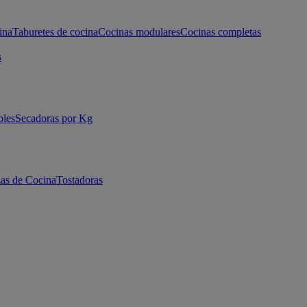
ina
Taburetes de cocina
Cocinas modulares
Cocinas completas
s
bles
Secadoras por Kg
as de Cocina
Tostadoras