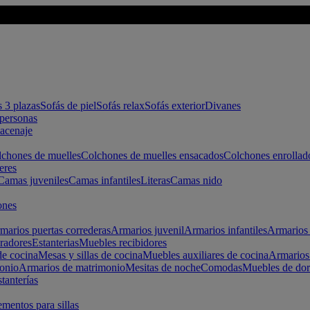
s 3 plazas
Sofás de piel
Sofás relax
Sofás exterior
Divanes
apersonas
macenaje
chones de muelles
Colchones de muelles ensacados
Colchones enrollad
eres
Camas juveniles
Camas infantiles
Literas
Camas nido
ones
marios puertas correderas
Armarios juvenil
Armarios infantiles
Armarios 
radores
Estanterias
Muebles recibidores
e cocina
Mesas y sillas de cocina
Muebles auxiliares de cocina
Armarios
onio
Armarios de matrimonio
Mesitas de noche
Comodas
Muebles de dor
tanterías
entos para sillas