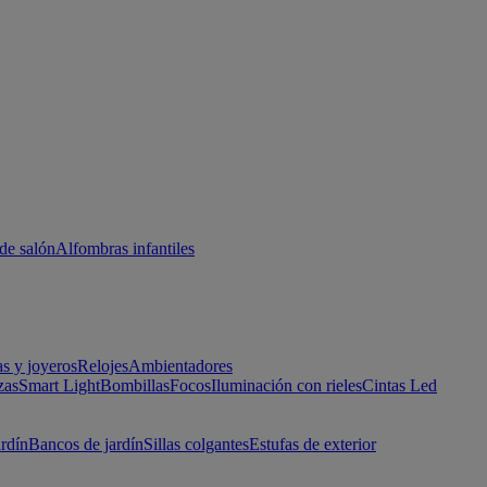
de salón
Alfombras infantiles
as y joyeros
Relojes
Ambientadores
zas
Smart Light
Bombillas
Focos
Iluminación con rieles
Cintas Led
ardín
Bancos de jardín
Sillas colgantes
Estufas de exterior