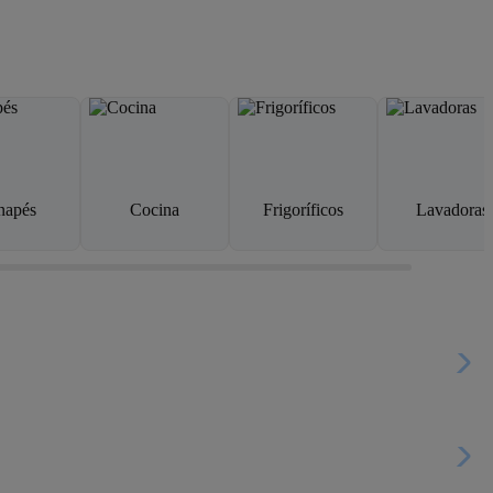
napés
Cocina
Frigoríficos
Lavadoras