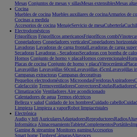
Mesas
Conjuntos de mesas y sillas
Mesas extensibles
Mesas alta
Cocina
Muebles de cocina
Muebles auxiliares de cocina
Armarios de co
Cocinas a medida
Accesorios de cocina
Menaje
Servicio de mesa
Cubertería
Cuchil
Electrodomésticos
Frigoríficos
Frigoríficos americanos
Frigoríficos combi
Vinoteca
Congeladores
Congeladores verticales
Congeladores horizontal
Lavadoras
Lavadoras de carga frontal
Lavadoras de carga super
Secadoras
Lavadoras - Secadoras
Secadoras con bomba de calo
Hornos
Conjunto de horno y placa
Hornos convencionales
Horno
Placas de cocina
Conjunto de horno y placa
Vitrocerámica
Placa
Lavavajillas
Lavavajillas 60cm
Lavavajillas 45cm
Lavavajillas i
Campanas extractoras
Campanas decorativas
Pequeños electrodomésticos
Microondas
Freidoras
Aspiradores
C
Calefacción
Termoventiladores
Convectores
Estufas
Radiadores
C
Climatización
Ventiladores
Aire acondicionado
Calentadores de agua
Termos eléctricos
Belleza y salud
Cuidado de los hombres
Cuidado cabello
Cuidad
Limpieza
Limpieza a vapor
Robot limpiacristales
Electrónica
Audio y hifi
Auriculares
Adaptadores
Reproductores
Radios
Alta
Informática
Almacenamiento
Tablets
Complementos
Portátiles
Im
Gaming & streaming
Monitores gaming
Accesorios
Smart home
Timbres
Cámaras
Altavoces