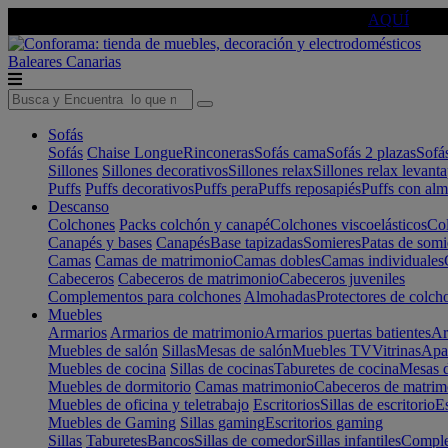
🔵Cambia tu electro con
-10% EXTRA
de descuento ☑️
AQUÍ
Baleares
Canarias
Sofás
Sofás
Chaise Longue
Rinconeras
Sofás cama
Sofás 2 plazas
Sofá
Sillones
Sillones decorativos
Sillones relax
Sillones relax levant
Puffs
Puffs decorativos
Puffs pera
Puffs reposapiés
Puffs con al
Descanso
Colchones
Packs colchón y canapé
Colchones viscoelásticos
Col
Canapés y bases
Canapés
Base tapizadas
Somieres
Patas de somi
Camas
Camas de matrimonio
Camas dobles
Camas individuales
Cabeceros
Cabeceros de matrimonio
Cabeceros juveniles
Complementos para colchones
Almohadas
Protectores de colch
Muebles
Armarios
Armarios de matrimonio
Armarios puertas batientes
Ar
Muebles de salón
Sillas
Mesas de salón
Muebles TV
Vitrinas
Apa
Muebles de cocina
Sillas de cocinas
Taburetes de cocina
Mesas d
Muebles de dormitorio
Camas matrimonio
Cabeceros de matrim
Muebles de oficina y teletrabajo
Escritorios
Sillas de escritorio
Es
Muebles de Gaming
Sillas gaming
Escritorios gaming
Sillas
Taburetes
Bancos
Sillas de comedor
Sillas infantiles
Complem