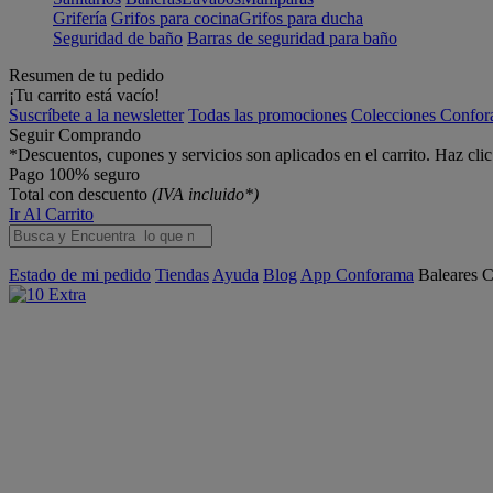
Grifería
Grifos para cocina
Grifos para ducha
Seguridad de baño
Barras de seguridad para baño
Resumen de tu pedido
¡Tu carrito está vacío!
Suscríbete a la newsletter
Todas las promociones
Colecciones Confo
Seguir Comprando
*Descuentos, cupones y servicios son aplicados en el carrito. Haz cli
Pago 100% seguro
Total con descuento
(IVA incluido*)
Ir Al Carrito
Estado de mi pedido
Tiendas
Ayuda
Blog
App Conforama
Baleares
C