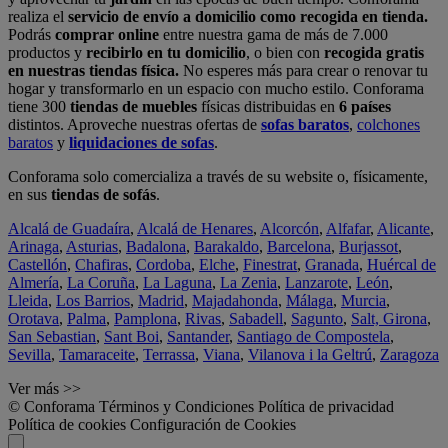
realiza el
servicio de envío a domicilio como recogida en tienda.
Podrás
comprar online
entre nuestra gama de más de 7.000
productos y
recibirlo en tu domicilio
, o bien con
recogida gratis
en nuestras tiendas física.
No esperes más para crear o renovar tu
hogar y transformarlo en un espacio con mucho estilo. Conforama
tiene 300
tiendas de muebles
físicas distribuidas en
6 países
distintos. Aproveche nuestras ofertas de
sofas baratos
,
colchones
baratos
y
liquidaciones de sofas
.
Conforama solo comercializa a través de su website o, físicamente,
en sus
tiendas de sofás
.
Alcalá de Guadaíra
,
Alcalá de Henares
,
Alcorcón
,
Alfafar
,
Alicante
,
Arinaga
,
Asturias
,
Badalona
,
Barakaldo
,
Barcelona
,
Burjassot
,
Castellón
,
Chafiras
,
Cordoba
,
Elche
,
Finestrat
,
Granada
,
Huércal de
Almería
,
La Coruña
,
La Laguna
,
La Zenia
,
Lanzarote
,
León
,
Lleida
,
Los Barrios
,
Madrid
,
Majadahonda
,
Málaga
,
Murcia
,
Orotava
,
Palma
,
Pamplona
,
Rivas
,
Sabadell
,
Sagunto
,
Salt, Girona
,
San Sebastian
,
Sant Boi
,
Santander
,
Santiago de Compostela
,
Sevilla
,
Tamaraceite
,
Terrassa
,
Viana
,
Vilanova i la Geltrú
,
Zaragoza
Ver más >>
© Conforama
Términos y Condiciones
Política de privacidad
Política de cookies
Configuración de Cookies