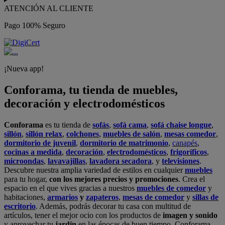
ATENCIÓN AL CLIENTE
Pago 100% Seguro
¡Nueva app!
Conforama, tu tienda de muebles,
decoración y electrodomésticos
Conforama
es tu tienda de
sofás
,
sofá cama
,
sofá chaise longue
,
sillón
,
sillón relax
,
colchones
,
muebles de salón
,
mesas comedor
,
dormitorio de juvenil
,
dormitorio de matrimonio
,
canapés
,
cocinas a medida
,
decoración
,
electrodomésticos
,
frigoríficos
,
microondas
,
lavavajillas
,
lavadora secadora
, y
televisiones
.
Descubre nuestra amplia variedad de estilos en cualquier
muebles
para tu hogar,
con los mejores precios y promociones
. Crea el
espacio en el que vives gracias a nuestros
muebles de comedor
y
habitaciones,
armarios
y
zapateros
,
mesas de comedor
y
sillas de
escritorio
. Además, podrás decorar tu casa con multitud de
artículos, tener el mejor ocio con los productos de
imagen y sonido
y aprovechar tu
jardín
en las épocas de buen tiempo. Conforama