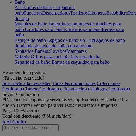
Baño
Accesorios de baño
Colgadores
baño
Papeleras
Dispensadores
Toalleros
Jaboneras
Escobillero
Port
de ropa
Muebles de baño
Botiquines
Conjuntos de muebles para
baño
Tocadores para baño
Armarios para baño
Repisa para
baño
Espejos de baño
Espejos de baño sin Luz
Espejos de baño
iluminados
Espejos de baño con aumento
Sanitarios
Bañeras
Lavabos
Mamparas
Grifería
Grifos para cocina
Grifos para ducha
Seguridad de baño
Barras de seguridad para baño
Resumen de tu pedido
¡Tu carrito está vacío!
Suscríbete a la newsletter
Todas las promociones
Colecciones
Conforama
Tarjeta Conforama
Financiación
Catálogos Conforama
Seguir Comprando
*Descuentos, cupones y servicios son aplicados en el carrito. Haz
clic en Tramitar Pedido para ver estos descuentos e importes
Pago 100% seguro
Total con descuento
(IVA incluido*)
Ir Al Carrito