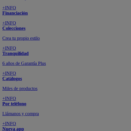
+INFO
Financiación
+INFO
Colecciones
Crea tu propio estilo
+INFO
Tranquilidad
6 años de Garantía Plus
+INFO
Catálogos
Miles de productos
+INFO
Por teléfono
Llámanos y compra
+INFO
Nueva app