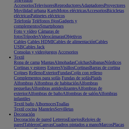
Televisión
Accesorios
Televisores
Reproductores
Adaptadores
Proyectores
Movilidad urbana
Karts
Motos eléctricas
Accesorios
Bicicletas
eléctricas
Patinetes eléctricos
Telefonía
Teléfonos fijos
Gadgets y
complementos
Smartphones
Foto y vídeo
Cámaras de
fotos
Trípodes
Videocámaras
Objetivos
Cables
Cables HDMI
Cables de alimentación
Cables
USB
Cables Jack
Consolas y videojuegos
Accesorios
Textil
Ropa de cama
Mantas
Almohadas
Colchas
Sábanas
Nórdicos
Cortinas y estores
Estores
Visillos
Cortinas
Barras de cortina
Cojines
Relleno
Exterior
Fundas
Cojín con relleno
Complementos para sofás
Fundas de sofás
Plaids
Alfombras
Alfombras de habitación
Alfombras
pequeñas
Alfombras antideslizantes
Alfombras de
exterior
Alfombras de baño
Alfombras de salón
Alfombras
infantiles
Textil baño
Albornoces
Toallas
Textil cocina
Manteles
Servilletas
Decoración
Decoración de pared
Letreros
Espejos
Relojes de
pared
Tableros
Canvas
Cuadros pintados a mano
Marcos
Placas