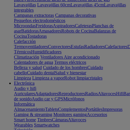
Lavavajillas
Lavavajillas 60cm
Lavavajillas 45cm
Lavavajillas
integrables
Campanas extractoras
Campanas decorativas
Pequeños electrodomésticos
Microondas
Freidoras
Aspiradores
Cafeteras
Planchas de
asar
Batidoras
Amasadores
Robots de Cocina
Balanzas de
Cocina
Tostadoras
Calefacción
Termoventiladores
Convectores
Estufas
Radiadores
Calefactores
D
Térmicos
Humidificadores
Climatización
Ventiladores
Aire acondicionado
Calentadores de agua
Termos eléctricos
Belleza y salud
Cuidado de los hombres
Cuidado
cabello
Cuidado dental
Salud y bienestar
Limpieza
Limpieza a vapor
Robot limpiacristales
Electrónica
Audio y hifi
Auriculares
Adaptadores
Reproductores
Radios
Altavoces
Hifi
Bar
de sonido
Audio car y GPS
Micrófonos
Informática
Almacenamiento
Tablets
Complementos
Portátiles
Impresoras
Gaming & streaming
Monitores gaming
Accesorios
Smart home
Timbres
Cámaras
Altavoces
Wearables
Smartwatches