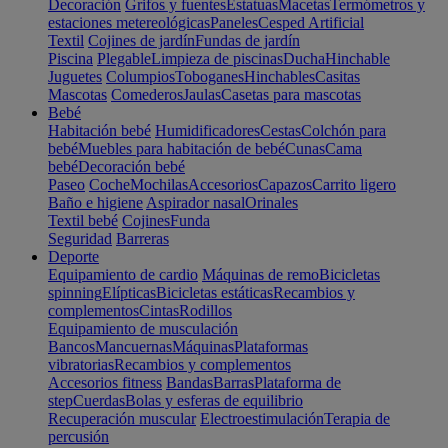
Decoración
Grifos y fuentes
Estatuas
Macetas
Termómetros y
estaciones metereológicas
Paneles
Cesped Artificial
Textil
Cojines de jardín
Fundas de jardín
Piscina
Plegable
Limpieza de piscinas
Ducha
Hinchable
Juguetes
Columpios
Toboganes
Hinchables
Casitas
Mascotas
Comederos
Jaulas
Casetas para mascotas
Bebé
Habitación bebé
Humidificadores
Cestas
Colchón para
bebé
Muebles para habitación de bebé
Cunas
Cama
bebé
Decoración bebé
Paseo
Coche
Mochilas
Accesorios
Capazos
Carrito ligero
Baño e higiene
Aspirador nasal
Orinales
Textil bebé
Cojines
Funda
Seguridad
Barreras
Deporte
Equipamiento de cardio
Máquinas de remo
Bicicletas
spinning
Elípticas
Bicicletas estáticas
Recambios y
complementos
Cintas
Rodillos
Equipamiento de musculación
Bancos
Mancuernas
Máquinas
Plataformas
vibratorias
Recambios y complementos
Accesorios fitness
Bandas
Barras
Plataforma de
step
Cuerdas
Bolas y esferas de equilibrio
Recuperación muscular
Electroestimulación
Terapia de
percusión