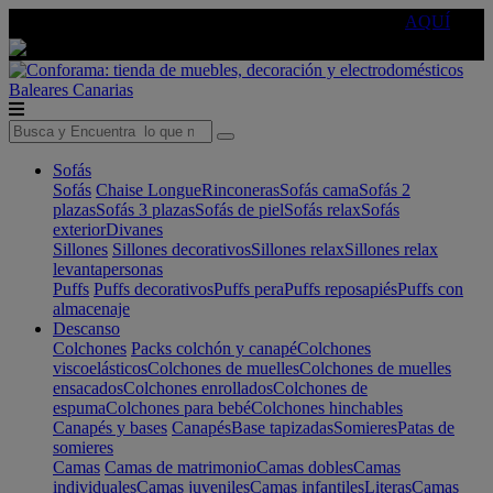
🔵Cambia tu electro con
-10% EXTRA
de descuento ☑️
AQUÍ
Baleares
Canarias
Sofás
Sofás
Chaise Longue
Rinconeras
Sofás cama
Sofás 2
plazas
Sofás 3 plazas
Sofás de piel
Sofás relax
Sofás
exterior
Divanes
Sillones
Sillones decorativos
Sillones relax
Sillones relax
levantapersonas
Puffs
Puffs decorativos
Puffs pera
Puffs reposapiés
Puffs con
almacenaje
Descanso
Colchones
Packs colchón y canapé
Colchones
viscoelásticos
Colchones de muelles
Colchones de muelles
ensacados
Colchones enrollados
Colchones de
espuma
Colchones para bebé
Colchones hinchables
Canapés y bases
Canapés
Base tapizadas
Somieres
Patas de
somieres
Camas
Camas de matrimonio
Camas dobles
Camas
individuales
Camas juveniles
Camas infantiles
Literas
Camas