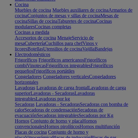
Cocina
Muebles de cocina
Muebles auxiliares de cocina
Armarios de
cocina
Conjuntos de mesas y sillas de cocina
Mesas de
cocina
Sillas de cocina
Taburetes de cocina
Cocinas
modulares
Cocinas completas
Cocinas a medida
Accesorios de cocina
Menaje
Servicio de
mesa
Cubertería
Cuchillos para chef
Vinos y
licores
Botellas
Utensilios de cocina
Vajilla
Bandejas
Electrodomésticos
Frigoríficos
Frigoríficos americanos
Frigoríficos
combi
Vinotecas
Frigoríficos integrables
Frigoríficos
pequeños
Frigoríficos portátiles
Congeladores
Congeladores verticales
Congeladores
horizontales
Lavadoras
Lavadoras de carga frontal
Lavadoras de carga
superior
Lavadoras - Secadoras
Lavadoras
integrables
Lavadoras por kg
Secadoras
Lavadoras - Secadoras
Secadoras con bomba de
calor
Secadoras de condensación
Secadoras de
evacuación
Secadoras integrables
Secadoras por Kg
Hornos
Conjunto de horno y placa
Hornos
convencionales
Hornos pirolíticos
Hornos multifunción
Placas de cocina
Conjunto de horno y
placa
Vitrocerámica
Placas de inducción
Placas de gas