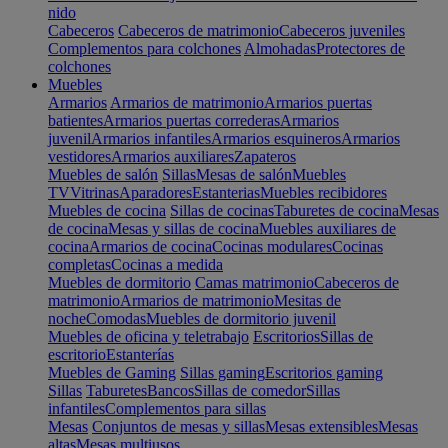
nido
Cabeceros
Cabeceros de matrimonio
Cabeceros juveniles
Complementos para colchones
Almohadas
Protectores de
colchones
Muebles
Armarios
Armarios de matrimonio
Armarios puertas
batientes
Armarios puertas correderas
Armarios
juvenil
Armarios infantiles
Armarios esquineros
Armarios
vestidores
Armarios auxiliares
Zapateros
Muebles de salón
Sillas
Mesas de salón
Muebles
TV
Vitrinas
Aparadores
Estanterias
Muebles recibidores
Muebles de cocina
Sillas de cocinas
Taburetes de cocina
Mesas
de cocina
Mesas y sillas de cocina
Muebles auxiliares de
cocina
Armarios de cocina
Cocinas modulares
Cocinas
completas
Cocinas a medida
Muebles de dormitorio
Camas matrimonio
Cabeceros de
matrimonio
Armarios de matrimonio
Mesitas de
noche
Comodas
Muebles de dormitorio juvenil
Muebles de oficina y teletrabajo
Escritorios
Sillas de
escritorio
Estanterías
Muebles de Gaming
Sillas gaming
Escritorios gaming
Sillas
Taburetes
Bancos
Sillas de comedor
Sillas
infantiles
Complementos para sillas
Mesas
Conjuntos de mesas y sillas
Mesas extensibles
Mesas
altas
Mesas multiusos