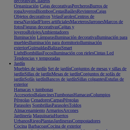
decorativas
Cuadros
Organización
Cajas decorativas
Percheros
Burros de
ropa
Joyeros
Biombos
Cestas
Baúles
Revisteros
Cajas
Objetos decorativos
Velas
Faroles
Centros de
mesa
Navidad
Flores artificiales
Maceteros
Jarrones
Marcos de
fotos
Figuras decorativas
Cajitas y
joyeros
Relojes
Ambientadores
Iluminación
Lámparas
Iluminación decorativa
Iluminación para
muebles
Iluminación para dormitorio
Iluminación
exterior
Guirnaldas
Balizas
Smart
Light
Bombillas
Focos
Iluminación con rieles
Cintas Led
Tendencias y temporadas
Jardín
Muebles de jardín
Set de jardín
Conjuntos de mesas y sillas de
jardín
Sillas de jardín
Mesas de jardín
Conjuntos de sofás de
jardín
Sofás jardín
Bancos de jardín
Sillas colgantes
Estufas de
exterior
Hamacas y tumbonas
Accesorios
Balancines
Tumbonas
Hamacas
Columpios
Pérgolas
Cenadores
Carpas
Pérgolas
Parasoles
Sombrillas
Parasoles
Toldos
Almacenamiento
Armarios
Arcones
Jardinería
Maquinaria
Huertos
Urbanos
Riego
Plantas
Jardineras
Compostadores
Cocina
Barbacoas
Cocina de exterior