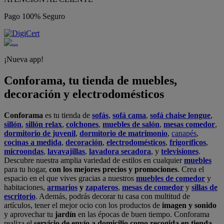
Pago 100% Seguro
¡Nueva app!
Conforama, tu tienda de muebles,
decoración y electrodomésticos
Conforama
es tu tienda de
sofás
,
sofá cama
,
sofá chaise longue
,
sillón
,
sillón relax
,
colchones
,
muebles de salón
,
mesas comedor
,
dormitorio de juvenil
,
dormitorio de matrimonio
,
canapés
,
cocinas a medida
,
decoración
,
electrodomésticos
,
frigoríficos
,
microondas
,
lavavajillas
,
lavadora secadora
, y
televisiones
.
Descubre nuestra amplia variedad de estilos en cualquier
muebles
para tu hogar,
con los mejores precios y promociones
. Crea el
espacio en el que vives gracias a nuestros
muebles de comedor
y
habitaciones,
armarios
y
zapateros
,
mesas de comedor
y
sillas de
escritorio
. Además, podrás decorar tu casa con multitud de
artículos, tener el mejor ocio con los productos de
imagen y sonido
y aprovechar tu
jardín
en las épocas de buen tiempo. Conforama
realiza el
servicio de envío a domicilio como recogida en tienda.