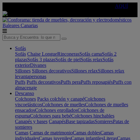
🔵Cambia tu electro con
-10% EXTRA
de descuento ☑️
AQUÍ
Baleares
Canarias
Sofás
Sofás
Chaise Longue
Rinconeras
Sofás cama
Sofás 2
plazas
Sofás 3 plazas
Sofás de piel
Sofás relax
Sofás
exterior
Divanes
Sillones
Sillones decorativos
Sillones relax
Sillones relax
levantapersonas
Puffs
Puffs decorativos
Puffs pera
Puffs reposapiés
Puffs con
almacenaje
Descanso
Colchones
Packs colchón y canapé
Colchones
viscoelásticos
Colchones de muelles
Colchones de muelles
ensacados
Colchones enrollados
Colchones de
espuma
Colchones para bebé
Colchones hinchables
Canapés y bases
Canapés
Base tapizadas
Somieres
Patas de
somieres
Camas
Camas de matrimonio
Camas dobles
Camas
individuales
Camas juveniles
Camas infantiles
Literas
Camas