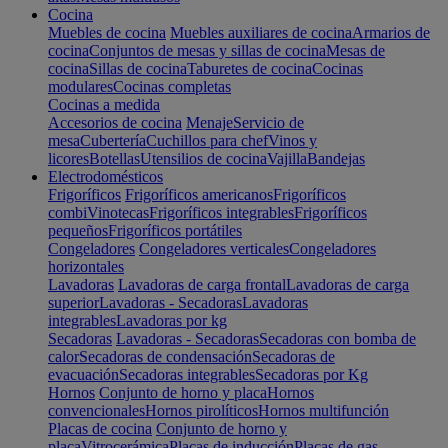
Cocina
Muebles de cocina
Muebles auxiliares de cocina
Armarios de
cocina
Conjuntos de mesas y sillas de cocina
Mesas de
cocina
Sillas de cocina
Taburetes de cocina
Cocinas
modulares
Cocinas completas
Cocinas a medida
Accesorios de cocina
Menaje
Servicio de
mesa
Cubertería
Cuchillos para chef
Vinos y
licores
Botellas
Utensilios de cocina
Vajilla
Bandejas
Electrodomésticos
Frigoríficos
Frigoríficos americanos
Frigoríficos
combi
Vinotecas
Frigoríficos integrables
Frigoríficos
pequeños
Frigoríficos portátiles
Congeladores
Congeladores verticales
Congeladores
horizontales
Lavadoras
Lavadoras de carga frontal
Lavadoras de carga
superior
Lavadoras - Secadoras
Lavadoras
integrables
Lavadoras por kg
Secadoras
Lavadoras - Secadoras
Secadoras con bomba de
calor
Secadoras de condensación
Secadoras de
evacuación
Secadoras integrables
Secadoras por Kg
Hornos
Conjunto de horno y placa
Hornos
convencionales
Hornos pirolíticos
Hornos multifunción
Placas de cocina
Conjunto de horno y
placa
Vitrocerámica
Placas de inducción
Placas de gas