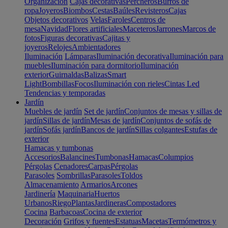
Organización
Cajas decorativas
Percheros
Burros de
ropa
Joyeros
Biombos
Cestas
Baúles
Revisteros
Cajas
Objetos decorativos
Velas
Faroles
Centros de
mesa
Navidad
Flores artificiales
Maceteros
Jarrones
Marcos de
fotos
Figuras decorativas
Cajitas y
joyeros
Relojes
Ambientadores
Iluminación
Lámparas
Iluminación decorativa
Iluminación para
muebles
Iluminación para dormitorio
Iluminación
exterior
Guirnaldas
Balizas
Smart
Light
Bombillas
Focos
Iluminación con rieles
Cintas Led
Tendencias y temporadas
Jardín
Muebles de jardín
Set de jardín
Conjuntos de mesas y sillas de
jardín
Sillas de jardín
Mesas de jardín
Conjuntos de sofás de
jardín
Sofás jardín
Bancos de jardín
Sillas colgantes
Estufas de
exterior
Hamacas y tumbonas
Accesorios
Balancines
Tumbonas
Hamacas
Columpios
Pérgolas
Cenadores
Carpas
Pérgolas
Parasoles
Sombrillas
Parasoles
Toldos
Almacenamiento
Armarios
Arcones
Jardinería
Maquinaria
Huertos
Urbanos
Riego
Plantas
Jardineras
Compostadores
Cocina
Barbacoas
Cocina de exterior
Decoración
Grifos y fuentes
Estatuas
Macetas
Termómetros y