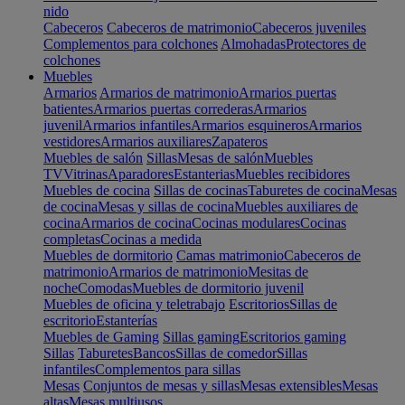
nido
Cabeceros
Cabeceros de matrimonio
Cabeceros juveniles
Complementos para colchones
Almohadas
Protectores de
colchones
Muebles
Armarios
Armarios de matrimonio
Armarios puertas
batientes
Armarios puertas correderas
Armarios
juvenil
Armarios infantiles
Armarios esquineros
Armarios
vestidores
Armarios auxiliares
Zapateros
Muebles de salón
Sillas
Mesas de salón
Muebles
TV
Vitrinas
Aparadores
Estanterias
Muebles recibidores
Muebles de cocina
Sillas de cocinas
Taburetes de cocina
Mesas
de cocina
Mesas y sillas de cocina
Muebles auxiliares de
cocina
Armarios de cocina
Cocinas modulares
Cocinas
completas
Cocinas a medida
Muebles de dormitorio
Camas matrimonio
Cabeceros de
matrimonio
Armarios de matrimonio
Mesitas de
noche
Comodas
Muebles de dormitorio juvenil
Muebles de oficina y teletrabajo
Escritorios
Sillas de
escritorio
Estanterías
Muebles de Gaming
Sillas gaming
Escritorios gaming
Sillas
Taburetes
Bancos
Sillas de comedor
Sillas
infantiles
Complementos para sillas
Mesas
Conjuntos de mesas y sillas
Mesas extensibles
Mesas
altas
Mesas multiusos