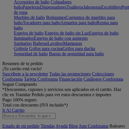
Accesorios de baño
Colgadores
baño
Papeleras
Dispensadores
Toalleros
Jaboneras
Escobillero
Port
de ropa
Muebles de baño
Botiquines
Conjuntos de muebles para
baño
Tocadores para baño
Armarios para baño
Repisa para
baño
Espejos de baño
Espejos de baño sin Luz
Espejos de baño
iluminados
Espejos de baño con aumento
Sanitarios
Bañeras
Lavabos
Mamparas
Grifería
Grifos para cocina
Grifos para ducha
Seguridad de baño
Barras de seguridad para baño
Resumen de tu pedido
¡Tu carrito está vacío!
Suscríbete a la newsletter
Todas las promociones
Colecciones
Conforama
Tarjeta Conforama
Financiación
Catálogos Conforama
Seguir Comprando
*Descuentos, cupones y servicios son aplicados en el carrito. Haz
clic en Tramitar Pedido para ver estos descuentos e importes
Pago 100% seguro
Total con descuento
(IVA incluido*)
Ir Al Carrito
Estado de mi pedido
Tiendas
Ayuda
Blog
App Conforama
Baleares