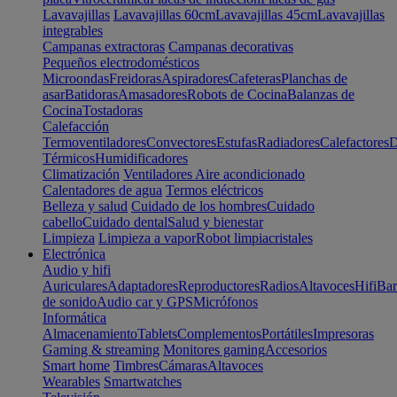
Lavavajillas
Lavavajillas 60cm
Lavavajillas 45cm
Lavavajillas
integrables
Campanas extractoras
Campanas decorativas
Pequeños electrodomésticos
Microondas
Freidoras
Aspiradores
Cafeteras
Planchas de
asar
Batidoras
Amasadores
Robots de Cocina
Balanzas de
Cocina
Tostadoras
Calefacción
Termoventiladores
Convectores
Estufas
Radiadores
Calefactores
D
Térmicos
Humidificadores
Climatización
Ventiladores
Aire acondicionado
Calentadores de agua
Termos eléctricos
Belleza y salud
Cuidado de los hombres
Cuidado
cabello
Cuidado dental
Salud y bienestar
Limpieza
Limpieza a vapor
Robot limpiacristales
Electrónica
Audio y hifi
Auriculares
Adaptadores
Reproductores
Radios
Altavoces
Hifi
Bar
de sonido
Audio car y GPS
Micrófonos
Informática
Almacenamiento
Tablets
Complementos
Portátiles
Impresoras
Gaming & streaming
Monitores gaming
Accesorios
Smart home
Timbres
Cámaras
Altavoces
Wearables
Smartwatches