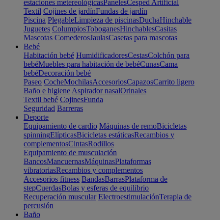
estaciones metereológicas
Paneles
Cesped Artificial
Textil
Cojines de jardín
Fundas de jardín
Piscina
Plegable
Limpieza de piscinas
Ducha
Hinchable
Juguetes
Columpios
Toboganes
Hinchables
Casitas
Mascotas
Comederos
Jaulas
Casetas para mascotas
Bebé
Habitación bebé
Humidificadores
Cestas
Colchón para
bebé
Muebles para habitación de bebé
Cunas
Cama
bebé
Decoración bebé
Paseo
Coche
Mochilas
Accesorios
Capazos
Carrito ligero
Baño e higiene
Aspirador nasal
Orinales
Textil bebé
Cojines
Funda
Seguridad
Barreras
Deporte
Equipamiento de cardio
Máquinas de remo
Bicicletas
spinning
Elípticas
Bicicletas estáticas
Recambios y
complementos
Cintas
Rodillos
Equipamiento de musculación
Bancos
Mancuernas
Máquinas
Plataformas
vibratorias
Recambios y complementos
Accesorios fitness
Bandas
Barras
Plataforma de
step
Cuerdas
Bolas y esferas de equilibrio
Recuperación muscular
Electroestimulación
Terapia de
percusión
Baño