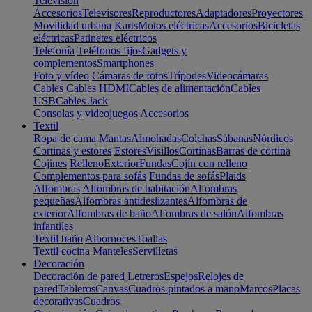
Televisión
Accesorios
Televisores
Reproductores
Adaptadores
Proyectores
Movilidad urbana
Karts
Motos eléctricas
Accesorios
Bicicletas
eléctricas
Patinetes eléctricos
Telefonía
Teléfonos fijos
Gadgets y
complementos
Smartphones
Foto y vídeo
Cámaras de fotos
Trípodes
Videocámaras
Cables
Cables HDMI
Cables de alimentación
Cables
USB
Cables Jack
Consolas y videojuegos
Accesorios
Textil
Ropa de cama
Mantas
Almohadas
Colchas
Sábanas
Nórdicos
Cortinas y estores
Estores
Visillos
Cortinas
Barras de cortina
Cojines
Relleno
Exterior
Fundas
Cojín con relleno
Complementos para sofás
Fundas de sofás
Plaids
Alfombras
Alfombras de habitación
Alfombras
pequeñas
Alfombras antideslizantes
Alfombras de
exterior
Alfombras de baño
Alfombras de salón
Alfombras
infantiles
Textil baño
Albornoces
Toallas
Textil cocina
Manteles
Servilletas
Decoración
Decoración de pared
Letreros
Espejos
Relojes de
pared
Tableros
Canvas
Cuadros pintados a mano
Marcos
Placas
decorativas
Cuadros