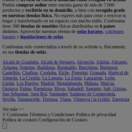
Podrás
comprar online
entre nuestra gama de más de 7.000
productos y
recibirlo en tu domicilio
, o bien con
recogida gratis
en nuestras tiendas física.
No esperes más para crear o renovar tu
hogar y transformarlo en un espacio con mucho estilo. Conforama
tiene 300
tiendas de muebles
físicas distribuidas en
6 países
distintos. Aproveche nuestras ofertas de
sofas baratos
,
colchones
baratos
y
liquidaciones de sofas
.
Conforama solo comercializa a través de su website o, físicamente,
en sus
tiendas de sofás
.
Alcalá de Guadaíra
,
Alcalá de Henares
,
Alcorcón
,
Alfafar
,
Alicante
,
Arinaga
,
Asturias
,
Badalona
,
Barakaldo
,
Barcelona
,
Burjassot
,
Castellón
,
Chafiras
,
Cordoba
,
Elche
,
Finestrat
,
Granada
,
Huércal de
Almería
,
La Coruña
,
La Laguna
,
La Zenia
,
Lanzarote
,
León
,
Lleida
,
Los Barrios
,
Madrid
,
Majadahonda
,
Málaga
,
Murcia
,
Orotava
,
Palma
,
Pamplona
,
Rivas
,
Sabadell
,
Sagunto
,
Salt, Girona
,
San Sebastian
,
Sant Boi
,
Santander
,
Santiago de Compostela
,
Sevilla
,
Tamaraceite
,
Terrassa
,
Viana
,
Vilanova i la Geltrú
,
Zaragoza
Ver más >>
© Conforama
Términos y Condiciones
Política de privacidad
Política de cookies
Configuración de Cookies