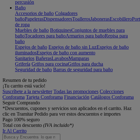
percusión
Baño
Accesorios de baño
Colgadores
baño
Papeleras
Dispensadores
Toalleros
Jaboneras
Escobillero
Port
de ropa
Muebles de baño
Botiquines
Conjuntos de muebles para
baño
Tocadores para baño
Armarios para baño
Repisa para
baño
Espejos de baño
Espejos de baño sin Luz
Espejos de baño
iluminados
Espejos de baño con aumento
Sanitarios
Bañeras
Lavabos
Mamparas
Grifería
Grifos para cocina
Grifos para ducha
Seguridad de baño
Barras de seguridad para baño
Resumen de tu pedido
¡Tu carrito está vacío!
Suscríbete a la newsletter
Todas las promociones
Colecciones
Conforama
Tarjeta Conforama
Financiación
Catálogos Conforama
Seguir Comprando
*Descuentos, cupones y servicios son aplicados en el carrito. Haz
clic en Tramitar Pedido para ver estos descuentos e importes
Pago 100% seguro
Total con descuento
(IVA incluido*)
Ir Al Carrito