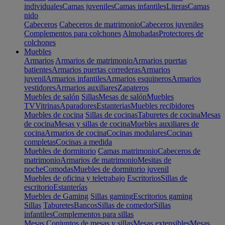
individuales
Camas juveniles
Camas infantiles
Literas
Camas
nido
Cabeceros
Cabeceros de matrimonio
Cabeceros juveniles
Complementos para colchones
Almohadas
Protectores de
colchones
Muebles
Armarios
Armarios de matrimonio
Armarios puertas
batientes
Armarios puertas correderas
Armarios
juvenil
Armarios infantiles
Armarios esquineros
Armarios
vestidores
Armarios auxiliares
Zapateros
Muebles de salón
Sillas
Mesas de salón
Muebles
TV
Vitrinas
Aparadores
Estanterias
Muebles recibidores
Muebles de cocina
Sillas de cocinas
Taburetes de cocina
Mesas
de cocina
Mesas y sillas de cocina
Muebles auxiliares de
cocina
Armarios de cocina
Cocinas modulares
Cocinas
completas
Cocinas a medida
Muebles de dormitorio
Camas matrimonio
Cabeceros de
matrimonio
Armarios de matrimonio
Mesitas de
noche
Comodas
Muebles de dormitorio juvenil
Muebles de oficina y teletrabajo
Escritorios
Sillas de
escritorio
Estanterías
Muebles de Gaming
Sillas gaming
Escritorios gaming
Sillas
Taburetes
Bancos
Sillas de comedor
Sillas
infantiles
Complementos para sillas
Mesas
Conjuntos de mesas y sillas
Mesas extensibles
Mesas