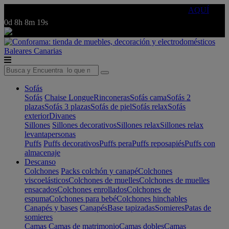
🔵Cambia tu electro con
-10% EXTRA
de descuento ☑️
AQUÍ
0d
8h
8m
19s
Baleares
Canarias
Sofás
Sofás
Chaise Longue
Rinconeras
Sofás cama
Sofás 2
plazas
Sofás 3 plazas
Sofás de piel
Sofás relax
Sofás
exterior
Divanes
Sillones
Sillones decorativos
Sillones relax
Sillones relax
levantapersonas
Puffs
Puffs decorativos
Puffs pera
Puffs reposapiés
Puffs con
almacenaje
Descanso
Colchones
Packs colchón y canapé
Colchones
viscoelásticos
Colchones de muelles
Colchones de muelles
ensacados
Colchones enrollados
Colchones de
espuma
Colchones para bebé
Colchones hinchables
Canapés y bases
Canapés
Base tapizadas
Somieres
Patas de
somieres
Camas
Camas de matrimonio
Camas dobles
Camas