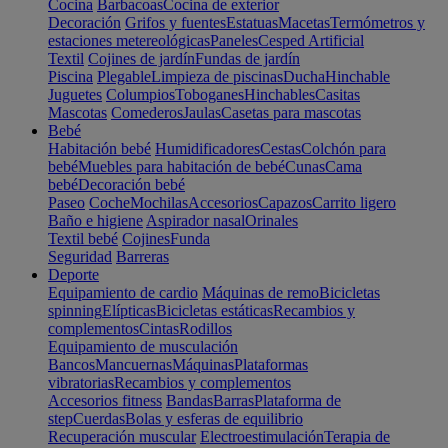
Cocina
Barbacoas
Cocina de exterior
Decoración
Grifos y fuentes
Estatuas
Macetas
Termómetros y
estaciones metereológicas
Paneles
Cesped Artificial
Textil
Cojines de jardín
Fundas de jardín
Piscina
Plegable
Limpieza de piscinas
Ducha
Hinchable
Juguetes
Columpios
Toboganes
Hinchables
Casitas
Mascotas
Comederos
Jaulas
Casetas para mascotas
Bebé
Habitación bebé
Humidificadores
Cestas
Colchón para
bebé
Muebles para habitación de bebé
Cunas
Cama
bebé
Decoración bebé
Paseo
Coche
Mochilas
Accesorios
Capazos
Carrito ligero
Baño e higiene
Aspirador nasal
Orinales
Textil bebé
Cojines
Funda
Seguridad
Barreras
Deporte
Equipamiento de cardio
Máquinas de remo
Bicicletas
spinning
Elípticas
Bicicletas estáticas
Recambios y
complementos
Cintas
Rodillos
Equipamiento de musculación
Bancos
Mancuernas
Máquinas
Plataformas
vibratorias
Recambios y complementos
Accesorios fitness
Bandas
Barras
Plataforma de
step
Cuerdas
Bolas y esferas de equilibrio
Recuperación muscular
Electroestimulación
Terapia de