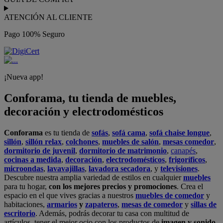
ATENCIÓN AL CLIENTE
Pago 100% Seguro
¡Nueva app!
Conforama, tu tienda de muebles,
decoración y electrodomésticos
Conforama
es tu tienda de
sofás
,
sofá cama
,
sofá chaise longue
,
sillón
,
sillón relax
,
colchones
,
muebles de salón
,
mesas comedor
,
dormitorio de juvenil
,
dormitorio de matrimonio
,
canapés
,
cocinas a medida
,
decoración
,
electrodomésticos
,
frigoríficos
,
microondas
,
lavavajillas
,
lavadora secadora
, y
televisiones
.
Descubre nuestra amplia variedad de estilos en cualquier
muebles
para tu hogar,
con los mejores precios y promociones
. Crea el
espacio en el que vives gracias a nuestros
muebles de comedor
y
habitaciones,
armarios
y
zapateros
,
mesas de comedor
y
sillas de
escritorio
. Además, podrás decorar tu casa con multitud de
artículos, tener el mejor ocio con los productos de
imagen y sonido