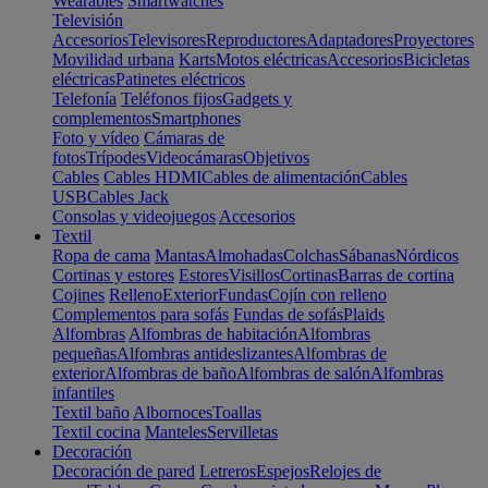
Wearables
Smartwatches
Televisión
Accesorios
Televisores
Reproductores
Adaptadores
Proyectores
Movilidad urbana
Karts
Motos eléctricas
Accesorios
Bicicletas
eléctricas
Patinetes eléctricos
Telefonía
Teléfonos fijos
Gadgets y
complementos
Smartphones
Foto y vídeo
Cámaras de
fotos
Trípodes
Videocámaras
Objetivos
Cables
Cables HDMI
Cables de alimentación
Cables
USB
Cables Jack
Consolas y videojuegos
Accesorios
Textil
Ropa de cama
Mantas
Almohadas
Colchas
Sábanas
Nórdicos
Cortinas y estores
Estores
Visillos
Cortinas
Barras de cortina
Cojines
Relleno
Exterior
Fundas
Cojín con relleno
Complementos para sofás
Fundas de sofás
Plaids
Alfombras
Alfombras de habitación
Alfombras
pequeñas
Alfombras antideslizantes
Alfombras de
exterior
Alfombras de baño
Alfombras de salón
Alfombras
infantiles
Textil baño
Albornoces
Toallas
Textil cocina
Manteles
Servilletas
Decoración
Decoración de pared
Letreros
Espejos
Relojes de