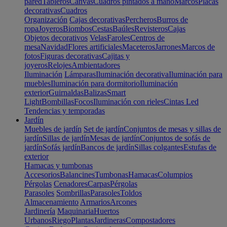
pared
Tableros
Canvas
Cuadros pintados a mano
Marcos
Placas
decorativas
Cuadros
Organización
Cajas decorativas
Percheros
Burros de
ropa
Joyeros
Biombos
Cestas
Baúles
Revisteros
Cajas
Objetos decorativos
Velas
Faroles
Centros de
mesa
Navidad
Flores artificiales
Maceteros
Jarrones
Marcos de
fotos
Figuras decorativas
Cajitas y
joyeros
Relojes
Ambientadores
Iluminación
Lámparas
Iluminación decorativa
Iluminación para
muebles
Iluminación para dormitorio
Iluminación
exterior
Guirnaldas
Balizas
Smart
Light
Bombillas
Focos
Iluminación con rieles
Cintas Led
Tendencias y temporadas
Jardín
Muebles de jardín
Set de jardín
Conjuntos de mesas y sillas de
jardín
Sillas de jardín
Mesas de jardín
Conjuntos de sofás de
jardín
Sofás jardín
Bancos de jardín
Sillas colgantes
Estufas de
exterior
Hamacas y tumbonas
Accesorios
Balancines
Tumbonas
Hamacas
Columpios
Pérgolas
Cenadores
Carpas
Pérgolas
Parasoles
Sombrillas
Parasoles
Toldos
Almacenamiento
Armarios
Arcones
Jardinería
Maquinaria
Huertos
Urbanos
Riego
Plantas
Jardineras
Compostadores