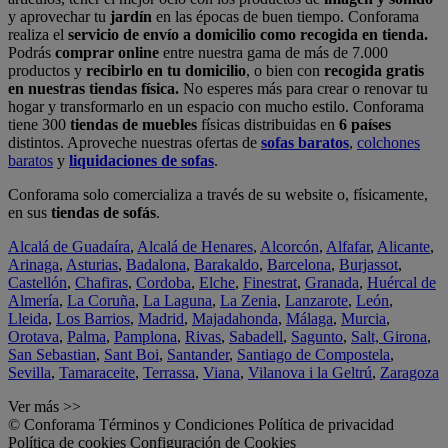
y aprovechar tu
jardín
en las épocas de buen tiempo. Conforama
realiza el
servicio de envío a domicilio como recogida en tienda.
Podrás
comprar online
entre nuestra gama de más de 7.000
productos y
recibirlo en tu domicilio
, o bien con
recogida gratis
en nuestras tiendas física.
No esperes más para crear o renovar tu
hogar y transformarlo en un espacio con mucho estilo. Conforama
tiene 300
tiendas de muebles
físicas distribuidas en
6 países
distintos. Aproveche nuestras ofertas de
sofas baratos
,
colchones
baratos
y
liquidaciones de sofas
.
Conforama solo comercializa a través de su website o, físicamente,
en sus
tiendas de sofás
.
Alcalá de Guadaíra
,
Alcalá de Henares
,
Alcorcón
,
Alfafar
,
Alicante
,
Arinaga
,
Asturias
,
Badalona
,
Barakaldo
,
Barcelona
,
Burjassot
,
Castellón
,
Chafiras
,
Cordoba
,
Elche
,
Finestrat
,
Granada
,
Huércal de
Almería
,
La Coruña
,
La Laguna
,
La Zenia
,
Lanzarote
,
León
,
Lleida
,
Los Barrios
,
Madrid
,
Majadahonda
,
Málaga
,
Murcia
,
Orotava
,
Palma
,
Pamplona
,
Rivas
,
Sabadell
,
Sagunto
,
Salt, Girona
,
San Sebastian
,
Sant Boi
,
Santander
,
Santiago de Compostela
,
Sevilla
,
Tamaraceite
,
Terrassa
,
Viana
,
Vilanova i la Geltrú
,
Zaragoza
Ver más >>
© Conforama
Términos y Condiciones
Política de privacidad
Política de cookies
Configuración de Cookies