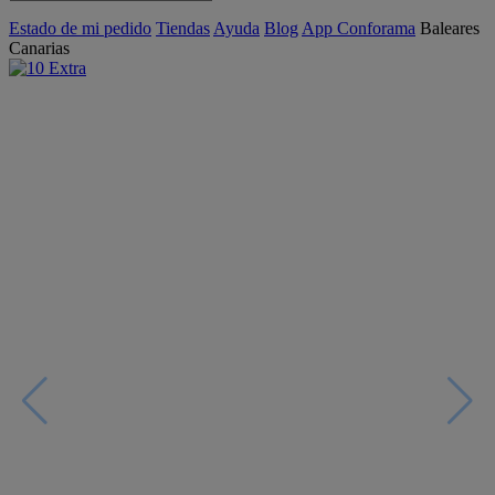
Estado de mi pedido
Tiendas
Ayuda
Blog
App Conforama
Baleares
Canarias