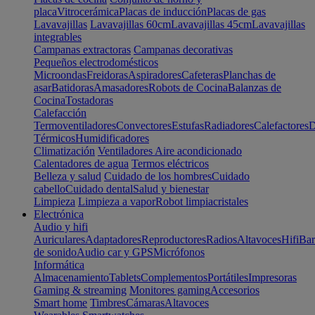
placa
Vitrocerámica
Placas de inducción
Placas de gas
Lavavajillas
Lavavajillas 60cm
Lavavajillas 45cm
Lavavajillas
integrables
Campanas extractoras
Campanas decorativas
Pequeños electrodomésticos
Microondas
Freidoras
Aspiradores
Cafeteras
Planchas de
asar
Batidoras
Amasadores
Robots de Cocina
Balanzas de
Cocina
Tostadoras
Calefacción
Termoventiladores
Convectores
Estufas
Radiadores
Calefactores
D
Térmicos
Humidificadores
Climatización
Ventiladores
Aire acondicionado
Calentadores de agua
Termos eléctricos
Belleza y salud
Cuidado de los hombres
Cuidado
cabello
Cuidado dental
Salud y bienestar
Limpieza
Limpieza a vapor
Robot limpiacristales
Electrónica
Audio y hifi
Auriculares
Adaptadores
Reproductores
Radios
Altavoces
Hifi
Bar
de sonido
Audio car y GPS
Micrófonos
Informática
Almacenamiento
Tablets
Complementos
Portátiles
Impresoras
Gaming & streaming
Monitores gaming
Accesorios
Smart home
Timbres
Cámaras
Altavoces