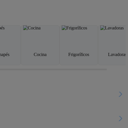
napés
Cocina
Frigoríficos
Lavadoras