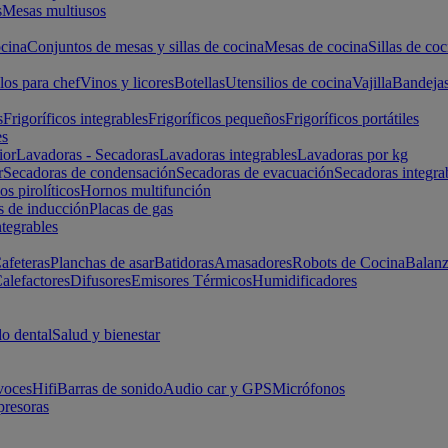
s
Mesas multiusos
cina
Conjuntos de mesas y sillas de cocina
Mesas de cocina
Sillas de coc
los para chef
Vinos y licores
Botellas
Utensilios de cocina
Vajilla
Bandeja
s
Frigoríficos integrables
Frigoríficos pequeños
Frigoríficos portátiles
es
ior
Lavadoras - Secadoras
Lavadoras integrables
Lavadoras por kg
r
Secadoras de condensación
Secadoras de evacuación
Secadoras integra
s pirolíticos
Hornos multifunción
s de inducción
Placas de gas
ntegrables
afeteras
Planchas de asar
Batidoras
Amasadores
Robots de Cocina
Balanz
alefactores
Difusores
Emisores Térmicos
Humidificadores
o dental
Salud y bienestar
voces
Hifi
Barras de sonido
Audio car y GPS
Micrófonos
presoras