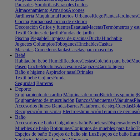
Parasoles
Sombrillas
Parasoles
Toldos
Almacenamiento
Armarios
Arcones
Jardinería
Maquinaria
Huertos Urbanos
Riego
Plantas
Jardineras
C
Cocina
Barbacoas
Cocina de exterior
Decoración
Grifos y fuentes
Estatuas
Macetas
Termómetros y est
Textil
Cojines de jardín
Fundas de jardín
Piscina
Plegable
Limpieza de piscinas
Ducha
Hinchable
Juguetes
Columpios
Toboganes
Hinchables
Casitas
Mascotas
Comederos
Jaulas
Casetas para mascotas
Bebé
Habitación bebé
Humidificadores
Cestas
Colchón para bebé
Mueb
Paseo
Coche
Mochilas
Accesorios
Capazos
Carrito ligero
Baño e higiene
Aspirador nasal
Orinales
Textil bebé
Cojines
Funda
Seguridad
Barreras
Deporte
Equipamiento de cardio
Máquinas de remo
Bicicletas spinning
E
Equipamiento de musculación
Bancos
Mancuernas
Máquinas
Pla
Accesorios fitness
Bandas
Barras
Plataforma de step
Cuerdas
Bola
Recuperación muscular
Electroestimulación
Terapia de percusi
Baño
Accesorios de baño
Colgadores baño
Papeleras
Dispensadores
To
Muebles de baño
Botiquines
Conjuntos de muebles para baño
To
Espejos de baño
Espejos de baño sin Luz
Espejos de baño ilum
Sanitarios
Bañeras
Lavabos
Mamparas