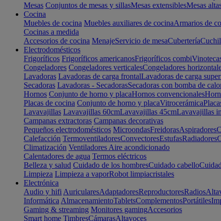
Mesas
Conjuntos de mesas y sillas
Mesas extensibles
Mesas alta
Cocina
Muebles de cocina
Muebles auxiliares de cocina
Armarios de co
Cocinas a medida
Accesorios de cocina
Menaje
Servicio de mesa
Cubertería
Cuchil
Electrodomésticos
Frigoríficos
Frigoríficos americanos
Frigoríficos combi
Vinoteca
Congeladores
Congeladores verticales
Congeladores horizontal
Lavadoras
Lavadoras de carga frontal
Lavadoras de carga super
Secadoras
Lavadoras - Secadoras
Secadoras con bomba de calo
Hornos
Conjunto de horno y placa
Hornos convencionales
Horno
Placas de cocina
Conjunto de horno y placa
Vitrocerámica
Placa
Lavavajillas
Lavavajillas 60cm
Lavavajillas 45cm
Lavavajillas i
Campanas extractoras
Campanas decorativas
Pequeños electrodomésticos
Microondas
Freidoras
Aspiradores
C
Calefacción
Termoventiladores
Convectores
Estufas
Radiadores
C
Climatización
Ventiladores
Aire acondicionado
Calentadores de agua
Termos eléctricos
Belleza y salud
Cuidado de los hombres
Cuidado cabello
Cuidad
Limpieza
Limpieza a vapor
Robot limpiacristales
Electrónica
Audio y hifi
Auriculares
Adaptadores
Reproductores
Radios
Alta
Informática
Almacenamiento
Tablets
Complementos
Portátiles
Im
Gaming & streaming
Monitores gaming
Accesorios
Smart home
Timbres
Cámaras
Altavoces