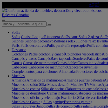
🔵Cambia tu electro con
-10% EXTRA
de descuento ☑️
AQUÍ
Baleares
Canarias
Sofás
Sofás
Chaise Longue
Rinconeras
Sofás cama
Sofás 2 plazas
Sofá
Sillones
Sillones decorativos
Sillones relax
Sillones relax levant
Puffs
Puffs decorativos
Puffs pera
Puffs reposapiés
Puffs con al
Descanso
Colchones
Packs colchón y canapé
Colchones viscoelásticos
Col
Canapés y bases
Canapés
Base tapizadas
Somieres
Patas de somi
Camas
Camas de matrimonio
Camas dobles
Camas individuales
Cabeceros
Cabeceros de matrimonio
Cabeceros juveniles
Complementos para colchones
Almohadas
Protectores de colch
Muebles
Armarios
Armarios de matrimonio
Armarios puertas batientes
Ar
Muebles de salón
Sillas
Mesas de salón
Muebles TV
Vitrinas
Apa
Muebles de cocina
Sillas de cocinas
Taburetes de cocina
Mesas d
Muebles de dormitorio
Camas matrimonio
Cabeceros de matrim
Muebles de oficina y teletrabajo
Escritorios
Sillas de escritorio
Es
Muebles de Gaming
Sillas gaming
Escritorios gaming
Sillas
Taburetes
Bancos
Sillas de comedor
Sillas infantiles
Complem