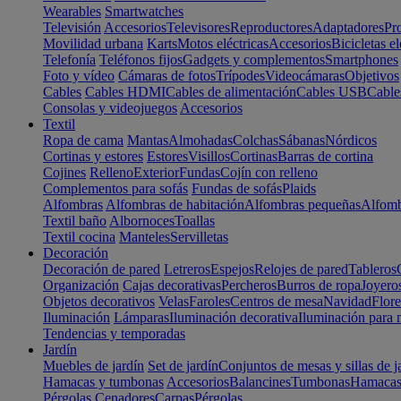
Wearables
Smartwatches
Televisión
Accesorios
Televisores
Reproductores
Adaptadores
Pr
Movilidad urbana
Karts
Motos eléctricas
Accesorios
Bicicletas el
Telefonía
Teléfonos fijos
Gadgets y complementos
Smartphones
Foto y vídeo
Cámaras de fotos
Trípodes
Videocámaras
Objetivos
Cables
Cables HDMI
Cables de alimentación
Cables USB
Cable
Consolas y videojuegos
Accesorios
Textil
Ropa de cama
Mantas
Almohadas
Colchas
Sábanas
Nórdicos
Cortinas y estores
Estores
Visillos
Cortinas
Barras de cortina
Cojines
Relleno
Exterior
Fundas
Cojín con relleno
Complementos para sofás
Fundas de sofás
Plaids
Alfombras
Alfombras de habitación
Alfombras pequeñas
Alfomb
Textil baño
Albornoces
Toallas
Textil cocina
Manteles
Servilletas
Decoración
Decoración de pared
Letreros
Espejos
Relojes de pared
Tableros
Organización
Cajas decorativas
Percheros
Burros de ropa
Joyero
Objetos decorativos
Velas
Faroles
Centros de mesa
Navidad
Flore
Iluminación
Lámparas
Iluminación decorativa
Iluminación para 
Tendencias y temporadas
Jardín
Muebles de jardín
Set de jardín
Conjuntos de mesas y sillas de j
Hamacas y tumbonas
Accesorios
Balancines
Tumbonas
Hamaca
Pérgolas
Cenadores
Carpas
Pérgolas