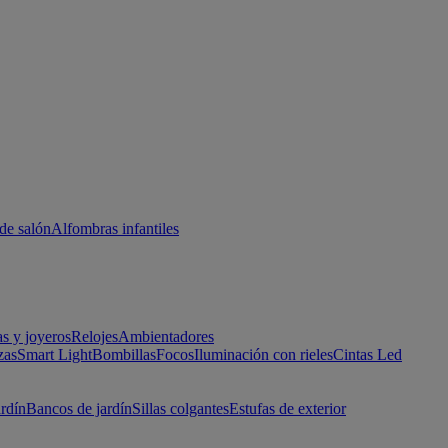
de salón
Alfombras infantiles
as y joyeros
Relojes
Ambientadores
zas
Smart Light
Bombillas
Focos
Iluminación con rieles
Cintas Led
ardín
Bancos de jardín
Sillas colgantes
Estufas de exterior