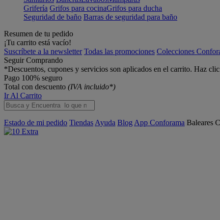
Grifería
Grifos para cocina
Grifos para ducha
Seguridad de baño
Barras de seguridad para baño
Resumen de tu pedido
¡Tu carrito está vacío!
Suscríbete a la newsletter
Todas las promociones
Colecciones Confo
Seguir Comprando
*Descuentos, cupones y servicios son aplicados en el carrito. Haz cli
Pago 100% seguro
Total con descuento
(IVA incluido*)
Ir Al Carrito
Estado de mi pedido
Tiendas
Ayuda
Blog
App Conforama
Baleares
C