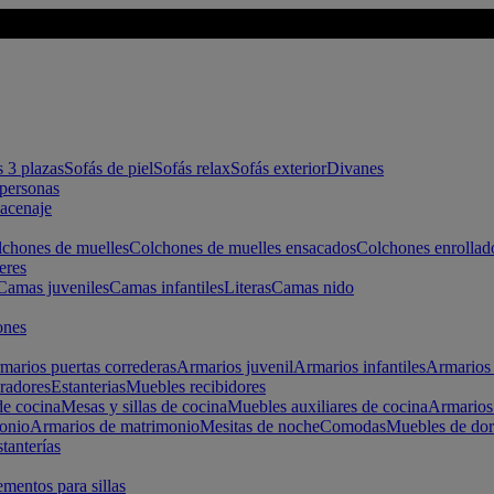
s 3 plazas
Sofás de piel
Sofás relax
Sofás exterior
Divanes
apersonas
macenaje
chones de muelles
Colchones de muelles ensacados
Colchones enrollad
eres
Camas juveniles
Camas infantiles
Literas
Camas nido
ones
marios puertas correderas
Armarios juvenil
Armarios infantiles
Armarios 
radores
Estanterias
Muebles recibidores
e cocina
Mesas y sillas de cocina
Muebles auxiliares de cocina
Armarios
onio
Armarios de matrimonio
Mesitas de noche
Comodas
Muebles de dor
tanterías
entos para sillas