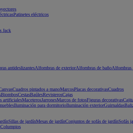
oyectores
éctricas
Patinetes eléctricos
s Jack
ras antideslizantes
Alfombras de exterior
Alfombras de baño
Alfombras 
Canvas
Cuadros pintados a mano
Marcos
Placas decorativas
Cuadros
s
Biombos
Cestas
Baúles
Revisteros
Cajas
s artificiales
Maceteros
Jarrones
Marcos de fotos
Figuras decorativas
Cajit
muebles
Iluminación para dormitorio
Iluminación exterior
Guirnaldas
Bali
ardín
Sillas de jardín
Mesas de jardín
Conjuntos de sofás de jardín
Sofás j
s
Columpios