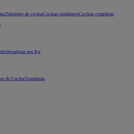
ina
Taburetes de cocina
Cocinas modulares
Cocinas completas
s
bles
Secadoras por Kg
as de Cocina
Tostadoras