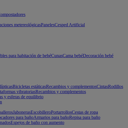
ompostadores
aciones metereológicas
Paneles
Cesped Artificial
les para habitación de bebé
Cunas
Cama bebé
Decoración bebé
lípticas
Bicicletas estáticas
Recambios y complementos
Cintas
Rodillos
taformas vibratorias
Recambios y complementos
s y esferas de equilibrio
ón
alleros
Jaboneras
Escobillero
Portarrollos
Cestas de ropa
cadores para baño
Armarios para baño
Repisa para baño
inados
Espejos de baño con aumento