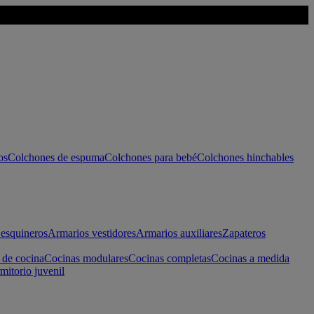
os
Colchones de espuma
Colchones para bebé
Colchones hinchables
esquineros
Armarios vestidores
Armarios auxiliares
Zapateros
 de cocina
Cocinas modulares
Cocinas completas
Cocinas a medida
mitorio juvenil