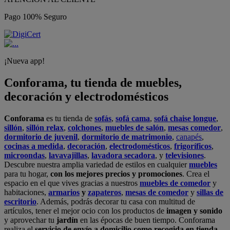
Pago 100% Seguro
¡Nueva app!
Conforama, tu tienda de muebles,
decoración y electrodomésticos
Conforama
es tu tienda de
sofás
,
sofá cama
,
sofá chaise longue
,
sillón
,
sillón relax
,
colchones
,
muebles de salón
,
mesas comedor
,
dormitorio de juvenil
,
dormitorio de matrimonio
,
canapés
,
cocinas a medida
,
decoración
,
electrodomésticos
,
frigoríficos
,
microondas
,
lavavajillas
,
lavadora secadora
, y
televisiones
.
Descubre nuestra amplia variedad de estilos en cualquier
muebles
para tu hogar,
con los mejores precios y promociones
. Crea el
espacio en el que vives gracias a nuestros
muebles de comedor
y
habitaciones,
armarios
y
zapateros
,
mesas de comedor
y
sillas de
escritorio
. Además, podrás decorar tu casa con multitud de
artículos, tener el mejor ocio con los productos de
imagen y sonido
y aprovechar tu
jardín
en las épocas de buen tiempo. Conforama
realiza el
servicio de envío a domicilio como recogida en tienda.