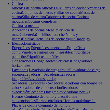
Cocina
Muebles de cocina
Muebles auxiliares de cocina
Armarios de
cocina
Conjuntos de mesas y sillas de cocina
Mesas de
cocina
Sillas de cocina
Taburetes de cocina
Cocinas
modulares
Cocinas completas
Cocinas a medida
Accesorios de cocina
Menaje
Servicio de
mesa
Cubertería
Cuchillos para chef
Vinos y
licores
Botellas
Utensilios de cocina
Vajilla
Bandejas
Electrodomésticos
Frigoríficos
Frigoríficos americanos
Frigoríficos
combi
Vinotecas
Frigoríficos integrables
Frigoríficos
pequeños
Frigoríficos portátiles
Congeladores
Congeladores verticales
Congeladores
horizontales
Lavadoras
Lavadoras de carga frontal
Lavadoras de carga
superior
Lavadoras - Secadoras
Lavadoras
integrables
Lavadoras por kg
Secadoras
Lavadoras - Secadoras
Secadoras con bomba de
calor
Secadoras de condensación
Secadoras de
evacuación
Secadoras integrables
Secadoras por Kg
Hornos
Conjunto de horno y placa
Hornos
convencionales
Hornos pirolíticos
Hornos multifunción
Placas de cocina
Conjunto de horno y
placa
Vitrocerámica
Placas de inducción
Placas de gas