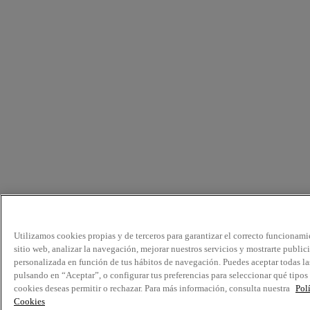
Utilizamos cookies propias y de terceros para garantizar el correcto funcionami
sitio web, analizar la navegación, mejorar nuestros servicios y mostrarte public
personalizada en función de tus hábitos de navegación. Puedes aceptar todas la
pulsando en “Aceptar”, o configurar tus preferencias para seleccionar qué tipos
cookies deseas permitir o rechazar. Para más información, consulta nuestra
Pol
Cookies