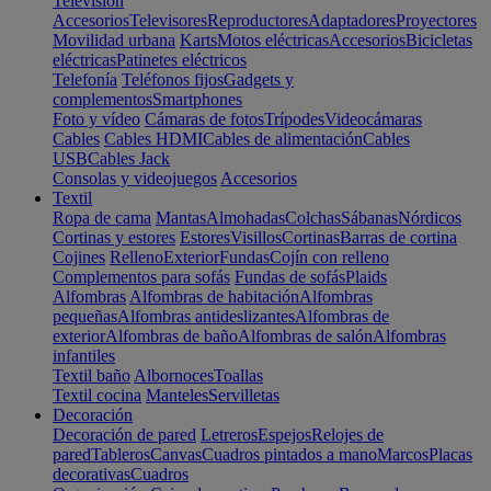
Televisión
Accesorios
Televisores
Reproductores
Adaptadores
Proyectores
Movilidad urbana
Karts
Motos eléctricas
Accesorios
Bicicletas
eléctricas
Patinetes eléctricos
Telefonía
Teléfonos fijos
Gadgets y
complementos
Smartphones
Foto y vídeo
Cámaras de fotos
Trípodes
Videocámaras
Cables
Cables HDMI
Cables de alimentación
Cables
USB
Cables Jack
Consolas y videojuegos
Accesorios
Textil
Ropa de cama
Mantas
Almohadas
Colchas
Sábanas
Nórdicos
Cortinas y estores
Estores
Visillos
Cortinas
Barras de cortina
Cojines
Relleno
Exterior
Fundas
Cojín con relleno
Complementos para sofás
Fundas de sofás
Plaids
Alfombras
Alfombras de habitación
Alfombras
pequeñas
Alfombras antideslizantes
Alfombras de
exterior
Alfombras de baño
Alfombras de salón
Alfombras
infantiles
Textil baño
Albornoces
Toallas
Textil cocina
Manteles
Servilletas
Decoración
Decoración de pared
Letreros
Espejos
Relojes de
pared
Tableros
Canvas
Cuadros pintados a mano
Marcos
Placas
decorativas
Cuadros