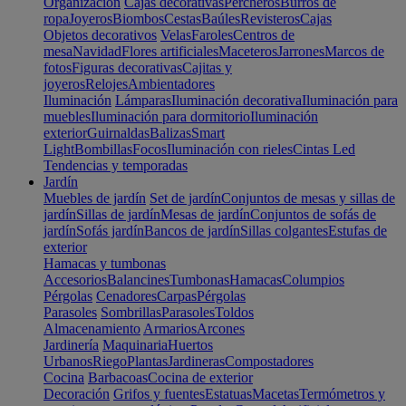
Organización
Cajas decorativas
Percheros
Burros de
ropa
Joyeros
Biombos
Cestas
Baúles
Revisteros
Cajas
Objetos decorativos
Velas
Faroles
Centros de
mesa
Navidad
Flores artificiales
Maceteros
Jarrones
Marcos de
fotos
Figuras decorativas
Cajitas y
joyeros
Relojes
Ambientadores
Iluminación
Lámparas
Iluminación decorativa
Iluminación para
muebles
Iluminación para dormitorio
Iluminación
exterior
Guirnaldas
Balizas
Smart
Light
Bombillas
Focos
Iluminación con rieles
Cintas Led
Tendencias y temporadas
Jardín
Muebles de jardín
Set de jardín
Conjuntos de mesas y sillas de
jardín
Sillas de jardín
Mesas de jardín
Conjuntos de sofás de
jardín
Sofás jardín
Bancos de jardín
Sillas colgantes
Estufas de
exterior
Hamacas y tumbonas
Accesorios
Balancines
Tumbonas
Hamacas
Columpios
Pérgolas
Cenadores
Carpas
Pérgolas
Parasoles
Sombrillas
Parasoles
Toldos
Almacenamiento
Armarios
Arcones
Jardinería
Maquinaria
Huertos
Urbanos
Riego
Plantas
Jardineras
Compostadores
Cocina
Barbacoas
Cocina de exterior
Decoración
Grifos y fuentes
Estatuas
Macetas
Termómetros y