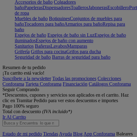
Accesorios de baño
Colgadores
baño
Papeleras
Dispensadores
Toalleros
Jaboneras
Escobillero
Port
de ropa
Muebles de baño
Botiquines
Conjuntos de muebles para
baño
Tocadores para baño
Armarios para baño
Repisa para
baño
Espejos de baño
Espejos de baño sin Luz
Espejos de baño
iluminados
Espejos de baño con aumento
Sanitarios
Bañeras
Lavabos
Mamparas
Grifería
Grifos para cocina
Grifos para ducha
Seguridad de baño
Barras de seguridad para baño
Resumen de tu pedido
¡Tu carrito está vacío!
Suscríbete a la newsletter
Todas las promociones
Colecciones
Conforama
Tarjeta Conforama
Financiación
Catálogos Conforama
Seguir Comprando
*Descuentos, cupones y servicios son aplicados en el carrito. Haz
clic en Tramitar Pedido para ver estos descuentos e importes
Pago 100% seguro
Total con descuento
(IVA incluido*)
Ir Al Carrito
Estado de mi pedido
Tiendas
Ayuda
Blog
App Conforama
Baleares