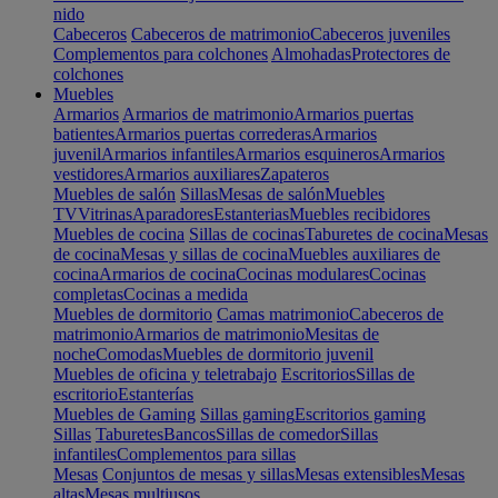
nido
Cabeceros
Cabeceros de matrimonio
Cabeceros juveniles
Complementos para colchones
Almohadas
Protectores de
colchones
Muebles
Armarios
Armarios de matrimonio
Armarios puertas
batientes
Armarios puertas correderas
Armarios
juvenil
Armarios infantiles
Armarios esquineros
Armarios
vestidores
Armarios auxiliares
Zapateros
Muebles de salón
Sillas
Mesas de salón
Muebles
TV
Vitrinas
Aparadores
Estanterias
Muebles recibidores
Muebles de cocina
Sillas de cocinas
Taburetes de cocina
Mesas
de cocina
Mesas y sillas de cocina
Muebles auxiliares de
cocina
Armarios de cocina
Cocinas modulares
Cocinas
completas
Cocinas a medida
Muebles de dormitorio
Camas matrimonio
Cabeceros de
matrimonio
Armarios de matrimonio
Mesitas de
noche
Comodas
Muebles de dormitorio juvenil
Muebles de oficina y teletrabajo
Escritorios
Sillas de
escritorio
Estanterías
Muebles de Gaming
Sillas gaming
Escritorios gaming
Sillas
Taburetes
Bancos
Sillas de comedor
Sillas
infantiles
Complementos para sillas
Mesas
Conjuntos de mesas y sillas
Mesas extensibles
Mesas
altas
Mesas multiusos