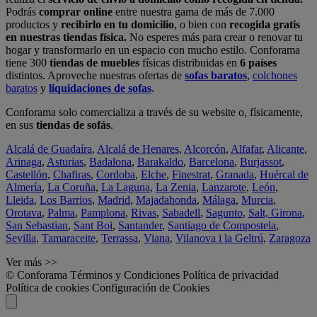
Podrás
comprar online
entre nuestra gama de más de 7.000
productos y
recibirlo en tu domicilio
, o bien con
recogida gratis
en nuestras tiendas física.
No esperes más para crear o renovar tu
hogar y transformarlo en un espacio con mucho estilo. Conforama
tiene 300
tiendas de muebles
físicas distribuidas en
6 países
distintos. Aproveche nuestras ofertas de
sofas baratos
,
colchones
baratos
y
liquidaciones de sofas
.
Conforama solo comercializa a través de su website o, físicamente,
en sus
tiendas de sofás
.
Alcalá de Guadaíra
,
Alcalá de Henares
,
Alcorcón
,
Alfafar
,
Alicante
,
Arinaga
,
Asturias
,
Badalona
,
Barakaldo
,
Barcelona
,
Burjassot
,
Castellón
,
Chafiras
,
Cordoba
,
Elche
,
Finestrat
,
Granada
,
Huércal de
Almería
,
La Coruña
,
La Laguna
,
La Zenia
,
Lanzarote
,
León
,
Lleida
,
Los Barrios
,
Madrid
,
Majadahonda
,
Málaga
,
Murcia
,
Orotava
,
Palma
,
Pamplona
,
Rivas
,
Sabadell
,
Sagunto
,
Salt, Girona
,
San Sebastian
,
Sant Boi
,
Santander
,
Santiago de Compostela
,
Sevilla
,
Tamaraceite
,
Terrassa
,
Viana
,
Vilanova i la Geltrú
,
Zaragoza
Ver más >>
© Conforama
Términos y Condiciones
Política de privacidad
Política de cookies
Configuración de Cookies