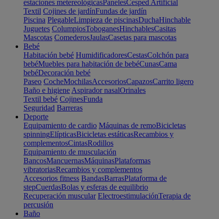
estaciones metereológicas
Paneles
Cesped Artificial
Textil
Cojines de jardín
Fundas de jardín
Piscina
Plegable
Limpieza de piscinas
Ducha
Hinchable
Juguetes
Columpios
Toboganes
Hinchables
Casitas
Mascotas
Comederos
Jaulas
Casetas para mascotas
Bebé
Habitación bebé
Humidificadores
Cestas
Colchón para
bebé
Muebles para habitación de bebé
Cunas
Cama
bebé
Decoración bebé
Paseo
Coche
Mochilas
Accesorios
Capazos
Carrito ligero
Baño e higiene
Aspirador nasal
Orinales
Textil bebé
Cojines
Funda
Seguridad
Barreras
Deporte
Equipamiento de cardio
Máquinas de remo
Bicicletas
spinning
Elípticas
Bicicletas estáticas
Recambios y
complementos
Cintas
Rodillos
Equipamiento de musculación
Bancos
Mancuernas
Máquinas
Plataformas
vibratorias
Recambios y complementos
Accesorios fitness
Bandas
Barras
Plataforma de
step
Cuerdas
Bolas y esferas de equilibrio
Recuperación muscular
Electroestimulación
Terapia de
percusión
Baño