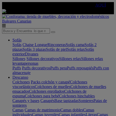
🔵Cambia tu electro con
-10% EXTRA
de descuento ☑️
AQUÍ
Baleares
Canarias
Sofás
Sofás
Chaise Longue
Rinconeras
Sofás cama
Sofás 2
plazas
Sofás 3 plazas
Sofás de piel
Sofás relax
Sofás
exterior
Divanes
Sillones
Sillones decorativos
Sillones relax
Sillones relax
levantapersonas
Puffs
Puffs decorativos
Puffs pera
Puffs reposapiés
Puffs con
almacenaje
Descanso
Colchones
Packs colchón y canapé
Colchones
viscoelásticos
Colchones de muelles
Colchones de muelles
ensacados
Colchones enrollados
Colchones de
espuma
Colchones para bebé
Colchones hinchables
Canapés y bases
Canapés
Base tapizadas
Somieres
Patas de
somieres
Camas
Camas de matrimonio
Camas dobles
Camas
individuales
Camas juveniles
Camas infantiles
Literas
Camas