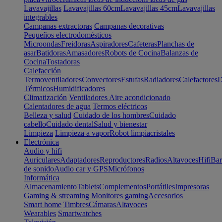
Lavavajillas
Lavavajillas 60cm
Lavavajillas 45cm
Lavavajillas
integrables
Campanas extractoras
Campanas decorativas
Pequeños electrodomésticos
Microondas
Freidoras
Aspiradores
Cafeteras
Planchas de
asar
Batidoras
Amasadores
Robots de Cocina
Balanzas de
Cocina
Tostadoras
Calefacción
Termoventiladores
Convectores
Estufas
Radiadores
Calefactores
D
Térmicos
Humidificadores
Climatización
Ventiladores
Aire acondicionado
Calentadores de agua
Termos eléctricos
Belleza y salud
Cuidado de los hombres
Cuidado
cabello
Cuidado dental
Salud y bienestar
Limpieza
Limpieza a vapor
Robot limpiacristales
Electrónica
Audio y hifi
Auriculares
Adaptadores
Reproductores
Radios
Altavoces
Hifi
Bar
de sonido
Audio car y GPS
Micrófonos
Informática
Almacenamiento
Tablets
Complementos
Portátiles
Impresoras
Gaming & streaming
Monitores gaming
Accesorios
Smart home
Timbres
Cámaras
Altavoces
Wearables
Smartwatches