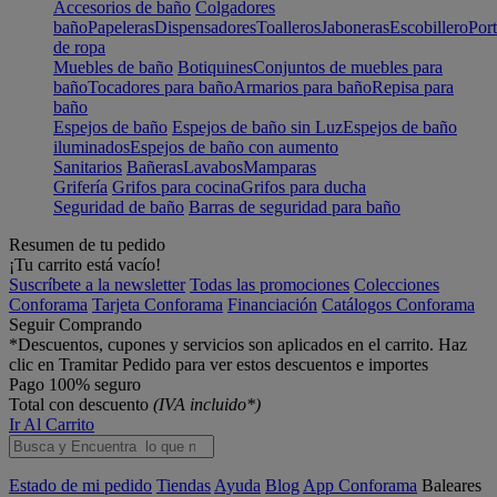
Accesorios de baño
Colgadores
baño
Papeleras
Dispensadores
Toalleros
Jaboneras
Escobillero
Port
de ropa
Muebles de baño
Botiquines
Conjuntos de muebles para
baño
Tocadores para baño
Armarios para baño
Repisa para
baño
Espejos de baño
Espejos de baño sin Luz
Espejos de baño
iluminados
Espejos de baño con aumento
Sanitarios
Bañeras
Lavabos
Mamparas
Grifería
Grifos para cocina
Grifos para ducha
Seguridad de baño
Barras de seguridad para baño
Resumen de tu pedido
¡Tu carrito está vacío!
Suscríbete a la newsletter
Todas las promociones
Colecciones
Conforama
Tarjeta Conforama
Financiación
Catálogos Conforama
Seguir Comprando
*Descuentos, cupones y servicios son aplicados en el carrito. Haz
clic en Tramitar Pedido para ver estos descuentos e importes
Pago 100% seguro
Total con descuento
(IVA incluido*)
Ir Al Carrito
Estado de mi pedido
Tiendas
Ayuda
Blog
App Conforama
Baleares