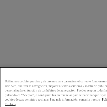
Utilizamos cookies propias y de terceros para garantizar el correcto funcionami
sitio web, analizar la navegación, mejorar nuestros servicios y mostrarte public
personalizada en función de tus hábitos de navegación. Puedes aceptar todas la
pulsando en “Aceptar”, o configurar tus preferencias para seleccionar qué tipos
cookies deseas permitir o rechazar. Para más información, consulta nuestra
Pol
Cookies