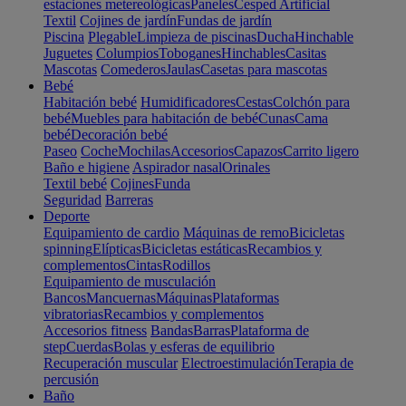
estaciones metereológicas
Paneles
Cesped Artificial
Textil
Cojines de jardín
Fundas de jardín
Piscina
Plegable
Limpieza de piscinas
Ducha
Hinchable
Juguetes
Columpios
Toboganes
Hinchables
Casitas
Mascotas
Comederos
Jaulas
Casetas para mascotas
Bebé
Habitación bebé
Humidificadores
Cestas
Colchón para
bebé
Muebles para habitación de bebé
Cunas
Cama
bebé
Decoración bebé
Paseo
Coche
Mochilas
Accesorios
Capazos
Carrito ligero
Baño e higiene
Aspirador nasal
Orinales
Textil bebé
Cojines
Funda
Seguridad
Barreras
Deporte
Equipamiento de cardio
Máquinas de remo
Bicicletas
spinning
Elípticas
Bicicletas estáticas
Recambios y
complementos
Cintas
Rodillos
Equipamiento de musculación
Bancos
Mancuernas
Máquinas
Plataformas
vibratorias
Recambios y complementos
Accesorios fitness
Bandas
Barras
Plataforma de
step
Cuerdas
Bolas y esferas de equilibrio
Recuperación muscular
Electroestimulación
Terapia de
percusión
Baño