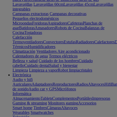
Lavavajillas
Lavavajillas 60cm
Lavavajillas 45cm
Lavavajillas
integrables
Campanas extractoras
Campanas decorativas
Pequeños electrodomésticos
Microondas
Freidoras
Aspiradores
Cafeteras
Planchas de
asar
Batidoras
Amasadores
Robots de Cocina
Balanzas de
Cocina
Tostadoras
Calefacción
Termoventiladores
Convectores
Estufas
Radiadores
Calefactores
D
Térmicos
Humidificadores
Climatización
Ventiladores
Aire acondicionado
Calentadores de agua
Termos eléctricos
Belleza y salud
Cuidado de los hombres
Cuidado
cabello
Cuidado dental
Salud y bienestar
Limpieza
Limpieza a vapor
Robot limpiacristales
Electrónica
Audio y hifi
Auriculares
Adaptadores
Reproductores
Radios
Altavoces
Hifi
Bar
de sonido
Audio car y GPS
Micrófonos
Informática
Almacenamiento
Tablets
Complementos
Portátiles
Impresoras
Gaming & streaming
Monitores gaming
Accesorios
Smart home
Timbres
Cámaras
Altavoces
Wearables
Smartwatches