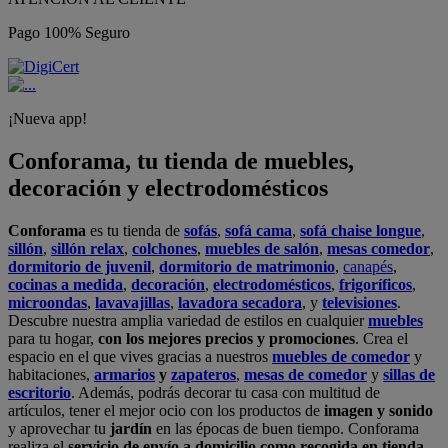
Pago 100% Seguro
¡Nueva app!
Conforama, tu tienda de muebles,
decoración y electrodomésticos
Conforama
es tu tienda de
sofás
,
sofá cama
,
sofá chaise longue
,
sillón
,
sillón relax
,
colchones
,
muebles de salón
,
mesas comedor
,
dormitorio de juvenil
,
dormitorio de matrimonio
,
canapés
,
cocinas a medida
,
decoración
,
electrodomésticos
,
frigoríficos
,
microondas
,
lavavajillas
,
lavadora secadora
, y
televisiones
.
Descubre nuestra amplia variedad de estilos en cualquier
muebles
para tu hogar,
con los mejores precios y promociones
. Crea el
espacio en el que vives gracias a nuestros
muebles de comedor
y
habitaciones,
armarios
y
zapateros
,
mesas de comedor
y
sillas de
escritorio
. Además, podrás decorar tu casa con multitud de
artículos, tener el mejor ocio con los productos de
imagen y sonido
y aprovechar tu
jardín
en las épocas de buen tiempo. Conforama
realiza el
servicio de envío a domicilio como recogida en tienda.