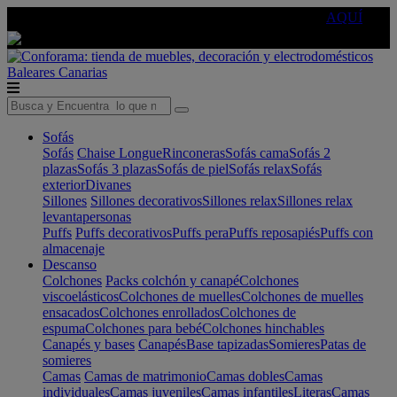
🔵Cambia tu electro con
-10% EXTRA
de descuento ☑️
AQUÍ
Baleares
Canarias
Sofás
Sofás
Chaise Longue
Rinconeras
Sofás cama
Sofás 2
plazas
Sofás 3 plazas
Sofás de piel
Sofás relax
Sofás
exterior
Divanes
Sillones
Sillones decorativos
Sillones relax
Sillones relax
levantapersonas
Puffs
Puffs decorativos
Puffs pera
Puffs reposapiés
Puffs con
almacenaje
Descanso
Colchones
Packs colchón y canapé
Colchones
viscoelásticos
Colchones de muelles
Colchones de muelles
ensacados
Colchones enrollados
Colchones de
espuma
Colchones para bebé
Colchones hinchables
Canapés y bases
Canapés
Base tapizadas
Somieres
Patas de
somieres
Camas
Camas de matrimonio
Camas dobles
Camas
individuales
Camas juveniles
Camas infantiles
Literas
Camas