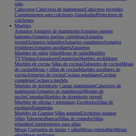
nido
Cabeceros
Cabeceros de matrimonio
Cabeceros juveniles
Complementos para colchones
Almohadas
Protectores de
colchones
Muebles
Armarios
Armarios de matrimonio
Armarios puertas
batientes
Armarios puertas correderas
Armarios
juvenil
Armarios infantiles
Armarios esquineros
Armarios
vestidores
Armarios auxiliares
Zapateros
Muebles de salón
Sillas
Mesas de salón
Muebles
TV
Vitrinas
Aparadores
Estanterias
Muebles recibidores
Muebles de cocina
Sillas de cocinas
Taburetes de cocina
Mesas
de cocina
Mesas y sillas de cocina
Muebles auxiliares de
cocina
Armarios de cocina
Cocinas modulares
Cocinas
completas
Cocinas a medida
Muebles de dormitorio
Camas matrimonio
Cabeceros de
matrimonio
Armarios de matrimonio
Mesitas de
noche
Comodas
Muebles de dormitorio juvenil
Muebles de oficina y teletrabajo
Escritorios
Sillas de
escritorio
Estanterías
Muebles de Gaming
Sillas gaming
Escritorios gaming
Sillas
Taburetes
Bancos
Sillas de comedor
Sillas
infantiles
Complementos para sillas
Mesas
Conjuntos de mesas y sillas
Mesas extensibles
Mesas
altas
Mesas multiusos