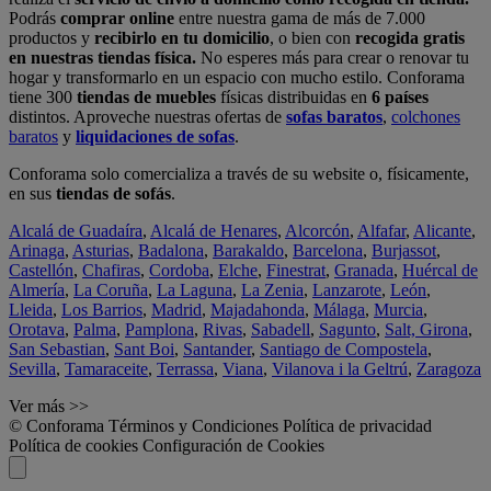
Podrás
comprar online
entre nuestra gama de más de 7.000
productos y
recibirlo en tu domicilio
, o bien con
recogida gratis
en nuestras tiendas física.
No esperes más para crear o renovar tu
hogar y transformarlo en un espacio con mucho estilo. Conforama
tiene 300
tiendas de muebles
físicas distribuidas en
6 países
distintos. Aproveche nuestras ofertas de
sofas baratos
,
colchones
baratos
y
liquidaciones de sofas
.
Conforama solo comercializa a través de su website o, físicamente,
en sus
tiendas de sofás
.
Alcalá de Guadaíra
,
Alcalá de Henares
,
Alcorcón
,
Alfafar
,
Alicante
,
Arinaga
,
Asturias
,
Badalona
,
Barakaldo
,
Barcelona
,
Burjassot
,
Castellón
,
Chafiras
,
Cordoba
,
Elche
,
Finestrat
,
Granada
,
Huércal de
Almería
,
La Coruña
,
La Laguna
,
La Zenia
,
Lanzarote
,
León
,
Lleida
,
Los Barrios
,
Madrid
,
Majadahonda
,
Málaga
,
Murcia
,
Orotava
,
Palma
,
Pamplona
,
Rivas
,
Sabadell
,
Sagunto
,
Salt, Girona
,
San Sebastian
,
Sant Boi
,
Santander
,
Santiago de Compostela
,
Sevilla
,
Tamaraceite
,
Terrassa
,
Viana
,
Vilanova i la Geltrú
,
Zaragoza
Ver más >>
© Conforama
Términos y Condiciones
Política de privacidad
Política de cookies
Configuración de Cookies