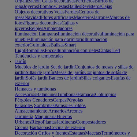
Organización
Cajas decorativas
Percheros
Burros de
ropa
Joyeros
Biombos
Cestas
Baúles
Revisteros
Cajas
Objetos decorativos
Velas
Faroles
Centros de
mesa
Navidad
Flores artificiales
Maceteros
Jarrones
Marcos de
fotos
Figuras decorativas
Cajitas y
joyeros
Relojes
Ambientadores
Iluminación
Lámparas
Iluminación decorativa
Iluminación para
muebles
Iluminación para dormitorio
Iluminación
exterior
Guirnaldas
Balizas
Smart
Light
Bombillas
Focos
Iluminación con rieles
Cintas Led
Tendencias y temporadas
Jardín
Muebles de jardín
Set de jardín
Conjuntos de mesas y sillas de
jardín
Sillas de jardín
Mesas de jardín
Conjuntos de sofás de
jardín
Sofás jardín
Bancos de jardín
Sillas colgantes
Estufas de
exterior
Hamacas y tumbonas
Accesorios
Balancines
Tumbonas
Hamacas
Columpios
Pérgolas
Cenadores
Carpas
Pérgolas
Parasoles
Sombrillas
Parasoles
Toldos
Almacenamiento
Armarios
Arcones
Jardinería
Maquinaria
Huertos
Urbanos
Riego
Plantas
Jardineras
Compostadores
Cocina
Barbacoas
Cocina de exterior
Decoración
Grifos y fuentes
Estatuas
Macetas
Termómetros y