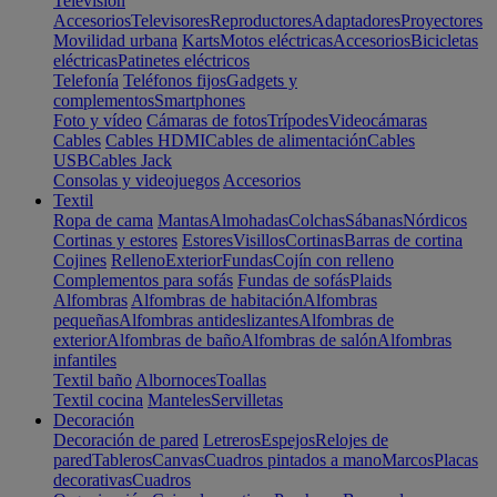
Televisión
Accesorios
Televisores
Reproductores
Adaptadores
Proyectores
Movilidad urbana
Karts
Motos eléctricas
Accesorios
Bicicletas
eléctricas
Patinetes eléctricos
Telefonía
Teléfonos fijos
Gadgets y
complementos
Smartphones
Foto y vídeo
Cámaras de fotos
Trípodes
Videocámaras
Cables
Cables HDMI
Cables de alimentación
Cables
USB
Cables Jack
Consolas y videojuegos
Accesorios
Textil
Ropa de cama
Mantas
Almohadas
Colchas
Sábanas
Nórdicos
Cortinas y estores
Estores
Visillos
Cortinas
Barras de cortina
Cojines
Relleno
Exterior
Fundas
Cojín con relleno
Complementos para sofás
Fundas de sofás
Plaids
Alfombras
Alfombras de habitación
Alfombras
pequeñas
Alfombras antideslizantes
Alfombras de
exterior
Alfombras de baño
Alfombras de salón
Alfombras
infantiles
Textil baño
Albornoces
Toallas
Textil cocina
Manteles
Servilletas
Decoración
Decoración de pared
Letreros
Espejos
Relojes de
pared
Tableros
Canvas
Cuadros pintados a mano
Marcos
Placas
decorativas
Cuadros