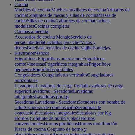
Cocina
Muebles de cocina
Muebles auxiliares de cocina
Armarios de
cocina
Conjuntos de mesas y sillas de cocina
Mesas de
cocina
Sillas de cocina
Taburetes de cocina
Cocinas
modulares
Cocinas completas
Cocinas a medida
Accesorios de cocina
Menaje
Servicio de
mesa
Cubertería
Cuchillos para chef
Vinos y
licores
Botellas
Utensilios de cocina
Vajilla
Bandejas
Electrodomésticos
Frigoríficos
Frigoríficos americanos
Frigoríficos
combi
Vinotecas
Frigoríficos integrables
Frigoríficos
pequeños
Frigoríficos portátiles
Congeladores
Congeladores verticales
Congeladores
horizontales
Lavadoras
Lavadoras de carga frontal
Lavadoras de carga
superior
Lavadoras - Secadoras
Lavadoras
integrables
Lavadoras por kg
Secadoras
Lavadoras - Secadoras
Secadoras con bomba de
calor
Secadoras de condensación
Secadoras de
evacuación
Secadoras integrables
Secadoras por Kg
Hornos
Conjunto de horno y placa
Hornos
convencionales
Hornos pirolíticos
Hornos multifunción
Placas de cocina
Conjunto de horno y
placa
Vitrocerámica
Placas de inducción
Placas de gas