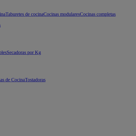
ina
Taburetes de cocina
Cocinas modulares
Cocinas completas
s
bles
Secadoras por Kg
as de Cocina
Tostadoras