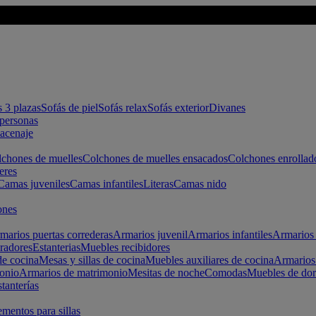
s 3 plazas
Sofás de piel
Sofás relax
Sofás exterior
Divanes
apersonas
macenaje
chones de muelles
Colchones de muelles ensacados
Colchones enrollad
eres
Camas juveniles
Camas infantiles
Literas
Camas nido
ones
marios puertas correderas
Armarios juvenil
Armarios infantiles
Armarios 
radores
Estanterias
Muebles recibidores
e cocina
Mesas y sillas de cocina
Muebles auxiliares de cocina
Armarios
onio
Armarios de matrimonio
Mesitas de noche
Comodas
Muebles de dor
tanterías
entos para sillas