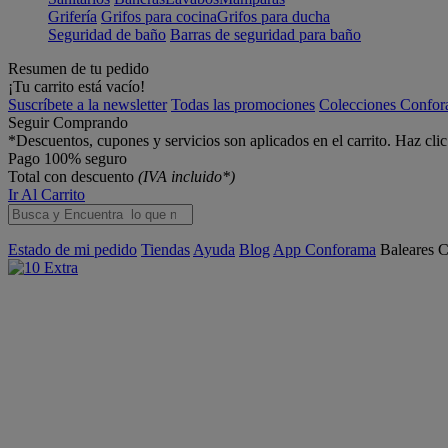
Grifería
Grifos para cocina
Grifos para ducha
Seguridad de baño
Barras de seguridad para baño
Resumen de tu pedido
¡Tu carrito está vacío!
Suscríbete a la newsletter
Todas las promociones
Colecciones Confo
Seguir Comprando
*Descuentos, cupones y servicios son aplicados en el carrito. Haz cli
Pago 100% seguro
Total con descuento
(IVA incluido*)
Ir Al Carrito
Estado de mi pedido
Tiendas
Ayuda
Blog
App Conforama
Baleares
C