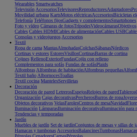
Wearables
Smartwatches
Televisión
Accesorios
Televisores
Reproductores
Adaptadores
Pr
Movilidad urbana
Karts
Motos eléctricas
Accesorios
Bicicletas el
Telefonía
Teléfonos fijos
Gadgets y complementos
Smartphones
Foto y vídeo
Cámaras de fotos
Trípodes
Videocámaras
Objetivos
Cables
Cables HDMI
Cables de alimentación
Cables USB
Cable
Consolas y videojuegos
Accesorios
Textil
Ropa de cama
Mantas
Almohadas
Colchas
Sábanas
Nórdicos
Cortinas y estores
Estores
Visillos
Cortinas
Barras de cortina
Cojines
Relleno
Exterior
Fundas
Cojín con relleno
Complementos para sofás
Fundas de sofás
Plaids
Alfombras
Alfombras de habitación
Alfombras pequeñas
Alfomb
Textil baño
Albornoces
Toallas
Textil cocina
Manteles
Servilletas
Decoración
Decoración de pared
Letreros
Espejos
Relojes de pared
Tableros
Organización
Cajas decorativas
Percheros
Burros de ropa
Joyero
Objetos decorativos
Velas
Faroles
Centros de mesa
Navidad
Flore
Iluminación
Lámparas
Iluminación decorativa
Iluminación para 
Tendencias y temporadas
Jardín
Muebles de jardín
Set de jardín
Conjuntos de mesas y sillas de j
Hamacas y tumbonas
Accesorios
Balancines
Tumbonas
Hamaca
Pérgolas
Cenadores
Carpas
Pérgolas