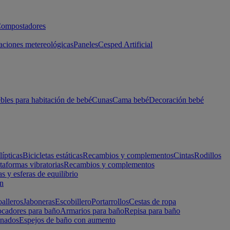
ompostadores
aciones metereológicas
Paneles
Cesped Artificial
les para habitación de bebé
Cunas
Cama bebé
Decoración bebé
lípticas
Bicicletas estáticas
Recambios y complementos
Cintas
Rodillos
taformas vibratorias
Recambios y complementos
s y esferas de equilibrio
ón
alleros
Jaboneras
Escobillero
Portarrollos
Cestas de ropa
cadores para baño
Armarios para baño
Repisa para baño
inados
Espejos de baño con aumento