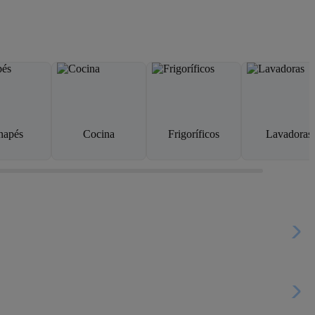
napés
Cocina
Frigoríficos
Lavadoras