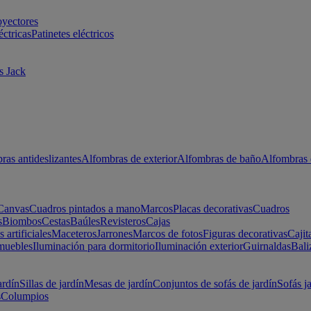
oyectores
éctricas
Patinetes eléctricos
s Jack
ras antideslizantes
Alfombras de exterior
Alfombras de baño
Alfombras 
Canvas
Cuadros pintados a mano
Marcos
Placas decorativas
Cuadros
s
Biombos
Cestas
Baúles
Revisteros
Cajas
s artificiales
Maceteros
Jarrones
Marcos de fotos
Figuras decorativas
Cajit
muebles
Iluminación para dormitorio
Iluminación exterior
Guirnaldas
Bali
ardín
Sillas de jardín
Mesas de jardín
Conjuntos de sofás de jardín
Sofás j
s
Columpios