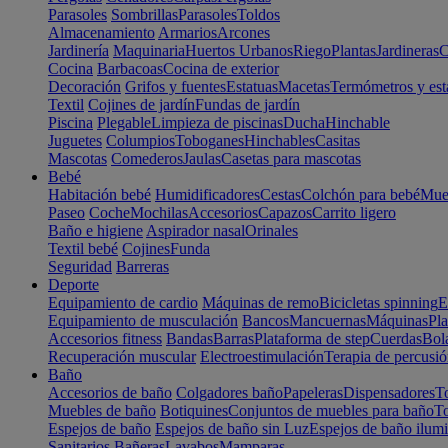
Parasoles
Sombrillas
Parasoles
Toldos
Almacenamiento
Armarios
Arcones
Jardinería
Maquinaria
Huertos Urbanos
Riego
Plantas
Jardineras
C
Cocina
Barbacoas
Cocina de exterior
Decoración
Grifos y fuentes
Estatuas
Macetas
Termómetros y est
Textil
Cojines de jardín
Fundas de jardín
Piscina
Plegable
Limpieza de piscinas
Ducha
Hinchable
Juguetes
Columpios
Toboganes
Hinchables
Casitas
Mascotas
Comederos
Jaulas
Casetas para mascotas
Bebé
Habitación bebé
Humidificadores
Cestas
Colchón para bebé
Mueb
Paseo
Coche
Mochilas
Accesorios
Capazos
Carrito ligero
Baño e higiene
Aspirador nasal
Orinales
Textil bebé
Cojines
Funda
Seguridad
Barreras
Deporte
Equipamiento de cardio
Máquinas de remo
Bicicletas spinning
E
Equipamiento de musculación
Bancos
Mancuernas
Máquinas
Pla
Accesorios fitness
Bandas
Barras
Plataforma de step
Cuerdas
Bola
Recuperación muscular
Electroestimulación
Terapia de percusi
Baño
Accesorios de baño
Colgadores baño
Papeleras
Dispensadores
To
Muebles de baño
Botiquines
Conjuntos de muebles para baño
To
Espejos de baño
Espejos de baño sin Luz
Espejos de baño ilum
Sanitarios
Bañeras
Lavabos
Mamparas