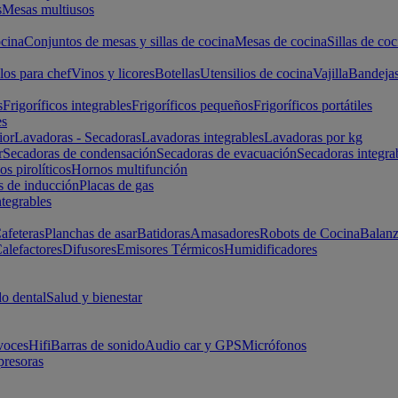
s
Mesas multiusos
cina
Conjuntos de mesas y sillas de cocina
Mesas de cocina
Sillas de coc
los para chef
Vinos y licores
Botellas
Utensilios de cocina
Vajilla
Bandeja
s
Frigoríficos integrables
Frigoríficos pequeños
Frigoríficos portátiles
es
ior
Lavadoras - Secadoras
Lavadoras integrables
Lavadoras por kg
r
Secadoras de condensación
Secadoras de evacuación
Secadoras integra
s pirolíticos
Hornos multifunción
s de inducción
Placas de gas
ntegrables
afeteras
Planchas de asar
Batidoras
Amasadores
Robots de Cocina
Balanz
alefactores
Difusores
Emisores Térmicos
Humidificadores
o dental
Salud y bienestar
voces
Hifi
Barras de sonido
Audio car y GPS
Micrófonos
presoras