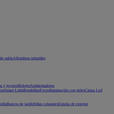
de salón
Alfombras infantiles
as y joyeros
Relojes
Ambientadores
zas
Smart Light
Bombillas
Focos
Iluminación con rieles
Cintas Led
ardín
Bancos de jardín
Sillas colgantes
Estufas de exterior