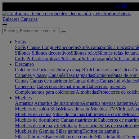
🔵Cambia tu electro con
-10% EXTRA
de descuento ☑️
AQUÍ
Baleares
Canarias
Sofás
Sofás
Chaise Longue
Rinconeras
Sofás cama
Sofás 2 plazas
Sofá
Sillones
Sillones decorativos
Sillones relax
Sillones relax levant
Puffs
Puffs decorativos
Puffs pera
Puffs reposapiés
Puffs con al
Descanso
Colchones
Packs colchón y canapé
Colchones viscoelásticos
Col
Canapés y bases
Canapés
Base tapizadas
Somieres
Patas de somi
Camas
Camas de matrimonio
Camas dobles
Camas individuales
Cabeceros
Cabeceros de matrimonio
Cabeceros juveniles
Complementos para colchones
Almohadas
Protectores de colch
Muebles
Armarios
Armarios de matrimonio
Armarios puertas batientes
Ar
Muebles de salón
Sillas
Mesas de salón
Muebles TV
Vitrinas
Apa
Muebles de cocina
Sillas de cocinas
Taburetes de cocina
Mesas d
Muebles de dormitorio
Camas matrimonio
Cabeceros de matrim
Muebles de oficina y teletrabajo
Escritorios
Sillas de escritorio
Es
Muebles de Gaming
Sillas gaming
Escritorios gaming
Sillas
Taburetes
Bancos
Sillas de comedor
Sillas infantiles
Complem