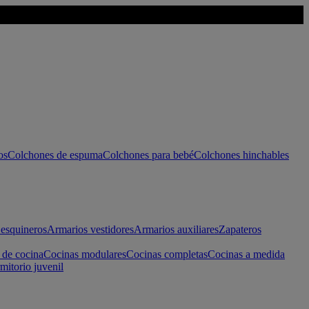
os
Colchones de espuma
Colchones para bebé
Colchones hinchables
esquineros
Armarios vestidores
Armarios auxiliares
Zapateros
 de cocina
Cocinas modulares
Cocinas completas
Cocinas a medida
mitorio juvenil