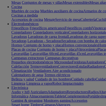
Mesas
Conjuntos de mesas y sillas
Mesas extensibles
Mesas alta
Cocina
Muebles de cocina
Muebles auxiliares de cocina
Armarios de co
Cocinas a medida
Accesorios de cocina
Menaje
Servicio de mesa
Cubertería
Cuchil
Electrodomésticos
Frigoríficos
Frigoríficos americanos
Frigoríficos combi
Vinoteca
Congeladores
Congeladores verticales
Congeladores horizontal
Lavadoras
Lavadoras de carga frontal
Lavadoras de carga super
Secadoras
Lavadoras - Secadoras
Secadoras con bomba de calo
Hornos
Conjunto de horno y placa
Hornos convencionales
Horno
Placas de cocina
Conjunto de horno y placa
Vitrocerámica
Placa
Lavavajillas
Lavavajillas 60cm
Lavavajillas 45cm
Lavavajillas i
Campanas extractoras
Campanas decorativas
Pequeños electrodomésticos
Microondas
Freidoras
Aspiradores
C
Calefacción
Termoventiladores
Convectores
Estufas
Radiadores
C
Climatización
Ventiladores
Aire acondicionado
Calentadores de agua
Termos eléctricos
Belleza y salud
Cuidado de los hombres
Cuidado cabello
Cuidad
Limpieza
Limpieza a vapor
Robot limpiacristales
Electrónica
Audio y hifi
Auriculares
Adaptadores
Reproductores
Radios
Alta
Informática
Almacenamiento
Tablets
Complementos
Portátiles
Im
Gaming & streaming
Monitores gaming
Accesorios
Smart home
Timbres
Cámaras
Altavoces