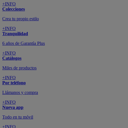
+INFO
Colecciones
Crea tu propio estilo
+INFO
Tranquilidad
6 años de Garantía Plus
+INFO
Catálogos
Miles de productos
+INFO
Por teléfono
Llámanos y compra
+INFO
Nueva app
Todo en tu móvil
+INFO