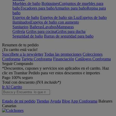
Muebles de baño
Botiquines
Conjuntos de muebles para
baño
Tocadores para baño
Armarios para baño
Repisa para
baño
Espejos de baño
Espejos de baño sin Luz
Espejos de baño
iluminados
Espejos de baño con aumento
Sanitarios
Bañeras
Lavabos
Mamparas
Grifería
Grifos para cocina
Grifos para ducha
Seguridad de baño
Barras de seguridad para baño
Resumen de tu pedido
¡Tu carrito está vacío!
Suscríbete a la newsletter
Todas las promociones
Colecciones
Conforama
Tarjeta Conforama
Financiación
Catálogos Conforama
Seguir Comprando
*Descuentos, cupones y servicios son aplicados en el carrito. Haz
clic en Tramitar Pedido para ver estos descuentos e importes
Pago 100% seguro
Total con descuento
(IVA incluido*)
Ir Al Carrito
Estado de mi pedido
Tiendas
Ayuda
Blog
App Conforama
Baleares
Canarias