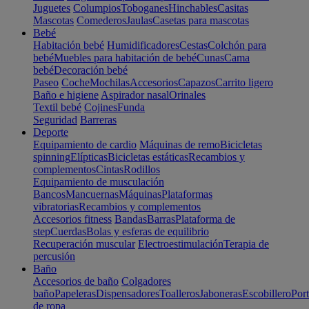
Juguetes
Columpios
Toboganes
Hinchables
Casitas
Mascotas
Comederos
Jaulas
Casetas para mascotas
Bebé
Habitación bebé
Humidificadores
Cestas
Colchón para
bebé
Muebles para habitación de bebé
Cunas
Cama
bebé
Decoración bebé
Paseo
Coche
Mochilas
Accesorios
Capazos
Carrito ligero
Baño e higiene
Aspirador nasal
Orinales
Textil bebé
Cojines
Funda
Seguridad
Barreras
Deporte
Equipamiento de cardio
Máquinas de remo
Bicicletas
spinning
Elípticas
Bicicletas estáticas
Recambios y
complementos
Cintas
Rodillos
Equipamiento de musculación
Bancos
Mancuernas
Máquinas
Plataformas
vibratorias
Recambios y complementos
Accesorios fitness
Bandas
Barras
Plataforma de
step
Cuerdas
Bolas y esferas de equilibrio
Recuperación muscular
Electroestimulación
Terapia de
percusión
Baño
Accesorios de baño
Colgadores
baño
Papeleras
Dispensadores
Toalleros
Jaboneras
Escobillero
Port
de ropa