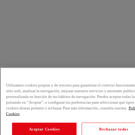
Utilizamos cookies propias y de terceros para garantizar el correcto funcionami
sitio web, analizar la navegación, mejorar nuestros servicios y mostrarte public
personalizada en función de tus hábitos de navegación. Puedes aceptar todas la
pulsando en “Aceptar”, o configurar tus preferencias para seleccionar qué tipos
cookies deseas permitir o rechazar. Para más información, consulta nuestra
Pol
Cookies
Aceptar Cookies
Rechazar todas