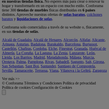
en nuestras tiendas física.
No esperes más para crear o renovar tu
hogar y transformarlo en un espacio con mucho estilo. Conforama
tiene 300
tiendas de muebles
físicas distribuidas en
6 países
distintos. Aproveche nuestras ofertas de
sofas baratos
,
colchones
baratos
y
liquidaciones de sofas
.
Conforama solo comercializa a través de su website o, físicamente,
en sus
tiendas de sofás
.
Alcalá de Guadaíra
,
Alcalá de Henares
,
Alcorcón
,
Alfafar
,
Alicante
,
Arinaga
,
Asturias
,
Badalona
,
Barakaldo
,
Barcelona
,
Burjassot
,
Castellón
,
Chafiras
,
Cordoba
,
Elche
,
Finestrat
,
Granada
,
Huércal de
Almería
,
La Coruña
,
La Laguna
,
La Zenia
,
Lanzarote
,
León
,
Lleida
,
Los Barrios
,
Madrid
,
Majadahonda
,
Málaga
,
Murcia
,
Orotava
,
Palma
,
Pamplona
,
Rivas
,
Sabadell
,
Sagunto
,
Salt, Girona
,
San Sebastian
,
Sant Boi
,
Santander
,
Santiago de Compostela
,
Sevilla
,
Tamaraceite
,
Terrassa
,
Viana
,
Vilanova i la Geltrú
,
Zaragoza
Ver más >>
© Conforama
Términos y Condiciones
Política de privacidad
Política de cookies
Configuración de Cookies