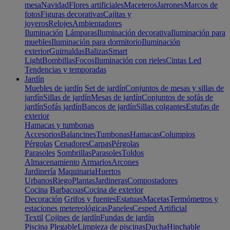
mesa
Navidad
Flores artificiales
Maceteros
Jarrones
Marcos de
fotos
Figuras decorativas
Cajitas y
joyeros
Relojes
Ambientadores
Iluminación
Lámparas
Iluminación decorativa
Iluminación para
muebles
Iluminación para dormitorio
Iluminación
exterior
Guirnaldas
Balizas
Smart
Light
Bombillas
Focos
Iluminación con rieles
Cintas Led
Tendencias y temporadas
Jardín
Muebles de jardín
Set de jardín
Conjuntos de mesas y sillas de
jardín
Sillas de jardín
Mesas de jardín
Conjuntos de sofás de
jardín
Sofás jardín
Bancos de jardín
Sillas colgantes
Estufas de
exterior
Hamacas y tumbonas
Accesorios
Balancines
Tumbonas
Hamacas
Columpios
Pérgolas
Cenadores
Carpas
Pérgolas
Parasoles
Sombrillas
Parasoles
Toldos
Almacenamiento
Armarios
Arcones
Jardinería
Maquinaria
Huertos
Urbanos
Riego
Plantas
Jardineras
Compostadores
Cocina
Barbacoas
Cocina de exterior
Decoración
Grifos y fuentes
Estatuas
Macetas
Termómetros y
estaciones metereológicas
Paneles
Cesped Artificial
Textil
Cojines de jardín
Fundas de jardín
Piscina
Plegable
Limpieza de piscinas
Ducha
Hinchable