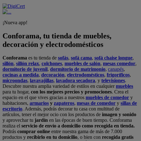
¡Nueva app!
Conforama, tu tienda de muebles,
decoración y electrodomésticos
Conforama
es tu tienda de
sofás
,
sofá cama
,
sofá chaise longue
,
sillón
,
sillón relax
,
colchones
,
muebles de salón
,
mesas comedor
,
dormitorio de juvenil
,
dormitorio de matrimonio
,
canapés
,
cocinas a medida
,
decoración
,
electrodomésticos
,
frigoríficos
,
microondas
,
lavavajillas
,
lavadora secadora
, y
televisiones
.
Descubre nuestra amplia variedad de estilos en cualquier
muebles
para tu hogar,
con los mejores precios y promociones
. Crea el
espacio en el que vives gracias a nuestros
muebles de comedor
y
habitaciones,
armarios
y
zapateros
,
mesas de comedor
y
sillas de
escritorio
. Además, podrás decorar tu casa con multitud de
artículos, tener el mejor ocio con los productos de
imagen y sonido
y aprovechar tu
jardín
en las épocas de buen tiempo. Conforama
realiza el
servicio de envío a domicilio como recogida en tienda.
Podrás
comprar online
entre nuestra gama de más de 7.000
productos y
recibirlo en tu domicilio
, o bien con
recogida gratis