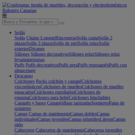
Baleares
Canarias
Sofás
Sofás
Chaise Longue
Rinconeras
Sofás cama
Sofás 2
plazas
Sofás 3 plazas
Sofás de piel
Sofás relax
Sofás
exterior
Divanes
Sillones
Sillones decorativos
Sillones relax
Sillones relax
levantapersonas
Puffs
Puffs decorativos
Puffs pera
Puffs reposapiés
Puffs con
almacenaje
Descanso
Colchones
Packs colchón y canapé
Colchones
viscoelásticos
Colchones de muelles
Colchones de muelles
ensacados
Colchones enrollados
Colchones de
espuma
Colchones para bebé
Colchones hinchables
Canapés y bases
Canapés
Base tapizadas
Somieres
Patas de
somieres
Camas
Camas de matrimonio
Camas dobles
Camas
individuales
Camas juveniles
Camas infantiles
Literas
Camas
nido
Cabeceros
Cabeceros de matrimonio
Cabeceros juveniles