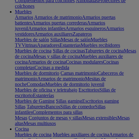
Complementos para colchones
Almohadas
Protectores de
colchones
Muebles
Armarios
Armarios de matrimonio
Armarios puertas
batientes
Armarios puertas correderas
Armarios
juvenil
Armarios infantiles
Armarios esquineros
Armarios
vestidores
Armarios auxiliares
Zapateros
Muebles de salón
Sillas
Mesas de salón
Muebles
TV
Vitrinas
Aparadores
Estanterias
Muebles recibidores
Muebles de cocina
Sillas de cocinas
Taburetes de cocina
Mesas
de cocina
Mesas y sillas de cocina
Muebles auxiliares de
cocina
Armarios de cocina
Cocinas modulares
Cocinas
completas
Cocinas a medida
Muebles de dormitorio
Camas matrimonio
Cabeceros de
matrimonio
Armarios de matrimonio
Mesitas de
noche
Comodas
Muebles de dormitorio juvenil
Muebles de oficina y teletrabajo
Escritorios
Sillas de
escritorio
Estanterías
Muebles de Gaming
Sillas gaming
Escritorios gaming
Sillas
Taburetes
Bancos
Sillas de comedor
Sillas
infantiles
Complementos para sillas
Mesas
Conjuntos de mesas y sillas
Mesas extensibles
Mesas
altas
Mesas multiusos
Cocina
Muebles de cocina
Muebles auxiliares de cocina
Armarios de