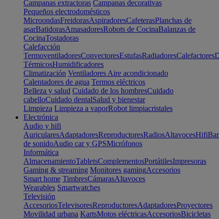
Campanas extractoras
Campanas decorativas
Pequeños electrodomésticos
Microondas
Freidoras
Aspiradores
Cafeteras
Planchas de
asar
Batidoras
Amasadores
Robots de Cocina
Balanzas de
Cocina
Tostadoras
Calefacción
Termoventiladores
Convectores
Estufas
Radiadores
Calefactores
D
Térmicos
Humidificadores
Climatización
Ventiladores
Aire acondicionado
Calentadores de agua
Termos eléctricos
Belleza y salud
Cuidado de los hombres
Cuidado
cabello
Cuidado dental
Salud y bienestar
Limpieza
Limpieza a vapor
Robot limpiacristales
Electrónica
Audio y hifi
Auriculares
Adaptadores
Reproductores
Radios
Altavoces
Hifi
Bar
de sonido
Audio car y GPS
Micrófonos
Informática
Almacenamiento
Tablets
Complementos
Portátiles
Impresoras
Gaming & streaming
Monitores gaming
Accesorios
Smart home
Timbres
Cámaras
Altavoces
Wearables
Smartwatches
Televisión
Accesorios
Televisores
Reproductores
Adaptadores
Proyectores
Movilidad urbana
Karts
Motos eléctricas
Accesorios
Bicicletas