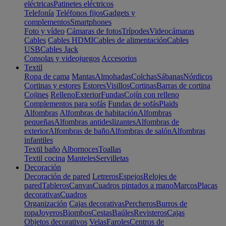
eléctricas
Patinetes eléctricos
Telefonía
Teléfonos fijos
Gadgets y
complementos
Smartphones
Foto y vídeo
Cámaras de fotos
Trípodes
Videocámaras
Cables
Cables HDMI
Cables de alimentación
Cables
USB
Cables Jack
Consolas y videojuegos
Accesorios
Textil
Ropa de cama
Mantas
Almohadas
Colchas
Sábanas
Nórdicos
Cortinas y estores
Estores
Visillos
Cortinas
Barras de cortina
Cojines
Relleno
Exterior
Fundas
Cojín con relleno
Complementos para sofás
Fundas de sofás
Plaids
Alfombras
Alfombras de habitación
Alfombras
pequeñas
Alfombras antideslizantes
Alfombras de
exterior
Alfombras de baño
Alfombras de salón
Alfombras
infantiles
Textil baño
Albornoces
Toallas
Textil cocina
Manteles
Servilletas
Decoración
Decoración de pared
Letreros
Espejos
Relojes de
pared
Tableros
Canvas
Cuadros pintados a mano
Marcos
Placas
decorativas
Cuadros
Organización
Cajas decorativas
Percheros
Burros de
ropa
Joyeros
Biombos
Cestas
Baúles
Revisteros
Cajas
Objetos decorativos
Velas
Faroles
Centros de