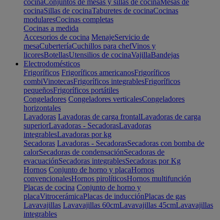
cocina
Conjuntos de mesas y sillas de cocina
Mesas de
cocina
Sillas de cocina
Taburetes de cocina
Cocinas
modulares
Cocinas completas
Cocinas a medida
Accesorios de cocina
Menaje
Servicio de
mesa
Cubertería
Cuchillos para chef
Vinos y
licores
Botellas
Utensilios de cocina
Vajilla
Bandejas
Electrodomésticos
Frigoríficos
Frigoríficos americanos
Frigoríficos
combi
Vinotecas
Frigoríficos integrables
Frigoríficos
pequeños
Frigoríficos portátiles
Congeladores
Congeladores verticales
Congeladores
horizontales
Lavadoras
Lavadoras de carga frontal
Lavadoras de carga
superior
Lavadoras - Secadoras
Lavadoras
integrables
Lavadoras por kg
Secadoras
Lavadoras - Secadoras
Secadoras con bomba de
calor
Secadoras de condensación
Secadoras de
evacuación
Secadoras integrables
Secadoras por Kg
Hornos
Conjunto de horno y placa
Hornos
convencionales
Hornos pirolíticos
Hornos multifunción
Placas de cocina
Conjunto de horno y
placa
Vitrocerámica
Placas de inducción
Placas de gas
Lavavajillas
Lavavajillas 60cm
Lavavajillas 45cm
Lavavajillas
integrables