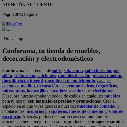
ATENCIÓN AL CLIENTE
Pago 100% Seguro
¡Nueva app!
Conforama, tu tienda de muebles,
decoración y electrodomésticos
Conforama
es tu tienda de
sofás
,
sofá cama
,
sofá chaise longue
,
sillón
,
sillón relax
,
colchones
,
muebles de salón
,
mesas comedor
,
dormitorio de juvenil
,
dormitorio de matrimonio
,
canapés
,
cocinas a medida
,
decoración
,
electrodomésticos
,
frigoríficos
,
microondas
,
lavavajillas
,
lavadora secadora
, y
televisiones
.
Descubre nuestra amplia variedad de estilos en cualquier
muebles
para tu hogar,
con los mejores precios y promociones
. Crea el
espacio en el que vives gracias a nuestros
muebles de comedor
y
habitaciones,
armarios
y
zapateros
,
mesas de comedor
y
sillas de
escritorio
. Además, podrás decorar tu casa con multitud de
artículos, tener el mejor ocio con los productos de
imagen y sonido
y aprovechar tu
jardín
en las épocas de buen tiempo. Conforama