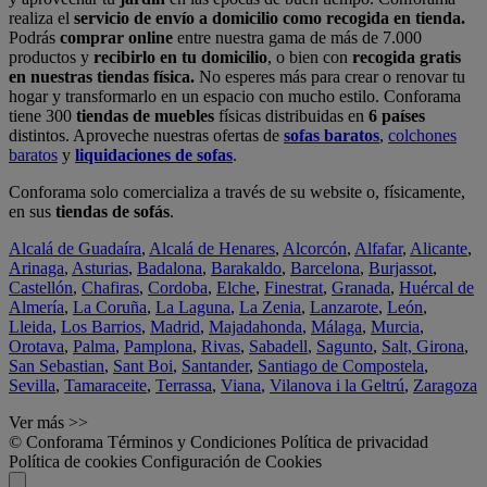
realiza el
servicio de envío a domicilio como recogida en tienda.
Podrás
comprar online
entre nuestra gama de más de 7.000
productos y
recibirlo en tu domicilio
, o bien con
recogida gratis
en nuestras tiendas física.
No esperes más para crear o renovar tu
hogar y transformarlo en un espacio con mucho estilo. Conforama
tiene 300
tiendas de muebles
físicas distribuidas en
6 países
distintos. Aproveche nuestras ofertas de
sofas baratos
,
colchones
baratos
y
liquidaciones de sofas
.
Conforama solo comercializa a través de su website o, físicamente,
en sus
tiendas de sofás
.
Alcalá de Guadaíra
,
Alcalá de Henares
,
Alcorcón
,
Alfafar
,
Alicante
,
Arinaga
,
Asturias
,
Badalona
,
Barakaldo
,
Barcelona
,
Burjassot
,
Castellón
,
Chafiras
,
Cordoba
,
Elche
,
Finestrat
,
Granada
,
Huércal de
Almería
,
La Coruña
,
La Laguna
,
La Zenia
,
Lanzarote
,
León
,
Lleida
,
Los Barrios
,
Madrid
,
Majadahonda
,
Málaga
,
Murcia
,
Orotava
,
Palma
,
Pamplona
,
Rivas
,
Sabadell
,
Sagunto
,
Salt, Girona
,
San Sebastian
,
Sant Boi
,
Santander
,
Santiago de Compostela
,
Sevilla
,
Tamaraceite
,
Terrassa
,
Viana
,
Vilanova i la Geltrú
,
Zaragoza
Ver más >>
© Conforama
Términos y Condiciones
Política de privacidad
Política de cookies
Configuración de Cookies