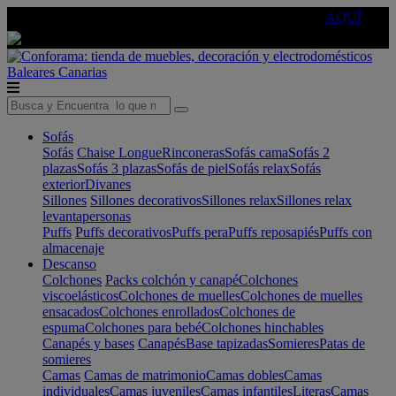
🔵Cambia tu electro con
-10% EXTRA
de descuento ☑️
AQUÍ
Baleares
Canarias
Sofás
Sofás
Chaise Longue
Rinconeras
Sofás cama
Sofás 2
plazas
Sofás 3 plazas
Sofás de piel
Sofás relax
Sofás
exterior
Divanes
Sillones
Sillones decorativos
Sillones relax
Sillones relax
levantapersonas
Puffs
Puffs decorativos
Puffs pera
Puffs reposapiés
Puffs con
almacenaje
Descanso
Colchones
Packs colchón y canapé
Colchones
viscoelásticos
Colchones de muelles
Colchones de muelles
ensacados
Colchones enrollados
Colchones de
espuma
Colchones para bebé
Colchones hinchables
Canapés y bases
Canapés
Base tapizadas
Somieres
Patas de
somieres
Camas
Camas de matrimonio
Camas dobles
Camas
individuales
Camas juveniles
Camas infantiles
Literas
Camas