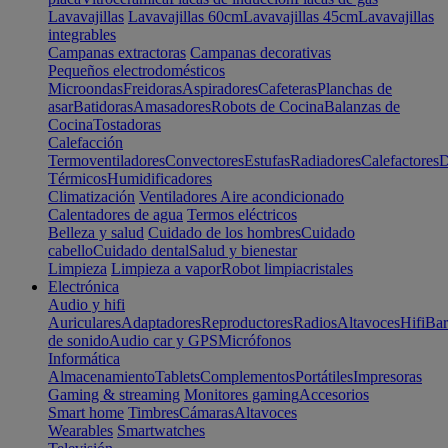
Lavavajillas
Lavavajillas 60cm
Lavavajillas 45cm
Lavavajillas
integrables
Campanas extractoras
Campanas decorativas
Pequeños electrodomésticos
Microondas
Freidoras
Aspiradores
Cafeteras
Planchas de
asar
Batidoras
Amasadores
Robots de Cocina
Balanzas de
Cocina
Tostadoras
Calefacción
Termoventiladores
Convectores
Estufas
Radiadores
Calefactores
D
Térmicos
Humidificadores
Climatización
Ventiladores
Aire acondicionado
Calentadores de agua
Termos eléctricos
Belleza y salud
Cuidado de los hombres
Cuidado
cabello
Cuidado dental
Salud y bienestar
Limpieza
Limpieza a vapor
Robot limpiacristales
Electrónica
Audio y hifi
Auriculares
Adaptadores
Reproductores
Radios
Altavoces
Hifi
Bar
de sonido
Audio car y GPS
Micrófonos
Informática
Almacenamiento
Tablets
Complementos
Portátiles
Impresoras
Gaming & streaming
Monitores gaming
Accesorios
Smart home
Timbres
Cámaras
Altavoces
Wearables
Smartwatches