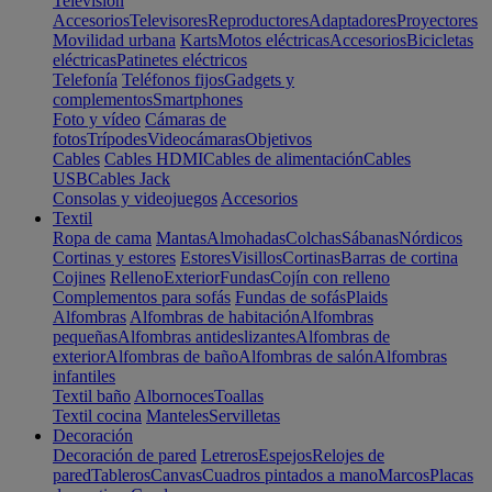
Televisión
Accesorios
Televisores
Reproductores
Adaptadores
Proyectores
Movilidad urbana
Karts
Motos eléctricas
Accesorios
Bicicletas
eléctricas
Patinetes eléctricos
Telefonía
Teléfonos fijos
Gadgets y
complementos
Smartphones
Foto y vídeo
Cámaras de
fotos
Trípodes
Videocámaras
Objetivos
Cables
Cables HDMI
Cables de alimentación
Cables
USB
Cables Jack
Consolas y videojuegos
Accesorios
Textil
Ropa de cama
Mantas
Almohadas
Colchas
Sábanas
Nórdicos
Cortinas y estores
Estores
Visillos
Cortinas
Barras de cortina
Cojines
Relleno
Exterior
Fundas
Cojín con relleno
Complementos para sofás
Fundas de sofás
Plaids
Alfombras
Alfombras de habitación
Alfombras
pequeñas
Alfombras antideslizantes
Alfombras de
exterior
Alfombras de baño
Alfombras de salón
Alfombras
infantiles
Textil baño
Albornoces
Toallas
Textil cocina
Manteles
Servilletas
Decoración
Decoración de pared
Letreros
Espejos
Relojes de
pared
Tableros
Canvas
Cuadros pintados a mano
Marcos
Placas