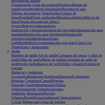
decorativas
Cuadros
Organización
Cajas decorativas
Percheros
Burros de
ropa
Joyeros
Biombos
Cestas
Baúles
Revisteros
Cajas
Objetos decorativos
Velas
Faroles
Centros de
mesa
Navidad
Flores artificiales
Maceteros
Jarrones
Marcos de
fotos
Figuras decorativas
Cajitas y
joyeros
Relojes
Ambientadores
Iluminación
Lámparas
Iluminación decorativa
Iluminación para
muebles
Iluminación para dormitorio
Iluminación
exterior
Guirnaldas
Balizas
Smart
Light
Bombillas
Focos
Iluminación con rieles
Cintas Led
Tendencias y temporadas
Jardín
Muebles de jardín
Set de jardín
Conjuntos de mesas y sillas de
jardín
Sillas de jardín
Mesas de jardín
Conjuntos de sofás de
jardín
Sofás jardín
Bancos de jardín
Sillas colgantes
Estufas de
exterior
Hamacas y tumbonas
Accesorios
Balancines
Tumbonas
Hamacas
Columpios
Pérgolas
Cenadores
Carpas
Pérgolas
Parasoles
Sombrillas
Parasoles
Toldos
Almacenamiento
Armarios
Arcones
Jardinería
Maquinaria
Huertos
Urbanos
Riego
Plantas
Jardineras
Compostadores
Cocina
Barbacoas
Cocina de exterior