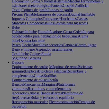
Decoración
Grifos y fuentes
Estatuas
Macetas
Termómetros y
estaciones metereológicas
Paneles
Cesped Artificial
Textil
Cojines de jardín
Fundas de jardín
Piscina
Plegable
Limpieza de piscinas
Ducha
Hinchable
Juguetes
Columpios
Toboganes
Hinchables
Casitas
Mascotas
Comederos
Jaulas
Casetas para mascotas
Bebé
Habitación bebé
Humidificadores
Cestas
Colchón para
bebé
Muebles para habitación de bebé
Cunas
Cama
bebé
Decoración bebé
Paseo
Coche
Mochilas
Accesorios
Capazos
Carrito ligero
Baño e higiene
Aspirador nasal
Orinales
Textil bebé
Cojines
Funda
Seguridad
Barreras
Deporte
Equipamiento de cardio
Máquinas de remo
Bicicletas
spinning
Elípticas
Bicicletas estáticas
Recambios y
complementos
Cintas
Rodillos
Equipamiento de musculación
Bancos
Mancuernas
Máquinas
Plataformas
vibratorias
Recambios y complementos
Accesorios fitness
Bandas
Barras
Plataforma de
step
Cuerdas
Bolas y esferas de equilibrio
Recuperación muscular
Electroestimulación
Terapia de
percusión