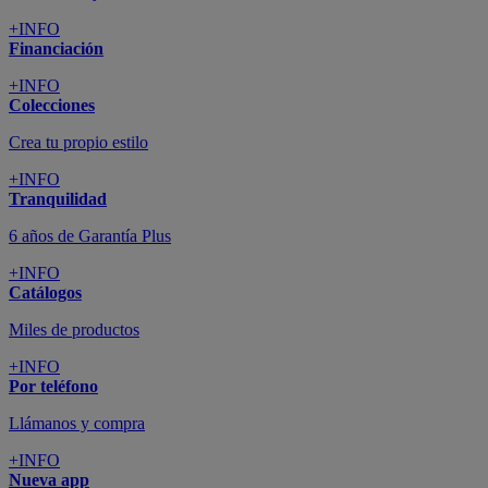
+INFO
Financiación
+INFO
Colecciones
Crea tu propio estilo
+INFO
Tranquilidad
6 años de Garantía Plus
+INFO
Catálogos
Miles de productos
+INFO
Por teléfono
Llámanos y compra
+INFO
Nueva app