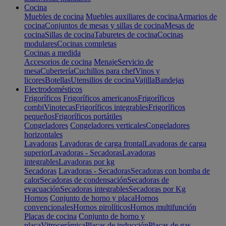
Cocina
Muebles de cocina
Muebles auxiliares de cocina
Armarios de
cocina
Conjuntos de mesas y sillas de cocina
Mesas de
cocina
Sillas de cocina
Taburetes de cocina
Cocinas
modulares
Cocinas completas
Cocinas a medida
Accesorios de cocina
Menaje
Servicio de
mesa
Cubertería
Cuchillos para chef
Vinos y
licores
Botellas
Utensilios de cocina
Vajilla
Bandejas
Electrodomésticos
Frigoríficos
Frigoríficos americanos
Frigoríficos
combi
Vinotecas
Frigoríficos integrables
Frigoríficos
pequeños
Frigoríficos portátiles
Congeladores
Congeladores verticales
Congeladores
horizontales
Lavadoras
Lavadoras de carga frontal
Lavadoras de carga
superior
Lavadoras - Secadoras
Lavadoras
integrables
Lavadoras por kg
Secadoras
Lavadoras - Secadoras
Secadoras con bomba de
calor
Secadoras de condensación
Secadoras de
evacuación
Secadoras integrables
Secadoras por Kg
Hornos
Conjunto de horno y placa
Hornos
convencionales
Hornos pirolíticos
Hornos multifunción
Placas de cocina
Conjunto de horno y
placa
Vitrocerámica
Placas de inducción
Placas de gas