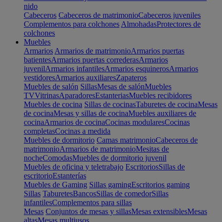
nido
Cabeceros
Cabeceros de matrimonio
Cabeceros juveniles
Complementos para colchones
Almohadas
Protectores de
colchones
Muebles
Armarios
Armarios de matrimonio
Armarios puertas
batientes
Armarios puertas correderas
Armarios
juvenil
Armarios infantiles
Armarios esquineros
Armarios
vestidores
Armarios auxiliares
Zapateros
Muebles de salón
Sillas
Mesas de salón
Muebles
TV
Vitrinas
Aparadores
Estanterias
Muebles recibidores
Muebles de cocina
Sillas de cocinas
Taburetes de cocina
Mesas
de cocina
Mesas y sillas de cocina
Muebles auxiliares de
cocina
Armarios de cocina
Cocinas modulares
Cocinas
completas
Cocinas a medida
Muebles de dormitorio
Camas matrimonio
Cabeceros de
matrimonio
Armarios de matrimonio
Mesitas de
noche
Comodas
Muebles de dormitorio juvenil
Muebles de oficina y teletrabajo
Escritorios
Sillas de
escritorio
Estanterías
Muebles de Gaming
Sillas gaming
Escritorios gaming
Sillas
Taburetes
Bancos
Sillas de comedor
Sillas
infantiles
Complementos para sillas
Mesas
Conjuntos de mesas y sillas
Mesas extensibles
Mesas
altas
Mesas multiusos