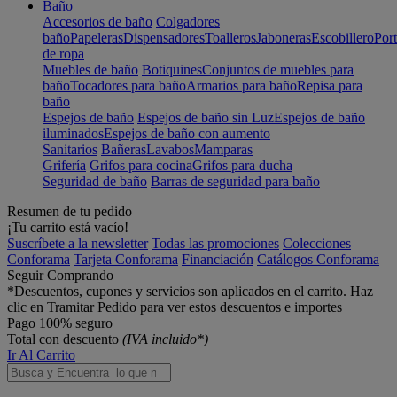
Baño
Accesorios de baño
Colgadores
baño
Papeleras
Dispensadores
Toalleros
Jaboneras
Escobillero
Port
de ropa
Muebles de baño
Botiquines
Conjuntos de muebles para
baño
Tocadores para baño
Armarios para baño
Repisa para
baño
Espejos de baño
Espejos de baño sin Luz
Espejos de baño
iluminados
Espejos de baño con aumento
Sanitarios
Bañeras
Lavabos
Mamparas
Grifería
Grifos para cocina
Grifos para ducha
Seguridad de baño
Barras de seguridad para baño
Resumen de tu pedido
¡Tu carrito está vacío!
Suscríbete a la newsletter
Todas las promociones
Colecciones
Conforama
Tarjeta Conforama
Financiación
Catálogos Conforama
Seguir Comprando
*Descuentos, cupones y servicios son aplicados en el carrito. Haz
clic en Tramitar Pedido para ver estos descuentos e importes
Pago 100% seguro
Total con descuento
(IVA incluido*)
Ir Al Carrito